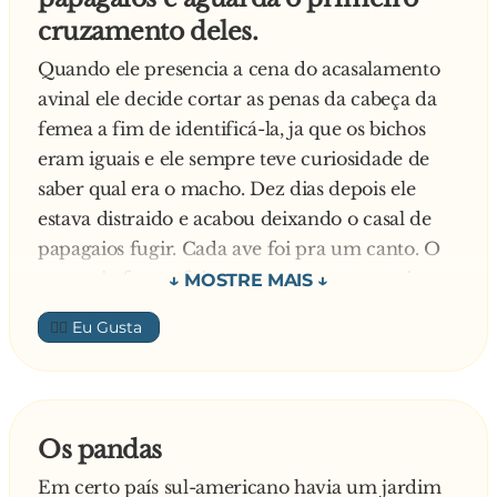
"Este touro acasalou 365 vezes no ultimo ano!".
cruzamento deles.
— Nooooossa! Trezentas e sessenta e cinco
vezes em um ano! Que emocionante!
Quando ele presencia a cena do acasalamento
Realmente, se você aprendesse com ele... —
avinal ele decide cortar as penas da cabeça da
comenta novamente a mulher.
femea a fim de identificá-la, ja que os bichos
E o marido, emputecido da vida, dando um
eram iguais e ele sempre teve curiosidade de
safanão na mulher em direção ao touro,
saber qual era o macho. Dez dias depois ele
retruca:
estava distraido e acabou deixando o casal de
— Tá, vai lá então. Pergunta pro touro se ele
papagaios fugir. Cada ave foi pra um canto. O
faria isso sempre com a mesma v**...!
papagaio femea foi para uma arvore proximo a
usp e ficou lá. Ele estava olhando pra baixo e
👍🏼
viu um careca passando e então aproveitou
para perguntar:
— Escuta meu amigo, teu dono te pegou dando
o rabo também?
Os pandas
Em certo país sul-americano havia um jardim