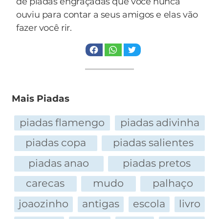
de piadas engraçadas que você nunca
zelador olhou bem para o cinegrafista e falou:
ouviu para contar a seus amigos e elas vão
fazer você rir.
- Me diga uma coisa, moço: se você estivesse lá
no lugar deles, você saía, saía? Você vinha comer
peixe, vinha?
Mais Piadas
piadas flamengo
piadas adivinha
piadas copa
piadas salientes
piadas anao
piadas pretos
carecas
mudo
palhaço
joaozinho
antigas
escola
livro