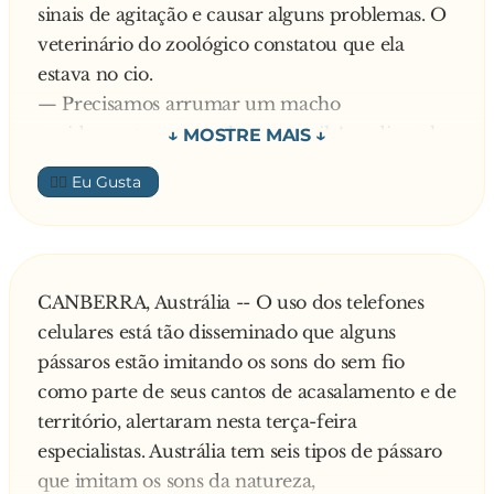
sinais de agitação e causar alguns problemas. O
veterinário do zoológico constatou que ela
estava no cio.
— Precisamos arrumar um macho
rapidamente para acalmar a gorila! — disse ele
ao diretor do zoológico.
👍🏼
Então todos os zoológicos das cidades vizinhas
foram acionados, mas nenhum gorila em idade
de acasalamento estava disponível. Todos
estavam ficando desesperados com a situação
CANBERRA, Austrália -- O uso dos telefones
quando um funcionário disse:
celulares está tão disseminado que alguns
— Olha, eu acho que tenho uma solução...
pássaros estão imitando os sons do sem fio
— Diga, por favor! — pediu o diretor —
como parte de seus cantos de acasalamento e de
Estamos ficando aflitos!
território, alertaram nesta terça-feira
— Tem um moço que faz a limpeza das jaulas,
especialistas. Austrália tem seis tipos de pássaro
o Tonho, que tem fama de tarado e de sempre
que imitam os sons da natureza,
traçar tudo que vê pela frente...