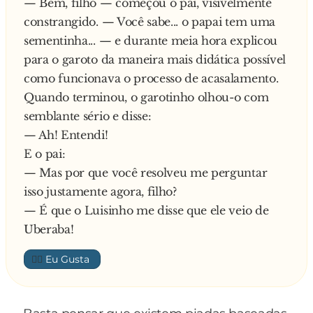
— Bem, filho — começou o pai, visivelmente
Nesse dia, descobriram que havia suspeita de
constrangido. — Você sabe... o papai tem uma
votos comprados e vendidos no congresso
sementinha... — e durante meia hora explicou
nacional, surgiram gravações clandestinas e
para o garoto da maneira mais didática possível
grampos em telefones de altas autoridades do
como funcionava o processo de acasalamento.
governo, falaram da existência de supostas
Quando terminou, o garotinho olhou-o com
contas mantidas em paraísos fiscais por algumas
semblante sério e disse:
autoridades e outras amenidades do gênero. (E
— Ah! Entendi!
teve também uma estatal privatizada a preço de
E o pai:
banana podre, mas isso ai já é outra piada.)
— Mas por que você resolveu me perguntar
isso justamente agora, filho?
Bom, apesar de tudo isso - ou por causa disso
— É que o Luisinho me disse que ele veio de
mesmo - o que interessava a uma grande
Uberaba!
emissora de televisão daquele país era mostrar o
👍🏼
encontro amoroso do casal de ursinhos. E os
cinegrafistas foram lá para o zoológico registrar
o grande acasalamento que deveria ocupar pelo