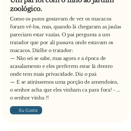
Um pai foi com o filho ao jardim
O diretor não vê outra opção e chama o Tonho
você, meu filho...
zoológico.
em sua sala.
O garoto corta na hora:
— Ah, não, pai! Então bota a mamãe naquela
Como os putos gostavam de ver os macacos
â?? O zoológico precisa de você! â?? diz o diretor
outra posição, porque eu prefiro ganhar um
foram vê-los, mas, quando lá chegaram as jaulas
ao homem da limpeza â?? Como você sabe a
cachorrinho!
pareciam estar vazias. O pai pergunta a um
gorila está no cio e nós não encontramos
tratador que por ali passava onde estavam os
nenhum macho... Bom, vou direto ao assunto:
macacos. Dizlhe o tratador:
você não toparia t**... com a gorila por mil
— Não sei se sabe, mas agora e a época de
reais?
acasalamento e eles preferem estar lá dentro
onde tem mais privacidade. Diz o pai:
â?? Olha, Doutor... Pode ser que eu me interesse
— E se atirássemos uma porção de amendoins,
sim... Mas será que eu posso te dar a resposta
o senhor acha que eles vinham ca para fora? - ...
amanhã?
o senhor vinha ?!
👍🏼
O diretor aceita e, no dia seguinte, Tonho vai até
a sala dele e diz: