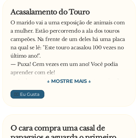
â?? Eu aceito a proposta, mas tenho três
Acasalamento do Touro
condições...
O marido vai a uma exposição de animais com
â?? Claro, Tonho... Pode falar...
a mulher. Estão percorrendo a ala dos touros
campeões. Na frente de um deles há uma placa
â?? Primeiro, eu não quero beijar a Gorila...
na qual se lê: "Este touro acasalou 100 vezes no
Segundo, eu não quero assumir os filhos... E,
último ano!".
terceiro... O senhor me dá uma semana pra
— Puxa! Cem vezes em um ano! Você podia
conseguir os mil reais?
aprender com ele!
— Andam mais um pouco e há outro animal,
com a placa: "Este touro acasalou 200 vezes no
👍🏼
último ano!".
— Puxa, Duzentas vezes em um ano! Bem que
você podia aprender com ele! — comenta a
mulher.
O cara compra uma casal de
Mais alguns passos, outro animal, com a placa:
papagaios e aguarda o primeiro