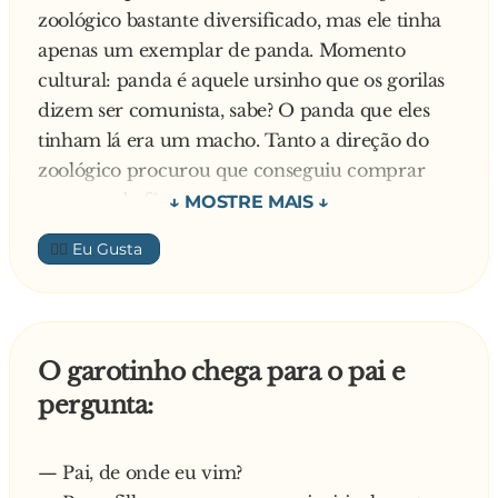
zoológico bastante diversificado, mas ele tinha
apenas um exemplar de panda. Momento
cultural: panda é aquele ursinho que os gorilas
dizem ser comunista, sabe? O panda que eles
tinham lá era um macho. Tanto a direção do
zoológico procurou que conseguiu comprar
uma panda fêmea.
👍🏼
Eis que, um dia, a panda chegou ao zoológico e
puseram os dois ursinhos juntos: o macho e a
fêmea. Já deu para perceber que, a essa altura,
os dois animais estavam no maior atraso. O
O garotinho chega para o pai e
encontro dos dois foi um grande acontecimento
pergunta:
e ocorreu num dia cheio de fatos interessantes
naquele país. Fatos interessantes e, por isso
mesmo, corriqueiros.
— Pai, de onde eu vim?