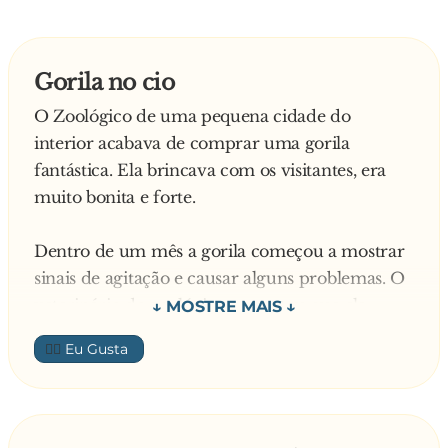
— O senhor me dá uma semana pra conseguir
os mil reais?
Gorila no cio
O Zoológico de uma pequena cidade do
interior acabava de comprar uma gorila
fantástica. Ela brincava com os visitantes, era
muito bonita e forte.
Dentro de um mês a gorila começou a mostrar
sinais de agitação e causar alguns problemas. O
veterinário do zoológico constatou que ela
estava no cio.
👍🏼
â?? Precisamos arrumar um macho
rapidamente para acalmar a gorila! â?? disse ele
ao diretor do zoológico.