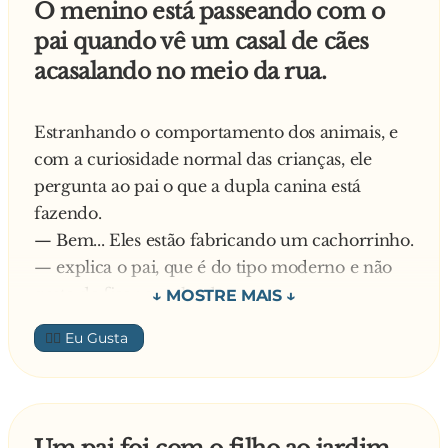
O menino está passeando com o
pai quando vê um casal de cães
Então todos os zoológicos das cidades vizinhas
acasalando no meio da rua.
foram acionados, mas nenhum gorila em idade
de acasalamento estava disponível. Todos
estavam ficando desesperados com a situação
Estranhando o comportamento dos animais, e
quando um funcionário disse:
com a curiosidade normal das crianças, ele
pergunta ao pai o que a dupla canina está
â?? Olha, eu acho que tenho uma solução...
fazendo.
— Bem... Eles estão fabricando um cachorrinho.
â?? Diga, por favor! â?? pediu o diretor â??
— explica o pai, que é do tipo moderno e não
Estamos ficando aflitos!
gosta de ficar enrolando.
Naquela mesma noite, o garotinho entra no
👍🏼
â?? Tem um moço que faz a limpeza das jaulas,
quarto dos pais e os encontra em pleno ato de
o Tonho, que tem fama de tarado e de sempre
amor. Diante da pergunta inevitável e, para
traçar tudo que vê pela frente...
manter a coerência, o pai responde:
— Estamos fabricando um irmãozinho para