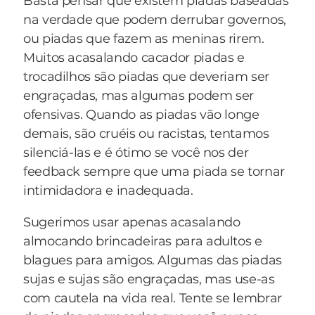
Basta pensar que existem piadas baseadas
menos a metade do tempo do telejornal
na verdade que podem derrubar governos,
daquela noite. Eles ficaram na frente da jaula
ou piadas que fazem as meninas rirem.
esperando que os ursos dessem as caras.
Muitos acasalando cacador piadas e
Esperaram, esperaram e nada de os animais
trocadilhos são piadas que deveriam ser
aparecerem, pois eles ficavam o tempo todo
engraçadas, mas algumas podem ser
dentro da grutinha lá no fundo da jaula. E tome
ofensivas. Quando as piadas vão longe
espera.
demais, são cruéis ou racistas, tentamos
silenciá-las e é ótimo se você nos der
Os cinegrafistas já estavam ficando impacientes
feedback sempre que uma piada se tornar
com a demora. Lá pelas tantas, foi passando por
intimidadora e inadequada.
eles um dos zeladores do zoológico levando um
balde cheio de peixes para alimentação dos
Sugerimos usar apenas acasalando
outros ursos. Foi aí que um dos cinegrafistas
almocando brincadeiras para adultos e
teve uma idéia luminosa. Chamou o zelador e
blagues para amigos. Algumas das piadas
perguntou se ele podia jogar alguns peixes lá na
sujas e sujas são engraçadas, mas use-as
jaula dos pandas. Talvez assim o casal saísse e
com cautela na vida real. Tente se lembrar
eles aproveitariam a ocasião para filmá-los. O