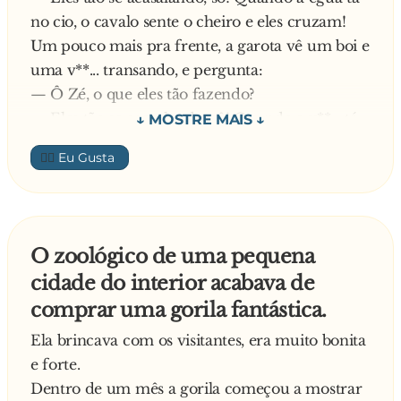
no cio, o cavalo sente o cheiro e eles cruzam!
Um pouco mais pra frente, a garota vê um boi e
uma v**... transando, e pergunta:
— Ô Zé, o que eles tão fazendo?
— Eles tão se acasalando, sô! Quando a v**... tá
no cio, o boi sente o cheiro e eles cruzam!
👍🏼
— Hum... Zé, posso pergunta uma coisa pr'ocê?
— Pode sim!
— Você tá com o nariz entupido?
O zoológico de uma pequena
cidade do interior acabava de
comprar uma gorila fantástica.
Ela brincava com os visitantes, era muito bonita
e forte.
Dentro de um mês a gorila começou a mostrar