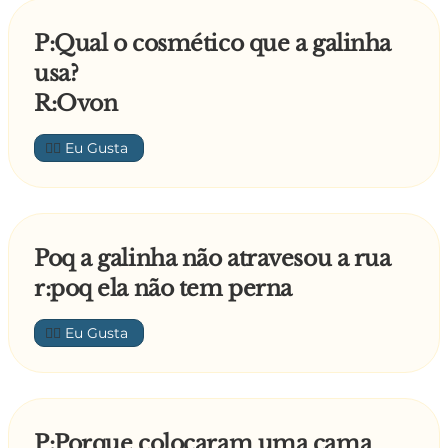
P:Qual o cosmético que a galinha
usa?
R:Ovon
👍🏼
Poq a galinha não atravesou a rua
r:poq ela não tem perna
👍🏼
P:Porque colocaram uma cama