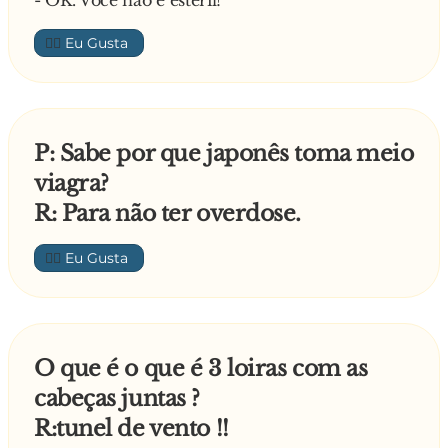
- OK. Você não é estéril!
👍🏼
P: Sabe por que japonês toma meio
viagra?
R: Para não ter overdose.
👍🏼
O que é o que é 3 loiras com as
cabeças juntas ?
R:tunel de vento !!