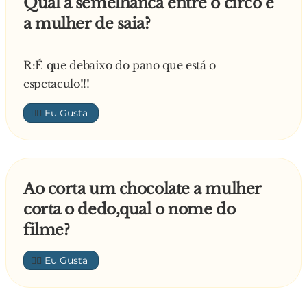
Qual a semelhanca entre o circo e
a mulher de saia?
R:É que debaixo do pano que está o
espetaculo!!!
👍🏼
Ao corta um chocolate a mulher
corta o dedo,qual o nome do
filme?
👍🏼