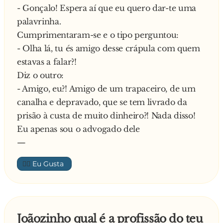
lindíssima e após vários copos acabámos na
- Gonçalo! Espera aí que eu quero dar-te uma
cama e fizemos s**.... Adormeci e acordei agora
palavrinha.
há pouco…
Cumprimentaram-se e o tipo perguntou:
A mulher, ao ouvir isto tudo, gritou-lhe:
- Olha lá, tu és amigo desse crápula com quem
- Seu Desavergonhado! Mentiroso! E nem sabes
estavas a falar?!
mentir!! Estiveste foi no bar a jogar snooker
Diz o outro:
com os teus amigos… Olha até te esqueceste do
- Amigo, eu?! Amigo de um trapaceiro, de um
giz aí atrás da orelha…
canalha e depravado, que se tem livrado da
prisão à custa de muito dinheiro?! Nada disso!
Eu apenas sou o advogado dele
—
👍🏼
Joãozinho qual é a profissão do teu