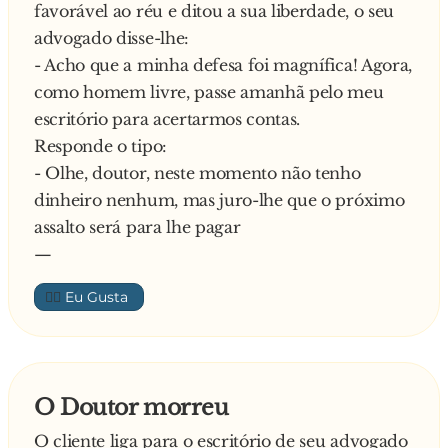
favorável ao réu e ditou a sua liberdade, o seu
- Ele Ele Ele é dançarino numa boite gay!
advogado disse-lhe:
- Como assim? – Perguntou a professora,
- Acho que a minha defesa foi magnífica! Agora,
surpreendida.
como homem livre, passe amanhã pelo meu
Então esclarece o menino:
escritório para acertarmos contas.
- Senhora professora, ele dança numa boite
Responde o tipo:
vestido de mulher, com uma tanguinha
- Olhe, doutor, neste momento não tenho
minúscula de lantejoulas, os homens passam-
dinheiro nenhum, mas juro-lhe que o próximo
lhe a mão e põem notas no elástico da
assalto será para lhe pagar
tanguinha e depois saem para fazer um
—
programa com ele.
A professora rapidamente dispensou toda a
👍🏼
turma, menos o Joãozinho. Dirigiu-se ao
menino e perguntou novamente:·
– Joãzinho, o teu pai faz isso realmente?
E explica o Joãozinho:
O Doutor morreu
– Não, senhora professora. Agora que a sala está
O cliente liga para o escritório de seu advogado
vazia, já posso falar! Ele é assessor do Sócrates,