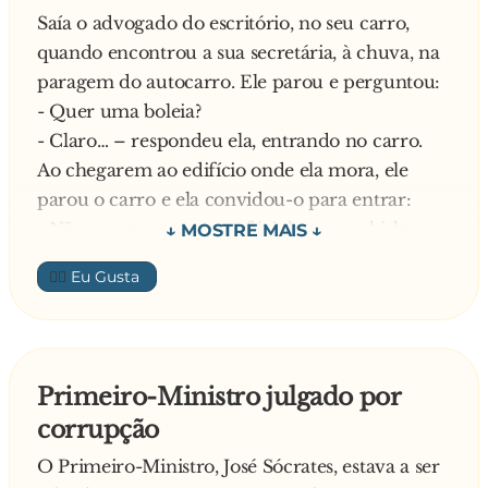
Saía o advogado do escritório, no seu carro,
quando encontrou a sua secretária, à chuva, na
paragem do autocarro. Ele parou e perguntou:
- Quer uma boleia?
- Claro… – respondeu ela, entrando no carro.
Ao chegarem ao edifício onde ela mora, ele
parou o carro e ela convidou-o para entrar:
- Não quer tomar um cafézinho, um whisky, ou
outra coisa?
👍🏼
- Não, obrigado, tenho que ir para casa… –
Respondeu o homem.
Insistiu mais uma vez a mulher:
- Vá lá, o doutor foi tão gentil comigo. Suba um
Primeiro-Ministro julgado por
pouquinho…
corrupção
Ele aceitou e subiu. No apartamento, ele tomava
o seu whisky quando ela foi ao quarto e voltou,
O Primeiro-Ministro, José Sócrates, estava a ser