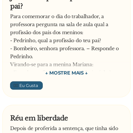
pai?
Para comemorar o dia do trabalhador, a
professora pergunta na sala de aula qual a
profissão dos pais dos meninos:
- Pedrinho, qual a profissão do teu pai?
- Bombeiro, senhora professora. – Responde o
Pedrinho.
Virando-se para a menina Mariana:
- E qual a profissão do teu pai, Marianinha?
- Advogado. – Responde a pequena Mariana.
👍🏼
- E qual é a do teu, Luisinho? – Pergunta a
professora.
- Ele é médico. – Responde o Luisinho.
Virando-se para o Joãozinho, pergunta:
Réu em liberdade
- E o teu pai, Joãozinho, o que faz?
Depois de proferida a sentença, que tinha sido
E responde o Joãozinho: