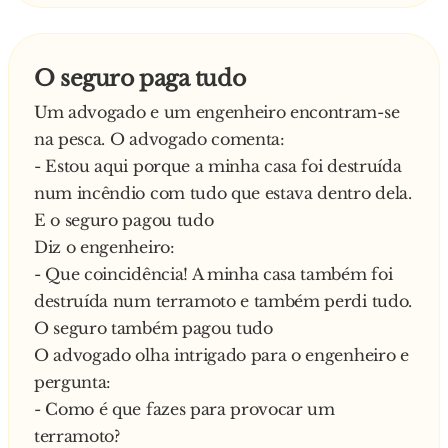
Depois, atravessou a estrada com a arma na
mão, olhou para mim e disse:
- “Sua mula estava muito mal e eu tive que a
O seguro paga tudo
abater. E o senhor, como é que se está a sentir?”
Um advogado e um engenheiro encontram-se
- Aí eu pensei bem e disse: … Eu?… Eu estou
na pesca. O advogado comenta:
óptimo! (Ia dizer o quê? Que estava mal, não?)
- Estou aqui porque a minha casa foi destruída
num incêndio com tudo que estava dentro dela.
E o seguro pagou tudo
Diz o engenheiro:
- Que coincidência! A minha casa também foi
destruída num terramoto e também perdi tudo.
O seguro também pagou tudo
O advogado olha intrigado para o engenheiro e
pergunta:
- Como é que fazes para provocar um
terramoto?