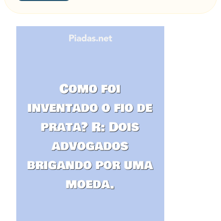
acabado de colocar minha mula favorita na
camionete…
- Eu não pedi detalhes Responda somente à
questão! – Interrompeu o advogado.
E continuou o alentejano:
- Bem, eu coloquei a mula na camionete e
estava descendo a rua…
O advogado interrompe novamente e diz:
- Meritíssimo, estou tentando estabelecer os
factos. Na cena do acidente este homem disse ao
soldado na GNR que estava bem. Agora, várias
semanas após o acidente ele está tentando
processar meu cliente, e isto não pode ser. Por
favor, poderia dizer-lhe que deve responder
somente à minha pergunta.
Mas, nesta altura, o Juiz mostra-se muito