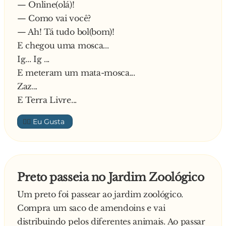
— Online(olá)!
— Como vai você?
— Ah! Tá tudo bol(bom)!
E chegou uma mosca...
Ig... Ig ...
E meteram um mata-mosca...
Zaz...
E Terra Livre...
👍🏼
Preto passeia no Jardim Zoológico
Um preto foi passear ao jardim zoológico.
Compra um saco de amendoins e vai
distribuindo pelos diferentes animais. Ao passar