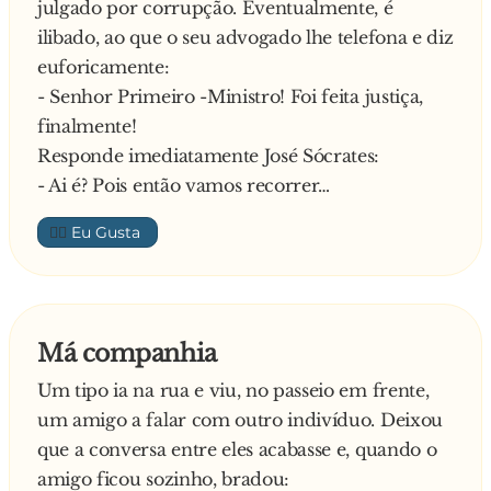
em roupa interior e muito sensual. Quem
julgado por corrupção. Eventualmente, é
poderia aguentar? Ele não! Algumas horas de
ilibado, ao que o seu advogado lhe telefona e diz
s**... depois, ele acabou por adormecer…
euforicamente:
Por volta das 4 da madrugada, ele acordou e
- Senhor Primeiro -Ministro! Foi feita justiça,
olhou para o relógio. Grande susto! Pensou um
finalmente!
pouco e disse:
Responde imediatamente José Sócrates:
- Empreste-me um pedaço de giz….
- Ai é? Pois então vamos recorrer…
Ela estranhou, mas nem questionou e lá lhe
👍🏼
arranjou o giz. O advogado colocou esse pedaço
de giz atrás da orelha e foi para casa muito
rapidamente.
Ao chegar a casa, a mulher estava louca de raiva
Má companhia
e ele começou a contar:
- Quando saí do trabalho dei boleia à minha
Um tipo ia na rua e viu, no passeio em frente,
secretária. Depois de chegar a casa dela,
um amigo a falar com outro indivíduo. Deixou
ofereceu-me um whisky. Em seguida, foi para
que a conversa entre eles acabasse e, quando o
o quarto… Voltou para a sala com uma lingerie
amigo ficou sozinho, bradou: