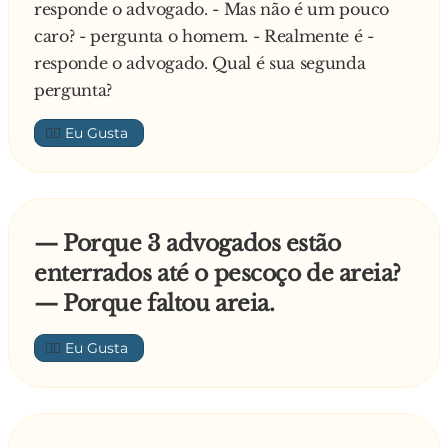
lhe disse, o Doutor, o seu advogado, morreu.
responde o advogado. - Mas não é um pouco
Porquê esta insistência?
caro? - pergunta o homem. - Realmente é -
- Ahhh! – exclama o cliente – é que me faz tão
responde o advogado. Qual é sua segunda
bem ouvir isso!
pergunta?
👍🏼
— Porque 3 advogados estão
enterrados até o pescoço de areia?
— Porque faltou areia.
👍🏼