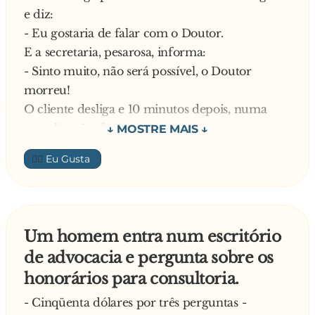
e diz:
mas eu tenho uma vergonha enorme em falar
- Eu gostaria de falar com o Doutor.
nisso à frente dos meus colegas!
E a secretaria, pesarosa, informa:
—
- Sinto muito, não será possível, o Doutor
Anedota sugerida por Luís Gonçalves
morreu!
O cliente desliga e 10 minutos depois, numa
nova ligação, faz a mesma pergunta:
- Eu gostaria de falar com o Doutor.
👍🏼
A secretária informa novamente:
- Sinto muito, não será possível, o Doutor
morreu!
Pouco depois, novamente, o mesmo cliente liga
Um homem entra num escritório
e diz:
de advocacia e pergunta sobre os
- Eu gostaria de falar com o Doutor.
honorários para consultoria.
A secretária, irritada, resmunga:
- Meu amigo, o senhor já ligou três vezes e eu já
- Cinqüenta dólares por três perguntas -