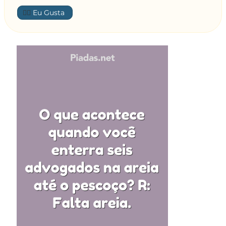
seriam precisos tantos advogados?!
👍🏼
—