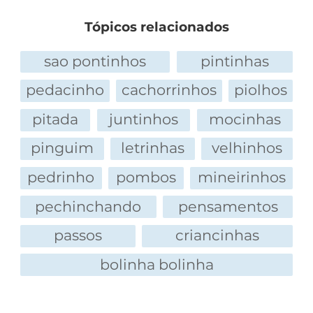
Tópicos relacionados
sao pontinhos
pintinhas
pedacinho
cachorrinhos
piolhos
pitada
juntinhos
mocinhas
pinguim
letrinhas
velhinhos
pedrinho
pombos
mineirinhos
pechinchando
pensamentos
passos
criancinhas
bolinha bolinha