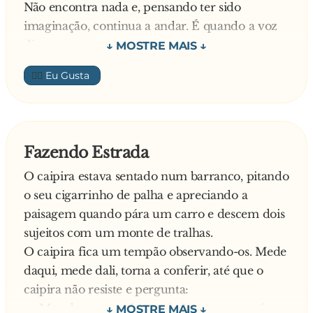
Não encontra nada e, pensando ter sido
perguntou:
imaginação, continua a andar. É quando a voz
— Uai, que isso?
diz novamente:
O carioca falou:
— Jesus tá te olhando!
— Como o senhor conseguiu esse cachorro?
👍🏼
Agora, certo de ter ouvido, ele aponta a lanterna
E Totonho respondeu:
na direção de onde veio a voz e vê um
— Ah, a muito tempo atrás teve um circo aqui,
papagaio. Aliviado, ele diz:
quando foi embora o dono me deu este
— Ô, seu besta, quase me matou de susto! Seu
cãozinho que eu levei pra casa e aparei a
Fazendo Estrada
nome é Jesus?
cabeleira dele!
O caipira estava sentado num barranco, pitando
— Não, meu nome é Judas!
o seu cigarrinho de palha e apreciando a
— Que imbecil colocaria o nome de Judas em
paisagem quando pára um carro e descem dois
um papagaio?
sujeitos com um monte de tralhas.
— O mesmo que colocou o nome de Jesus no
O caipira fica um tempão observando-os. Mede
pit bull que tá te olhando!
daqui, mede dali, torna a conferir, até que o
caipira não resiste e pergunta:
— Me adescurpe a intromissão, mas o que é que