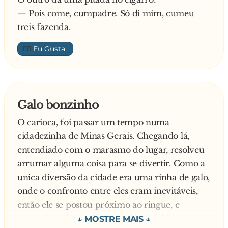
O dono da venda olhou espantado, cocou a
— Pois come, cumpadre. Só di mim, cumeu
cabeça e pensou:
treis fazenda.
"Podela"? Que diabos e isso? Nunca ouvi falar... E
agora? Se eu deixar de atender esse cara ai todo
👍🏼
metido, meu estabelecimento vai perder a fama
e a clientela vai sumir! O que eu faço?"
Pensou, pensou, foi ate o deposito, voltou e disse
ao carioca:
Galo bonzinho
— Olha, té em falta, mas vou encomendar e
O carioca, foi passar um tempo numa
amanha cedo o senhor passa aqui e pega, tudo
cidadezinha de Minas Gerais. Chegando lá,
bem?
entendiado com o marasmo do lugar, resolveu
O carioca, meio desconsertado com a resposta
arrumar alguma coisa para se divertir. Como a
do Mineiro, voltou para o hotel pensando:
unica diversão da cidade era uma rinha de galo,
"O que será que esse mineiro vai achar com esse
onde o confronto entre eles eram inevitáveis,
nome...?"
então ele se postou próximo ao ringue, e
O mineiro fez de tudo, ligou para todos os seus
tentando unir o útil ao agradável, foi fazer sua
fornecedores de produtos brasileiros e até no