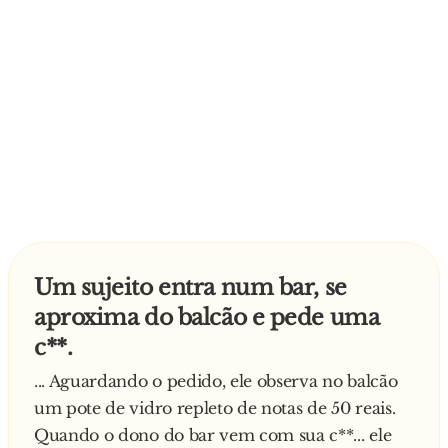
papagaio. Aliviado, ele diz:
— Ô, seu besta, quase me matou de susto! Seu
nome é Jesus?
— Não, meu nome é Judas!
— Que imbecil colocaria o nome de Judas em
um papagaio?
— O mesmo que colocou o nome de Jesus no
Um sujeito entra num bar, se
pit bull que tá te olhando!
aproxima do balcão e pede uma
c**.
... Aguardando o pedido, ele observa no balcão
um pote de vidro repleto de notas de 50 reais.
Quando o dono do bar vem com sua c**... ele