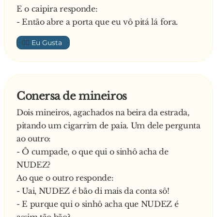
E o caipira responde:
reais.
- Então abre a porta que eu vô pitá lá fora.
O carioca indignado foi falar com o mineirinho.
O carioca então pediu:
— Me veja 200 gramas.
👍🏼
- Puxa cara você disse que o galo branco era o
— Está aqui, são 20 reais.
bom.
Entã, o carioca, curioso, pegou um bocado do
pó, experimentou uma pitada, pediu uma
- O branco era o bãozinho, mais o marvado é o
colher encheu e mandou ver, tentando
Conersa de mineiros
vermelho.
descobrir o que era aquilo...
Dois mineiros, agachados na beira da estrada,
— Isso aqui e bosssssssstaaaaaaaa!
pitando um cigarrim de paia. Um dele pergunta
O mineiro então riu e disse:
ao outro:
— Não, isso é o PÓ DELA...
- Ô cumpade, o que qui o sinhô acha de
NUDEZ?
Ao que o outro responde:
- Uai, NUDEZ é bão di mais da conta sô!
- E purque qui o sinhô acha que NUDEZ é