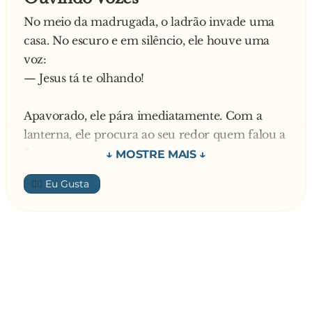
No meio da madrugada, o ladrão invade uma
casa. No escuro e em silêncio, ele houve uma
voz:
— Jesus tá te olhando!
Apavorado, ele pára imediatamente. Com a
lanterna, ele procura ao seu redor quem falou a
frase.
👍🏼
Não encontra nada e, pensando ter sido
imaginação, continua a andar. É quando a voz
diz novamente:
— Jesus tá te olhando!
Agora, certo de ter ouvido, ele aponta a lanterna
na direção de onde veio a voz e vê um