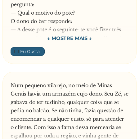
pergunta:
— Qual o motivo do pote?
O dono do bar responde:
— A desse pote é o seguinte: se você fizer três
coisas, você leva ele com tudo dentro. Se você
não conseguir, deixa uma nota de 50 dentro
👍🏼
dele.
O sujeito retrucou:
— Ah! Deve ser uma missão impossível de se
cumprir! O que é pra fazer?
Num pequeno vilarejo, no meio de Minas
— É assim: primeiro você tem que beber, duma
Gerais havia um armazém cujo dono, Seu Zé, se
vez, meia garrafa de pinga. Daí você vai lá fora
gabava de ter tudinho, qualquer coisa que se
e tira um dente do meu pit-bull com as mãos e
pedia no balcão. Se não tinha, fazia questão de
depois você sobe no primeiro andar desta casa,
encomendar a qualquer custo, só para atender
logo em cima do bar. Lá tem uma velha de 70
o cliente. Com isso a fama dessa mercearia se
anos, já enferrujada pelo tempo, que você tem
espalhou por toda a região, e vinha gente de
que comer. Se fizer isso, ganha.