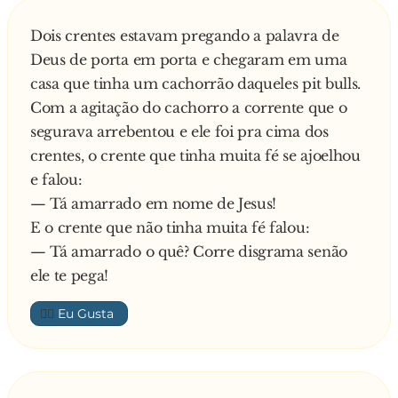
E ficaram alí, olhando o elefante, lentamente se
Dois crentes estavam pregando a palavra de
afastar.
Deus de porta em porta e chegaram em uma
De repente, passa um pombo, voado baixo, e
casa que tinha um cachorrão daqueles pit bulls.
lasca uma cagada bem na cabeça do Zé.
Com a agitação do cachorro a corrente que o
Ele tira o "p**... de paia" da boca, passa a mão
segurava arrebentou e ele foi pra cima dos
pela cabeça e, ao constatar o que havia lhe caído
crentes, o crente que tinha muita fé se ajoelhou
das alturas, diz sem titubear:
e falou:
— ... É Juca, pensano bem, Deus "fais" as coisa
— Tá amarrado em nome de Jesus!
certin. Já pensô se esse bicho avuasse sô ?!?.
E o crente que não tinha muita fé falou:
— Tá amarrado o quê? Corre disgrama senão
ele te pega!
👍🏼