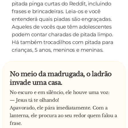
todos estavam preparados para a grande briga,
pitada pinga curtas do Reddit, incluindo
cumpade totonho diz para o seu cachorro:
frases e brincadeiras. Leia-os e você
— Naum vái me decepicionár naum hein meu
entenderá quais piadas são engraçadas.
bichinhu...
Aqueles de vocês que têm adolescentes
Então soltaram o pit bull que saiu em direção ao
podem contar charadas de pitada limpo.
cachorro de compadre Totonho, que
Há também trocadilhos com pitada para
continuava imóvel. Quando se aproximou para
crianças, 5 anos, meninos e meninas.
morder levou uma
patada e caiu duro. O carioca se aproximou do
cão e falou:
No meio da madrugada, o ladrão
— Levanta meu bichinho!
invade uma casa.
Compadre Totonho respondeu:
No escuro e em silêncio, ele houve uma voz:
— Uai, é ruim! Tá moito sô.
— Jesus tá te olhando!
Perplexo o carioca quis comprar o cão, mas o
Apavorado, ele pára imediatamente. Com a
compadre Totonho disse que não estava a
lanterna, ele procura ao seu redor quem falou a
venda. O carioca perguntou qual era o seu
frase.
pedigree e compadre Totonho curioso