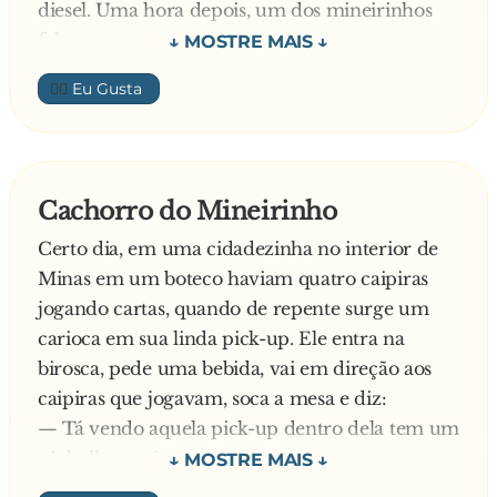
diesel. Uma hora depois, um dos mineirinhos
falou:
- Era um Ford...
👍🏼
Continuaram em silêncio, fumando um
cigarrinho de palha, até que duas horas mais
tarde, o outro mineirinho respondeu:
- Era não... era um Chevrolet.
Cachorro do Mineirinho
Pitaram mais um pouco e três horas depois, o
Certo dia, em uma cidadezinha no interior de
terceiro mineirinho levantou-se devagar, bateu
Minas em um boteco haviam quatro caipiras
a poeira da roupa e disse para os outros dois:
jogando cartas, quando de repente surge um
- Bão, eu vô imbora, porque detesto discussão.
carioca em sua linda pick-up. Ele entra na
birosca, pede uma bebida, vai em direção aos
caipiras que jogavam, soca a mesa e diz:
— Tá vendo aquela pick-up dentro dela tem um
pit bull assassino.
Um dos caipiras diz: