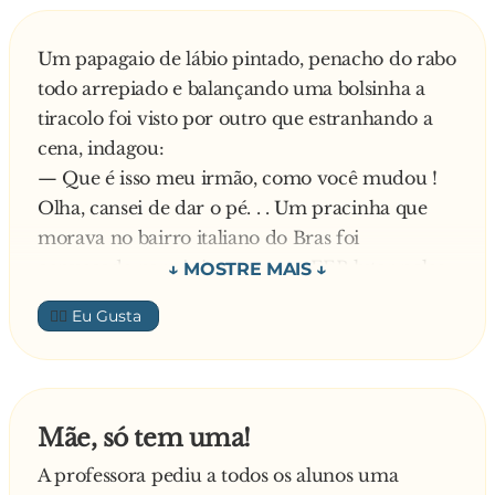
Um papagaio de lábio pintado, penacho do rabo
todo arrepiado e balançando uma bolsinha a
tiracolo foi visto por outro que estranhando a
cena, indagou:
— Que é isso meu irmão, como você mudou !
Olha, cansei de dar o pé. . . Um pracinha que
morava no bairro italiano do Bras foi
convocado para ir junto com a FEB lutar pelos
aliados nos campos da Italia. Colocou seu louro
👍🏼
de estimação nos ombros e começou a desfilar
na Avenida S. João ao som marcial das fanfarras.
O louro então perguntou-lhe:
— Onde vamos? - Fica quieto que e segredo
Mãe, só tem uma!
militar. O pelotão desceu a Santos e o papagaio,
A professora pediu a todos os alunos uma
vendo o porto e o navio, tornou a perguntar: