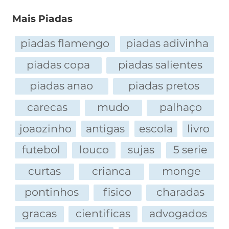
Mais Piadas
piadas flamengo
piadas adivinha
piadas copa
piadas salientes
piadas anao
piadas pretos
carecas
mudo
palhaço
joaozinho
antigas
escola
livro
futebol
louco
sujas
5 serie
curtas
crianca
monge
pontinhos
fisico
charadas
gracas
cientificas
advogados