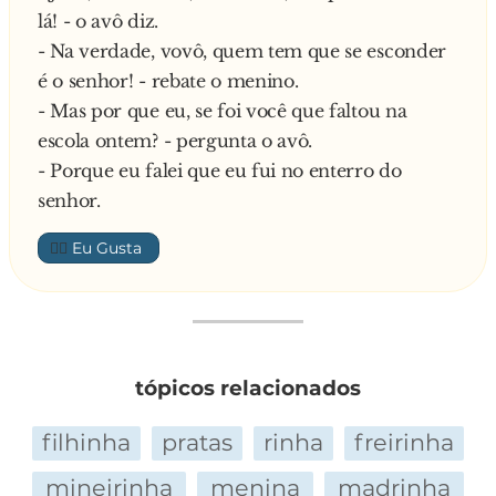
lá! - o avô diz.
— Ontem tinha acabado de chegar em casa
- Na verdade, vovô, quem tem que se esconder
quando peguei minha mãe na cama com um
é o senhor! - rebate o menino.
cara. Ela se assustou mas disse: "Já que está aí,
- Mas por que eu, se foi você que faltou na
traga duas cervejinhas bem geladas!". Fui até a
escola ontem? - pergunta o avô.
geladeira e vi que só tinha uma. Então gritei:
- Porque eu falei que eu fui no enterro do
"MÃE, SÓ TEM UMA!"
senhor.
👍🏼
tópicos relacionados
filhinha
pratas
rinha
freirinha
mineirinha
menina
madrinha