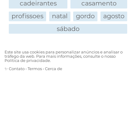
cadeirantes
casamento
profissoes
natal
gordo
agosto
sábado
Este site usa cookies para personalizar anúncios e analisar o
tráfego da web. Para mais informações, consulte o nosso
Política de privacidade.
✨
Contato
•
Termos
•
Cerca de