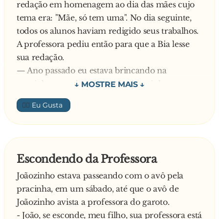
redação em homenagem ao dia das mães cujo
— Onde vamos? - Fica quieto que é segredo de
tema era: "Mãe, só tem uma". No dia seguinte,
guerra. Já em alto mar, sob o mais tremendo
todos os alunos haviam redigido seus trabalhos.
blecaute do navio, o louro ainda intrigado
A professora pediu então para que a Bia lesse
continua a perguntar:
sua redação.
— Como e? Vai ou não vai dizer para onde
— Ano passado eu estava brincando na
vamos? - Calado! não posso dizer pois é segredo
pracinha quando caí e quebrei a minha perna.
militar. Finalmente chegaram a Napoles onde
Minha mãe passou todos os dias cuidando de
foram recebidos festivamente pelo povo, que
👍🏼
mim. Até faltou ao trabalho! Então fiquei boa
não cansava de aplaudir e desejar boas-vindas.
logo. Mãe, só tem uma!
Foi então que o papagaio se virou para o seu
Então foi a vez de Vinícius ler a sua.
dono e disse:
— Eu sempre tive muita dificuldade pra
— Tanto mistério para me trazer de volta para
Escondendo da Professora
aprender. Tirava notas baixas e sempre ficava
o Brasil
Joãozinho estava passeando com o avô pela
de recuperação. Mas aí minha mãe ficou me
pracinha, em um sábado, até que o avô de
ensinando e me ajudando até que me tornei um
Joãozinho avista a professora do garoto.
dos melhores de minha turma!
- João, se esconde, meu filho, sua professora está
Aí, claro, a vez de Joãozinho.