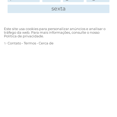
R.: uma uva esquiando.
sexta
O que é um pontinho marrom no meio do
mar?
R.: é o Pedro Álvares CaBROWN.
Este site usa cookies para personalizar anúncios e analisar o
O que é um pontinho marrom na Pré-história?
tráfego da web. Para mais informações, consulte o nosso
Política de privacidade.
R.: é um "BROWNtossauro".
✨
Contato
•
Termos
•
Cerca de
O que é um pontinho preto dentro do
congelador?
R.: um gelo fantasiado de Batman.
O que é um ponto marrom no pulmão?
R.: uma "brownquite".
O que são dois pontos pretos no microscópio?
R.: uma blacktéria e um pretozoário.
O que são quatro pontinhos: um roxo, um rosa,
um azul e um verde, no meio da grama?
R.: quatro formigas brincando de Meninas
Superpoderosas: a Lindinha (azul), a Florzinha