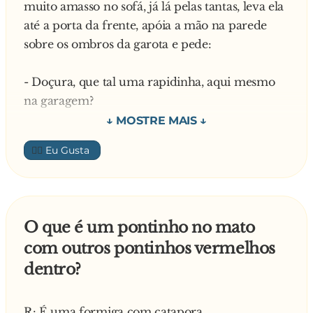
muito amasso no sofá, já lá pelas tantas, leva ela
— Carolzinha! — diz a namorada, assustada —
até a porta da frente, apóia a mão na parede
O que você está fazendo acordada?
sobre os ombros da garota e pede:
— O papai falou pra eu pedir pra você fazer
logo esse b** ou, se você não quiser, para eu
- Doçura, que tal uma rapidinha, aqui mesmo
fazer, mas, por favor, pede pro seu namorado
na garagem?
tirar a mão do interfone que a gente quer
dormir!
- O quê? Tá doido!
👍🏼
- Não esquenta, é rapidinho, não tem problema.
- Não! Alguém pode ver, um parente, um
O que é um pontinho no mato
vizinho...
com outros pontinhos vermelhos
dentro?
- A essa hora da madrugada? Ninguém vai
aparecer!
R: É uma formiga com catapora.