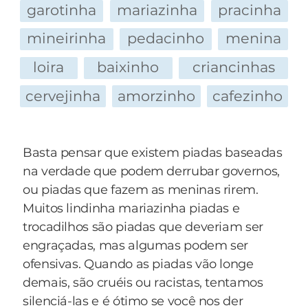
do interfone e deixar a gente dormir!!!
R.: é um "yellowfante" usando "bluetinas".
garotinha
mariazinha
pracinha
O que é um pontinho rosa no estádio de luta
mineirinha
pedacinho
menina
dos Pokémons?
R.: é o invencível PINKachu!
loira
baixinho
criancinhas
O que é um pontinho vermelho no meio do rio?
cervejinha
amorzinho
cafezinho
R.: é um jacaRED.
O que são dois pontinhos juntos, um preto e
outro vermelho?
Basta pensar que existem piadas baseadas
R.: um tomate brigando com uma pimenta do
na verdade que podem derrubar governos,
reino.
ou piadas que fazem as meninas rirem.
O que é um pontinho amarelo em cima do
Muitos lindinha mariazinha piadas e
prédio com um violão?
trocadilhos são piadas que deveriam ser
R.: é o chitos buarque!
engraçadas, mas algumas podem ser
O que é um pontinho branco correndo no meio
ofensivas. Quando as piadas vão longe
da mata?
demais, são cruéis ou racistas, tentamos
R.: uma formiga vestida de noiva atrasada para
silenciá-las e é ótimo se você nos der
o casamento.