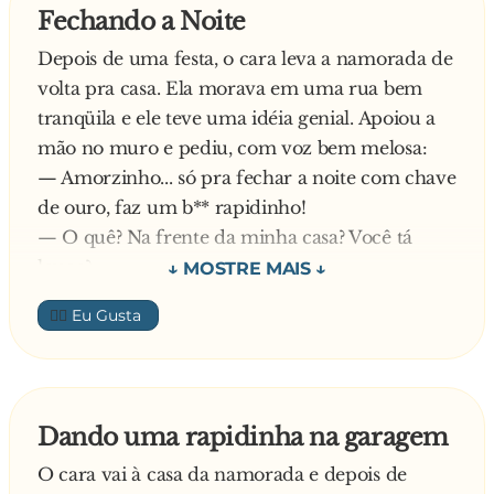
Fechando a Noite
Depois de uma festa, o cara leva a namorada de
volta pra casa. Ela morava em uma rua bem
tranqüila e ele teve uma idéia genial. Apoiou a
mão no muro e pediu, com voz bem melosa:
— Amorzinho... só pra fechar a noite com chave
de ouro, faz um b** rapidinho!
— O quê? Na frente da minha casa? Você tá
louco?
— Ah, lindinha... Tá todo mundo dormindo...
👍🏼
— E se algum vizinho estiver acordado?
— Ah, olha só, amor... Tá tudo escuro... Não tem
ninguém na rua! Faz um b**, faz... Não vamos
perder essa oportunidade!
Dando uma rapidinha na garagem
Ela já estava quase concordando quando de
O cara vai à casa da namorada e depois de
repente sua irmã aparece no portão, de pijama.