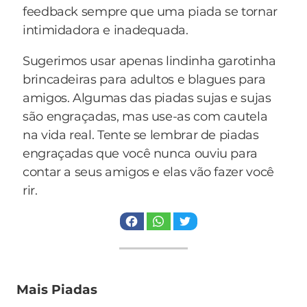
feedback sempre que uma piada se tornar
O que é um pontinho verde no shopping?
intimidadora e inadequada.
R.: é uma ervilha consumista.
O que é um pontinho rosa no meio do salão?
Sugerimos usar apenas lindinha garotinha
R.: é um confete de ressaca.
brincadeiras para adultos e blagues para
O que é um pontinho vermelho em uma
amigos. Algumas das piadas sujas e sujas
árvore?
são engraçadas, mas use-as com cautela
R.: um morangotango.
na vida real. Tente se lembrar de piadas
O que são cinco pontinhos pretos dançado e
engraçadas que você nunca ouviu para
cantando no palco?
contar a seus amigos e elas vão fazer você
R.: são os "Blackstreetboys".
rir.
O que é um pontinho azul no meio do mato?
R.: uma formiga de calça jeans.
O que é um pontinho preto em cima de um
castelo?
R.: uma "pimenta do reino".
Mais Piadas
O que são dois pontinhos azuis no fundo do