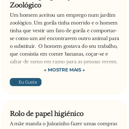
Zoológico
Um homem aceitou um emprego num jardim
zoológico. Um gorila tinha morrido e o homem
tinha que vestir um fato de gorila e comportar-
se como um até encontrarem outro animal para
o substituir. O homem gostava do seu trabalho,
que consistia em comer bananas, coçar-se e
saltar de ramo em ramo para as pessoas verem.
Certo dia, o homem saltou demasiado longe e
caiu na jaula ao lado, a dos leões. Mal o homem
👍🏼
cai, os leões começam a rosnar e a aproximar-se
lentamente dele. O homem, assustado, desata a
correr em direcção à cerca e a gritar:
- Socorro! Socorro! Ajudem-me!
Rolo de papel higiénico
No meio deste alvoroço todo, o homem vira-se
A mãe manda o Joãozinho fazer umas compras
para trás e um dos leões diz-lhe: