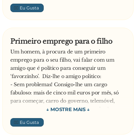
o Juiz pediu a ambos os advogados que se
👍🏼
aproximassem do estrado e com uma voz
muito baixa, diz-lhes:
- Se algum dos dois perguntar ao raio da velha
se me conhece, juro-vos que vão todos presos!
Primeiro emprego para o filho
Um homem, à procura de um primeiro
emprego para o seu filho, vai falar com um
amigo que é político para conseguir um
‘favorzinho’. Diz-lhe o amigo politico:
- Sem problemas! Consigo-lhe um cargo
fabuloso: mais de cinco mil euros por mês, só
para começar, carro do governo, telemóvel,
casa e uma secretária pessoal! Que achas?
- Elah… Mas isso é muita coisa, vai estragar o
👍🏼
rapaz! Não lhe arranjas qualquer coisa mais
normal? Assim, sem carro, nem casa, nem