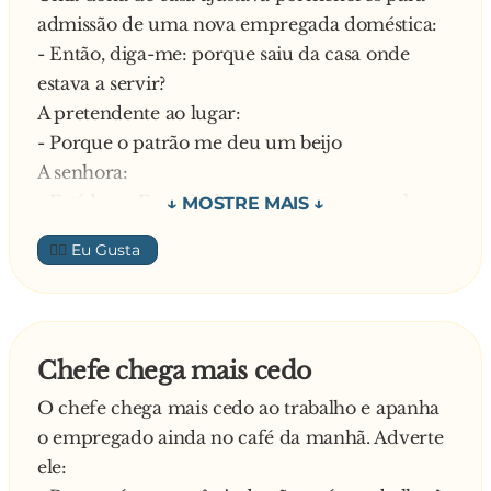
admissão de uma nova empregada doméstica:
- Então, diga-me: porque saiu da casa onde
estava a servir?
A pretendente ao lugar:
- Porque o patrão me deu um beijo
A senhora:
- Está bem. E você, claro, não gostou que ele
tivesse feito isso!
👍🏼
A pretendente:
- Eu, cá por mim, não me importei. A outra
senhora é que viu
—
Chefe chega mais cedo
O chefe chega mais cedo ao trabalho e apanha
o empregado ainda no café da manhã. Adverte
ele: