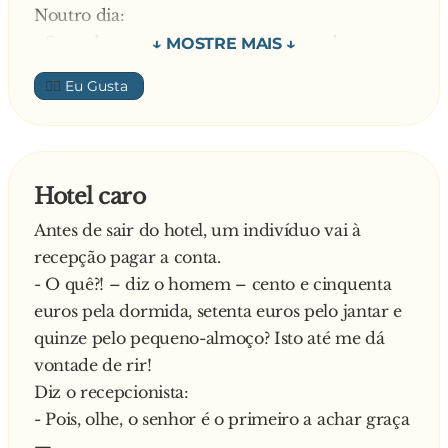
Noutro dia:
- Sr. padre a sua televisão está estragada.
Farto de ouvir aquela conversa, um dia, o padre
👍🏼
diz:
- D. Maria, como não sou casado e moro
consigo pode dizer que as coisas são nossas.
E assim foi, a empregada começou a utilizar
Hotel caro
esse tipo de linguagem. Um dia o Bispo foi a
Antes de sair do hotel, um indivíduo vai à
casa do padre e, no meio da visita, aparece a
recepção pagar a conta.
empregada entra na sala muito aflita aos gritos:
- O quê?! – diz o homem – cento e cinquenta
- Sr. padre está um rato no nosso quarto
euros pela dormida, setenta euros pelo jantar e
debaixo da nossa cama!
quinze pelo pequeno-almoço? Isto até me dá
vontade de rir!
Diz o recepcionista:
- Pois, olhe, o senhor é o primeiro a achar graça
—