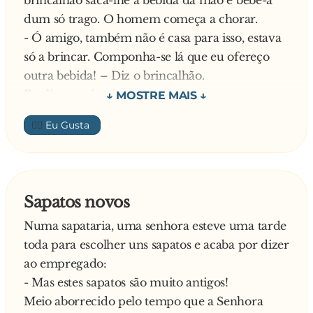
baixar para apanhar nada, que lá vem ele … e
dum só trago. O homem começa a chorar.
pimba, e catrapimba, ufff! Quando me casê, o
- Ó amigo, também não é casa para isso, estava
mê rabinho parecia uma moeda d’ um cêntime,
só a brincar. Componha-se lá que eu ofereço
agora parece uma moeda d’ um Euro!
outra bebida! – Diz o brincalhão.
Diz o pai:
Explica o primeiro:
- Atão, e ó filha … vais tu arranjar problemes por
- Não vale a pena! Hoje é o meu dia de azar.
causa de 99 cêntimes?
👍🏼
Acordei e em vez da minha mulher a meu lado,
descubro um bilhete a dizer que tinha fugido
para sempre com o meu melhor amigo. Assim
que me levanto, depois desta grande desilusão,
Sapatos novos
tropeço e parto uma perna. Chega ao hospital e,
Numa sapataria, uma senhora esteve uma tarde
depois de examinado, avisam-me de que estou
toda para escolher uns sapatos e acaba por dizer
com uma doença incurável. Chego ao emprego,
ao empregado:
descubro que tinha sido despedido. Passo por
- Mas estes sapatos são muito antigos!
uma drogaria, compro veneno para acabar com
Meio aborrecido pelo tempo que a Senhora
a minha vida e, quando me preparo para beber,