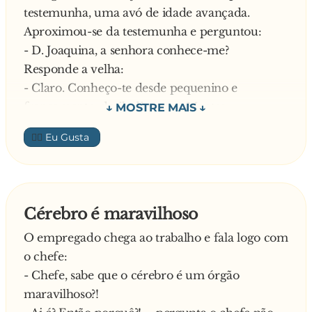
testemunha, uma avó de idade avançada.
Aproximou-se da testemunha e perguntou:
- D. Joaquina, a senhora conhece-me?
Responde a velha:
- Claro. Conheço-te desde pequenino e
francamente, desiludiste-me. Mentes
descaradamente a todo o mundo, enganas a tua
👍🏼
mulher com a secretária, ainda fizeste um filho
na tua cunhada, e deste-lhe dinheiro para se
livrar da barriga, manipulas as pessoas e falas
mal delas pelas costas. Julgas que és uma grande
Cérebro é maravilhoso
personalidade quando não tens sequer
O empregado chega ao trabalho e fala logo com
inteligência suficiente para ser varredor. É claro
o chefe:
que te conheço. Se conheço…
- Chefe, sabe que o cérebro é um órgão
O advogado ficou branco, sem saber que fazer.
maravilhoso?!
Depois de pensar um pouco, apontou para o