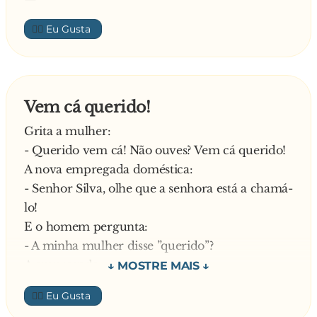
👍🏼
Vem cá querido!
Grita a mulher:
- Querido vem cá! Não ouves? Vem cá querido!
A nova empregada doméstica:
- Senhor Silva, olhe que a senhora está a chamá-
lo!
E o homem pergunta:
- A minha mulher disse ”querido”?
A empregada:
- Disse, sim, senhor Silva!
👍🏼
Diz o homem: