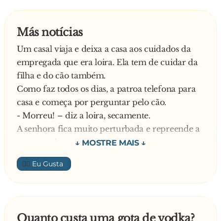
secretária e só uns 900 euritos por mês. Não
consegues nada assim?
Más notícias
- Olha, eu conseguir até consigo… Mas para isso
Um casal viaja e deixa a casa aos cuidados da
ele tem que ter licenciatura, mestrado,
empregada que era loira. Ela tem de cuidar da
doutoramento e ser fluente em pelo menos três
filha e do cão também.
línguas…
Como faz todos os dias, a patroa telefona para
casa e começa por perguntar pelo cão.
- Morreu! – diz a loira, secamente.
A senhora fica muito perturbada e repreende a
empregada:
- Isso são modos de dar uma noticia dessas? Se é
👍🏼
uma noticia má, você dá esse tipo de
informação muito devagar e com jeitinho.
Primeiro você diz que teve de chamar o
veterinário e vai contando o caso aos poucos
Quanto custa uma gota de vodka?