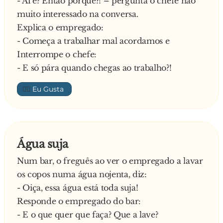
- Ai é? Então porquê?! – pergunta o chefe não
outro extremo da sala e perguntou:
muito interessado na conversa.
- D. Joaquina, conhece o defensor oficioso?
Explica o empregado:
Responde a velha:
- Começa a trabalhar mal acordamos e
- Claro que sim. Também o conheço desde a
Interrompe o chefe:
infância. É frouxo, não tem tomates para
- E só pára quando chegas ao trabalho?!
manter a mulher na linha, ela anda a fornicar
com os empregados da casa: o motorista, o
👍🏼
jardineiro e até o carteiro dorme com ela, todo
o mundo sabe, tem problemas com a bebida,
não consegue ter uma relação normal com
ninguém e na qualidade de advogado, bem… é
Água suja
um dos piores profissionais que conheço. Não
Num bar, o freguês ao ver o empregado a lavar
me esqueço também de referir que engana a
os copos numa água nojenta, diz:
mulher com três mulheres diferentes, uma das
- Oiça, essa água está toda suja!
quais, curiosamente, é a tua própria mulher.
Responde o empregado do bar:
Sim, também o conheço. E muito bem.!
- E o que quer que faça? Que a lave?
O defensor, ficou em estado de choque. Então,