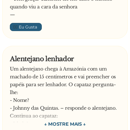
quando viu a cara da senhora
- Ainda estás no promoção?
—
Responde o funcionário:
- Sim, diga lá o número de 1 a 10. Se acertar o
👍🏼
número que estou pensar, ganha uma noite de
s**... grátis.
E Kussumbé disse:
- 5.
Alentejano lenhador
O funcionário:
Um alentejano chega à Amazónia com um
- Erraste! Eu estava pensar no número 2…
machado de 15 centímetros e vai preencher os
Depois de voltarem várias vezes sem nunca
papéis para ser lenhador. O capataz pergunta-
terem acertado, João comentou com Kussumbé:
lhe:
- Acho que o gajo do posto está a enganar a
- Nome?
genti, pá: nóis nunca acerta!
- Johnny das Quintas. – responde o alentejano.
E diz o Kussumbé:
Continua ao capataz:
- Deixa di desconfiança pá,…semana passada
- Idade?
minha mulher acertou três vez… nóis é que é