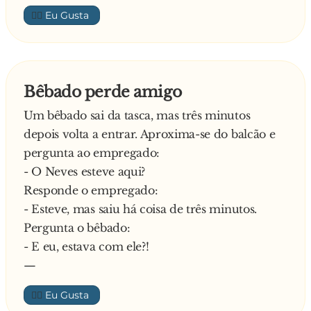
- 44. – Responde o alentejano.
b**..., pá!
👍🏼
- Grau de experiência? – Pergunta o capataz.
—
Diz o alentejano com orgulho:
- Imensa! Rápido, eficaz e trabalhador. Corto
tudo num instante.
Bêbado perde amigo
- Local anterior de trabalho? – Pergunta o
Um bêbado sai da tasca, mas três minutos
capataz.
depois volta a entrar. Aproxima-se do balcão e
Responde o alentejano:
pergunta ao empregado:
- Deserto do Saara.
- O Neves esteve aqui?
Diz o capataz muito espantado:
Responde o empregado:
- Saara? Ouça lá, está a g**... comigo? No Saara
- Esteve, mas saiu há coisa de três minutos.
não há árvores!
Pergunta o bêbado:
E responde o alentejano:
- E eu, estava com ele?!
- Não há agora! Havia de ver aquilo antes de eu
—
ir para lá…
👍🏼