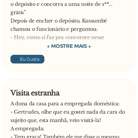
o depósito e concorra a uma noite de s**...
grátis”
Depois de encher o depósito, Kussumbé
chamou o funcionário e perguntou:
- Hey, como si faz pra concorere nesse
promoção?
Explica o funcionário:
👍🏼
- É fácil: basta dizer um número de 1 a 10. Se
for o mesmo número que estou pensar, o
senhor ganha.
- 8 – atirou o Kussumbé.
Visita estranha
E diz o empregado:
A dona da casa para a empregada doméstica:
- Erraste, eu estava pensar no número 4…
- Gertrudes, olhe que eu gostei nada da cara do
Uns dias depois Kussumbé voltou à estação mais
sujeito que, esta manhã, veio visitá-la!
o seu amigo João, encheram o depósito,
A empregada:
chamaram o mesmo funcionário e
- Tem graça! Também ele me disse o mesmo
perguntaram: