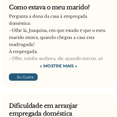
Como estava o meu marido?
Pergunta a dona da casa à empregada
doméstica:
- Olhe lá, Joaquina, em que estado é que o meu
marido estava, quando chegou a casa esta
madrugada?
A empregada:
- Olhe, minha senhora, ele, quando entrou, só
me perguntou onde era o quarto de banho
A senhora:
👍🏼
- Ele vinha mal disposto?
A empregada:
- Isso, não sei. O que que queria era um espelho
para ver quem ele era
Dificuldade em arranjar
—
empregada doméstica