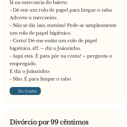
lá na mercearia do bairro:
- Ouve lá… vê lá se fazes menos barulho que
- Dê-me um rolo de papel para limpar o rabo.
ainda somos despedidos!
Adverte o merceeiro:
- Não se diz isso, menino! Pede-se simplesmente
um rolo de papel higiénico.
- Certo! Dê-me então um rolo de papel
higiénico, sff. – diz o Joãozinho.
- Aqui está. É para pôr na conta? – pergunta o
empregado.
E diz o Joãozinho:
- Não. É para limpar o rabo
👍🏼
Divórcio por 99 cêntimos