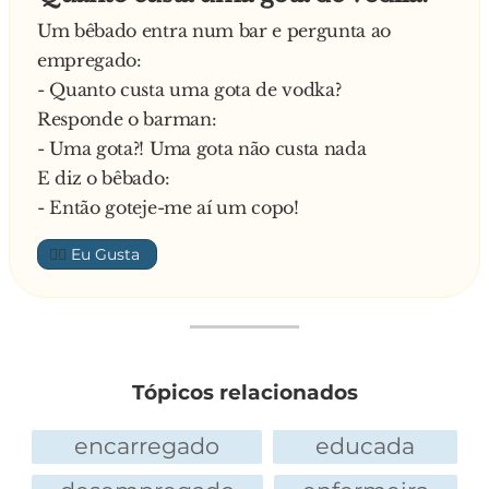
está a perceber?
Um bêbado entra num bar e pergunta ao
- Estou – respondeu a loira.
empregado:
E continua a patroa:
- Quanto custa uma gota de vodka?
- E a nossa filha, como é que vai?
Responde o barman:
E diz a loira:
- Uma gota?! Uma gota não custa nada
- Tive de chamar o veterinário
E diz o bêbado:
- Então goteje-me aí um copo!
👍🏼
Tópicos relacionados
encarregado
educada