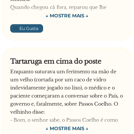
Quando chegou cá fora, reparou que lhe
tinham roubado a bicicleta e começou a chorar
compulsivamente. Nisto passa uma senhora na
👍🏼
rua e, cheia de pena do rapaz, pensando que ele
chorava pela vizinha, diz-lhe:
- Não fiques assim, meu filho…ela já era
velhinha!
Tartaruga em cima do poste
O rapaz, muito indignado, responde:
Enquanto suturava um ferimento na mão de
- Era velhinha, mas eu montava nela todos os
um velho (cortada por um caco de vidro
dias!
indevidamente jogado no lixo), o médico e o
—
paciente começaram a conversar sobre o País, o
governo e, fatalmente, sobre Passos Coelho. O
velhinho disse:
- Bom, o senhor sabe, o Passos Coelho é como
uma tartaruga em cima do poste…