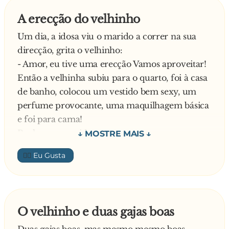
espantado diz o delegado:
ao que o Joãozinho respondeu:
A erecção do velhinho
- Quem diria vovó a senhora com essa idade
- Então fiz a boa acção que a professora pediu.
Um dia, a idosa viu o marido a correr na sua
ainda dá umas “mordidelas”?
Mais descansada a professora:
direcção, grita o velhinho:
E responde a velhinha:
- Ahh e antão o que fizeste?
- Amor, eu tive uma erecção Vamos aproveitar!
- Morder eu já não mordo mas ainda posso c**...
E o Joãozinho:
Então a velhinha subiu para o quarto, foi à casa
- Ajudei uma velhinha a atravessar a rua.
de banho, colocou um vestido bem sexy, um
A professora desconfiada:
perfume provocante, uma maquilhagem básica
- Então e demoraste tanto tempo porquê?
e foi para cama!
E o joãozinho:
Reclama o marido:
- Pois foi! Mas não havia meio do raio da velha
- Puxa mulher! Demoraste muito Olha só, a
querer atravessar a rua…
👍🏼
minha erecção já se foi!
Os dois ficaram muito decepcionados com o
ocorrido e a vidinha de sempre continuou.
Cerca de dois anos depois a velha estava na
O velhinho e duas gajas boas
cozinha fazendo um bolo quando viu o marido