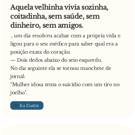
Por fim, como último desejo, pediu:
Aquela velhinha vivia sozinha,
- E, e… Já sei, já sei! Quero que o meu gato se
coitadinha, sem saúde, sem
transforme num lindo príncipe!
dinheiro, sem amigos.
Puff, o gato transforma-se num belíssimo
príncipe.
.. um dia resolveu acabar com a própria vida e
O príncipe ex-gato, extremamente charmoso,
ligou para o seu médico para saber qual era a
aproxima-se lentamente do ouvido dela e
posição exata do coração.
sussurra-lhe:
— Dois dedos abaixo do seio esquerdo.
- Sabes… Aposto que agora te vais arrepender de
No dia seguinte ela se tornou manchete de
me teres mandado castrar…
jornal:
"Mulher idosa tenta o suicídio com um tiro no
joelho".
👍🏼