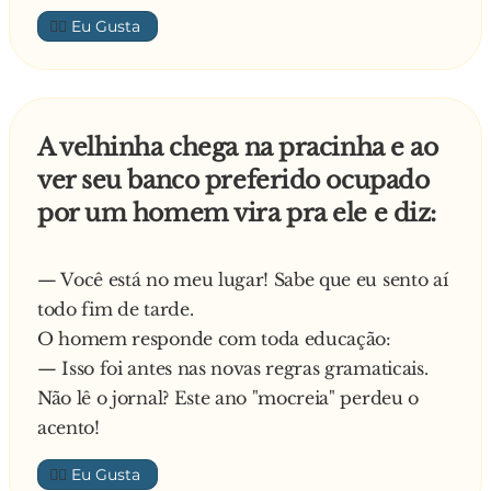
Sem saber o que o velho quis dizer, o médico
👍🏼
perguntou o que diabo significava uma
tartaruga em cima do poste.
O velho passa à explicação:
- É quando o senhor vai numa estrada, vê um
A velhinha chega na pracinha e ao
poste e, lá em cima, tem uma tartaruga a tentar-
ver seu banco preferido ocupado
se equilibrar. Isso é uma tartaruga em cima do
por um homem vira pra ele e diz:
poste!
Diante da cara de espanto do médico, o velho
continuou:
— Você está no meu lugar! Sabe que eu sento aí
- Então, ficas a pensar e:
todo fim de tarde.
1. Não percebe como ela chegou lá;
O homem responde com toda educação:
2. Ainda não acredita que ela esteja lá;
— Isso foi antes nas novas regras gramaticais.
3. Você sabe que ela não subiu sozinha;
Não lê o jornal? Este ano "mocreia" perdeu o
4. Você sabe que ela não vai fazer absolutamente
acento!
nada enquanto estiver lá;
👍🏼
5. Você não entende bem porque a colocaram