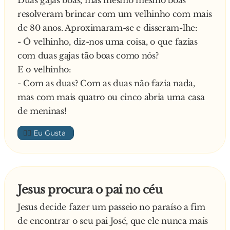
Duas gajas boas, mas mesmo mesmo boas
correndo na sua direcção. Então, ela nem
resolveram brincar com um velhinho com mais
pensou duas vezes, correu para o quarto, tirou a
de 80 anos. Aproximaram-se e disseram-lhe:
roupa e abriu as pernas. O velho entra no
- Ó velhinho, diz-nos uma coisa, o que fazias
quarto desesperado, viu a esposa na cama em
com duas gajas tão boas como nós?
posição de combate e diz:
E o velhinho:
- Pelo amor de Deus, Maria! A casa a arder e tu
- Com as duas? Com as duas não fazia nada,
a pensares em s**...?!
mas com mais quatro ou cinco abria uma casa
de meninas!
👍🏼
Jesus procura o pai no céu
Jesus decide fazer um passeio no paraíso a fim
de encontrar o seu pai José, que ele nunca mais