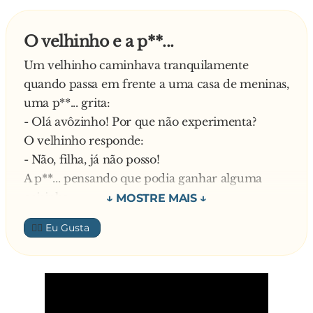
O velhinho e a p**...
Um velhinho caminhava tranquilamente
quando passa em frente a uma casa de meninas,
uma p**... grita:
- Olá avôzinho! Por que não experimenta?
O velhinho responde:
- Não, filha, já não posso!
A p**... pensando que podia ganhar alguma
coisinha:
- Ânimo com isso! Venha, vamos tentar
👍🏼
O velhinho entra e funciona como um jovem
de 25 anos 3 vezes e sem descanso.
- Elahhh! – diz espantada a p**... – E ainda diz
que já não pode mais?!
E velhinho responde: