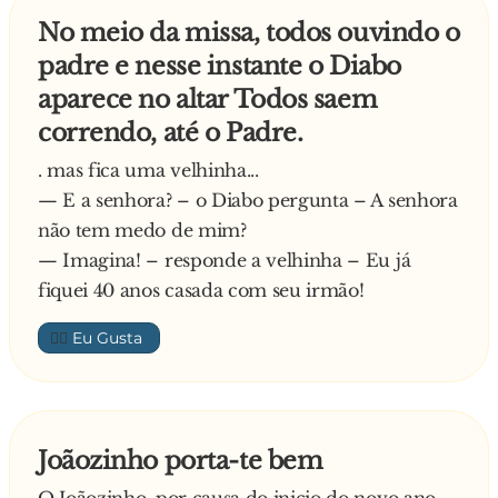
Explica o velhinho:
No meio da missa, todos ouvindo o
- É isso mesmo! Quase fizemos na segunda,
padre e nesse instante o Diabo
quase fizemos na terça, quase fizemos na
aparece no altar Todos saem
quarta…
correndo, até o Padre.
—
Desde há 2 anos que no Anedota do Dia não é
. mas fica uma velhinha...
quase, mas é mesmo todos os dias. Uma anedota
— E a senhora? – o Diabo pergunta – A senhora
fresquinha!
não tem medo de mim?
Parabéns Anedota do Dia
— Imagina! – responde a velhinha – Eu já
fiquei 40 anos casada com seu irmão!
👍🏼
Joãozinho porta-te bem
O Joãozinho, por causa do inicio do novo ano