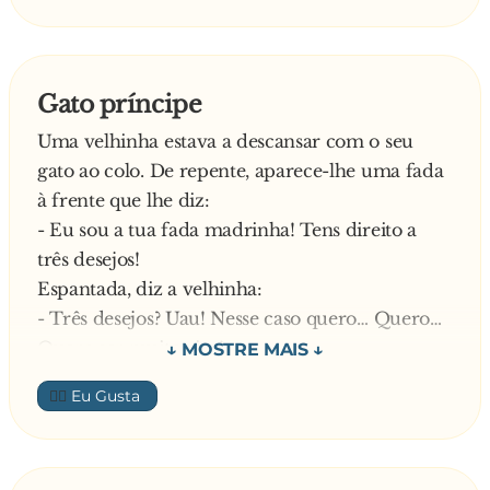
lá.
E concluíou:
- Assim, tal como o Passos Coelho, tudo o que
Gato príncipe
temos a fazer é arranjar uma maneira de a tirar
de lá e
Uma velhinha estava a descansar com o seu
assegurar que nunca mais suba, pois lá em cima
gato ao colo. De repente, aparece-lhe uma fada
definitivamente não é o seu lugar!
à frente que lhe diz:
- Eu sou a tua fada madrinha! Tens direito a
três desejos!
Espantada, diz a velhinha:
- Três desejos? Uau! Nesse caso quero… Quero…
Quero ser muito rica!
Nesse instante a casa fica cheia de ouro.
👍🏼
Continua a velhinha:
- E quero ser jovem e bonita!
E ela torna a ser jovem e bonita.