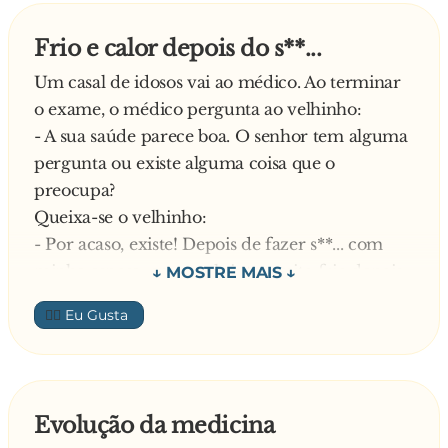
Frio e calor depois do s**...
Um casal de idosos vai ao médico. Ao terminar
o exame, o médico pergunta ao velhinho:
- A sua saúde parece boa. O senhor tem alguma
pergunta ou existe alguma coisa que o
preocupa?
Queixa-se o velhinho:
- Por acaso, existe! Depois de fazer s**... com
minha esposa, em geral sinto muito frio depois
da primeira, e, depois da segunda, sinto muito
👍🏼
calor.
O médico estranha e diz que nunca ouviu falar
disso, mas vai pequisar
Em seguida, o médico examina a velhinha, e
Evolução da medicina
diz: