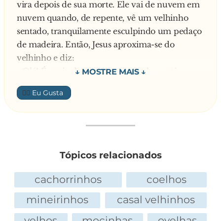
vira depois de sua morte. Ele vai de nuvem em
nuvem quando, de repente, vê um velhinho
sentado, tranquilamente esculpindo um pedaço
de madeira. Então, Jesus aproxima-se do
velhinho e diz:
- Olá! É muito bonito o que o Senhor está a
fazer. O senhor fazia esculturas em madeira na
👍🏼
Terra?
- Sim. Eu era carpinteiro. – responde o
velhinho.
- AH… E o Senhor tinha filhos? – Pergunta Jesus.
- Sim. Tive um filho, sem contudo ter
Tópicos relacionados
fecundado uma mulher. Meu filho teve um
destino extraordinário e ele é até hoje muito
cachorrinhos
coelhos
conhecido na Terra. – responde o velhinho.
mineirinhos
casal velhinhos
Ao escutar aquelas palavras, os olhos de Jesus
encheram-se de lágrimas. Ele coloca a mão no
velhos
mocinhas
ovelhas