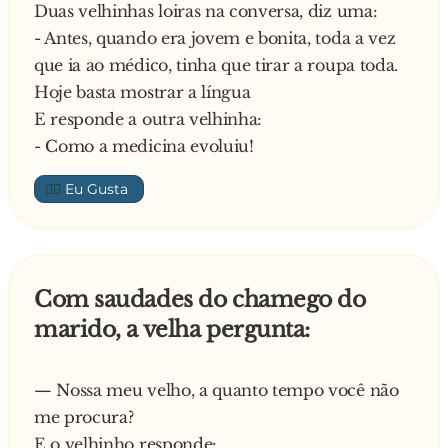
Duas velhinhas loiras na conversa, diz uma:
- Está tudo ótpimo com a senhora. Existe
- Antes, quando era jovem e bonita, toda a vez
alguma coisa que a preocupa?
que ia ao médico, tinha que tirar a roupa toda.
A senhora diz que não tem nenhuma pergunta
Hoje basta mostrar a língua
ou preocupação. O medico, aproveita e
E responde a outra velhinha:
pergunta:
- Como a medicina evoluiu!
- O seu marido diz ter um problema um pouco
estranho. Ele disse-me que sente muito frio
👍🏼
depois de fazer s**... a primeira vez e que sente
muito calor depois da segunda. A senhora tem
ideia do porquê?
Responde a velhinha:
Com saudades do chamego do
- Oh, aquele velho maluco! É porque a primeira
marido, a velha pergunta:
é em Janeiro e a segunda em Julho
— Nossa meu velho, a quanto tempo você não
me procura?
E o velhinho responde: