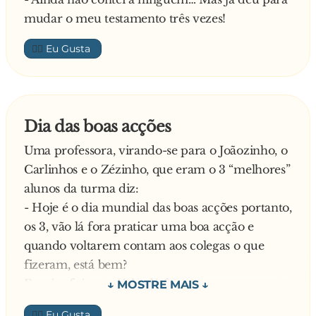
mudar o meu testamento três vezes!
👍🏼
Dia das boas acções
Uma professora, virando-se para o Joãozinho, o
Carlinhos e o Zézinho, que eram o 3 “melhores”
alunos da turma diz:
- Hoje é o dia mundial das boas acções portanto,
os 3, vão lá fora praticar uma boa acção e
quando voltarem contam aos colegas o que
fizeram, está bem?
E assim foi, os miúdos lá foram e começaram a
chegar às prestações. O primeiro foi o
👍🏼