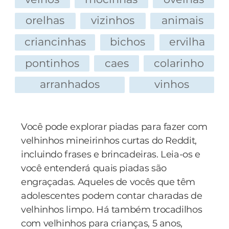
ombro do velhinho e diz com emoção:
orelhas
vizinhos
animais
- Papá !!!
E o velhinho responde:
criancinhas
bichos
ervilha
- Pinóquio ??!!!
pontinhos
caes
colarinho
arranhados
vinhos
Você pode explorar piadas para fazer com
velhinhos mineirinhos curtas do Reddit,
incluindo frases e brincadeiras. Leia-os e
você entenderá quais piadas são
engraçadas. Aqueles de vocês que têm
adolescentes podem contar charadas de
velhinhos limpo. Há também trocadilhos
com velhinhos para crianças, 5 anos,