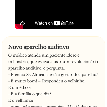
- Ahhh, o s**... eu posso, o que não posso é
pagar!
—
Novo aparelho auditivo
O médico atende um paciente idoso e
milionário, que estava a usar um revolucionário
aparelho auditivo, e pergunta:
- E então Sr. Almeida, está a gostar do aparelho?
- É muito bom! – Respondeu o velhinho.
E o médico:
- E a família o que diz?
E o velhinho:
- Ainda não contei a ninguém… Mas já deu para