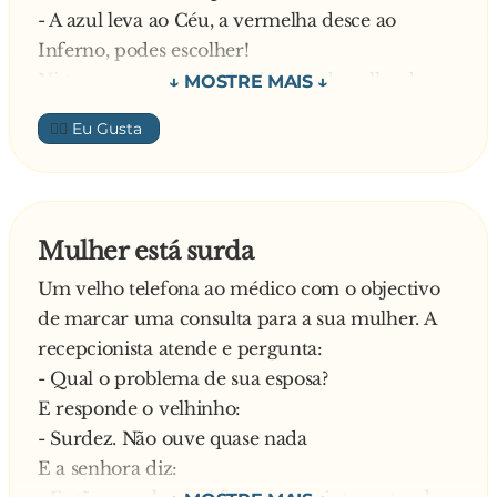
- A azul leva ao Céu, a vermelha desce ao
Inferno, podes escolher!
Nisto, ouve-se uma gritaria e um barulho de
berbequim atrás da porta azul.
👍🏼
- Mas o que é isto? – Pergunta a velhinha.
Responde São Pedro:
- Nada de especial, é apenas uma alma que
acabou de chegar e estão a furar-lhe as costas
Mulher está surda
para pôr as asas.
Um velho telefona ao médico com o objectivo
A velhinha fica indecisa quando de repente
de marcar uma consulta para a sua mulher. A
ouve uma nova gritaria atrás da porta azul.
recepcionista atende e pergunta:
Assustada, pergunta novamente:
- Qual o problema de sua esposa?
- E esta gritaria o que é?
E responde o velhinho:
Responde de novo São Pedro:
- Surdez. Não ouve quase nada
- Nada, agora estão a furar a cabeça da alma
E a senhora diz:
para pôr a auréola.