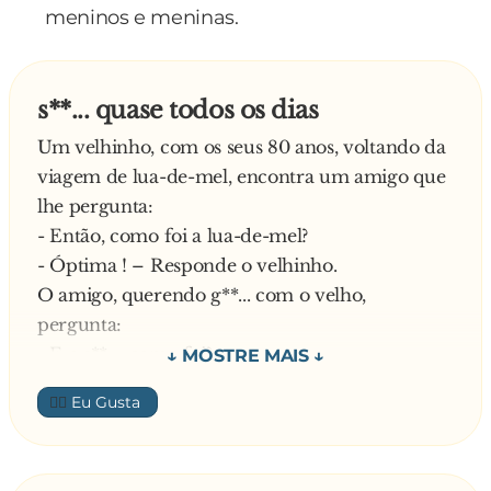
meninos e meninas.
s**... quase todos os dias
Um velhinho, com os seus 80 anos, voltando da
viagem de lua-de-mel, encontra um amigo que
lhe pergunta:
- Então, como foi a lua-de-mel?
- Óptima ! – Responde o velhinho.
O amigo, querendo g**... com o velho,
pergunta:
- E o s**..., como foi?
Diz o velhinho:
👍🏼
- O s**...? Fizemos quase todos os dias!
Espantado diz o amigo:
- Como assim, quase todos os dias?!