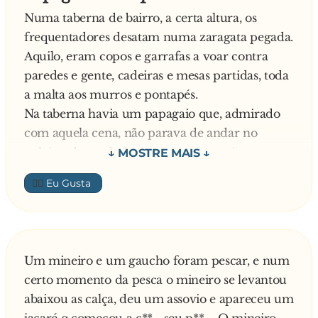
Numa taberna de bairro, a certa altura, os
frequentadores desatam numa zaragata pegada.
Aquilo, eram copos e garrafas a voar contra
paredes e gente, cadeiras e mesas partidas, toda
a malta aos murros e pontapés.
Na taberna havia um papagaio que, admirado
com aquela cena, não parava de andar no
poleiro, de um lado para o outro, muito
nervoso. A certa altura, um dos objetos acertou
👍🏼
no poleiro, mas só partiu a corrente que
prendia o papagaio.
O bicho, então, ao ver-se livre, voou para a rua e
foi pousar num cabo de alta tensão. Breves
Um mineiro e um gaucho foram pescar, e num
segundos depois, diz ele:
certo momento da pesca o mineiro se levantou
- p**..., aquilo não era nada comigo, mas ainda
abaixou as calça, deu um assovio e apareceu um
agora estou a tremer por todo o lado
jacaré q começou a c**... seu p**.... O mineiro