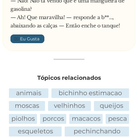
— Não! Não tá vendo que é uma mangueira de
gasolina?
— Ah! Que maravilha! — responde a b**...,
abaixando as calças — Então enche o tanque!
👍🏼
Tópicos relacionados
animais
bichinho estimacao
moscas
velhinhos
queijos
piolhos
porcos
macacos
pesca
esqueletos
pechinchando