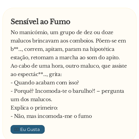
- Esta propriedade é privada, por isso não pode
entrar.
Sensível ao Fumo
O advogado, indignado:
No manicómio, um grupo de dez ou doze
- Eu sou um dos melhores advogados de
malucos brincavam aos comboios. Põem-se em
Portugal! Se não me deixa ir buscar o pato eu
b**..., correm, apitam, param na hipotética
processo-o e fico-lhe com tudo o que tem!
estação, retomam a marcha ao som do apito.
O alentejano sorriu e disse:
Ao cabo de uma hora, outro maluco, que assiste
- O senhor não sabe como é que funcionam as
ao espectác**..., grita:
coisas no Alentejo. Nós aqui temos o Código
- Quando acabam com isso?
Napoleónico, ou seja, nós resolvemos estas
- Porquê? Incomoda-te o barulho?! – pergunta
pequenas zangas com a Regra Alentejana dos
um dos malucos.
Três Pontapés: primeiro eu dou-lhe três
Explica o primeiro:
pontapés; depois você dá-me três pontapés; e
- Não, mas incomoda-me o fumo
assim consecutivamente até um de nós desistir!
O advogado já se estava a sentir violento há um
👍🏼
bocado, olhou para o velho e pensou que era