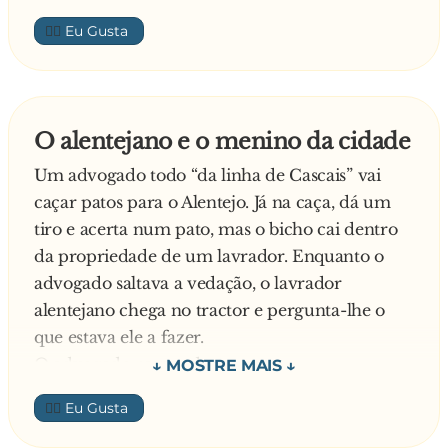
👍🏼
O alentejano e o menino da cidade
Um advogado todo “da linha de Cascais” vai
caçar patos para o Alentejo. Já na caça, dá um
tiro e acerta num pato, mas o bicho cai dentro
da propriedade de um lavrador. Enquanto o
advogado saltava a vedação, o lavrador
alentejano chega no tractor e pergunta-lhe o
que estava ele a fazer.
O advogado respondeu:
- Acabei de matar um pato, mas ele caiu na sua
👍🏼
terra, e agora vou buscá-lo.
O alentejano responde: