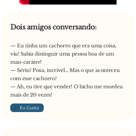
comem do mesmo capim, como é que podem
cagairem m*rdas tão diferentes?
- Bain, Juaquim, eu não faço a mínima idéia! –
Dois amigos conversando:
responde o Manel.
E finaliza o Joaquim:
— Eu tinha um cachorro que era uma coisa,
- Pois então, Manuel! Se tu não entendes nem
viu! Sabia distinguir uma pessoa boa de um
de m*rda, como já queires entenderes de
mau-caráter!
Internet?
— Sério? Poxa, incrível... Mas o que aconteceu
com esse cachorro?
— Ah, eu tive que vender! O bicho me mordeu
mais de 20 vezes!
👍🏼