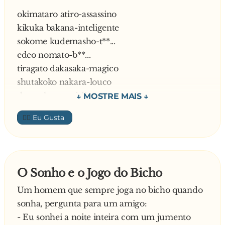
okimataro atiro-assassino
kikuka bakana-inteligente
sokome kudemasho-t**...
edeo nomato-b**...
tiragato dakasaka-magico
shutakoko nakara-louco
doe eukuro-mèdico
fugiro nakombi-assaltante
👍🏼
sokaga nakama-porco
O Sonho e o Jogo do Bicho
Um homem que sempre joga no bicho quando
sonha, pergunta para um amigo:
- Eu sonhei a noite inteira com um jumento