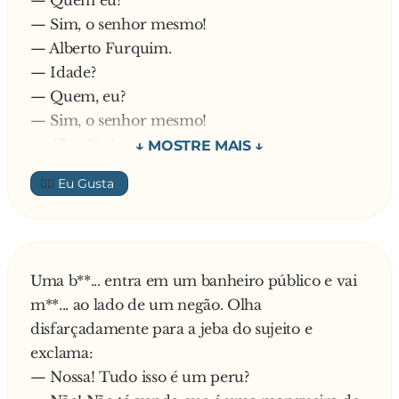
— Quem eu?
— Sim, o senhor mesmo!
— Alberto Furquim.
— Idade?
— Quem, eu?
— Sim, o senhor mesmo!
— 43 - s**...?
— Quem, eu?
👍🏼
— Nao, eu, po!!!
— Bom, esses meus óculos cor-de-rosa são de
b**... ...
Uma b**... entra em um banheiro público e vai
m**... ao lado de um negão. Olha
disfarçadamente para a jeba do sujeito e
exclama:
— Nossa! Tudo isso é um peru?