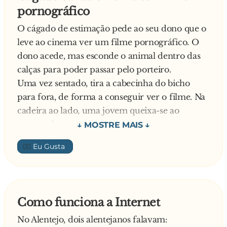
- Nah… Eu desisto! Leve lá o pato!
pornográfico
O cágado de estimação pede ao seu dono que o
leve ao cinema ver um filme pornográfico. O
dono acede, mas esconde o animal dentro das
calças para poder passar pelo porteiro.
Uma vez sentado, tira a cabecinha do bicho
para fora, de forma a conseguir ver o filme. Na
cadeira ao lado, uma jovem queixa-se ao
namorado:
- Amor, este rapaz que está sentado aqui ao meu
👍🏼
lado tem o coiso de fora!
E responde o namorado:
- Não ligues querida. O rapaz entusiasmou-se
com o filme… Olha eu, também tenho a minha
Como funciona a Internet
de fora amorzinho.
No Alentejo, dois alentejanos falavam:
E diz a namorada: