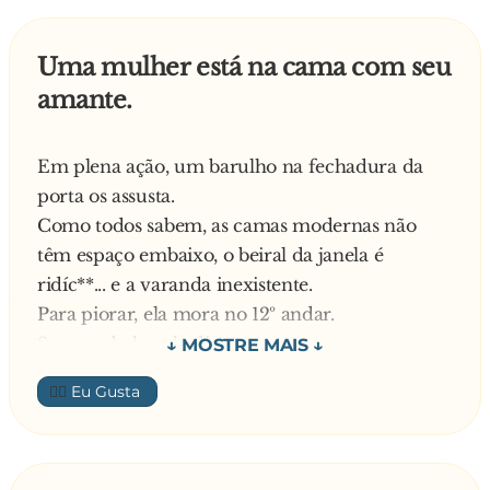
que o seu!
— É mesmo? — pergunta ele todo animado.
Uma mulher está na cama com seu
— Sim, você se esqueceu que eu já trabalhei
amante.
num berçário?
Em plena ação, um barulho na fechadura da
porta os assusta.
Como todos sabem, as camas modernas não
têm espaço embaixo, o beiral da janela é
ridíc**... e a varanda inexistente.
Para piorar, ela mora no 12º andar.
Sem se abalar, ela diz:
— Fique aí, de pé, imóvel e não fale nada.
👍🏼
O marido chega:
— Surpresa de me ver, querida? Meu vôo foi
antecipado e eu acabei a reunião mais cedo.