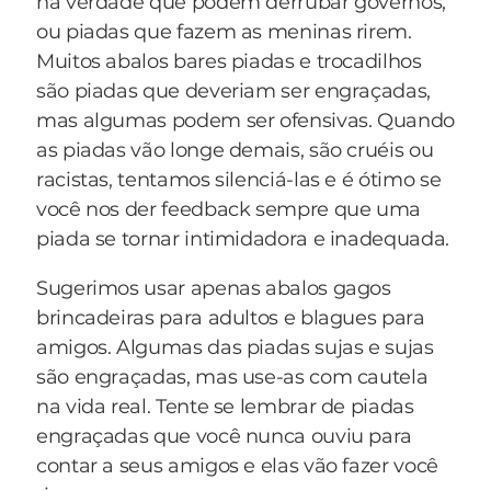
na verdade que podem derrubar governos,
cidade. Tomem medidas e informem resultados
ou piadas que fazem as meninas rirem.
com urgência."
Muitos abalos bares piadas e trocadilhos
Somente uma semana depois, o Centro Sísmico
são piadas que deveriam ser engraçadas,
recebeu um telegrama que dizia:
mas algumas podem ser ofensivas. Quando
"Aqui é da Polícia de Icó. Movimento sísmico
as piadas vão longe demais, são cruéis ou
totalmente desarticulado. Richter tentou se
racistas, tentamos silenciá-las e é ótimo se
evadir, mas foi abatido a tiros. Desativamos as
você nos der feedback sempre que uma
zonas. Todas as putas estão presas. Epicentro,
piada se tornar intimidadora e inadequada.
Epifânio, Epicleison e os outros cinco irmãos
estão detidos. Não respondemos antes porque
Sugerimos usar apenas abalos gagos
houve um terremoto da p**... aqui."
brincadeiras para adultos e blagues para
amigos. Algumas das piadas sujas e sujas
são engraçadas, mas use-as com cautela
na vida real. Tente se lembrar de piadas
engraçadas que você nunca ouviu para
contar a seus amigos e elas vão fazer você