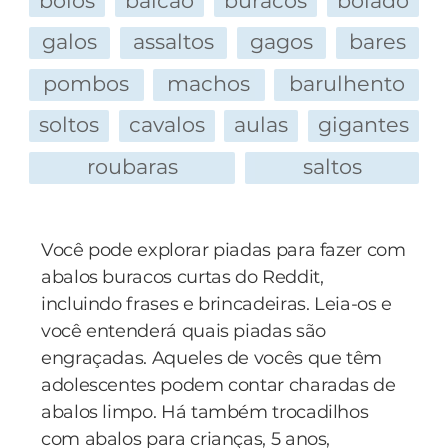
bolos
balcao
buracos
bolado
Ele:
— Para a esquerda.
galos
assaltos
gagos
bares
— Ah, então encosta que ela tá pedindo
- d**..., é sempre assim...! Bom, estou com fome
passagem!
pombos
machos
barulhento
também. Você faria uma omelete para mim?
soltos
cavalos
aulas
gigantes
Por favor...
roubaras
saltos
- Claro, querido!!! Diz ela e sai.
Olhando o robô, ele pensa:
Você pode explorar piadas para fazer com
abalos buracos curtas do Reddit,
"O que é bom para ela é bom para mim..."
incluindo frases e brincadeiras. Leia-os e
você entenderá quais piadas são
Já com as calças abaixadas, ele decide
engraçadas. Aqueles de vocês que têm
"enquadrar" o amante azarado!
adolescentes podem contar charadas de
abalos limpo. Há também trocadilhos
Neste momento uma voz metálica diz:
com abalos para crianças, 5 anos,