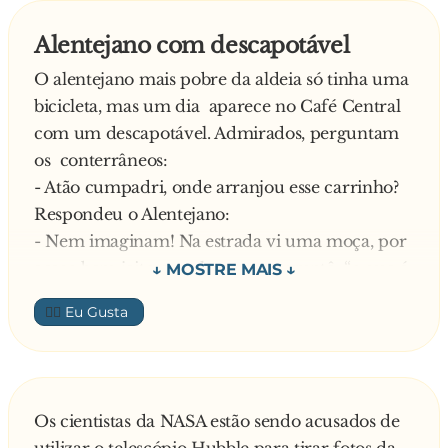
Alentejano com descapotável
O alentejano mais pobre da aldeia só tinha uma
bicicleta, mas um dia aparece no Café Central
com um descapotável. Admirados, perguntam
os conterrâneos:
- Atão cumpadri, onde arranjou esse carrinho?
Respondeu o Alentejano:
- Nem imaginam! Na estrada vi uma moça, por
acaso bem jeitosa, a chorar e perguntê: “o que é
que se passa?” Atão ela disse-me “veja lá, um
👍🏼
carrinho tão novo e já avariado!”.
Continuou o Alentejano:
- Atão, abri o motor, liguê dois fios e pronto! O
carro estava arranjado. Atão ela puxou-me para
Os cientistas da NASA estão sendo acusados de
trás de um chaparro, despiu-se toda e disse-me: