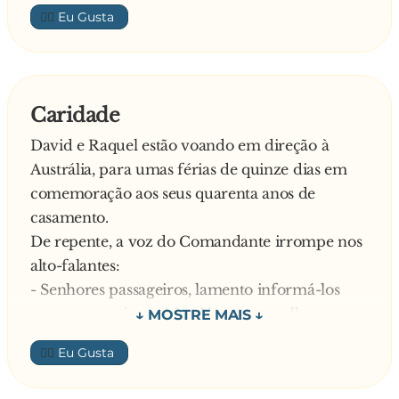
👍🏼
Caridade
David e Raquel estão voando em direção à
Austrália, para umas férias de quinze dias em
comemoração aos seus quarenta anos de
casamento.
De repente, a voz do Comandante irrompe nos
alto-falantes:
- Senhores passageiros, lamento informá-los
que temos más notícias. Nossos aparelhos
pararam de funcionar, e tentaremos um pouso
👍🏼
de emergência.
Entre os passageiros, murmúrios, gritos,