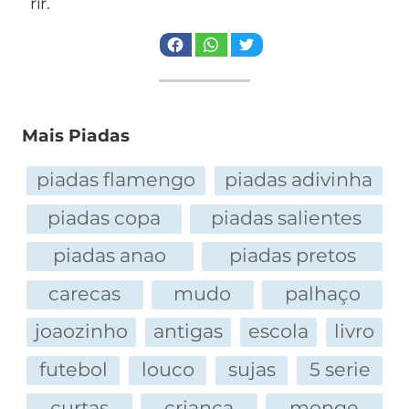
rir.
Mais Piadas
piadas flamengo
piadas adivinha
piadas copa
piadas salientes
piadas anao
piadas pretos
carecas
mudo
palhaço
joaozinho
antigas
escola
livro
futebol
louco
sujas
5 serie
curtas
crianca
monge