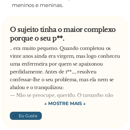
meninos e meninas.
- Er-ro de sis-tema , en-tra-da re-ser-va-da USB.
- Robô filho da mãe! - diz o marido louco de
O sujeito tinha o maior complexo
raiva e já o colocando sobre os ombros para
porque o seu p**.
jogá-lo pela janela...
.. era muito pequeno. Quando completou os
O amante apavorado, envia nova mensagem:
vinte anos ainda era virgem, mas logo conheceu
uma enfermeira por quem se apaixonou
- Win-dows XP re-i-ni-cia-li-za-do
perdidamente. Antes de t**..., resolveu
Quei-ra ten-tar no-va-men-te...!
confessar-lhe o seu problema, mas ela nem se
abalou e o tranquilizou:
— Não se preocupe, querido. O tamanho não
tem a menor importância!
Entusiasmado com a resposta dela, ele abaixou
👍🏼
as calças.
— Ora, querido... Eu já vi pintos bem menores