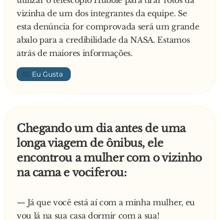
utilizar o telescópio Hubble para tirar fotos da
“para pagar o trabalho que o senhor teve, faça
vizinha de um dos integrantes da equipe. Se
o que quiser!”.
esta denúncia for comprovada será um grande
- E eu fiz o que quis, meti-me no carro e abalê
abalo para a credibilidade da NASA. Estamos
com ele! – finalizou o alentejano.
atrás de maiores informações.
Em coro, respondem os outros:
- E vossemecê fez muito bem. De certeza que a
👍🏼
roupa também nã lhe servia…
————–
Anedota sugerida por Ana Pires.
Chegando um dia antes de uma
longa viagem de ônibus, ele
encontrou a mulher com o vizinho
na cama e vociferou:
— Já que você está aí com a minha mulher, eu
vou lá na sua casa dormir com a sua!