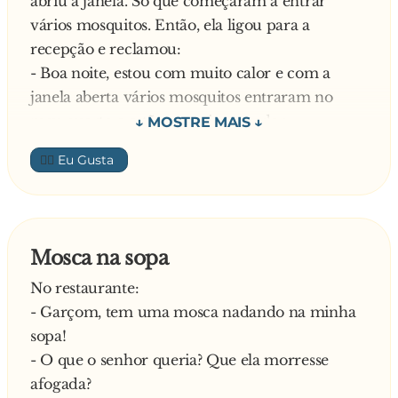
abriu a janela. Só que começaram a entrar
vários mosquitos. Então, ela ligou para a
recepção e reclamou:
- Boa noite, estou com muito calor e com a
janela aberta vários mosquitos entraram no
meu quarto e estão-me a incomodar.
- Se a Senhora desligar as luzes do seu quarto,
👍🏼
eles irão embora – disse-lhe o recepcionista.
Ela fez o que ele disse e realmente eles foram
embora. Depois de um tempo, começaram a
entrar vários pirilampos, e então ela tornou a
Mosca na sopa
ligar para a recepção a reclamar.
No restaurante:
O recepcionista perguntou:
- Garçom, tem uma mosca nadando na minha
- Mas o que foi agora?
sopa!
Ela responde:
- O que o senhor queria? Que ela morresse
- Não resolveu nada! Os mosquitos voltaram
afogada?
com lanternas!