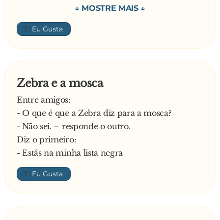
quer voar!
O outro:
👍🏼
- Pudera! As moscas sem asas ficam surdas
—
Zebra e a mosca
Entre amigos:
- O que é que a Zebra diz para a mosca?
- Não sei. – responde o outro.
Diz o primeiro:
- Estás na minha lista negra
👍🏼