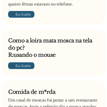
quatro fêmas estavam no telefone.
👍🏼
Como a loira mata mosca na tela
do pc?
R:usando o mouse
👍🏼
Comida de m*rda
Um casal de moscas foi jantar a um restaurante
de moscas. Após a refeição diz a mosca macho: