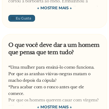
cortou a borboleta ao meio. Embainhou a
espada e ia se sentando, todo orgulhoso, quando
o segundo, antes que os outros tivessem tempo
👍🏼
de olhar, cortou duas moscas em pleno ar. Aí
ficaram olhando para o baixinho, que não dizia
nada. Então apareceu um pernilongo voando.
O baixinho deu um salto e zapt! com a espada.
O que você deve dar a um homem
O pernilongo continuou voando. Os outros dois
que pensa que tem tudo?
samurais começaram a olhar para ele. E ele
nada. Aí um deles não agüentou e disse:
- O pernilongo continua voando...
*Uma mulher para ensiná-lo como funciona.
- Hai, voando continua. - respondeu o samurai -
Por que as aranhas viúvas-negras matam o
Mas nunca mais tem filho.
macho depois da cópula?
*Para acabar com o ronco antes que ele
comece.
Por que os homens querem casar com virgens?
*Eles não suportam críticas.