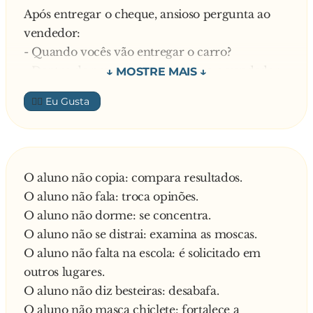
Após entregar o cheque, ansioso pergunta ao
vendedor:
- Quando vocês vão entregar o carro?
- Dentro de nove anos - resmunga o vendedor.
- Em qual mês?
👍🏼
- Agosto.
- Que dia de agosto?
- Dia 16!
- De manhã ou à tarde?
O aluno não copia: compara resultados.
- Mas que porróvski do caralhóvski! - esbraveja
O aluno não fala: troca opinões.
o vendedor.
O aluno não dorme: se concentra.
- Pra que você quer saber?
O aluno não se distrai: examina as moscas.
- É que eu preferia que fosse de manhã, porque
O aluno não falta na escola: é solicitado em
à tarde vem o encanador!
outros lugares.
O aluno não diz besteiras: desabafa.
O aluno não masca chiclete: fortalece a