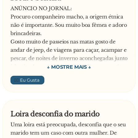
ANÚNCIO NO JORNAL:
Procuro companheiro macho, a origem étnica
não é importante. Sou muito boa fêmea e adoro
brincadeiras.
Gosto muito de passeios nas matas gosto de
andar de jeep, de viagens para caçar, acampar e
pescar, de noites de inverno aconchegadas junto
à lareira. Jantares à luz de velas fazem que vá
comer-lhe à mão.
👍🏼
Quando voltar a casa do trabalho esperá-lo-ei à
porta, vestindo apenas o que a natureza me deu.
Telefone para 999999999 e pergunte pela
Micas.
Loira desconfia do marido
Aguardo notícias suas
Uma loira está preocupada, desconfia que o seu
RESULTADO DO ANÚNCIO:
marido tem um caso com outra mulher. De
Mais de 15.000 homens deram por si a telefonar