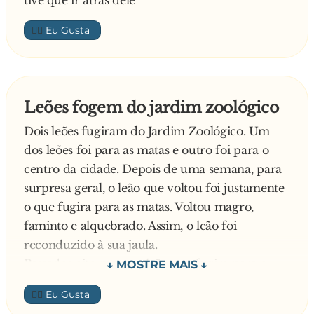
tive que ir atrás dele
👍🏼
Leões fogem do jardim zoológico
Dois leões fugiram do Jardim Zoológico. Um
dos leões foi para as matas e outro foi para o
centro da cidade. Depois de uma semana, para
surpresa geral, o leão que voltou foi justamente
o que fugira para as matas. Voltou magro,
faminto e alquebrado. Assim, o leão foi
reconduzido à sua jaula.
Passados oito meses o leão que fugira para o
centro da cidade foi recapturado. E voltou para
👍🏼
o Jardim Zoológico gordo, sadio e a vender