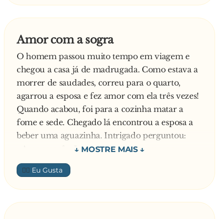
E o homem:
- O carro não é meu. Roubei-o.
- O carro é roubado? – grita espantado o
Amor com a sogra
agente.
O homem passou muito tempo em viagem e
E, acrescenta o homem:
chegou a casa já de madrugada. Como estava a
- Sim, é verdade. Mas agora que penso nisso,
morrer de saudades, correu para o quarto,
acho que vi o registo de Propriedade no porta-
agarrou a esposa e fez amor com ela três vezes!
luvas quando lá meti a minha pistola…
Quando acabou, foi para a cozinha matar a
- Está uma arma no porta-luvas? – pergunta o
fome e sede. Chegado lá encontrou a esposa a
agente incrédulo.
beber uma aguazinha. Intrigado perguntou:
- Sim. Coloquei-a lá depois de matar a dona do
- Amor, você não estava agora mesmo no
carro e ter metido o corpo dela no porta-
quarto?
bagagem.
👍🏼
Responde a mulher:
- Está um corpo na bagageira?
- Não, aquela é a minha mãe que veio me fazer
- Sim senhor
companhia enquanto estavas de viagem.
Ao ouvir isto, o agente chama imediatamente o
E diz o homem:
seu superior. O carro foi rapidamente cercado