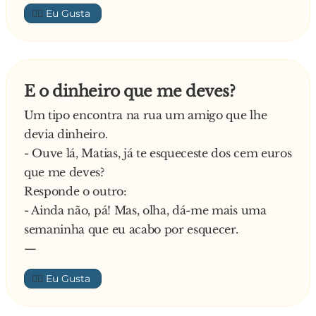
cão e diz:
👍🏼
- Boby, sai daí.
O rapaz pensa:
- Olha, o cão ficou com as culpas. Porreiro…
Bem que posso largar outro!
E o dinheiro que me deves?
Dito e feito, o rapaz larga outro p**... ainda mais
Um tipo encontra na rua um amigo que lhe
potente. A senhora sente novamente o cheiro e
devia dinheiro.
diz novamente ao cão:
- Ouve lá, Matias, já te esqueceste dos cem euros
- Boby, sai do sofá!
que me deves?
O rapaz pensa:
Responde o outro:
- Elahhh, resulta mesmo bem. Vou aproveitar
- Ainda não, pá! Mas, olha, dá-me mais uma
para mandar mais um.
semaninha que eu acabo por esquecer.
Novo p**..., desta vez ainda mais potente e a
—
senhora grita para o cão:
- Boby, tu sai mas é daí que ele ainda te mata!
👍🏼