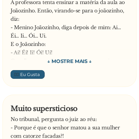
A professora tenta ensinar a matéria da aula ao
Joãozinho. Então, virando-se para o joãozinho,
diz:
- Menino Joãozinho, diga depois de mim: Ai…
Éi… Ii… Ói… Ui.
E o Joãozinho:
- Ai! Éi! Ii! Ói! Uí!
Orgulhosa a professora, mas mesmo assim
decide ainda corrigir o menino:
👍🏼
- Joãozinho, não é UÍ, é UI. Então disse tudo
bem e não é capaz de dizer UI? Diga lá, Ui!
Outra tentativa do Joãozinho:
- Uí!
Muito supersticioso
Ainda não satisfeita a professora:
No tribunal, pergunta o juiz ao réu:
- Não, não é nada disso! Então o que é que o
- Porque é que o senhor matou a sua mulher
menino diz quando se queima, por exemplo?
com catorze facadas?!
E o Joãozinho: