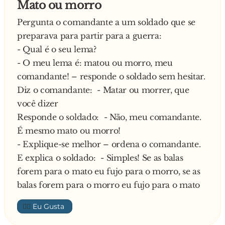
Mato ou morro
- Mulher! Pelo amor de Deus! Nem imaginas o
por um cordão policial e o capitão aproximou-
Pergunta o comandante a um soldado que se
que aconteceu: cheguei, cheio de saudades,
se do veíc**... para controlar a situação.
preparava para partir para a guerra:
corri para o quarto, estava escuro e, a pensar
- Senhor, posso ver a sua carta de condução? –
- Qual é o seu lema?
que eras tu, fiz amor três vezes com a tua mãe.
diz o superior.
- O meu lema é: matou ou morro, meu
A mulher indignada foi a correr falar com a
- Claro, aqui está ela. (A carta é válida).
comandante! – responde o soldado sem hesitar.
mãe:
Pergunta o superior:
Diz o comandante: - Matar ou morrer, que
- Mãe! É verdade o que o Carlos fez três vezes
- A quem pertence este veíc**...?
você dizer
amor contigo, pensando que era eu
Responde o homem:
Responde o soldado: - Não, meu comandante.
- Sim. – respondeu a mãe.
- É meu, seu guarda. Aqui tem o registo de
É mesmo mato ou morro!
E diz a mulher:
propriedade. (O carro é, de facto, do condutor).
- Explique-se melhor – ordena o comandante.
- E não disseste nada?
Continua o superior:
E explica o soldado: - Simples! Se as balas
Explica a mãe:
- Fazia-me o favor de abrir o seu porta-luvas
forem para o mato eu fujo para o morro, se as
- Então não sabes que eu não falo com ele há 5
lentamente para eu verificar se lá se encontra
balas forem para o morro eu fujo para o mato
anos?! Não era agora que eu ia falar
uma arma dentro?
- Sim senhor. (O porta-luvas está vazio)
👍🏼
- Podia abrir o porta-bagagem do seu veíc**...,