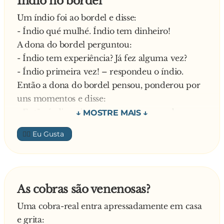
Indio no bordel
Um índio foi ao bordel e disse:
- Índio qué mulhé. Índio tem dinheiro!
A dona do bordel perguntou:
- Índio tem experiência? Já fez alguma vez?
- Índio primeira vez! – respondeu o índio.
Então a dona do bordel pensou, ponderou por
uns momentos e disse:
- Então índio vai no mato, procura um buraco
numa árvore, aprende como se faz e depois
👍🏼
volta aqui.
Uma semana depois, o índio volta ao bordel:
- Índio qué mulhé. Índio tem dinheiro. Índio já
aprendeu.
As cobras são venenosas?
A dona do bordel, então, mandou o índio subir
Uma cobra-real entra apressadamente em casa
para um quarto no qual já havia uma mulher,
e grita:
esperando por ele.