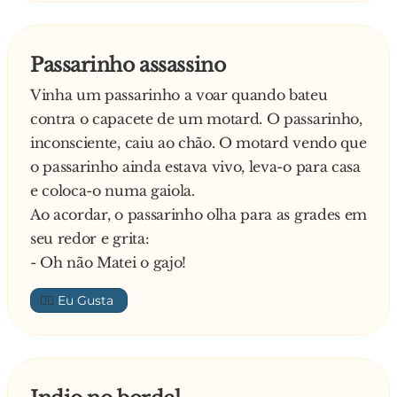
por favor?
- Sim senhor. (Não tem corpo nenhum)
Por fim diz o superior:
Passarinho assassino
- Não compreendo. O agente que o mandou
Vinha um passarinho a voar quando bateu
parar disse que você afirmou não ter carta de
contra o capacete de um motard. O passarinho,
condução, ter roubado o carro, ter uma arma
inconsciente, caiu ao chão. O motard vendo que
no porta-luvas e um corpo no porta-bagagens.
o passarinho ainda estava vivo, leva-o para casa
E responde muito rapidamente o homem:
e coloca-o numa gaiola.
- Ah, claro. E aposto que o mentiroso também
Ao acordar, o passarinho olha para as grades em
lhe disse que eu ia em excesso de velocidade,
seu redor e grita:
certo?
- Oh não Matei o gajo!
👍🏼