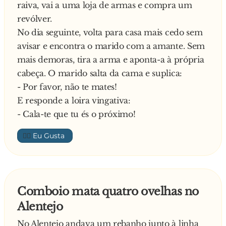
raiva, vai a uma loja de armas e compra um
para a Sociedade Protetora dos Animais –
revólver.
Secção de Caninos…
No dia seguinte, volta para casa mais cedo sem
avisar e encontra o marido com a amante. Sem
mais demoras, tira a arma e aponta-a à própria
cabeça. O marido salta da cama e suplica:
- Por favor, não te mates!
E responde a loira vingativa:
- Cala-te que tu és o próximo!
👍🏼
Comboio mata quatro ovelhas no
Alentejo
No Alentejo andava um rebanho junto à linha