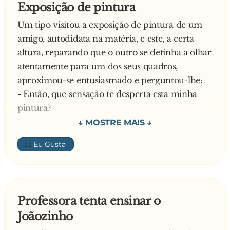
Exposição de pintura
Um tipo visitou a exposição de pintura de um
amigo, autodidata na matéria, e este, a certa
altura, reparando que o outro se detinha a olhar
atentamente para um dos seus quadros,
aproximou-se entusiasmado e perguntou-lhe:
- Então, que sensação te desperta esta minha
pintura?
Diz o amigo:
- Faz-me crescer água na boca
👍🏼
Admirado, pergunta o pintor:
- Um pôr do sol faz-te crescer água na boca?!
Responde o amigo:
- Olha, julgava que era um ovo estrelado!
Professora tenta ensinar o
—
Joãozinho