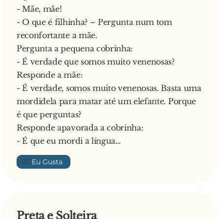
- Mãe, mãe!
O Índio subiu, entrou no tal quarto e mandou a
- O que é filhinha? – Pergunta num tom
menina tirar a roupa e ficar de quatro. Depois,
reconfortante a mãe.
pegou um pedaço de p**... e começou a bater
Pergunta a pequena cobrinha:
no rabo da profissional. Aos gritos a dita cuja
- É verdade que somos muito venenosas?
pergunta:
Responde a mãe:
- Índio está maluco? O que você estás a fazer?
- É verdade, somos muito venenosas. Basta uma
E responde o índio:
mordidela para matar até um elefante. Porque
- Índio está a ver primeiro se tem abelha no
é que perguntas?
buraco!
Responde apavorada a cobrinha:
- É que eu mordi a língua…
👍🏼
Preta e Solteira