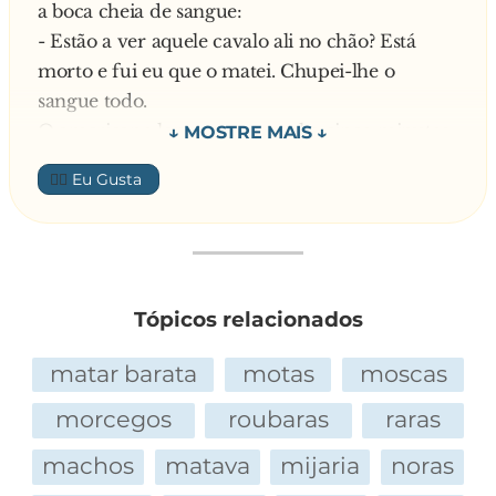
a boca cheia de sangue:
- Estão a ver aquele cavalo ali no chão? Está
morto e fui eu que o matei. Chupei-lhe o
sangue todo.
O americano levanta voo e volta cinco minutos
depois com a boca ainda mais ensaguentada:
👍🏼
- Estão a ver aquelas duas vacas? Fui eu que as
matei. Chupei-lhes aquele sangue todo!
O português levanta voo e aparece dez minutos
depois com a boca ainda mais ensanguentada:
- Estão a ver aquele muro ali?
Tópicos relacionados
Respondem os outros dois:
- Sim…
matar barata
motas
moscas
E diz o morcego português:
morcegos
roubaras
raras
- Pois eu não vi.
machos
matava
mijaria
noras