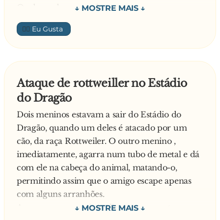
O advogado respondeu:
- Acabei de matar um pato, mas ele caiu na sua
👍🏼
terra, e agora vou buscá-lo.
O alentejano responde:
- Esta propriedade é privada, por isso não pode
entrar.
Ataque de rottweiller no Estádio
O advogado, indignado:
do Dragão
- Eu sou um dos melhores advogados de
Portugal! Se não me deixa ir buscar o pato eu
Dois meninos estavam a sair do Estádio do
processo-o e fico-lhe com tudo o que tem!
Dragão, quando um deles é atacado por um
O alentejano sorriu e disse:
cão, da raça Rottweiler. O outro menino ,
- O senhor não sabe como é que funcionam as
imediatamente, agarra num tubo de metal e dá
coisas no Alentejo. Nós aqui temos o Código
com ele na cabeça do animal, matando-o,
Napoleónico, ou seja, nós resolvemos estas
permitindo assim que o amigo escape apenas
pequenas zangas com a Regra Alentejana dos
com alguns arranhões.
Três Pontapés: primeiro eu dou-lhe três
Ao ver a cena, um jornalista, pertencente a um
pontapés; depois você dá-me três pontapés; e