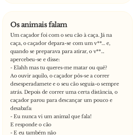
saúde. Mal ficaram juntos de novo, o leão que
fugira para a floresta perguntou ao colega:
- Como é que conseguiste ficar na cidade este
Os animais falam
tempo todo e ainda voltar com esta saúde?
Um caçador foi com o seu cão à caça. Já na
O outro leão então explicou:
caça, o caçador depara-se com um v**... e,
- Enchi-me de coragem e fui esconder-me
quando se preparava para atirar, o v**...
numa repartição pública. Cada dia comia um
apercebeu-se e disse:
funcionário e ninguém dava por falta dele.
- Elahh mas tu queres-me matar ou quê?
Curioso pergunta o primeiro leão:
Ao ouvir aquilo, o caçador pôs-se a correr
- E porque voltaste então para cá? Tinham
desesperadamete e o seu cão seguia-o sempre
acabado os funcionários?
atrás. Depois de correr uma certa distância, o
Explica o segundo leão:
caçador parou para descançar um pouco e
-Nada disso. Funcionários públicos é coisa que
desabafa:
nunca mais acaba. É que eu cometi um erro
- Eu nunca vi um animal que fala!
gravíssimo. Tinha comido o director geral, um
E responde o cão
director de serviços, um chefe de divisão, um
- E eu também não
chefe de repartição, um chefe de secção,