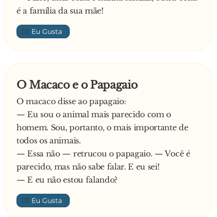
é a família da sua mãe!
O elefante, como quem não quer a coisa, pega
no leão com a tromba, espeta-o contra uma
👍🏼
árvore, atira-o ao chão e sacode-o contra outra
árvore. O leão fica completamente atarantado e
com dois brutos galos na cabeça. Diz o leão:
- Bolas… Só porque não sabes, escusas de ficar
O Macaco e o Papagaio
assim.
O macaco disse ao papagaio:
— Eu sou o animal mais parecido com o
homem. Sou, portanto, o mais importante de
todos os animais.
— Essa não — retrucou o papagaio. — Você é
parecido, mas não sabe falar. E eu sei!
— E eu não estou falando?
👍🏼