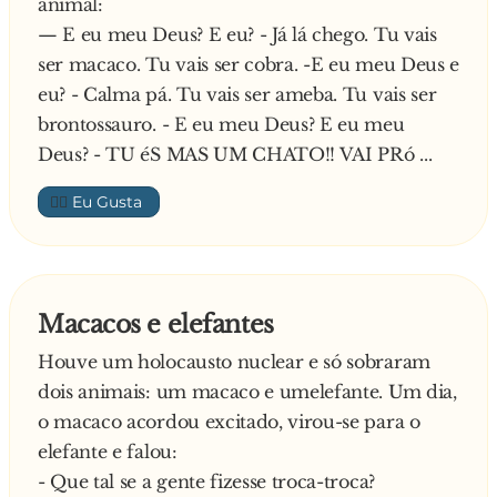
Passei por duros caminhos
animal:
Passeando com uma ticaca.
— E eu meu Deus? E eu? - Já lá chego. Tu vais
Quisera minha gente eu ter
ser macaco. Tu vais ser cobra. -E eu meu Deus e
Como genro um tatu
eu? - Calma pá. Tu vais ser ameba. Tu vais ser
Do que todo dia ver
brontossauro. - E eu meu Deus? E eu meu
Um fresco e c**... como tu."
Deus? - TU éS MAS UM CHATO!! VAI PRó ...
👍🏼
Macacos e elefantes
Houve um holocausto nuclear e só sobraram
dois animais: um macaco e umelefante. Um dia,
o macaco acordou excitado, virou-se para o
elefante e falou:
- Que tal se a gente fizesse troca-troca?