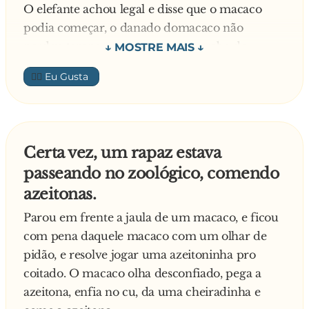
O elefante achou legal e disse que o macaco
podia começar, o danado domacaco não
perdeu tempo e meteu a vara no rabo do
elefante.
👍🏼
- E aí, elefante? - pergunta, depois de algumas
bombadas.
- Tô sentindo nada... bota mais macaco!!
O macaco então enfia uma perna e pergunta de
Certa vez, um rapaz estava
novo:
passeando no zoológico, comendo
- E aí, elefante??
azeitonas.
- Tô sentindo nada... bota mais macaco!!
O macaquinho se enfia com as duas pernas e o
Parou em frente a jaula de um macaco, e ficou
elefante fala:
com pena daquele macaco com um olhar de
- Macaco, bota as bolas macaco... as bolas
pidão, e resolve jogar uma azeitoninha pro
macaco!!
coitado. O macaco olha desconfiado, pega a
- Filho d'uma p**...!! - pensa o macaco, já
azeitona, enfia no cu, da uma cheiradinha e
gozando...