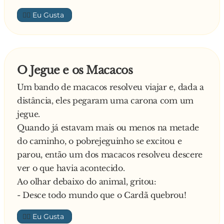
acomoda-o de outra maneira. Mas o
👍🏼
malandreco volta-se e implica novamente com
a carapinha do preto.
- Minha Shenhôra vé si tu pega o macaco di
outra maneira, tá bém? – Resmunga
O Jegue e os Macacos
novamente o preto.
Um bando de macacos resolveu viajar e, dada a
Desta vez, a mulher não lhe liga nenhuma e o
distância, eles pegaram uma carona com um
preto dirige-se ao motorista:
jegue.
- Senhô, faixavô! É proibido os macaco viajar
Quando já estavam mais ou menos na metade
nos autocarro, num é?
do caminho, o pobrejeguinho se excitou e
E o motorista responde:
parou, então um dos macacos resolveu descere
- Sim é proibido! Mas já que estás cá dentro
ver o que havia acontecido.
senta-te no banco do fundo.
Ao olhar debaixo do animal, gritou:
- Desce todo mundo que o Cardã quebrou!
👍🏼