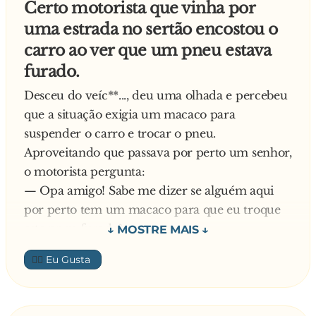
Certo motorista que vinha por
uma estrada no sertão encostou o
carro ao ver que um pneu estava
furado.
Desceu do veíc**..., deu uma olhada e percebeu
que a situação exigia um macaco para
suspender o carro e trocar o pneu.
Aproveitando que passava por perto um senhor,
o motorista pergunta:
— Opa amigo! Sabe me dizer se alguém aqui
por perto tem um macaco para que eu troque
este pneu furado?
— Olha, se o senhor quiser pode tentar pedir ao
👍🏼
dono daquela casa - dizia apontando - mas vou
logo te avisando que ele não empresta, pois é
muito egoísta.