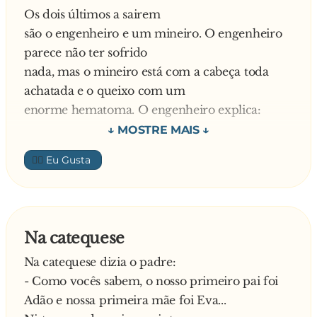
Os dois últimos a sairem
Vendo a atitude do macaco, o cachorrinho fica
são o engenheiro e um mineiro. O engenheiro
desesperado e antes de pensar em fugir vê o
parece não ter sofrido
macaco traidor se aproximando com a pantera,
nada, mas o mineiro está com a cabeça toda
ainda mais faminta e furiosa. Novamente ele
achatada e o queixo com um
precisava pensar rápido e ao invés de sair
enorme hematoma. O engenheiro explica:
correndo, resolveu ficar de costas para o perigo,
como se nada estivesse acontecendo. No
- Sou eternamente grato a este homem que
momento em que a pantera estava pronta para
👍🏼
conseguiu impedir que a
atacá-lo ele esbravejou:
galeria onde estávamos desabasse totalmente
— m**... macaco, preguiçoso! Faz meia hora
segurando a viga do teto
que mandei ele trazer outra pantera para eu
com a cabeça!
comer e até agora ele não voltou!
Na catequese
Na catequese dizia o padre:
O médico pergunta então:
- Como vocês sabem, o nosso primeiro pai foi
Adão e nossa primeira mãe foi Eva...
- Isso explica por que a cabeça está achatada,