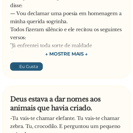
disse:
— Vou declamar uma poesia em homenagem a
minha querida sogrinha.
Todos fizeram silêncio e ele recitou os seguintes
versos:
"Já enfrentei toda sorte de maldade
Comi carne de sapo e de cobra
Mas juro com toda sinceridade
👍🏼
Foi melhor do que tê-la como sogra!"
O silêncio foi geral risinhos de noras e outros
genros. A sogra franziu a testa e disse:
— Muito obrigado tenho também uns versinhos
Deus estava a dar nomes aos
como réplica!
animais que havia criado.
E começou a declamar:
"Já montei em porco espinho,
-Tu vais-te chamar elefante. Tu vais-te chamar
Já beijei a macaca
zebra. Tu, crocodilo. E perguntou um pequeno