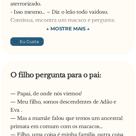
aterrorizado.
- Isso mesmo… – Diz o leão todo vaidoso.
Continua, encontra um macaco e pergunta:
- Quem é o rei da selva, quem é?
- Tu, leão! És tu! – responde de imediato o
👍🏼
macaco cheinho de medo.
- Boa resposta… – diz o leão todo contente.
Encontra uma hiena e pergunta:
- Quem é que é o rei da selva?
O filho pergunta para o pai:
- Claro que és tu leão! És tu! – responde a hiena
igualmente com medo como os animais
— Papai, de onde nós viemos?
anteriores
— Meu filho, somos descendentes de Adão e
- Muito bem! – responde o leão orgulhoso do
Eva .
seu poder
— Mas a mamãe falou que temos um ancestral
Continua a sua caminhada e encontra um
primata em comum com os macacos...
elefante e pergunta:
— Filho, uma coisa é minha família, outra coisa
- Quem é o rei da selva, quem é?