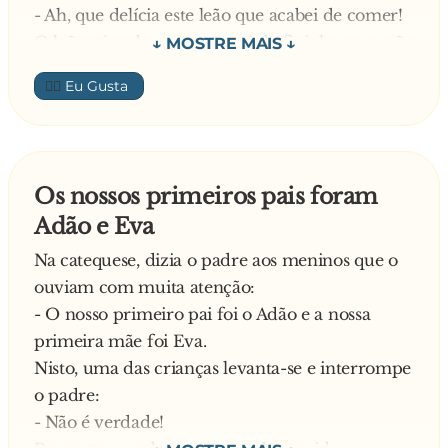
- Ah, que delícia este leão que acabei de comer!
O leão pára de repente e sai de fininho para não
ser alvo da fúria do pequeno cachorrinho. Claro
👍🏼
que o cão ficou feliz da vida por ter conseguido
enganar o leão. Contudo, ele não contava com
um macaco que, do topo da árvore, tinha
presenciado a cena e foi rapidamente contar
Os nossos primeiros pais foram
tudo ao leão, seu amigo de infância.
Adão e Eva
Ao ver a atitude do macaco, o cachorrinho fica
desesperado e, antes de pensar em fugir, vê o
Na catequese, dizia o padre aos meninos que o
macaco traidor a aproximar-se com o leão,
ouviam com muita atenção:
ainda mais faminto e furioso…
- O nosso primeiro pai foi o Adão e a nossa
Novamente ele precisava pensar rápido e, ao
primeira mãe foi Eva.
invés de sair a correr, resolve ficar de costas
Nisto, uma das crianças levanta-se e interrompe
para o perigo, como se nada estivesse a
o padre:
acontecer. No momento em que o leão estava
- Não é verdade!
pronto para atacá-lo, ele exclama: