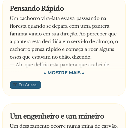
— Ah é? Assim mesmo eu vou lá.
Pensando Rápido
Então foi até lá e bateu na porta de maneira
Um cachorro vira-lata estava passeando na
meio bruta. Tão logo a porta abriu, o motorista
floresta quando se depara com uma pantera
disse logo ao homem que surgiu:
faminta vindo em sua direção. Ao perceber que
— Olhe, pois o senhor pode enfiar seu macaco
a pantera está decidida em servi-lo de almoço, o
na bunda, seu f**...!
cachorro pensa rápido e começa a roer alguns
ossos que estavam no chão, dizendo:
— Ah, que delícia esta pantera que acabei de
comer!
A pantera para bruscamente e sai de fininho
👍🏼
para não ser alvo da fúria do pequeno vira-lata
assassino e o cachorro fica feliz da vida. Porém,
ele não contava com um macaco que, do topo
da árvore, tinha presenciado a cena e foi
Um engenheiro e um mineiro
correndo contar tudo para a pantera, sua amiga
Um desabamento ocorre numa mina de carvão.
de infância.