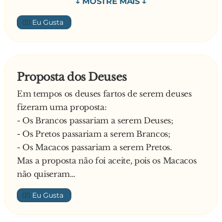
Pergunta o padre um tanto aborrecido:
- Sacana do macaco preguiçoso! Vai para meia
- Como não e verdade?
👍🏼
hora que o mandei trazer outro leão para eu
E o rapazinho continua:
comer e até agora ainda não voltou
- O meu pai diz que nós descendemos do
macaco!
Meio ofendido, responde o padre:
Proposta dos Deuses
- Olha, meu filho, de onde a tua família vem
Em tempos os deuses fartos de serem deuses
não me interessa…
fizeram uma proposta:
- Os Brancos passariam a serem Deuses;
- Os Pretos passariam a serem Brancos;
- Os Macacos passariam a serem Pretos.
Mas a proposta não foi aceite, pois os Macacos
não quiseram…
👍🏼