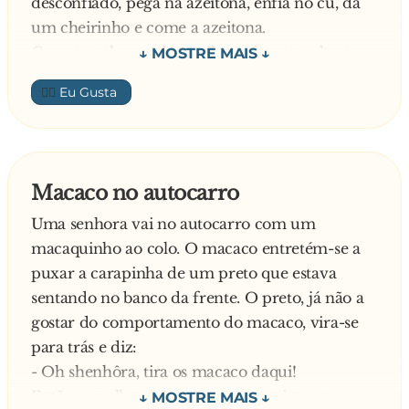
desconfiado, pega na azeitona, enfia no cu, dá
um cheirinho e come a azeitona.
O rapaz achou tudo aquilo muito estranho e
resolve perguntar ao tratador dos macacos a
👍🏼
razão daquele comportamento, diz ele:
- Senhor, eu atirei uma azeitona praquele
macaco ali, ele pegou, enfiou no cú, cheirou e
só depois é que a comeu, porquê?
Macaco no autocarro
Explica o tratador:
Uma senhora vai no autocarro com um
- Ah esse aí?! É que num desses dias, eu dei-lhe
macaquinho ao colo. O macaco entretém-se a
um abacate e o coitado comeu tudo e ficou com
puxar a carapinha de um preto que estava
o caroço entalado. Agora ele experimenta tudo
sentando no banco da frente. O preto, já não a
antes para ver se passa…
gostar do comportamento do macaco, vira-se
para trás e diz:
- Oh shenhôra, tira os macaco daqui!
Então a mulher pega no macaco, vira-o e