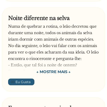
Noite diferente na selva
Numa de quebrar a rotina, o leão decretou que
durante uma noite, todos os animais da selva
iriam dormir com animais de outras espécies.
No dia seguinte, o leão vai falar com os animais
para ver o que eles acharam da sua ideia. O leão
encontra o rinoceronte e pergunta-lhe:
- Então, que tal foi a noite de ontem?
Responde o rinoceronte todo contente:
- Epah, que espectác**...… Fiquei com a hiena,
👍🏼
ui, aquele pelinho… Grande ideia que tu tiveste!
Mais adiante encontra o coelho e pergunta:
- Então, coelhinho? Que tal a noite de ontem?
Responde o coelho também todo maluco: