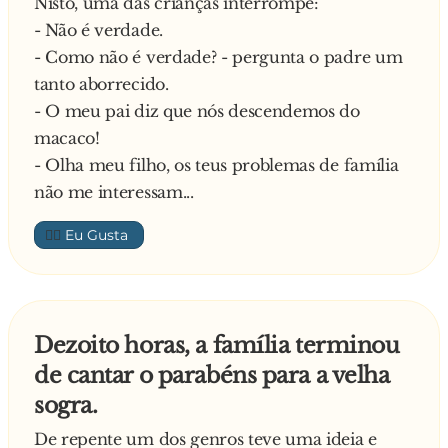
Nisto, uma das crianças interrompe:
mas ao que corresponde
- Não é verdade.
este hematoma debaixo do queixo?
- Como não é verdade? - pergunta o padre um
tanto aborrecido.
O engenheiro responde:
- O meu pai diz que nós descendemos do
macaco!
- Ah! Aí foi onde eu coloquei o macaco
- Olha meu filho, os teus problemas de família
hidráulico!
não me interessam...
👍🏼
Dezoito horas, a família terminou
de cantar o parabéns para a velha
sogra.
De repente um dos genros teve uma ideia e