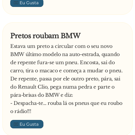
👍🏼
- Pressurização verificada !
me! Apalpa-me as mamas! Ai, beija-me, beija-
De volta da central:
me! Apalpa-me as mamas!”
- Macaco Nº 3, alinhar a rota da nave espacial.
Alguns segundos e:
Pretos roubam BMW
- Rota alinhada !
Estava um preto a circular com o seu novo
E por fim, a NASA diz:
BMW último modelo na auto-estrada, quando
- Astronauta brasileiro
de repente fura-se um pneu. Encosta, sai do
E responde o brasileiro:
carro, tira o macaco e começa a mudar o pneu.
- Já sei, já sei. Põe comida para os macacos e não
De repente, passa por ele outro preto, pára, sai
mexe em nada…
do Renault Clio, pega numa pedra e parte o
pára-brisas do BMW e diz:
- Despacha-te… rouba lá os pneus que eu roubo
o rádio!!!
👍🏼