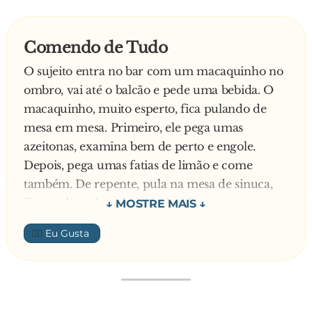
grossa. Amarra bem as patas traseiras que
O macaquinho jogou uma corda, e o leão
elefante fala:
depois eu amarro as dianteiras.
amarrou suas pernas.
Comendo de Tudo
- Está pronto.
Jogou outra, e o leão amarrou os braços e disse:
- Macaco, bota as bolas macaco... as bolas
- Estão bem amarradas?
O sujeito entra no bar com um macaquinho no
-Pode descer que agora eu não ofereço nenhum
macaco!!
- Veja só, nem consigo mexê-las. Pode descer e
ombro, vai até o balcão e pede uma bebida. O
perigo.
amarrar as dianteiras.
macaquinho, muito esperto, fica pulando de
O macaquinho desceu e o leão lhe perguntou:
- Filho d'uma p**...!! - pensa o macaco, já
- Já estou descendo. Pronto já amarrei as
mesa em mesa. Primeiro, ele pega umas
-Ainda com medo? Por que você está tremendo
gozando...
dianteiras. Veja se consegue mexê-las...
azeitonas, examina bem de perto e engole.
tanto?
- Nem um pouco.
Depois, pega umas fatias de limão e come
-Emoção... é a primeira vez que eu vou comer
- Agora é sua vez elefante! - O macaco já vai se
- Legal, agora deixa eu jogar fora este resto de
também. De repente, pula na mesa de sinuca,
um cu de leão.
pondo de quatro epensando em descontar a
corda.
fica analisando as bolas coloridas e, pra surpresa
s**... do elefante...
- Ué. E você? E por que está tremendo tanto?
de todos, engole também! O dono do bar se
👍🏼
Medo do vento?
assusta:
O elefante mete só a ponta e o macaco diz:
- Que medo que nada. Que vento que nada.
— Você viu o que o seu macaco fez? Ele engoliu
Estou tremendo de nervoso. É a primeira vez
a bola de sinuca inteira!
- Uffsss!!! Tô... Tô sentindo... nada... mete mais
que vou comer uma onça...
O dono do macaquinho não se assustou.
elefante!!!