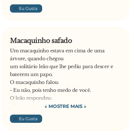
gosta de bichos.
- Mas eu ainda não coloquei tudo!
podia começar, o danado do macaco não
👍🏼
- To sabendo. Também tenho medo dela. Mas e
- Não... São as bolas dos meus olhos que estão
perdeu tempo e meteu a vara no rabo do
daí?
caindo!
elefante.
- Bem, arranjei esta corda comprida e estou
procurando uma árvore bem forte para me
- E aí, elefante? - pergunta, depois de algumas
Macaquinho safado
amarrar. Acho que uma daquelas duas ali serve.
bombadas.
Se eu fosse você ia pra caverna.
Um macaquinho estava em cima de uma
- Nem pensar. A bruxa esta afim de me
árvore, quando chegou
- Tô sentindo nada... bota mais macaco!!
transformar em sapo. Hmmm. Me arranja um
um solitário leão que lhe pediu para descer e
pedaço da corda, em nome de nossa velha
baterem um papo.
O macaco então enfia uma perna e pergunta de
inimizade? Prometo que nunca mais lhe
O macaquinho falou:
novo:
persigo.
- Eu não, pois tenho medo de você.
- Hmmmm. Ta legal. Mas promessa é dívida, ta?
O leão respondeu:
- E aí, elefante??
Toma lá este pedaço bem grande.
- Fique sossegado. Como prova de que eu só
- Valeu. Mas e agora, como faço para me
quero um bom papo,
- Tô sentindo nada... bota mais macaco!!
👍🏼
amarrar? Não quer me ajudar?
eu vou me amarrar e não haverá perigo. Jogue
- Primeiro você abraça aquela árvore ali, a mais
uma corda.
O macaquinho se enfia com as duas pernas e o