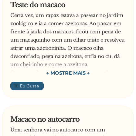
Teste do macaco
Certa vez, um rapaz estava a passear no jardim
zoológico e ia a comer azeitonas. Ao passar em
frente à jaula dos macacos, ficou com pena de
um macaquinho com um olhar triste e resolveu
atirar uma azeitoninha. O macaco olha
desconfiado, pega na azeitona, enfia no cu, dá
um cheirinho e come a azeitona.
O rapaz achou tudo aquilo muito estranho e
resolve perguntar ao tratador dos macacos a
👍🏼
razão daquele comportamento, diz ele:
- Senhor, eu atirei uma azeitona praquele
macaco ali, ele pegou, enfiou no cú, cheirou e
só depois é que a comeu, porquê?
Macaco no autocarro
Explica o tratador:
Uma senhora vai no autocarro com um
- Ah esse aí?! É que num desses dias, eu dei-lhe