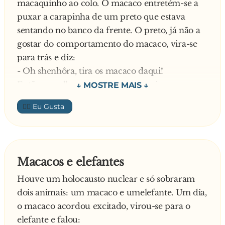
macaquinho ao colo. O macaco entretém-se a
um abacate e o coitado comeu tudo e ficou com
puxar a carapinha de um preto que estava
o caroço entalado. Agora ele experimenta tudo
sentando no banco da frente. O preto, já não a
antes para ver se passa…
gostar do comportamento do macaco, vira-se
para trás e diz:
- Oh shenhôra, tira os macaco daqui!
Então a mulher pega no macaco, vira-o e
acomoda-o de outra maneira. Mas o
👍🏼
malandreco volta-se e implica novamente com
a carapinha do preto.
- Minha Shenhôra vé si tu pega o macaco di
outra maneira, tá bém? – Resmunga
Macacos e elefantes
novamente o preto.
Houve um holocausto nuclear e só sobraram
Desta vez, a mulher não lhe liga nenhuma e o
dois animais: um macaco e umelefante. Um dia,
preto dirige-se ao motorista:
o macaco acordou excitado, virou-se para o
- Senhô, faixavô! É proibido os macaco viajar
elefante e falou:
nos autocarro, num é?