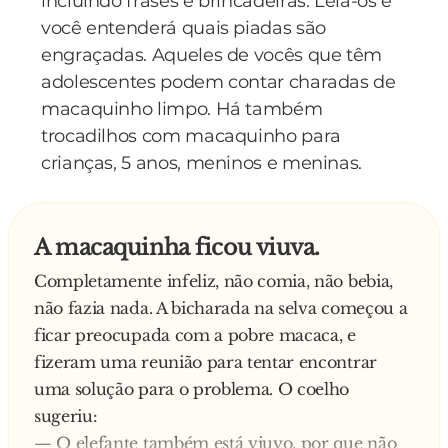
incluindo frases e brincadeiras. Leia-os e
— Ah, não liga, não. Desde que ele engoliu
caindo!
você entenderá quais piadas são
aquela bola de sinuca, ele mede tudo antes de
engraçadas. Aqueles de vocês que têm
comer!
adolescentes podem contar charadas de
macaquinho limpo. Há também
trocadilhos com macaquinho para
crianças, 5 anos, meninos e meninas.
A macaquinha ficou viuva.
Completamente infeliz, não comia, não bebia,
não fazia nada. A bicharada na selva começou a
ficar preocupada com a pobre macaca, e
fizeram uma reunião para tentar encontrar
uma solução para o problema. O coelho
sugeriu:
— O elefante também está viuvo. por que não