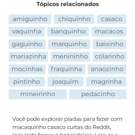
— Ah, não liga, não. Ele come tudo que vê. Não
Tópicos relacionados
se preocupe que eu pago.
O suor pingava de tanta dor...
Duas semanas depois, lá vem o mesmo homem
amiguinho
chiquinho
casaco
com o mesmo macaquinho no ombro. E mais
- E agora?? - pergunta o elefante, botando a
vaquinha
banquinho
macacos
uma vez, o macaquinho, muito esperto, sai
cabeça inteira.
pulando de mesa em mesa, mexendo em tudo
gaguinho
marquinho
baixinho
que encontra. De repente, ele vê algumas
- Aahhhh!!! Tô sen... tindo naddaaaaa... mais!!!
mariazinha
menininho
colarinho
cerejas, pensa um pouco, pega uma delas, enfia
maiss!!! - o pobre macaco quase berra isso, de
no rabo, pega de volta e come! O dono do bar
tanta dor...
mocinhas
fraquinha
anaozinho
não se conforma:
O elefante, dá uma estocada e entra quase a
pintinho
joaquim
magrinha
— Mas o que é isso? Você viu o que o seu
metade.
macaco fez agora?
mineirinho
pedacinho
— Não. O que foi? — pergunta o dono do
- As bolas, as bolas!! - começa a berrar o macaco.
macaquinho.
— Ele enfiou uma cereja no rabo, tirou e depois
- Mas eu ainda não coloquei tudo!
Você pode explorar piadas para fazer com
comeu!
macaquinho casaco curtas do Reddit,
O homem explicou:
- Não... São as bolas dos meus olhos que estão