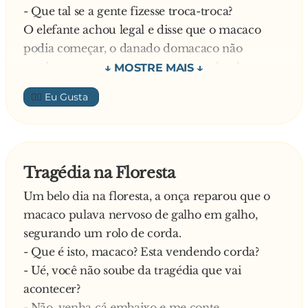
- Que tal se a gente fizesse troca-troca?
E o motorista responde:
O elefante achou legal e disse que o macaco
- Sim é proibido! Mas já que estás cá dentro
podia começar, o danado domacaco não
senta-te no banco do fundo.
perdeu tempo e meteu a vara no rabo do
elefante.
👍🏼
- E aí, elefante? - pergunta, depois de algumas
bombadas.
- Tô sentindo nada... bota mais macaco!!
O macaco então enfia uma perna e pergunta de
Tragédia na Floresta
novo:
Um belo dia na floresta, a onça reparou que o
- E aí, elefante??
macaco pulava nervoso de galho em galho,
- Tô sentindo nada... bota mais macaco!!
segurando um rolo de corda.
O macaquinho se enfia com as duas pernas e o
- Que é isto, macaco? Esta vendendo corda?
elefante fala:
- Ué, você não soube da tragédia que vai
- Macaco, bota as bolas macaco... as bolas
acontecer?
macaco!!
- Não, venha cá embaixo e me conte.