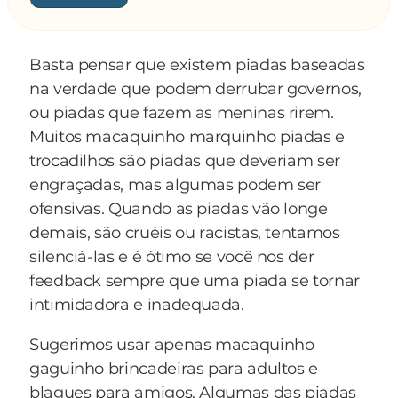
- O que aconteceu? - perguntou um dos amigos.
bicharada toda atras só fazendo aquele
- Um cara como você, feliz, brincalhão, alegre,
BUXIXO. Chegaram no hotel e os noivos
sempre pra cima, agora parece acabado...
subiram para o quarto, enquanto lá embaixo,
Basta pensar que existem piadas baseadas
- E eu estou mesmo acabado... A vida de casado
com a respiração presa, a bicharada aguardava
na verdade que podem derrubar governos,
não é fácil... antes eu estava sempre pra cima,
o resultado: Agüenta ou não agüenta. Passados
ou piadas que fazem as meninas rirem.
mas agora estou pra cima, pra baixo, pra cima,
15 minutos, o elefante sai do hotel em prantos,
Muitos macaquinho marquinho piadas e
pra baixo, pra cima, pra baixo...
chorando horrores, e o bichos logo foram ver o
trocadilhos são piadas que deveriam ser
- Como assim "pra cima, pra baixo, pra cima,
que aconteceu, e viram o elefante gritando:
engraçadas, mas algumas podem ser
pra baixo"? - interrompeu um dos
— Deu tudo certo! Mas eu gozei e ela estourou!
ofensivas. Quando as piadas vão longe
macaquinhos.
demais, são cruéis ou racistas, tentamos
- Pra cima pra beijar, pra baixo pra meter, pra
silenciá-las e é ótimo se você nos der
cima pra beijar, pra baixo pra meter...
feedback sempre que uma piada se tornar
intimidadora e inadequada.
Sugerimos usar apenas macaquinho
gaguinho brincadeiras para adultos e
blagues para amigos. Algumas das piadas