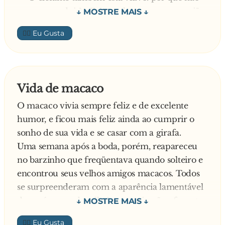
casamos os dois? - Foi aquele sururu na reunião
com alguns contestando, dizendo que o p**... do
👍🏼
elefante era muito grande e que a macaquinha
não ia agüentar, e outros apostando que era
uma questão de costume. Depois de muita
discussão chegaram ao acordo de que iriam
Vida de macaco
fazer a proposta ao elefante e a macaca, e que
O macaco vivia sempre feliz e de excelente
se os dois topassem, tudo bem, era problema
humor, e ficou mais feliz ainda ao cumprir o
deles. Mas mesmo o agüenta ou não agüenta
sonho de sua vida e se casar com a girafa.
era uma dúvida. Conversaram então com os
Uma semana após a boda, porém, reapareceu
dois viúvos que surpreendentemente toparam o
no barzinho que freqüentava quando solteiro e
casamento: Vai agüentar.... Não vai agüentar...
encontrou seus velhos amigos macacos. Todos
dividiam-se as opiniões. Chegado o dia da
se surpreenderam com a aparência lamentável
cerimonia, após o casamento religioso o elefante
do recém-casado: olheiras, respiração ofegante,
e a macaca (coitada) dirigiram-se para o hotel
ar cansado e triste.
para tão esperada noite de núpcias, e a
👍🏼