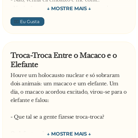
- Filho d'uma p**...!! - pensa o macaco, já
- Você não merece minha confiança e vive
gozando...
querendo me pegar. Não chego perto de você
- Agora é sua vez elefante! - O macaco já vai se
👍🏼
de jeito nenhum!
pondo de quatro epensando em descontar a
- Poxa, macaquinho, conta a novidade pra sua
s**... do elefante...
amiguinha, vai.
O elefante mete só a ponta e o macaco diz:
- Vou contar daqui mesmo. Mas só por uma
- Uffsss!!! Tô... Tô sentindo... nada... mete mais
Troca-Troca Entre o Macaco e o
questão de humanidade, pois onça também é
elefante!!!
Elefante
gente.
O suor pingava de tanta dor...
- To ouvindo...
- E agora?? - pergunta o elefante, botando a
Houve um holocausto nuclear e só sobraram
- Seguinte: os gnomos da floresta contaram que
cabeça inteira.
dois animais: um macaco e um elefante. Um
daqui a duas horas vai chegar um tornado por
- Aahhhh!!! Tô sen... tindo naddaaaaa... mais!!!
dia, o macaco acordou excitado, virou-se para o
aqui, com ventos muito fortes que levarão tudo
maiss!!! - o pobre macaco quase berra isso, de
elefante e falou:
que não estiver bem preso. Inclusive eles já
tanta dor...
abandonaram a casinha e foram se esconder na
O elefante, dá uma estocada e entra quase a
- Que tal se a gente fizesse troca-troca?
caverna. Só que a caverna já esta cheia e a
metade.
bruxa também foi pra lá. Cê sabe, a bruxa não
- As bolas, as bolas!! - começa a berrar o macaco.
O elefante achou legal e disse que o macaco