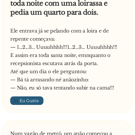
toda noite com uma loirassa e
E CRAU de novo no anão.
pedia um quarto para dois.
— Ô, baixote, como eu já te falei, se você quiser,
pode falar pra todo mundo que foi você quem
me traçou!
Ele entrava já se pelando com a loira e de
No dia seguinte, mais prevenido, o baixinho
repente começava:
chamou um amigo seu, também anão, pra
— 1...2...3... Uuuuhhhh!!!1...2...3... Uuuuhhhh!!!
acompanhá-lo. No meio do caminho avistam
E assim era toda santa noite, emnquanto o
do outro lado da rua, o negão e então ele
recepsionista escutava atrás da porta.
comenta com o amigo:
Até que um dia o ele perguntou:
— Tá vendo aquele negão ali? Sabia que eu já
— Bá tá arrasando né anãozinho:
tracei ele?
— Não, eu só tava tentando subir na cama!!!
— Eu também. Vamos correr!
👍🏼
Num vagão de metrô, um anão começou a