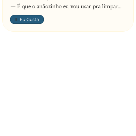
— É que o anãozinho eu vou usar pra limpar...
👍🏼