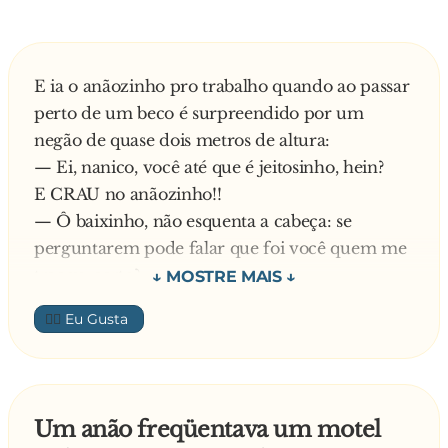
E ia o anãozinho pro trabalho quando ao passar
perto de um beco é surpreendido por um
negão de quase dois metros de altura:
— Ei, nanico, você até que é jeitosinho, hein?
E CRAU no anãozinho!!
— Ô baixinho, não esquenta a cabeça: se
perguntarem pode falar que foi você quem me
traçou, certo?
No dia seguinte o nanico foi mais esperto e
👍🏼
tomou outro caminho. E não é que ele
encontrou o mesmo "cavalheiro" do dia
anterior?
— Opa, olha só quem vem lá... já estava com
Um anão freqüentava um motel
saudades!