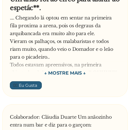
espetác**.
.... Chegando lá optou em sentar na primeira
fila proxima a arena, pois os degraus da
arquibancada era muito alto para ele.
Vieram os palhaços, os malabaristas e todos
riam muito, quando veio o Domador e o leão
para o picadeiro..
Todos estavam apreensivos, na primeira
chicotada o leão rugiu ferozmente!! OHHHH!!
todos gritaram assustados..
👍🏼
Na segunda chicotada.. o leão partiu pra dento
do domador e estraçalhou o coitado.. Foi aquele
corre corre, todos subindo para o ultimo degrau
da arquibancada.. enquanto o leão olhava para a
Colaborador: Cláudia Duarte Um anãozinho
muitidão enlouquecida.. Quandos as pessoas
entra num bar e diz para o garçom:
estavam no topo da arquibancada, perceberam