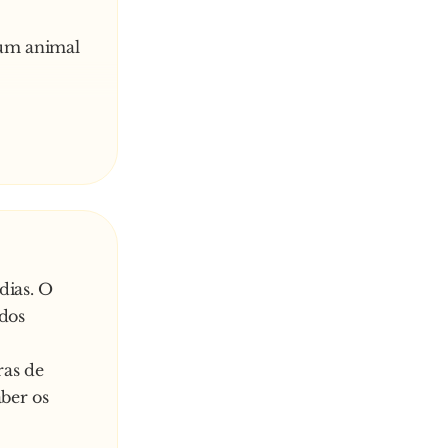
e um animal
s é para aí
dias. O
dos
ras de
aber os