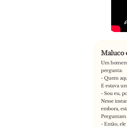
Maluco 
Um homem c
pergunta:
- Quem aqu
E estava u
- Sou eu, p
Nesse insta
embora, est
Perguntam o
- Então, ele