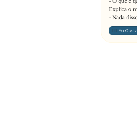
- O que é q
Explica o 
- Nada diss
👍🏼