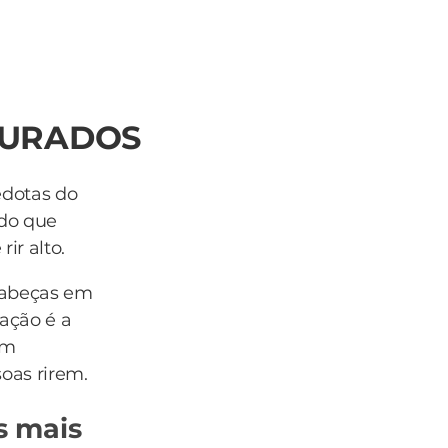
CURADOS
edotas do
ado que
ir alto.
cabeças em
ação é a
om
soas rirem.
s mais