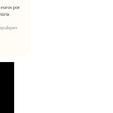
 euros por
tária
s qualquer
uns 900
ciatura,