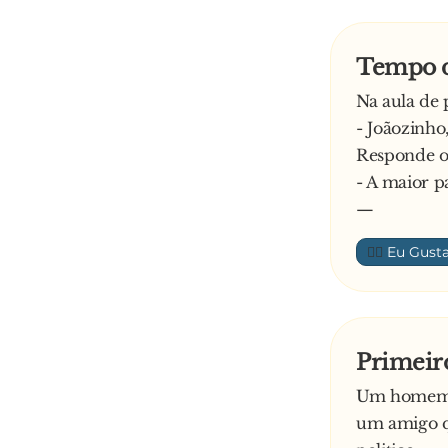
Tempo d
Na aula de 
- Joãozinho
Responde o
- A maior p
—
👍🏼
Primeir
Um homem, 
um amigo qu