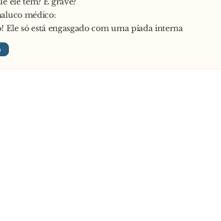
ue ele tem? É grave?
maluco médico:
o! Ele só está engasgado com uma piada interna