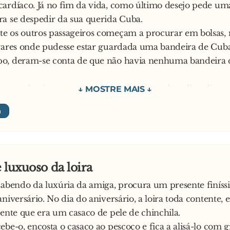
ardíaco. Já no fim da vida, como último desejo pede um
a se despedir da sua querida Cuba.
e os outros passageiros começam a procurar em bolsas,
gares onde pudesse estar guardada uma bandeira de Cuba
o, deram-se conta de que não havia nenhuma bandeira 
ovem de vinte anos, vendo o sofrimento do velho, disse 
rabo a bandeira de Cuba e, sendo a última oportunidade,
ar.
virou-se então de costas para o moribundo, baixou as calç
eu lindo rabinho com a bandeira tatuada. O velho agarr
 beijou a bandeira, emocionado, enquanto gritava:
 luxuoso da loira
a Cuba, me despido con recuerdos, mi vieja Havana, mi 
sabendo da luxúria da amiga, procura um presente finís
niversário. No dia do aniversário, a loira toda contente, 
tinuou com beijos e mais beijos na bandeira, até que, em
sente que era um casaco de pele de chinchila.
a:
ebe-o, encosta o casaco ao pescoço e fica a alisá-lo com 
a de frente, que quiero despedir-me de Fidel!