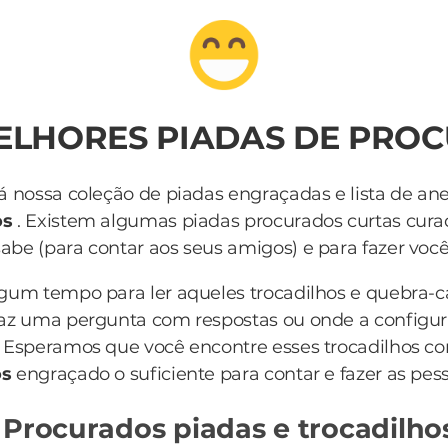
MELHORES PIADAS DE PRO
á nossa coleção de piadas engraçadas e lista de an
os
. Existem algumas piadas procurados curtas cur
be (para contar aos seus amigos) e para fazer você r
lgum tempo para ler aqueles trocadilhos e quebra-
az uma pergunta com respostas ou onde a configur
 Esperamos que você encontre esses trocadilhos c
os
engraçado o suficiente para contar e fazer as pes
 Procurados piadas e trocadilho