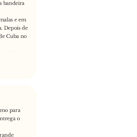
a bandeira
 malas e em
. Depois de
de Cuba no
que tinha
 ofereceu-
as e
ou a moça
Linda
simo para
entrega o
 lágrimas,
grande