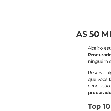
AS 50 
Abaixo est
Procurad
ninguém sa
Reserve a
que você f
conclusão.
procurad
Top 10