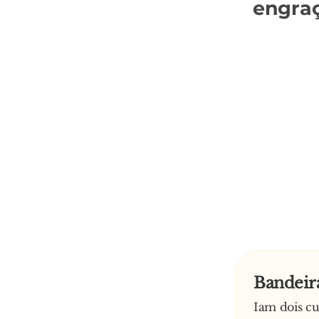
engra
Bandeir
Iam dois c