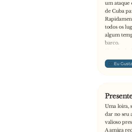
um ataque c
de Cuba par
Rapidament
todos os lu
algum temp
barco.
Uma linda j
tatuado no 
👍🏼
se para ajud
A rapariga 
mostrou o s
com força e
Presente
- Mi querid
Uma loira, 
tierra!
dar no seu a
O velho con
valioso pre
disse à moç
A amiga rec
- Ahora vir