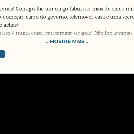
emas! Consigo-lhe um cargo fabuloso: mais de cinco mil
a começar, carro do governo, telemóvel, casa e uma secre
e achas?
 isso é muita coisa, vai estragar o rapaz! Não lhe arranja
normal? Assim, sem carro, nem casa, nem secretária e só 
 mês. Não consegues nada assim?
conseguir até consigo… Mas para isso ele tem que ter licen
outoramento e ser fluente em pelo menos três línguas…