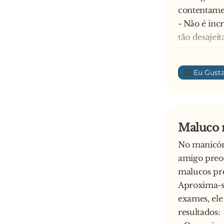
contentame
- Não é inc
tão desajei
E diz a loir
- Ouve lá, 
👍🏼
a insultar-
Maluco n
No manicómi
amigo preo
malucos pre
Aproxima-se
exames, ele
resultados: