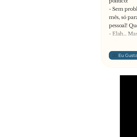
politico:
- Sem probl
mês, só par
pessoal! Qu
- Elah… Mas
coisa mais 
euritos por
👍🏼
- Olha, eu 
mestrado, d