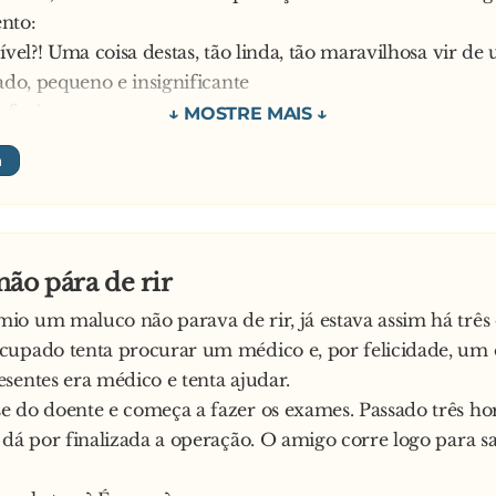
nto:
rível?! Uma coisa destas, tão linda, tão maravilhosa vir d
tado, pequeno e insignificante
a furiosa:
ó mulher, se não gostas do presente devolve-mo! Não fique
me
ão pára de rir
o um maluco não parava de rir, já estava assim há três 
cupado tenta procurar um médico e, por felicidade, um 
sentes era médico e tenta ajudar.
 do doente e começa a fazer os exames. Passado três ho
 dá por finalizada a operação. O amigo corre logo para s