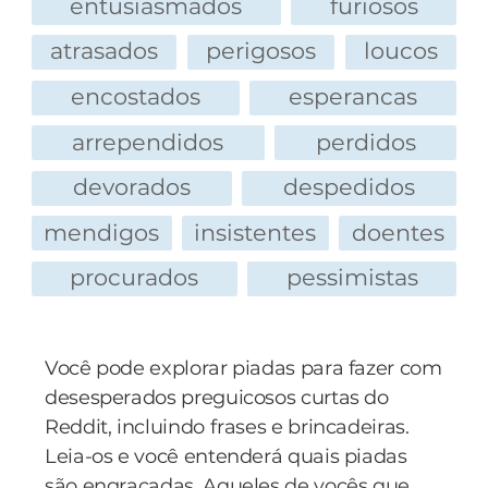
entusiasmados
furiosos
atrasados
perigosos
loucos
encostados
esperancas
arrependidos
perdidos
devorados
despedidos
mendigos
insistentes
doentes
procurados
pessimistas
Você pode explorar piadas para fazer com
desesperados preguicosos curtas do
Reddit, incluindo frases e brincadeiras.
Leia-os e você entenderá quais piadas
são engraçadas. Aqueles de vocês que