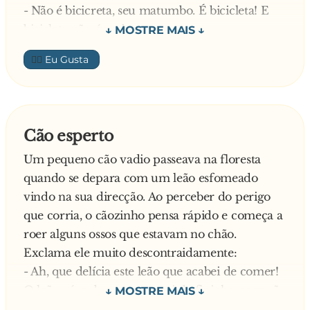
- Não é bicicreta, seu matumbo. É bicicleta! E
bicicleta não é verbo.
Depois, perguntou ao segundo aluno:
👍🏼
- Marreta, diga aí um verbo.
- Prástico. – Diz o menino.
- Não é prástico seu b**.... É plástico! E plástico
não é verbo. – Volta a corrigir a professora.
Cão esperto
A professora, desesperada, perguntou ao
Um pequeno cão vadio passeava na floresta
terceiro aluno:
quando se depara com um leão esfomeado
- Bastião, diga aí um verbo.
vindo na sua direcção. Ao perceber do perigo
Meio a medo, responde:
que corria, o cãozinho pensa rápido e começa a
- Hospedar.
roer alguns ossos que estavam no chão.
Diz a professora orgulhosa:
Exclama ele muito descontraidamente:
- Muito bem! Agora diga uma frase com o
- Ah, que delícia este leão que acabei de comer!
verbo que você escolheu.
O leão pára de repente e sai de fininho para não
- Hospedar da bicicreta são de prástico!…
ser alvo da fúria do pequeno cachorrinho. Claro