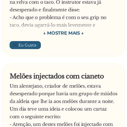
na relva com o taco. O instrutor estava já
- Amooooooooor, o prisioneiro está fora outra
desesperado e finalmente disse:
vez!
- Acho que o problema é com o seu grip no
Levanta-se o tipo como pode, com as pernas
taco, devia agarrá-lo mais levemente e
tremendo como um recém nascido, e vai para a
gentilmente. Olha, imagine que o taco é o p**...
terceira….. Ao terminar atira-se na cama,
de um homem…
exausto. Mas a rapariga volta a dizer:
👍🏼
A loira pensou nisto por um instante, pegou no
- Querido, o prisioneiro voltou a sair!
taco e deu na bola de golfe. Esta voou
Responde-lhe o esposo, desesperado:
lindamente até ao green e rolou até ao buraco.
- Não me chateies p**...! O prisioneiro não foi
O instrutor ficou petrificado e exclamou:
condenado a prisão perpétua
Melões injectados com cianeto
- Que tacada espectacular! Agora, da próxima
—–
Um alentejano, criador de melões, estava
vez, tente agarrar no taco com as mãos e não
Anedota sugerida por João Gonçalves
desesperado porque havia um grupo de miúdos
com a boca…
da aldeia que lhe ia aos melões durante a noite.
Um dia teve uma ideia e colocou um cartaz
com o seguinte escrito:
- Atenção, um destes melões foi injectado com