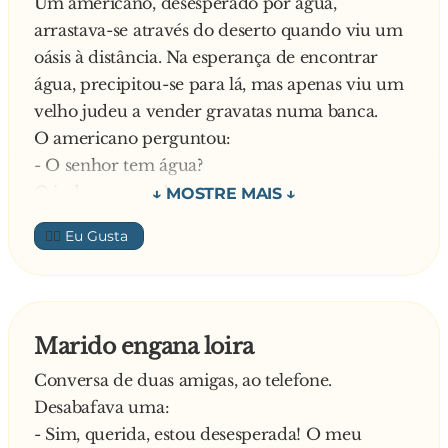
Um americano, desesperado por água,
arrastava-se através do deserto quando viu um
oásis à distância. Na esperança de encontrar
água, precipitou-se para lá, mas apenas viu um
velho judeu a vender gravatas numa banca.
O americano perguntou:
- O senhor tem água?
O judeu respondeu:
- Não, não tenho água. O senhor gostaria de
👍🏼
comprar uma gravata? Custa apenas 50 euros!
O americano gritou-lhe:
- i**...! Não preciso de uma gravata e ainda por
cima caríssima. Eu preciso de á-gu-a! Eu devia
Marido engana loira
era matar-te, mas quero é mesmo encontrar
Conversa de duas amigas, ao telefone.
água!
Desabafava uma:
- Está certo – disse o velho judeu – não importa
- Sim, querida, estou desesperada! O meu
que não queira comprar uma gravata e que o