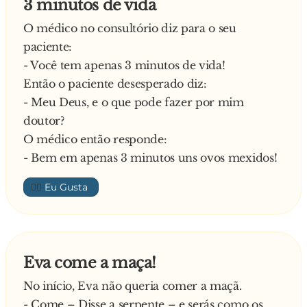
3 minutos de vida
- Infelizmente isso não tem cura. Vamos ter que
O médico no consultório diz para o seu
cortar!
paciente:
O homem fica em choque, não consegue
- Você tem apenas 3 minutos de vida!
acreditar no que ouve e, sem desistir vai
Então o paciente desesperado diz:
consultar outro médico, mas o diagnóstico é o
- Meu Deus, e o que pode fazer por mim
mesmo. Em desespero, procura urologistas,
doutor?
especialistas, catedráticos, e todos, sem exceção,
O médico então responde:
confirmam o diagnóstico.
- Bem em apenas 3 minutos uns ovos mexidos!
Arrasado e sem saída, decide confessar suas
escapadas à mulher que, depois de um
👍🏼
tremendo raspanete, compadece-se do marido
e aconselha-o a procurar um médico chinês.
Um especialista em urologia na própria China.
Afinal eles devem estar acostumados com esta
Eva come a maça!
doença. O sujeito volta à China, paga uma nota
No início, Eva não queria comer a maçã.
alta de passagem e marca uma consulta com o
- Come – Disse a serpente – e serás como os
médico mais renomado do país.