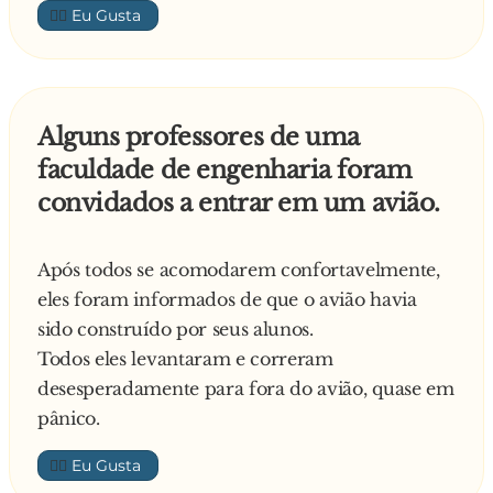
👍🏼
tudo. Para alegrar-lhe a vida, a mulher avisou-o
que a sogra ia passar o Natal com eles.
No meio do desespero, tocam-lhe à porta. Com
a pressa de abrir a porta, tropeça e bate com a
Alguns professores de uma
cara no chão, começando logo a sangrar. Abre a
faculdade de engenharia foram
porta e aparece-lhe um anjinho dizendo com
convidados a entrar em um avião.
uma voz angelical:
- Olá Pai Natal! Boas Festas! Venho visitar-te
nesta quadra tão feliz, cheia de paz e amor.
Após todos se acomodarem confortavelmente,
Trago-te aqui esta Árvore de Natal. Onde é que
eles foram informados de que o avião havia
queres que a meta?
sido construído por seus alunos.
Todos eles levantaram e correram
desesperadamente para fora do avião, quase em
pânico.
👍🏼