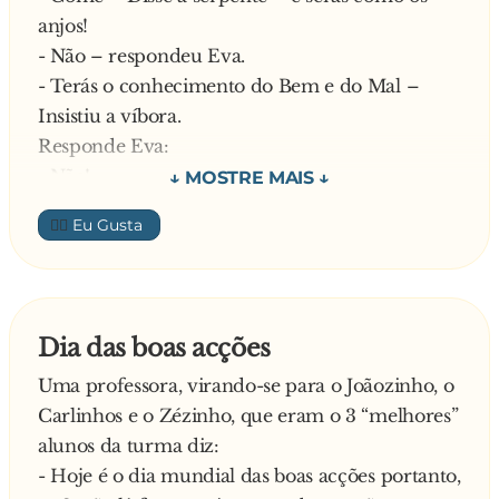
anjos!
Ao examiná-lo, o médico chinês dá uma
- Não – respondeu Eva.
risadinha:
- Terás o conhecimento do Bem e do Mal –
- Hehehehe! O senhor esteve na China
Insistiu a víbora.
lecentemente Non?
Responde Eva:
- É verdade. – respondeu o homem.
- Não!
Continua o médico:
Continua a serpente:
- E o senhor deu umas voltinhas com as galotas
👍🏼
- Serás imortal.
Non?
- Não! – Diz Eva.
- É verdade. – respondeu o homem.
Mais uma tentativa:
Continua o homem:
- Serás como Deus!
- E o senhor foi ver médico potuguês Non?
Dia das boas acções
Atira Eva:
- É verdade. – respondeu o homem.
Uma professora, virando-se para o Joãozinho, o
-Não e não!
E pergunta o médico:
Carlinhos e o Zézinho, que eram o 3 “melhores”
A serpente já estava desesperada e não sabia o
- E médico potuguês lhe disse que telia que
alunos da turma diz:
que fazer para que Eva comesse a maçã. Até
cotar Non?
- Hoje é o dia mundial das boas acções portanto,
que teve uma grande ideia. Ofereceu-lhe
- É verdade. – respondeu o homem.