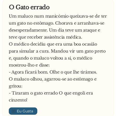
Estamos cansados um do outro e eu estou farto
O Gato errado
desta história, por isso vais fazer-me um favor
Um maluco num manicómio queixava-se de ter
de seres tu a telefonar à tua irmã em Chicago e
um gato no estômago. Chorava e arranhava-se
contas-lhe tudo
desesperadamente. Um dia teve um ataque e
E desligou imediatamente, para não gastar mais
teve que receber assistência médica.
dinheiro. Desesperado, o filho telefona à irmã,
O médico decidiu que era uma boa ocasião
que ficou totalmente fora de si:
para simular a cura. Mandou vir um gato preto
- O quê?! Vão-se divorciar? Na idade deles? Eu
e, quando o maluco voltou a si, o médico
vou já tratar disso!
mostrou-lho e disse:
Logo a seguir, a filha telefona ao pai e diz:
- Agora ficará bom. Olhe o que lhe tirámos.
- O pai e a mãe não se vão divorciar! Aliás, não
O maluco olhou, agarrou-se ao estômago e
façam nada até que eu e o mano cheguemos aí.
gritou:
Ouviu?
- Tiraram o gato errado O que engoli era
O pai desligou, virou-se para a mulher e disse:
cinzento!
- Muito bem, Maria, está tudo perfeito! Os dois
vão passar as festas connosco e vão ser eles
👍🏼
próprios a pagar os bilhetes de avião