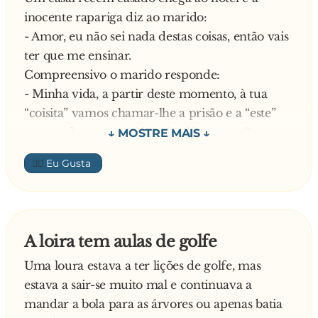
- Não é “a cú da mãe” é “o cú da mãe”.
inocente rapariga diz ao marido:
- Amor, eu não sei nada destas coisas, então vais
ter que me ensinar.
Compreensivo o marido responde:
- Minha vida, a partir deste momento, à tua
“coisita” vamos chamar-lhe a prisão e a “este”
vamos chamar o prisioneiro. Vamos então
meter o prisioneiro na prisão
👍🏼
Depois do primeiro “round”, o tipo atira-se de
barriga para cima na cama, mas a rapariga
entusiasmada diz ao marido:
- Amor, o prisioneiro está fora da prisão.
A loira tem aulas de golfe
O esposo não muito entusiasmado diz:
Uma loura estava a ter lições de golfe, mas
- Vamos metê-lo na prisão outra vez.
estava a sair-se muito mal e continuava a
E seguem com a segunda…. Mas a rapariga é
mandar a bola para as árvores ou apenas batia
bastante gulosa e diz-lhe: