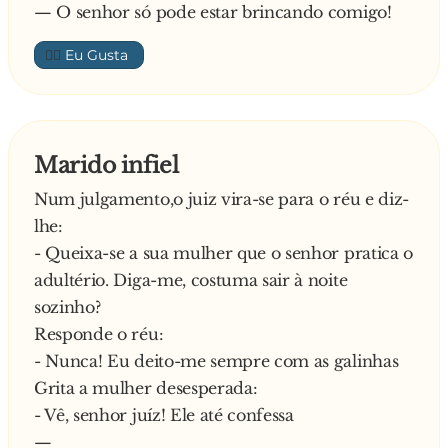
vira-se para o co-piloto e diz:
— O senhor só pode estar brincando comigo!
– Se algum dia o pessoal não gritar, a gente f*de
👍🏼
-se
Marido infiel
Num julgamento,o juiz vira-se para o réu e diz-
lhe:
- Queixa-se a sua mulher que o senhor pratica o
adultério. Diga-me, costuma sair à noite
sozinho?
Responde o réu:
- Nunca! Eu deito-me sempre com as galinhas
Grita a mulher desesperada:
- Vê, senhor juíz! Ele até confessa
—