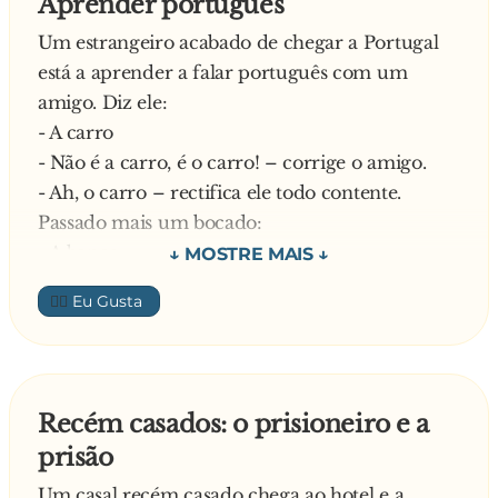
Aprender português
Responde o médico:
Um estrangeiro acabado de chegar a Portugal
- Ó me-meu a-amigo, isso agora é im-po-po-
está a aprender a falar português com um
po-ssi-ssí-vel!
amigo. Diz ele:
- A carro
- Não é a carro, é o carro! – corrige o amigo.
- Ah, o carro – rectifica ele todo contente.
Passado mais um bocado:
- A banco
- Não é a banco, é o banco! – corrige
👍🏼
novamente o amigo.
- Ah, o banco – responde o estrangeiro.
E assim continuo: o navio, o passeio, etc. No dia
seguinte, à saída do hotel, vê um miúdo
Recém casados: o prisioneiro e a
pendurado numa árvore a gritar desesperado:
prisão
- Acuda mãe! Acuda mãe!!
Diz o estrangeiro prontamente:
Um casal recém casado chega ao hotel e a