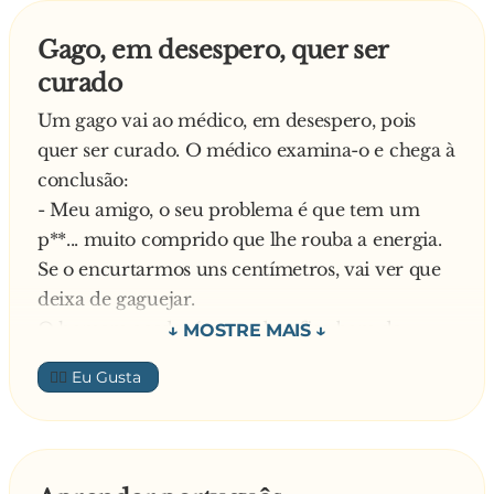
Gago, em desespero, quer ser
curado
Um gago vai ao médico, em desespero, pois
quer ser curado. O médico examina-o e chega à
conclusão:
- Meu amigo, o seu problema é que tem um
p**... muito comprido que lhe rouba a energia.
Se o encurtarmos uns centímetros, vai ver que
deixa de gaguejar.
O homem acede, é operado e fica bom da
gaguez. Dias mais tarde volta ao consultório:
👍🏼
- Doutor, eu realmente já não gaguejo, mas a
minha mulher diz que lhe falta lá qualquer
coisinha. Se não se importasse, gostaria de rever
os centímetros que me tirou