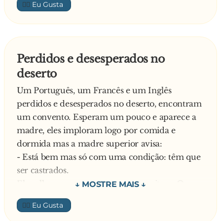
👍🏼
Responde o Padre:
- Meu filho, encostar e pôr é a mesma coisa!
Agora vai pôr ali na caixa das esmolas 50 euros.
O homem lá foi, mas só encostou a nota à caixa.
Perdidos e desesperados no
Espantado pergunta o Padre:
deserto
- Meu filho porque não pões a nota na caixa?
E responde o homem:
Um Português, um Francês e um Inglês
- Então, o padre não disse que pôr e encostar
perdidos e desesperados no deserto, encontram
era a mesma coisa…
um convento. Esperam um pouco e aparece a
madre, eles imploram logo por comida e
dormida mas a madre superior avisa:
- Está bem mas só com uma condição: têm que
ser castrados.
Eles olham uns para os outros e aceitam. O
primeiro é o Inglês e, enquanto os outros
👍🏼
companheiros esperam, ouve-se uns gritos de