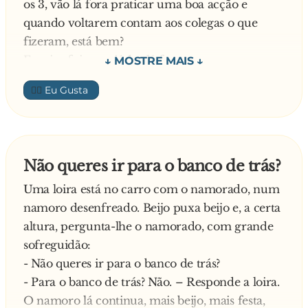
os 3, vão lá fora praticar uma boa acção e
novamente a fruta e disse:
Diz o médico:
quando voltarem contam aos colegas o que
- Emagrece!
- Médico potuguês não sabe nada! Non plecisa
fizeram, está bem?
cortar.
E assim foi, os miúdos lá foram e começaram a
O sujeito nem acredita! Quase desmaia de tanta
chegar às prestações. O primeiro foi o
emoção. Vai pulando pelo consultório. Abraça e
👍🏼
Carlinhos, passados 10 minutos ali estava ele na
beija o médico. Julga que seu pesadelo acabou e
sala de aula. E a professora logo lhe perguntou
pergunta:
qual tinha sido a boa acção, ao que o menino
- Então, existe tratamento para isso?
respondeu:
Responde o médico:
Não queres ir para o banco de trás?
- Ajudei uma velhinha a atravessar a rua.
- Non.. Non. Non plecisa cortar Cai sozinho!
Uma loira está no carro com o namorado, num
- Muito bem! – Respondeu feliz a professora.
namoro desenfreado. Beijo puxa beijo e, a certa
Passados mais 5 minutos, chega o Zézinho. A
altura, pergunta-lhe o namorado, com grande
professora lá pergunta qual tinha sido a boa
sofreguidão:
acção.
- Não queres ir para o banco de trás?
- Ajudei uma velhinha a atravessar a Estrada. –
- Para o banco de trás? Não. – Responde a loira.
respondeu o menino.
O namoro lá continua, mais beijo, mais festa,
E a professora felicitou o menino pela boa