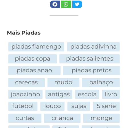
Mais Piadas
piadas flamengo
piadas adivinha
piadas copa
piadas salientes
piadas anao
piadas pretos
carecas
mudo
palhaço
joaozinho
antigas
escola
livro
futebol
louco
sujas
5 serie
curtas
crianca
monge