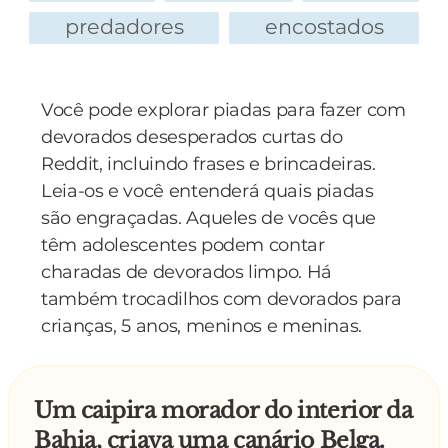
O índio ficou pensativo por alguns instantes e
predadores
encostados
disse:
— Comicu? Botanicu? Medicu?
— Isso mesmo! — concordaram os três.
Você pode explorar piadas para fazer com
Então o índio pulou no rio e saiu nadando que
devorados desesperados curtas do
nem louco. Depois que estava há uns 20 metros
Reddit, incluindo frases e brincadeiras.
de distância, ele gritou:
Leia-os e você entenderá quais piadas
— Se vocês ser comicu, botanicu e medicu...
são engraçadas. Aqueles de vocês que
Índio ser salvacu!
têm adolescentes podem contar
charadas de devorados limpo. Há
também trocadilhos com devorados para
crianças, 5 anos, meninos e meninas.
Um caipira morador do interior da
Bahia, criava uma canário Belga.