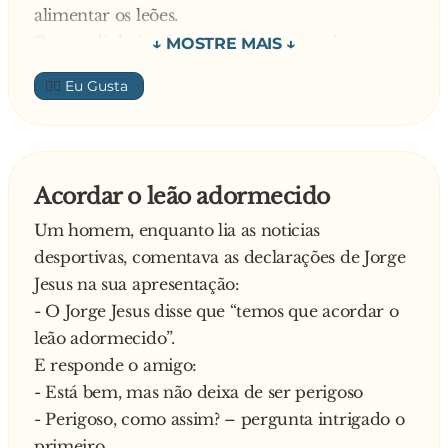
alimentar os leões.
Com o dinheiro foi ao restaurante mais
próximo onde pediu um grande prato de
👍🏼
comida. Passados minutos sente alguém a tocar-
lhe no ombro. O cigano olha para trás, vê o
dono do circo e diz:
- Que foi, algum problema com o b**...?
Acordar o leão adormecido
Diz o homem do circo bastante chocado:
Um homem, enquanto lia as noticias
- Que raio de animal é aquele, que ainda não
desportivas, comentava as declarações de Jorge
passaram cinco minutos e já me devorou dois
Jesus na sua apresentação:
leões
- O Jorge Jesus disse que “temos que acordar o
leão adormecido”.
E responde o amigo:
- Está bem, mas não deixa de ser perigoso
- Perigoso, como assim? – pergunta intrigado o
primeiro.