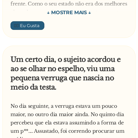
frente. Como o seu estado não era dos melhores
ele acaba comendo um pequeno rato que estava
em cima na mesa.
👍🏼
Percebendo a burrada que fez, ele sai a procura
de um hospital.
Um certo dia, o sujeito acordou e
ao se olhar no espelho, viu uma
pequena verruga que nascia no
epois de rodar alguns quilômetros em zigue-
meio da testa.
zague ele vê um muro branco, estaciona e entra
correndo, sem saber que aquilo na verdade era
um hospício.
No dia seguinte, a verruga estava um pouco
maior, no outro dia maior ainda. No quinto dia
— Me ajuda, Doutor! — ele grita para o
percebeu que ela estava assumindo a forma de
primeiro homem vestido de branco que vê —
um p**.... Assustado, foi correndo procurar um
Eu engoli um rato, Doutor! (hic) O que eu faço?