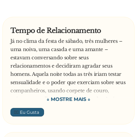
Tempo de Relacionamento
Já no clima da festa de sábado, três mulheres –
uma noiva, uma casada e uma amante –
estavam conversando sobre seus
relacionamentos e decidiram agradar seus
homens. Aquela noite todas as três iriam testar
sensualidade e o poder que exerciam sobre seus
companheiros, usando corpete de couro,
máscara nos olhos e botas de cano alto. Após
alguns dias, elas tornaram a se encontrar. Cada
👍🏼
uma relatou sua experiência.
Disse a noiva:
— Naquela noite, quando meu namorado