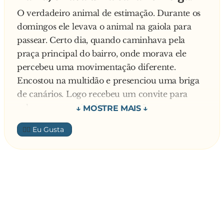
O verdadeiro animal de estimação. Durante os
domingos ele levava o animal na gaiola para
passear. Certo dia, quando caminhava pela
praça principal do bairro, onde morava ele
percebeu uma movimentação diferente.
Encostou na multidão e presenciou uma briga
de canários. Logo recebeu um convite para
colocar o seu animal de estimação para
enfrentar um duelo. Inicialmente criou
👍🏼
resistência, porém diante de tantos apelos
aceitou o desafio. O combate não durou mais
de 15 segundos, pois seu canário devorou o
adversário rapidamente. Parecia que o animal já
tinha sido treinado. Em seguida apareceu outro
desafiante, que teve o mesmo destino.
Considerando que a cada luta existiam apostas e