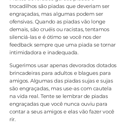
trocadilhos são piadas que deveriam ser
caipira não se conteve e convidou para um
engraçadas, mas algumas podem ser
combate. Assim, ele cuidadosamente retirou o
ofensivas. Quando as piadas vão longe
canário da sua gaiola e colocou dentro da gaiola
demais, são cruéis ou racistas, tentamos
do vizinho de poltrona, sem retirar o pano de
silenciá-las e é ótimo se você nos der
cobertura, pois os demais passageiros não
feedback sempre que uma piada se tornar
poderiam presenciar o desafio. Não levou cinco
intimidadora e inadequada.
segundos e todo o avião ouviu o grito de um
passáro. Então o caipira acrescentou.
Sugerimos usar apenas devorados dotados
— Foi a luta mais rápida. O meu é Belga e o
brincadeiras para adultos e blagues para
seu?
amigos. Algumas das piadas sujas e sujas
— Angorá....
são engraçadas, mas use-as com cautela
na vida real. Tente se lembrar de piadas
engraçadas que você nunca ouviu para
contar a seus amigos e elas vão fazer você
rir.