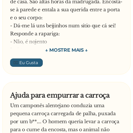
de casa. São altas horas da madrugada. Encosta-
se à parede e entala a sua querida entre a porta
e o seu corpo:
- Dá-me lá uns beijinhos num sitio que cá sei!
Responde a rapariga:
- Não, é nojento
Insiste o rapaz:
- Vá lá
👍🏼
- Não dou! – recusa novamente a rapariga.
Sem desistir, mais uma vez pede:
- Dá lá só um!
- Não! – responde a rapariga.
Ajuda para empurrar a carroça
E o discurso manteve-se assim durante um
Um camponês alentejano conduzia uma
tempo. Entretanto a porta abre-se, surge a irmã
pequena carroça carregada de palha, puxada
desgrenhada e sonolenta e diz:
por um b**.... O homem queria levar a carroça
- Olhe cavalheiro, o meu pai diz para eu dar o
para o cume da encosta, mas o animal não
beijinho onde você quiser; se for preciso até ele