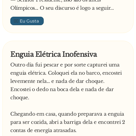
- Tenho aqui uma pessoa muito importante que
Olímpicos... O seu discurso é logo a seguir...
conduzia a mais de 250 km/hora na A1 e
preciso de saber o que fazer.
👍🏼
- Não é o Santana Lopes, é??? – perguntou o
chefe.
- Não, é ainda mais importante.
- É a Cinha Jardim?
Enguia Elétrica Inofensiva
- Não, ainda mais importante!
Outro dia fui pescar e por sorte capturei uma
- Quem é??? Não é o Paulo Portas outra vez, pois
enguia elétrica. Coloquei ela no barco, encostei
não?
levemente nela... e nada de dar choque.
O agente respondeu:
Encostei o dedo na boca dela e nada de dar
- Não! É ainda mais importante do que esse…
choque.
- Bem, mas então quem é esse VIP??!! – gritou o
Chefe já sem paciência.
Chegando em casa, quando preparava a enguia
Ao qual o agente responde:
para ser cozida, abri a barriga dela e encontrei 2
- Eu não tenho bem a certeza, mas acho que
contas de energia atrasadas.
deve ser Jesus Cristo, porque o motorista é o