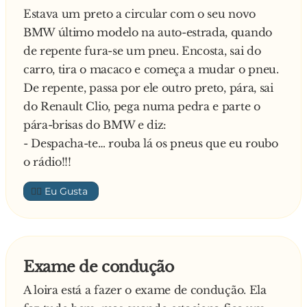
Estava um preto a circular com o seu novo
e carta de condução, faz favor…
BMW último modelo na auto-estrada, quando
de repente fura-se um pneu. Encosta, sai do
carro, tira o macaco e começa a mudar o pneu.
De repente, passa por ele outro preto, pára, sai
do Renault Clio, pega numa pedra e parte o
pára-brisas do BMW e diz:
- Despacha-te… rouba lá os pneus que eu roubo
o rádio!!!
👍🏼
Exame de condução
A loira está a fazer o exame de condução. Ela