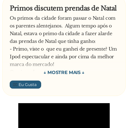
Primos discutem prendas de Natal
Os primos da cidade foram passar o Natal com
os parentes alentejanos. Algum tempo após o
Natal, estava o primo da cidade a fazer alarde
das prendas de Natal que tinha ganho:
- Primo, viste o que eu ganhei de presente? Um
Ipod espectacular e ainda por cima da melhor
marca do mercado!
O primo alentejano respondeu:
- Boa primo, muito bom mesmo!
👍🏼
Aí o da cidade perguntou:
- E tu, o que ganhaste?
Responde o alentejano:
- Ganhei o mesmo que tu.
Surpreendido, o primo pergunta:
- A sério?! Mas quem te deu?