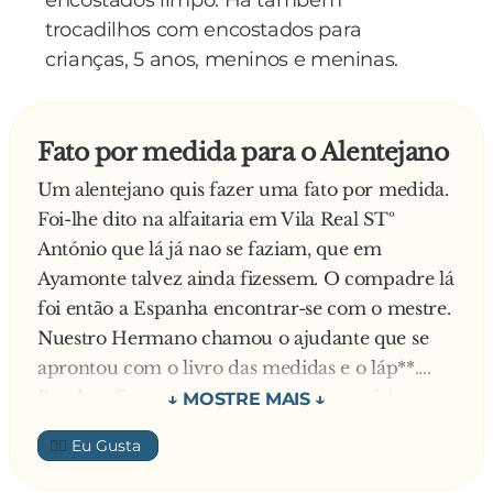
encostados limpo. Há também
trocadilhos com encostados para
crianças, 5 anos, meninos e meninas.
Fato por medida para o Alentejano
Um alentejano quis fazer uma fato por medida.
Foi-lhe dito na alfaitaria em Vila Real STº
António que lá já nao se faziam, que em
Ayamonte talvez ainda fizessem. O compadre lá
foi então a Espanha encontrar-se com o mestre.
Nuestro Hermano chamou o ajudante que se
aprontou com o livro das medidas e o láp**....
Pondo a fita métrica junto ao pescoço foi
encostar a outra parte da fita entre as pernas do
👍🏼
alentejano e disse para o ajudante:
- Del cuello entre piernas ciento uno.