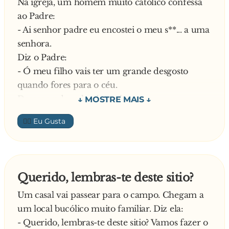
Na igreja, um homem muito católico confessa
pouco, ficando a uma distância de 3 metros:
ao Padre:
- Maria, o que temos para jantar?
- Ai senhor padre eu encostei o meu s**... a uma
Silêncio total. Por fim, encosta-se às costas da
senhora.
mulher e volta a perguntar:
Diz o Padre:
- Maria! O que temos para jantar?
- Ó meu filho vais ter um grande desgosto
E a mulher:
quando fores para o céu.
- Frango p**...!! É a quarta vez que te respondo
Desesperado, relembra o homem:
—–
- Mas senhor padre eu só o encostei…
Anedota sugerida por Ana Pires
👍🏼
Responde o Padre:
- Meu filho, encostar e pôr é a mesma coisa!
Agora vai pôr ali na caixa das esmolas 50 euros.
O homem lá foi, mas só encostou a nota à caixa.
Querido, lembras-te deste sitio?
Espantado pergunta o Padre:
Um casal vai passear para o campo. Chegam a
- Meu filho porque não pões a nota na caixa?
um local bucólico muito familiar. Diz ela:
E responde o homem:
- Querido, lembras-te deste sitio? Vamos fazer o
- Então, o padre não disse que pôr e encostar