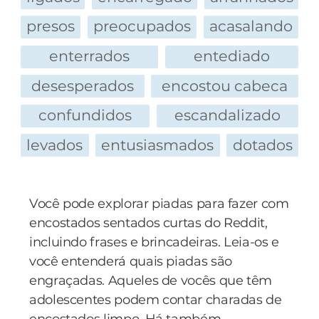
Insiste o homem:
presos
preocupados
acasalando
- Mas é que…
E o maluco, aflito, fazia-lhe sinais para que
enterrados
entediado
baixasse a voz, e logo de seguida para que o
desesperados
encostou cabeca
imitasse. Bem, só havia uma coisa a fazer: pôs-
se de joelhos e vai de encostar o ouvido no sítio
confundidos
escandalizado
onde o outro tinha estado o dia todo.
levados
entusiasmados
dotados
Passou um minuto, dois, três… Levantou a
cabeça e encarou o maluco:
- Oh amigo, olhe que não se ouve nada…
Você pode explorar piadas para fazer com
Responde o maluco:
encostados sentados curtas do Reddit,
- E o mais estranho é que tem sido assim o dia
incluindo frases e brincadeiras. Leia-os e
todo!
você entenderá quais piadas são
engraçadas. Aqueles de vocês que têm
adolescentes podem contar charadas de