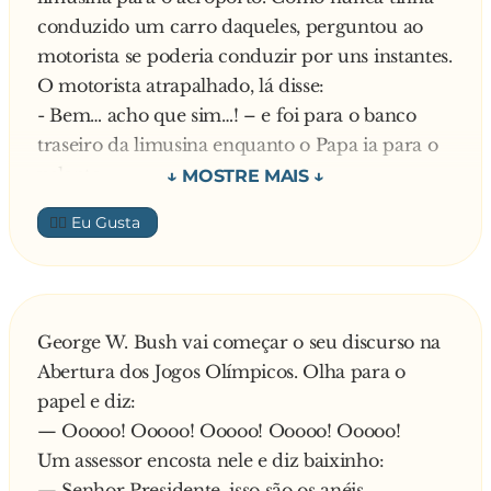
conduzido um carro daqueles, perguntou ao
motorista se poderia conduzir por uns instantes.
O motorista atrapalhado, lá disse:
- Bem… acho que sim…! – e foi para o banco
traseiro da limusina enquanto o Papa ia para o
volante.
Na auto-estrada A1, acelerou até aos 180
👍🏼
km/hora… 220 km/hora… 250 km/hora… De
imediato as luzes azuis da patrulha da BT da
GNR surgiram no espelho. O Papa lá encostou e
o agente foi ao seu encontro. Quando se
George W. Bush vai começar o seu discurso na
debruçou sobre janela e viu de quem se tratava,
Abertura dos Jogos Olímpicos. Olha para o
disse:
papel e diz:
- Por favor… Aguarde um momento… – o
— Ooooo! Ooooo! Ooooo! Ooooo! Ooooo!
agente da BT pegou no rádio e chamou o
Um assessor encosta nele e diz baixinho:
Chefe:
— Senhor Presidente, isso são os anéis