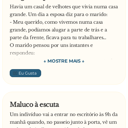
Havia um casal de velhotes que vivia numa casa
grande. Um dia a esposa diz para o marido:
- Meu querido, como vivemos numa casa
grande, podíamos alugar a parte de trás e a
parte da frente, ficava para tu trabalhares…
O marido pensou por uns instantes e
respondeu:
- Acho que tens razão! Vamos alugar a parte de
trás e a parte da frente fica para eu trabalhar.
👍🏼
No outro dia de manhã, colocaram uma
tabuleta onde se lia: “Aluga-se a parte de trás”.
A velhota ao sair de casa para ir às compras,
sem querer, encostou-se à tabuleta que ainda
Maluco à escuta
estava fresca e fica com as mesmas palavras
Um indivíduo vai a entrar no escritório às 9h da
escritas nas costas. Indo pela rua, as pessoas iam
manhã quando, no passeio junto à porta, vê um
lendo e rindo mas não eram capazes de dizer