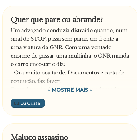
- Vai com a língua de fora?! E para que lado é
que está a língua?
Quer que pare ou abrande?
- Está para o lado esquerdo. – Responde o
Um advogado conduzia distraído quando, num
condutor.
sinal de STOP, passa sem parar, em frente a
E diz o alentejano:
uma viatura da GNR. Com uma vontade
- Então encoste que ela quer ultrapassar!
enorme de passar uma multinha, o GNR manda
o carro encostar e diz:
- Ora muito boa tarde. Documentos e carta de
condução, faz favor.
Fazendo-se de desentendido diz o advogado:
- Fiz alguma coisa de mal Sr. Guarda?
👍🏼
Explica o GNR:
- Não parou no sinal de STOP ali atrás.
Responde o advogado:
- Eu abrandei, e como não vinha ninguém…
Maluco assassino