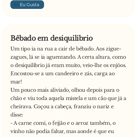
👍🏼
pequeno e insignificante
desta maneira?!
E diz a loira furiosa:
E responde ela:
- Ouve lá, ó mulher, se não gostas do presente
- Não! Só quando vai bêbado…
devolve-mo! Não fiques é para aí a insultar-me
Bêbado em desiquilibrio
Um tipo ia na rua a cair de bêbado. Aos zigue-
zagues, lá se ia aguentando. A certa altura, como
o desiquilibrio já eram muito, veio-lhe os enjôos.
Encostou-se a um candeeiro e zás, carga ao
mar!
Um pouco mais aliviado, olhou depois para o
chão e viu toda aquela mistela e um cão que já a
cheirava. Coçou a cabeça, franziu o nariz e
disse:
- A carne comi, o feijão e o arroz também, o
vinho não podia faltar, mas aonde é que eu