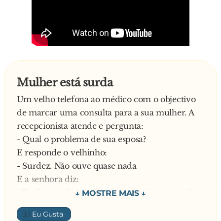
E o alentejano:
- A minha prima, tua irmã …
Não acreditando o primo:
- A minha irmã? Não foi nada!
E explica o alentejano:
- Foi foi… Estávamos no ribeiro nadando nus,
Mulher está surda
quando me cheguei por trás, encostei-me a ela e
Um velho telefona ao médico com o objectivo
perguntei: Posso? Ela virou-se e disse: “Aí Pode!”.
de marcar uma consulta para a sua mulher. A
É bom demais primo! Agora, se tem marca ou
recepcionista atende e pergunta:
não, não sei… nós aqui no Alentejo chamamos-
- Qual o problema de sua esposa?
lhe de cú!
E responde o velhinho:
- Surdez. Não ouve quase nada
E a senhora diz:
- Então o senhor vai fazer o seguinte: antes de
trazê-la cá, faz um teste para facilitar o
👍🏼
diagnóstico do médico. Sem que ela o esteja a