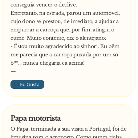
conseguia vencer o declive.
vem cá abaixo e também dá, mas, por favor, tire
Entretanto, na estrada, parou um automóvel,
a mão da campainha da porta que a gente quer
cujo dono se prestou, de imediato, a ajudar a
dormir
empurrar a carroça que, por fim, atingiu o
cume. Muito contente, diz o alentejano:
- Éstou muito agradecido ao sinhori. Eu bêm
me parecia que a carroça puxada por um só
b**... nunca chegaria cá acima!
—
👍🏼
Papa motorista
O Papa, terminada a sua visita a Portugal, foi de
limusina para o aeroporto. Como nunca tinha