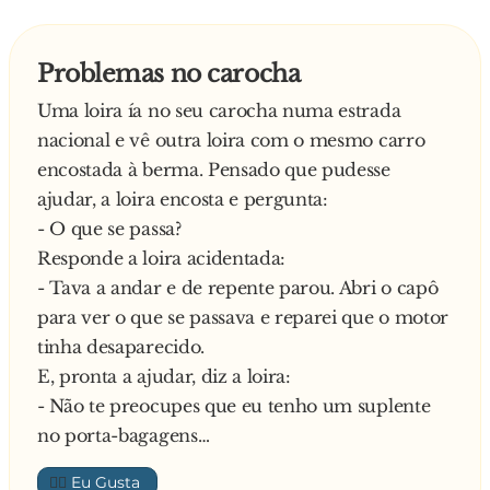
Resmunga de imediato o alentejano:
- Rebusca lá isso bem que deves encontrar
Problemas no carocha
também o outro.
Uma loira ía no seu carocha numa estrada
nacional e vê outra loira com o mesmo carro
encostada à berma. Pensado que pudesse
ajudar, a loira encosta e pergunta:
- O que se passa?
Responde a loira acidentada:
- Tava a andar e de repente parou. Abri o capô
para ver o que se passava e reparei que o motor
tinha desaparecido.
E, pronta a ajudar, diz a loira:
- Não te preocupes que eu tenho um suplente
no porta-bagagens…
👍🏼