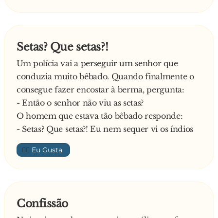
ver, o senhor a certa distância falará em tom
normal, até que perceba a que distância ela
consegue ouví-lo. Então, quando cá vier, dirá ao
Setas? Que setas?!
médico a que distância o senhor estava quando
Um polícia vai a perseguir um senhor que
ela o ouviu. Percebeu?
conduzia muito bêbado. Quando finalmente o
E o velhinho:
consegue fazer encostar à berma, pergunta:
- Está certo.
- Então o senhor não viu as setas?
À noite, quando a mulher estava preparando o
O homem que estava tão bêbado responde:
jantar, o velhote decidiu fazer o teste. Mediu a
- Setas? Que setas?! Eu nem sequer vi os índios
distância que estava em relação à mulher, cerca
de 15 metros, e pergunta:
👍🏼
- Maria, o que temos para jantar?
E nada, silêncio total. Aproxima-se a 5 metros e
volta a perguntar:
- Maria, o que temos para jantar?
Confissão
Mais uma vez nada. Aproxima-se mais um