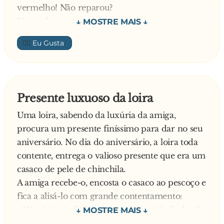
vermelho! Não reparou?
Nessa altura ouve-se uma mulher:
- Estou sempre a dizer-lhe que não passe com o
👍🏼
sinal vermelho, mas ele não me liga nenhuma!
- Cala-te, estúpida! – Grita-lhe o marido.
O polícia finge que não ouve e diz:
- Além disso, foi apanhado por um radar a
Presente luxuoso da loira
conduzir a 110 à hora, quando não devia andar
Uma loira, sabendo da luxúria da amiga,
a mais de 90!
procura um presente finíssimo para dar no seu
Diz a mulher:
aniversário. No dia do aniversário, a loira toda
- Nunca entro no carro que não lhe diga que vá
contente, entrega o valioso presente que era um
devagar, mas ele tem a mania de que ele é que
casaco de pele de chinchila.
sabe!
A amiga recebe-o, encosta o casaco ao pescoço e
- Cala-te, parva! — Grita-lhe novamente o
fica a alisá-lo com grande contentamento:
marido.
- Não é incrível?! Uma coisa destas, tão linda, tão
Chocado o policia fala para a mulher:
maravilhosa vir de um animal tão desajeitado,
- Minha senhora, o seu marido fala-lhe sempre