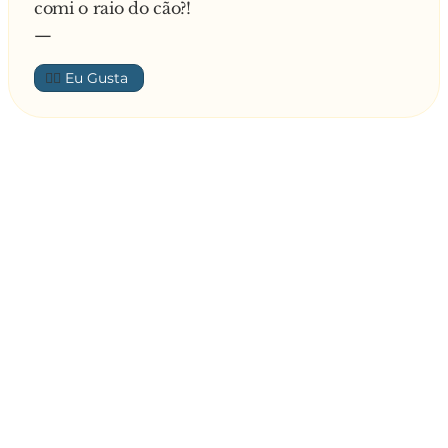
comi o raio do cão?!
—
👍🏼