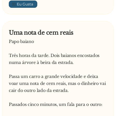
👍🏼
Diz o outro:
- Então?! O que eu vejo agora à tua frente são
quatro copos já vazios e outro menos de meio
Explica o amigo:
Uma nota de cem reais
- Eh pá, eu estou a adiantar serviço! O copo que
Papo baiano
falta acabar de beber já é o do dia 26 de agosto
de 2014!
Três horas da tarde. Dois baianos encostados
—
numa árvore à beira da estrada.
Passa um carro a grande velocidade e deixa
voar uma nota de cem reais, mas o dinheiro vai
cair do outro lado da estrada.
Passados cinco minutos, um fala para o outro: