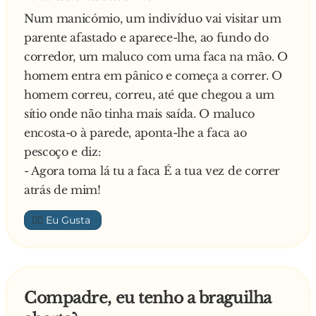
E o GNR:
Num manicómio, um indivíduo vai visitar um
- Exactamente… Documentos e carta de
parente afastado e aparece-lhe, ao fundo do
condução, faz favor.
corredor, um maluco com uma faca na mão. O
Como qualquer advogado, que pensa que
homem entra em pânico e começa a correr. O
percebe muito de leis, pergunta ao policia:
homem correu, correu, até que chegou a um
- Você sabe qual é a diferença jurídica entre
sítio onde não tinha mais saída. O maluco
abrandar e parar?
encosta-o à parede, aponta-lhe a faca ao
E como, em matéria de estrada, os GNR não
pescoço e diz:
ficam atrás dos advogados, responde:
- Agora toma lá tu a faca É a tua vez de correr
- A diferença é que a lei diz que num sinal de
atrás de mim!
STOP, deve-se parar completamente.
Documentos e carta de condução, faz favor.
👍🏼
Não satisfeito, o advogado desafia o policia:
- Ou não Sr. Guarda. Eu sou advogado e sei das
suas limitações na interpretação de texto de lei.
Proponho-lhe o seguinte: Se você conseguir
Compadre, eu tenho a braguilha
explicar-me a diferença legal entre abrandar e