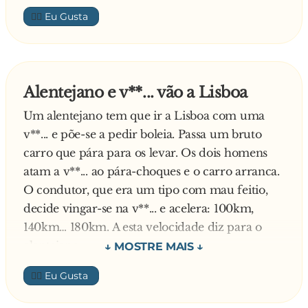
Papa!!!
👍🏼
Alentejano e v**... vão a Lisboa
Um alentejano tem que ir a Lisboa com uma
v**... e põe-se a pedir boleia. Passa um bruto
carro que pára para os levar. Os dois homens
atam a v**... ao pára-choques e o carro arranca.
O condutor, que era um tipo com mau feitio,
decide vingar-se na v**... e acelera: 100km,
140km… 180km. A esta velocidade diz para o
alentejano:
- Ó amigo, a v**... não vai bem! Isto é gás a mais
👍🏼
para o animal! Já vai com a língua de fora…
Espantado, pergunta o alentejano: