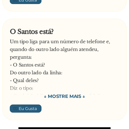
👍🏼
O Santos está?
Um tipo liga para um número de telefone e,
quando do outro lado alguém atendeu,
pergunta:
- O Santos está?
Do outro lado da linha:
- Qual deles?
Diz o tipo:
- Qual deles? Então, de onde é que fala?!
Resposta imediata:
👍🏼
- Fala da Igreja Paroquial
—