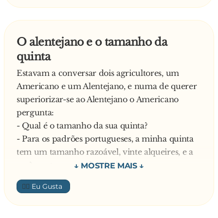
inocentemente.
Explica a sogra: -
Emprestei o meu carro à tua mulher, para ir à
O alentejano e o tamanho da
igreja, e não só roubaram o rádio do carro,
quinta
como ainda o riscaram todo!
- !!!!!!!!??????%&##
Estavam a conversar dois agricultores, um
Americano e um Alentejano, e numa de querer
superiorizar-se ao Alentejano o Americano
pergunta:
- Qual é o tamanho da sua quinta?
- Para os padrões portugueses, a minha quinta
tem um tamanho razoável, vinte alqueires, e a
sua? – retruca o nobre lusitano.
- Olha, só para imaginares, eu saio de casa de
👍🏼
manhã, ligo o meu jeep e ao meio dia ainda não
percorri metade da minha propriedade. –
responde o Americano orgulhoso.