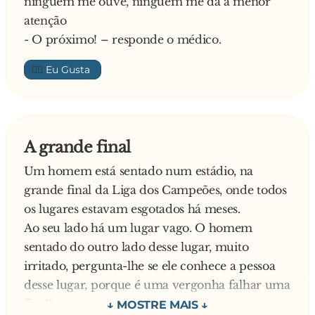
ninguém me ouve, ninguém me dá a menor
- Ah, então não ligue ela não percebe nada de
eu esperava. Assim sendo, envio a quantia que
atenção
carros.
julgo ser a mais justa.
- O próximo! – responde o médico.
A moça ao receber o bilhete, mandou a seguinte
resposta: - Prezado Senhor:
👍🏼
Quanto aos motivos alegados para o não
pagamento do valor combinado pelo meu
imóvel, tenho a declarar o seguinte:
1. Em relação ao primeiro item, foi muita
A grande final
ingenuidade da sua parte imaginar que um
Um homem está sentado num estádio, na
imóvel tão bom, fosse estar desocupado por
grande final da Liga dos Campeões, onde todos
muito tempo, esperando por alguém como o
os lugares estavam esgotados há meses.
Senhor para ocupá-lo
Ao seu lado há um lugar vago. O homem
2. Quanto ao segundo item, o apartamento
sentado do outro lado desse lugar, muito
possui aquecimento, sim O Senhor é que não
irritado, pergunta-lhe se ele conhece a pessoa
soube ligá-lo
desse lugar, porque é uma vergonha falhar uma
3. E finalmente, se a sua mobília é pequena para
final!
preencher o espaço disponível, por favor “não