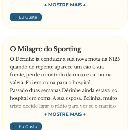
Nessa altura ouve-se uma mulher:
- Estou sempre a dizer-lhe que não passe com o
👍🏼
sinal vermelho, mas ele não me liga nenhuma!
- Cala-te, estúpida! – Grita-lhe o marido.
O polícia finge que não ouve e diz:
- Além disso, foi apanhado por um radar a
O Milagre do Sporting
conduzir a 110 à hora, quando não devia andar
O Dérinhe ia conduzir a sua nova mota na N125
a mais de 90!
quando de repente aparece um cão à sua
Diz a mulher:
frente, perde o controlo da moto e cai numa
- Nunca entro no carro que não lhe diga que vá
valeta. Foi em coma para o hospital.
devagar, mas ele tem a mania de que ele é que
Passado duas semanas Dérinhe ainda estava no
sabe!
hospital em coma. A sua esposa, Belinha, muito
- Cala-te, parva! — Grita-lhe novamente o
triste decide ligar o rádio para ver se o marido
marido.
arrebitava Ao ligar o rádio estava a ser
Chocado o policia fala para a mulher:
transmitido o relato do Basileia vs Sporting.
- Minha senhora, o seu marido fala-lhe sempre
👍🏼
Como o marido é adepto do sporting a mulher
desta maneira?!