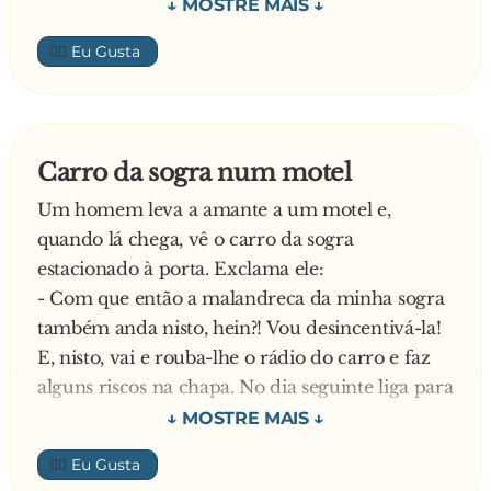
sem querer, eu chutei a bola com muita força
O próprio Portas ficou p**... da vida, depois das
em cima do abajur.
ligações anteriores, que duraram muito menos
👍🏼
A mãe olha com cara de desapontada e diz:
tempo, custaram muito mais Sem entender
- Vou ligar para a mãe do seu amigo e
nada, perguntou ao diabo porque custava tão
perguntar como era o abajur.
pouco ligar para o CDS/PP, ao que o diabo
- Você quer comprar um igual? – pergunta o
respondeu:
Carro da sogra num motel
menino.
- Porque de inferno para inferno, de corruptos
Um homem leva a amante a um motel e,
- Claro! – responde a mãe.
para corruptos, de mentirosos para aldrabões a
quando lá chega, vê o carro da sogra
E diz o menino:
chamada é local
estacionado à porta. Exclama ele:
- Não, mãe, não se preocupe com isso.
—
- Com que então a malandreca da minha sogra
- Porquê? – pergunta a mãe.
também anda nisto, hein?! Vou desincentivá-la!
Diz o miúdo:
E, nisto, vai e rouba-lhe o rádio do carro e faz
- Ela disse que aquele abajur era insubstituível
alguns riscos na chapa. No dia seguinte liga para
a sogra e encontra esta furiosa.
- O que se passou, minha cara sogra? Por que
👍🏼
está tão zangada? – pergunta ele