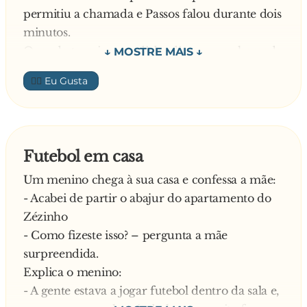
permitiu a chamada e Passos falou durante dois
minutos.
Quando terminou, o diabo disse que a chamada
custava três milhões de euros O Passos passou
👍🏼
um cheque e pagou.
Quando o Cavaco soube, quis fazer o mesmo e
ligou também para a familia, mas conversou
durante cinco minutos. O diabo passou a conta,
Futebol em casa
que foi de dez milhões de euros, que foram
Um menino chega à sua casa e confessa a mãe:
pagos em ouro.
- Acabei de partir o abajur do apartamento do
O Paulo Portas ao ver aquilo também quis ligar
Zézinho
para o CDS/PP para ver como havia ficado o
- Como fizeste isso? – pergunta a mãe
País e conversou por mais de três horas com os
surpreendida.
seus correligionários do CDS. Quando desligou,
Explica o menino:
o diabo disse que o preço da ligação era dois
- A gente estava a jogar futebol dentro da sala e,
euros.