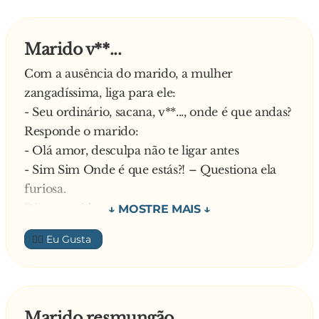
Marido v**...
Com a ausência do marido, a mulher
zangadíssima, liga para ele:
- Seu ordinário, sacana, v**..., onde é que andas?
Responde o marido:
- Olá amor, desculpa não te ligar antes
- Sim Sim Onde é que estás?! – Questiona ela
furiosa.
Diz o marido:
- Lembras-te daquela loja de jóias, onde
👍🏼
adoraste aquele anel lindíssimo de diamantes?
- Sim meu amor, paixão da minha vida! –
Responde ela já emocionada.
E diz o marido:
Marido resmungão