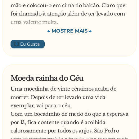
mão e colocou-o em cima do balcão. Claro que
foi chamado à atenção além de ter levado com
uma valente multa.
Apressadamente, o alentejano ligou para o
compadre que tinha uma tasca lá perto e
👍🏼
avisou-o:
- Compadre a ASAE esteve aqui. Tome atenção
que também são capazes de a seguir o visitar
Ainda o alentejano estava a acabar de falar e os
Moeda rainha do Céu
fiscais já entravam pela porta adentro.
Uma moedinha de vinte cêntimos acaba de
- Bom dia. Quero um café e um bolo. – Diz um
morrer. Depois de ter levado uma vida
dos fiscais.
exemplar, vai para o céu.
Com todo o cuidado, o alentejano deu-lhe o
Com um bocadinho de medo do que a esperava
café e com a tenaz tirou o bolo e colocou-o
por lá, fica contente quando é acolhida
num pires. Entretanto o fiscal, depois de ter
calorosamente por todos os anjos. São Pedro
tomado o café e comido o bolo, reparou que o