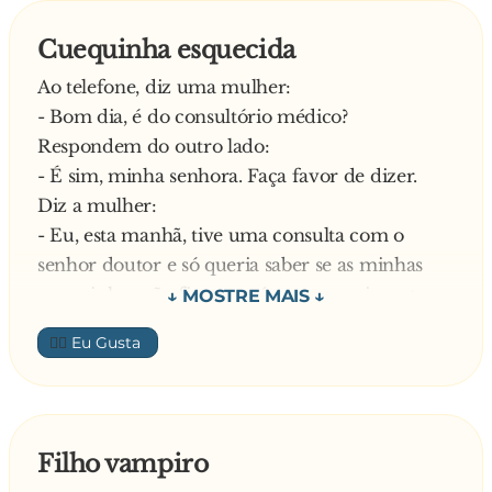
Ao que o Alentejano responde:
Cuequinha esquecida
- Pois é… já tive um carro desses, não presta pra
Ao telefone, diz uma mulher:
nada!
- Bom dia, é do consultório médico?
Respondem do outro lado:
- É sim, minha senhora. Faça favor de dizer.
Diz a mulher:
- Eu, esta manhã, tive uma consulta com o
senhor doutor e só queria saber se as minhas
cuequinhas não ficaram aí por esquecimento
Diz a recepcionista:
👍🏼
- Um momentovou já ver, minha senhora.
Três minutos depois a assistente informou a
senhora que não tinha encontrado nenhuma
cuequinha.
Filho vampiro
Responde a mulher: