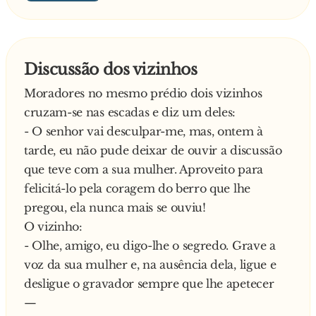
decidio não mudar de frequência.
E responde ela:
Quando o sporting encaixou o 3º, Dérinho
- Não! Só quando vai bêbado…
levanta-se e diz:
Discussão dos vizinhos
- Desliga essa m*rda que eu já não posso com
Moradores no mesmo prédio dois vizinhos
esses camelos.
cruzam-se nas escadas e diz um deles:
Grita de contente a mulher:
- O senhor vai desculpar-me, mas, ontem à
- Milagre Senhor!
tarde, eu não pude deixar de ouvir a discussão
—
que teve com a sua mulher. Aproveito para
felicitá-lo pela coragem do berro que lhe
pregou, ela nunca mais se ouviu!
O vizinho:
- Olhe, amigo, eu digo-lhe o segredo. Grave a
voz da sua mulher e, na ausência dela, ligue e
desligue o gravador sempre que lhe apetecer
—