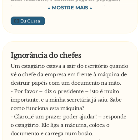
leva-o para a cave e fecha-o lá de castigo.
Conforme o papagaio se começa a habituar à
👍🏼
escuridão, começa a olhar em redor e vê uma
cruz com Jesus Cristo. Aproxima-se da cruz a
diz:
- Olá!
Ignorância do chefes
Jesus responde-lhe:
Um estagiário estava a sair do escritório quando
- Olá.
vê o chefe da empresa em frente à máquina de
O papagaio:
destruir papéis com um documento na mão.
- Estás aqui há muito tempo?
- Por favor – diz o presidente – isto é muito
Diz Jesus:
importante, e a minha secretária já saiu. Sabe
- Há 2,000 anos.
como funciona esta máquina?
E aflitíssimo, pergunta o papagaio:
- Claro…é um prazer poder ajudar! – responde
- Bolas! Para onde é que ligaste?
o estagiário. Ele liga a máquina, coloca o
documento e carrega num botão.