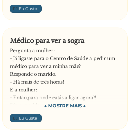
maltratada?
- Pois, chutar a bola daquela maneira, foi
👍🏼
E responde São Pedro:
mesmo ”meter água”
- Ó nota de cinquenta euros, está mas é
—
caladinha que a gente não te viu muitas vezes
na missa
Médico para ver a sogra
Pergunta a mulher:
- Já ligaste para o Centro de Saúde a pedir um
médico para ver a minha mãe?
Responde o marido:
- Há mais de três horas!
E a mulher:
- Então,para onde eatás a ligar agora?!
Diz o marido:
- Para o cangalheiro, talvez ele ainda chega
👍🏼
primeiro
—