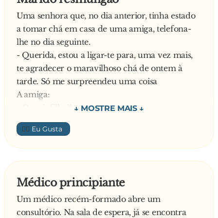
- Pois estou no bar do lado!
Uma senhora que, no dia anterior, tinha estado
a tomar chá em casa de uma amiga, telefona-
lhe no dia seguinte.
- Querida, estou a ligar-te para, uma vez mais,
te agradecer o maravilhoso chá de ontem à
tarde. Só me surpreendeu uma coisa
A amiga:
- O quê, filha?!
A outra:
👍🏼
- A maneira como o teu marido resmungou
contigo, mal chegou a casa!
A amiga:
- Não ligues, menina! Ele, coitado, só nessas
Médico principiante
ocasiões é que o pode fazer!
Um médico recém-formado abre um
—
consultório. Na sala de espera, já se encontra