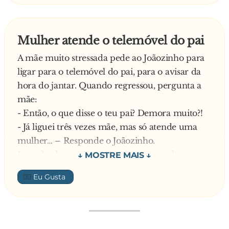
E continua o polícia:
- Então diga-me onde é que o senhor se
encontra neste momento? E responde o
Mulher atende o telemóvel do pai
maluco: - No Cemitério
A mãe muito stressada pede ao Joãozinho para
—
ligar para o telemóvel do pai, para o avisar da
hora do jantar. Quando regressou, pergunta a
mãe:
- Então, o que disse o teu pai? Demora muito?!
- Já liguei três vezes mãe, mas só atende uma
mulher… – Responde o Joãozinho.
Irritada, diz a mãe pensando em voz alta:
- Aaaah grande bandido! Quando ele chegar a
👍🏼
casa vai ver o que é bom!!!
Mal o pai aparece em casa, ela salta para cima
dele com tudo o que encontra à mão: vassoura,
frigideira, panela, rolo da massa Os vizinhos