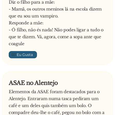
Diz o filho para a mãe:
- Obrigada! Vou ligar então para o consultório
- Mamã, os outros meninos lá na escola dizem
do meu dentista
que eu sou um vampiro.
—
Responde a mãe:
- Ó filho, não és nada! Não podes ligar a tudo o
que te dizem. Vá, agora, come a sopa ante que
coagule
👍🏼
ASAE no Alentejo
Elementos da ASAE foram destacados para o
Alentejo. Entraram numa tasca pediram um
café e um deles quis também um bolo. O
compadre deu-lhe o café, pegou no bolo com a