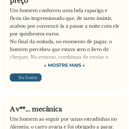
preço
Um homem conheceu uma bela rapariga e
ficou tão impressionado que, de tanto insistir,
acabou por convencê-la a passar a noite com ele
por quinhentos euros.
No final da noitada, no momento de pagar, o
homem percebeu que estava sem o livro de
cheques. No entanto, combinou de enviar o
dinheiro sem falta no dia seguinte. A moça não
ficou muito satisfeita, mas aceitou, por não ter
👍🏼
outra opção.
No dia seguinte, o homem preparava-se para
preencher o cheque, mas começou a pensar
que, afinal, a noite nem tinha sido assim tão
A v**... mecânica
maravilhosa Decidiu então pagar só duzentos e
Um homem ao seguir por umas estradinhas no
cinquenta euros. Como não queria dar barraca,
Alentejo, o carro avaria e foi obrigado a parar.
pediu à secretária para entregar um envelope