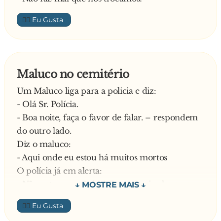
👍🏼
Maluco no cemitério
Um Maluco liga para a policia e diz:
- Olá Sr. Polícia.
- Boa noite, faça o favor de falar. – respondem
do outro lado.
Diz o maluco:
- Aqui onde eu estou há muitos mortos
O polícia já em alerta:
- Não entre em pânico! Em primeiro lugar, o
senhor está em segurança?
👍🏼
- Acho que sim! – responde o maluco.