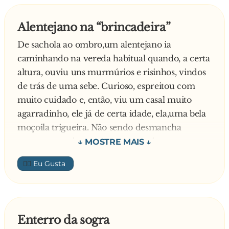
- E o que mais?
Responde o maluco:
Alentejano na “brincadeira”
- Ter mesmo muito dinheiro.
De sachola ao ombro,um alentejano ia
Curioso pergunta o médico:
caminhando na vereda habitual quando, a certa
- Para que queres tanto dinheiro?
altura, ouviu uns murmúrios e risinhos, vindos
Diz o maluco:
de trás de uma sebe. Curioso, espreitou com
- Por que tenho que comprar um rabo novo.
muito cuidado e, então, viu um casal muito
Estranhando pergunta o médico:
agarradinho, ele já de certa idade, ela,uma bela
- O que é que o teu rabo tem?
moçoila trigueira. Não sendo desmancha
Explica o maluco:
prazeres, o mirone recuou e seguiu o seu
- O meu rabo já está estragado! Vês?! Tem uma
caminho.
racha no meio
👍🏼
Duas horas depois, já de regresso a casa ao
—
passar pelo mesmo sítio, apercebeu-se que a
”brincadeira” ainda continuava. Admirado,
debruça-se na sebe e pergunta:
Enterro da sogra
- Antão compadri, inda dura?!