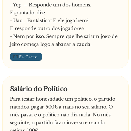
- Yep. – Responde um dos homens.
- Então e porque está a chorar?
- E posso saber por quê ?
Espantado, diz:
E responde o bêbado:
E explica a Irmã:
- Uau… Fantástico! E ele joga bem?
- Porque não me lembro onde vivo….
- É que a senhora calçou as sandálias do Padre
E responde outro dos jogadores:
António, Madre…
- Nem por isso. Sempre que lhe sai um jogo de
jeito começa logo a abanar a cauda.
👍🏼
Salário do Político
Para testar honestidade um politico, o partido
mandou pagar 500€ a mais no seu salário. O
mês passa e o politico não diz nada. No mês
seguinte, o partido faz o inverso e manda
retirar 500€.