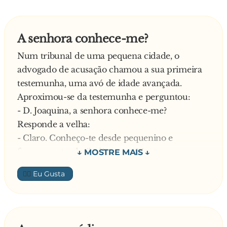
A senhora conhece-me?
Num tribunal de uma pequena cidade, o
advogado de acusação chamou a sua primeira
testemunha, uma avó de idade avançada.
Aproximou-se da testemunha e perguntou:
- D. Joaquina, a senhora conhece-me?
Responde a velha:
- Claro. Conheço-te desde pequenino e
francamente, desiludiste-me. Mentes
descaradamente a todo o mundo, enganas a tua
👍🏼
mulher com a secretária, ainda fizeste um filho
na tua cunhada, e deste-lhe dinheiro para se
livrar da barriga, manipulas as pessoas e falas
mal delas pelas costas. Julgas que és uma grande