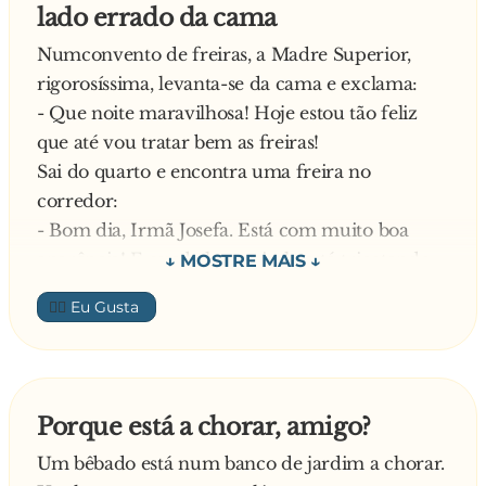
lado errado da cama
Numconvento de freiras, a Madre Superior,
rigorosíssima, levanta-se da cama e exclama:
- Que noite maravilhosa! Hoje estou tão feliz
que até vou tratar bem as freiras!
Sai do quarto e encontra uma freira no
corredor:
- Bom dia, Irmã Josefa. Está com muito boa
aparência! E que bela camisola está tricotando…
Responde a Irmã Josefa:
👍🏼
- Obrigada, Madre. A senhora também está
muito bem, mas parece que se levantou do lado
errado da cama, não?
A Madre não gostou nada do comentário, mas
Porque está a chorar, amigo?
continuou.
Um bêbado está num banco de jardim a chorar.
Mais adiante, encontrou outra freira: