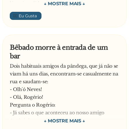
lá aceita o lisboeta e, curioso, pergunta:
- Isto acontece muitas vezes, aqui no Alentejo?
👍🏼
Responde o alentejano:
- Passo o dia nisto. À noite é que nã tenho
tempo…
- Ai não? Mas porquê?! – Pergunta o lisboeta.
Bêbado morre à entrada de um
E reposnde o alentejano:
bar
- Tenho que vir cá encher a poça de água…
Dois habituais amigos da pândega, que já não se
viam há uns dias, encontram-se casualmente na
rua e saudam-se:
- Olh´ó Neves!
- Olá, Rogério!
Pergunta o Rogério:
- Já sabes o que aconteceu ao nosso amigo
António?
O Neves, curioso: