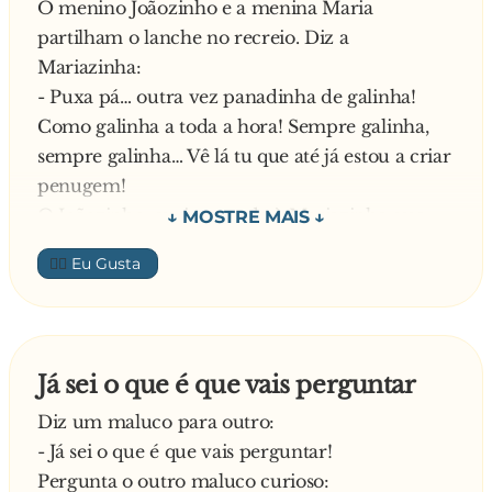
O menino Joãozinho e a menina Maria
partilham o lanche no recreio. Diz a
Mariazinha:
- Puxa pá… outra vez panadinha de galinha!
Como galinha a toda a hora! Sempre galinha,
sempre galinha… Vê lá tu que até já estou a criar
penugem!
O Joãozinho, curioso, pede à Mariazinha que
lhe mostre. A Mariazinha levanta a saia e… Diz o
👍🏼
Joãozinho:
- Ai tás tás! Sabes uma coisa? A minha mãe
também tem a mania da galinha… Eu também
já estou a criar uma penugem!
Já sei o que é que vais perguntar
Muito admirada diz a menina Maria:
Diz um maluco para outro:
- Tás? Então mostra lá, para ver se é como a
- Já sei o que é que vais perguntar!
minha…
Pergunta o outro maluco curioso:
O Joãozinho lá baixa as calças e mostra a sua