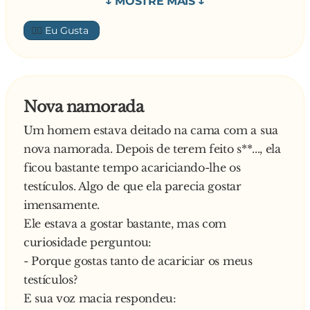
Desafia o motorista:
- Quer apostar?
👍🏼
Curioso pelo resultado, o cientista aceita e
decidiram experimentar já neste mesmo dia.
Trocaram de roupa e, quando chegaram ao
local da conferência, o motorista dirigiu-se para
Nova namorada
o palco enquanto o cientista ficou sentado no
Um homem estava deitado na cama com a sua
meio do público.
nova namorada. Depois de terem feito s**..., ela
Depois da palestra, começou um monte de
ficou bastante tempo acariciando-lhe os
perguntas, às quais ele respondeu com precisão.
testículos. Algo de que ela parecia gostar
No entanto, a certa altura, levantou-se um
imensamente.
senhor com uma questão difícil. Longe de
Ele estava a gostar bastante, mas com
entrar em pânico, diz o motorista:
curiosidade perguntou:
- Caro senhor, essa pergunta é tão fácil que até
- Porque gostas tanto de acariciar os meus
vou pedir ao meu motorista para responder
testículos?
E sua voz macia respondeu: