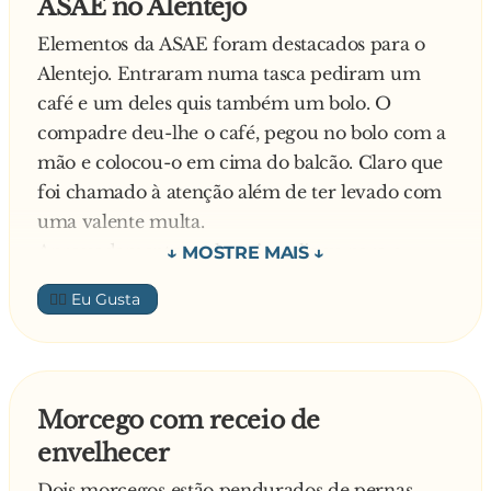
ASAE no Alentejo
Elementos da ASAE foram destacados para o
Alentejo. Entraram numa tasca pediram um
café e um deles quis também um bolo. O
compadre deu-lhe o café, pegou no bolo com a
mão e colocou-o em cima do balcão. Claro que
foi chamado à atenção além de ter levado com
uma valente multa.
Apressadamente, o alentejano ligou para o
compadre que tinha uma tasca lá perto e
👍🏼
avisou-o:
- Compadre a ASAE esteve aqui. Tome atenção
que também são capazes de a seguir o visitar
Ainda o alentejano estava a acabar de falar e os
Morcego com receio de
fiscais já entravam pela porta adentro.
envelhecer
- Bom dia. Quero um café e um bolo. – Diz um
dos fiscais.
Dois morcegos estão pendurados de pernas