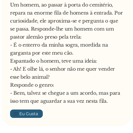
Um homem, ao passar à porta do cemitério,
Responde o outro:
repara na enorme fila de homens à entrada. Por
-Nã sinhori inda móli!
curiosidade, ele aproxima-se e pergunta o que
—
se passa. Responde-lhe um homem com um
pastor alemão preso pela trela:
- É o enterro da minha sogra, mordida na
garganta por este meu cão.
Espantado o homem, teve uma ideia:
- Ah! E olhe lá, o senhor não me quer vender
esse belo animal?
Responde o genro:
- Bem, talvez se chegue a um acordo, mas para
isso tem que aguardar a sua vez nesta fila.
👍🏼