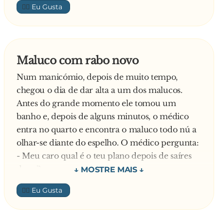
👍🏼
- Não, pá! O que foi?!
Explica o Rogério:
- A noite passada, mesmo à porta do bar, teve
um enfarde e morreu
Maluco com rabo novo
Pergunta o Neves:
Num manicómio, depois de muito tempo,
- Ele ia a entrar ou a sair?
chegou o dia de dar alta a um dos malucos.
Responde o amigo:
Antes do grande momento ele tomou um
- Ia a entrar.
banho e, depois de alguns minutos, o médico
O outro:
entra no quarto e encontra o maluco todo nú a
- Chiça, que azar!
olhar-se diante do espelho. O médico pergunta:
—
- Meu caro qual é o teu plano depois de saíres
daqui?
Responde o maluco:
👍🏼
- O meu plano é ter muito dinheiro.
Diz o médico: