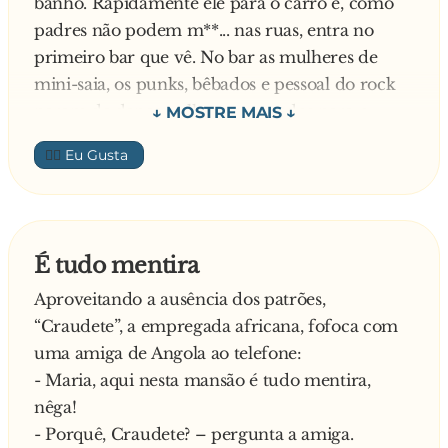
banho. Rapidamente ele pára o carro e, como
padres não podem m**... nas ruas, entra no
primeiro bar que vê. No bar as mulheres de
mini-saia, os punks, bêbados e pessoal do rock
param de dançar, olham assustados para o
padre e ele pergunta:
👍🏼
- Pelo amor de Deus, onde fica a casa de banho?
O barman cochicha para o sacerdote:
- Desculpe, sr. Padre Acho que é melhor o
senhor não usar a nossa casa de banho! Lá há
É tudo mentira
uma estátua de uma mulher nua com apenas
Aproveitando a ausência dos patrões,
uma folha de parreira cobrindo o s**.... Isso
“Craudete”, a empregada africana, fofoca com
com certeza não vai agradar o senhor
uma amiga de Angola ao telefone:
- O que é isso! – diz o padre, aflito. - Eu posso
- Maria, aqui nesta mansão é tudo mentira,
muito bem suportar este tipo de objecto pagão!
nêga!
E então o padre dirige-se até à casa de banho e
- Porquê, Craudete? – pergunta a amiga.
todos do bar ficam muito intrigados. Quando