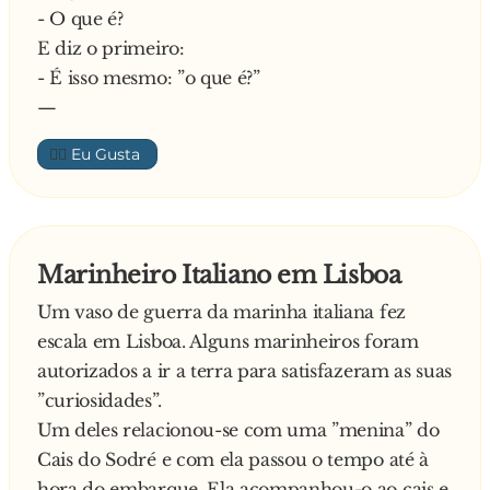
- O que é?
penugem.
E diz o primeiro:
E, muito rapidamente, acrescenta a menina
- É isso mesmo: ”o que é?”
Maria
—
- Ai Joãozinho, tu estás muito pior que eu! Até já
tens pescoço e moelas
👍🏼
Marinheiro Italiano em Lisboa
Um vaso de guerra da marinha italiana fez
escala em Lisboa. Alguns marinheiros foram
autorizados a ir a terra para satisfazeram as suas
”curiosidades”.
Um deles relacionou-se com uma ”menina” do
Cais do Sodré e com ela passou o tempo até à
hora do embarque. Ela acompanhou-o ao cais e,