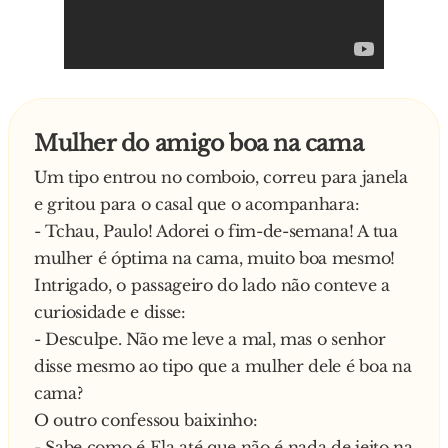
Como a nossa medicina ainda não está muito
me esqueço também de referir que engana a
avançada para lhe implantarmos-lhe uma
mulher com três mulheres diferentes, uma das
cabeça, resolvemos meter-lhe um melão.
quais, curiosamente, é a tua própria mulher.
Curiosos os outros dois:
Sim, também o conheço. E muito bem.!
- E então?
O defensor, ficou em estado de choque. Então,
Mulher do amigo boa na cama
Continua o português:
o Juiz pediu a ambos os advogados que se
Um tipo entrou no comboio, correu para janela
- Não é que o gajo tirou um curso superior e
aproximassem do estrado e com uma voz
e gritou para o casal que o acompanhara:
tornou-se Primeiro-ministro de Portugal…
muito baixa, diz-lhes:
- Tchau, Paulo! Adorei o fim-de-semana! A tua
- Se algum dos dois perguntar ao raio da velha
mulher é óptima na cama, muito boa mesmo!
se me conhece, juro-vos que vão todos presos!
Intrigado, o passageiro do lado não conteve a
curiosidade e disse:
- Desculpe. Não me leve a mal, mas o senhor
disse mesmo ao tipo que a mulher dele é boa na
cama?
O outro confessou baixinho:
- Sabe como é Ela até que não é nada de jeito na