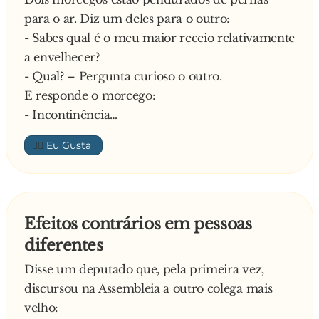
Com todo o cuidado, o alentejano deu-lhe o
para o ar. Diz um deles para o outro:
café e com a tenaz tirou o bolo e colocou-o
- Sabes qual é o meu maior receio relativamente
num pires. Entretanto o fiscal, depois de ter
a envelhecer?
tomado o café e comido o bolo, reparou que o
- Qual? – Pergunta curioso o outro.
homem tinha um cordel preso na braguilha e
E responde o morcego:
perguntou:
- Incontinência…
- Oiça, para que é esse cordel?
👍🏼
Explica o alentejano:
- Então, quando vou fazer xixi, abro a
braguilha, puxo o cordel e faço o servicinho
Nunca chego a tocar com a mãos só a pensar na
Efeitos contrários em pessoas
higiene!
diferentes
Espantado com a máxima higiene mantida pelo
alentejano, curioso perguntou:
Disse um deputado que, pela primeira vez,
- Então e depois como é que mete isso para
discursou na Assembleia a outro colega mais
dentro?
velho: