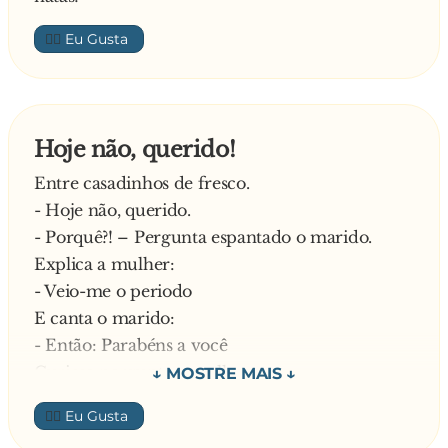
👍🏼
Hoje não, querido!
Entre casadinhos de fresco.
- Hoje não, querido.
- Porquê?! – Pergunta espantado o marido.
Explica a mulher:
- Veio-me o periodo
E canta o marido:
- Então: Parabéns a você
Curiosa pergunta a mulher:
- Porque é que estás a cantar isso?!
👍🏼
E responde o homem: