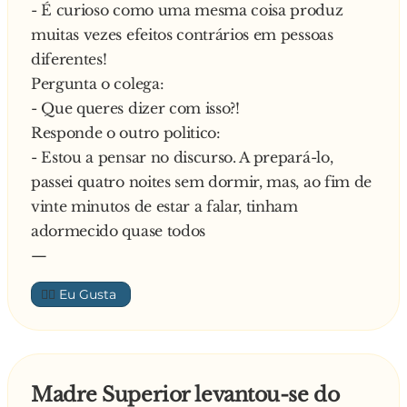
E diz o alentejano:
- É curioso como uma mesma coisa produz
- Ahh isso é com a tenaz dos bolos…
muitas vezes efeitos contrários em pessoas
diferentes!
Pergunta o colega:
- Que queres dizer com isso?!
Responde o outro politico:
- Estou a pensar no discurso. A prepará-lo,
passei quatro noites sem dormir, mas, ao fim de
vinte minutos de estar a falar, tinham
adormecido quase todos
—
👍🏼
Madre Superior levantou-se do