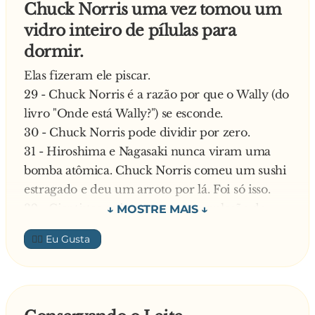
Chuck Norris uma vez tomou um
— Faleceu.
— De quê?
vidro inteiro de pílulas para
— Frio e fome.
dormir.
O garçom perde a calma e diz:
Elas fizeram ele piscar.
— Escute aqui, se você falar mais dez palavras
29 - Chuck Norris é a razão por que o Wally (do
com a letra "F", pode se levantar e ir embora
livro "Onde está Wally?") se esconde.
sem pagar a conta.
30 - Chuck Norris pode dividir por zero.
— Foi formidável, figura. Fazendo fiado, fácil,
31 - Hiroshima e Nagasaki nunca viram uma
fácil fico freguês!
bomba atômica. Chuck Norris comeu um sushi
O homem levanta-se e sai andando, mas o
estragado e deu um arroto por lá. Foi só isso.
garçom grita:
32 - Cientistas estimaram que a explosão de
— Ei, espere aí! Ainda falta uma palavra!
uma galáxia libera energia equivalente a 1
O homem responde, sem se virar:
👍🏼
CNRhK (ou seja, um Chuck Norris's
— f**...-se!
Roundhouse Kick).
33 - Chuck Norris pode tocar no MC Hammer
(autor da música "U Can´t Touch This").