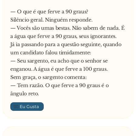
— O senhor trabalha?
vez insiste:
— Fui ferreiro.
— Ah, Chico, deixa disso! Você nunca usa o
— O que é que ferve a 90 graus?
— Deixou o serviço?
cinto! O sujeito não se contém e grita para a
Silêncio geral. Ninguém responde.
— Fui forçado.
sogra:
— Vocês são umas bestas. Não sabem de nada. É
— Por quê?
— CALA ESSA BOCA! O guarda se inclina e
a água que ferve a 90 graus, seus ignorantes.
— Faltou ferro.
pergunta:
Já ia passando para a questão seguinte, quando
— E o que o senhor fazia?
— Ele sempre grita assim com a senhora? Ela
um candidato falou timidamente:
— Ferrolho, ferradura, faca...ferragem.
responde:
— Seu sargento, eu acho que o senhor se
— O senhor torce por algum time?
— Não, seu guarda. Só quando ele bebe.
enganou. A água é que ferve a 100 graus.
— Fui Fluminense.
Sem graça, o sargento comenta:
— E deixou de ser por quê?
— Tem razão. O que ferve a 90 graus é o
— Fez feio.
ângulo reto.
— Qual é o seu time agora?
— Flamengo.
👍🏼
— O senhor é casado?
— Fui.
— E a sua esposa?