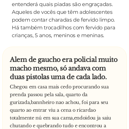
imagens.
entenderá quais piadas são engraçadas.
48 - Chuck Norris não compra manteiga. Ele dá
Aqueles de vocês que têm adolescentes
roundhouse kicks nas vacas e elas viram
podem contar charadas de fervido limpo.
manteiga.
Há também trocadilhos com fervido para
49 - Quando urina, Chuck Norris pode
crianças, 5 anos, meninos e meninas.
facilmente perfurar titânio.
50 - Chuck Norris não faz a barba, ele dá um
roundhouse kick na própria cara. Afinal, a única
Alem de gaucho era policial muito
coisa que pode cortar Chuck Norris é... Chuck
macho mesmo, só andava com
Norris.
duas pistolas uma de cada lado.
51 - As Tartarugas Ninja são baseadas numa
Chegou em casa mais cedo procurando sua
história real. Uma vez Chuck Norris estava
prenda passou pela sala, quarto da
mascando um casco de tartaruga (ele adora!) e,
gurizada,bannheiro nao achou, foi para seu
quando foi ao banheiro, fez uma tartaruga
quarto ao entrar viu a cena o ricardao
falante de 1,80m que sabia caratê.
totalmente nú em sua cama,endoidou ja saiu
52 - Chuck Norris inventou a cesariana quando
chutando e quebrando tudo e encontrou a
deu um roundhouse kick para sair da barriga