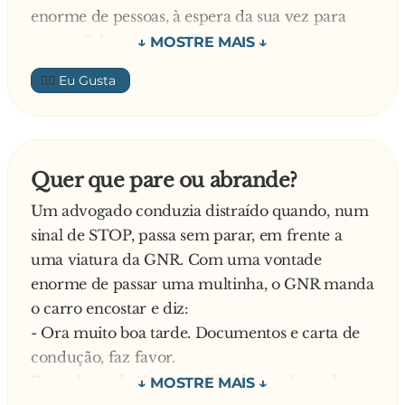
enorme de pessoas, à espera da sua vez para
entrar. O homem, confuso, pergunta ao
ajudante do diabo de serviço:
👍🏼
- Como funciona o inferno capitalista?
Responde o ajudante:
- O pecador entra e é metido num caldeirão
colocado em cima duma enorme fogueira,
Quer que pare ou abrande?
dentro de óleo a ferver!
Um advogado conduzia distraído quando, num
- E o inferno socialista?! – Pergunta o homem.
sinal de STOP, passa sem parar, em frente a
Responde o ajudante:
uma viatura da GNR. Com uma vontade
- É igual.
enorme de passar uma multinha, o GNR manda
Ainda mais confuso, pergunta o homem:
o carro encostar e diz:
- Então porque é que está uma fila tão grande
- Ora muito boa tarde. Documentos e carta de
para o inferno socialista?
condução, faz favor.
Explica o ajudante:
Fazendo-se de desentendido diz o advogado:
- Porque se acabou a lenha, não há dinheiro