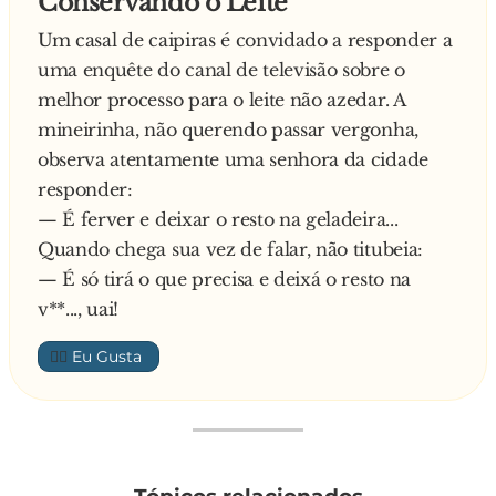
Conservando o Leite
34 - Quando Chuck Norris faz flexões, ele não
Um casal de caipiras é convidado a responder a
levanta o próprio peso. Ele empurra o planeta.
uma enquête do canal de televisão sobre o
35 - Chuck Norris venceu o Campeonato
melhor processo para o leite não azedar. A
Mundial de Poker com um dois de paus e uma
mineirinha, não querendo passar vergonha,
carta "Saída Livre da Prisão" do Banco
observa atentamente uma senhora da cidade
Imobiliário.
responder:
36 - Deus precisava de 10 dias para construir o
— É ferver e deixar o resto na geladeira...
mundo. Chuck Norris deu a ele 6 e olhe lá.
Quando chega sua vez de falar, não titubeia:
37 - Ozzy Osbourne morde cabeças de
— É só tirá o que precisa e deixá o resto na
morcegos. Chuck Norris morde cabeças de
v**..., uai!
Ozzy Osbournes.
38 - O título original para Star Wars era
👍🏼
"Skywalker: Texas Ranger", estrelando Chuck
Norris.
39 - Chuck Norris recusou o papel porque se
ele usasse "a força", Darth Vader falaria fino para
o resto da vida.