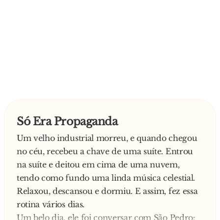
Não satisfeito, o advogado desafia o policia:
- Ou não Sr. Guarda. Eu sou advogado e sei das
suas limitações na interpretação de texto de lei.
Proponho-lhe o seguinte: Se você conseguir
explicar-me a diferença legal entre abrandar e
parar, eu mostro-lhe os documentos e você
pode multar-me. Senão, vou-me embora sem
multa.
E o GNR:
Só Era Propaganda
- Afirmativo e concordo… Pode fazer o favor de
Um velho industrial morreu, e quando chegou
sair da viatura, Sr. condutor?
no céu, recebeu a chave de uma suíte. Entrou
O advogado desce e então a patrulha da GNR
na suíte e deitou em cima de uma nuvem,
saca do cassetete, e aquilo é porrada que até
tendo como fundo uma linda música celestial.
ferve, para cima do advogado. Socos pra tudo
Relaxou, descansou e dormiu. E assim, fez essa
quanto é lado, lambadas, biqueiradas nos
rotina vários dias.
dentes… O advogado grita por socorro, e
Um belo dia, ele foi conversar com São Pedro:
implora para parar. E o GNR pergunta: