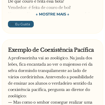
De que couro é feita essa bota?
Vendedor: é feita de couro de boi!
No outro dia o gaúcho voutou na mesma loja
olhou a mesma bota e perguntou pro mesmo
👍🏼
atendente: bah, tchê... Que bota linda,
maravilhosa... de que couro é feita essa bota?
Vendedor: é feita de couro de v**...!
No outro dia o gaúcho chegou na mesma loja,
Exemplo de Coexistência Pacífica
olhou a mesma bota e perguntou pro mesmo
A professorinha vai ao zoológico. Na jaula dos
vendedor: bah, tchê... que bota linda,
leões, fica encantada ao ver o majestoso rei da
maravilhosa!! de que couro é feita essa bota?
selva dormindo tranquilamente ao lado de
E o vendedor já irritado diz:
vários cordeirinhos. Antevendo a possibilidade
Ê cassete... essa bota é feita de couro de pica!!
de ensinar aos alunos o verdadeiro sentido da
E o gaúcho mais entusiasmado ainda diz:
coexistência pacífica, pergunta ao diretor do
Bah, tchê... entaum vista ela e me encha o cú de
zoológico:
chutes!!
— Mas como o senhor consegue realizar uma