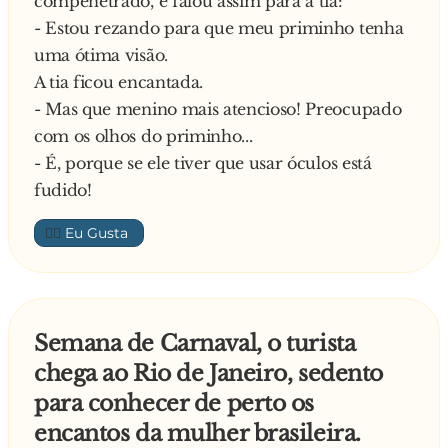
compenetrado, e falou assim para a tia:
a come-la, até que em dado momento ela não
- Estou rezando para que meu priminho tenha
aguenta
- O que será que eu fiz pra receber este
uma ótima visão.
aquela pressão toda e solta um longo p**....
maravilhoso prêmio?
A tia ficou encantada.
- Mas que menino mais atencioso! Preocupado
Triste e desolada, volta para casa e sua mãe, ao
- Você eu não sei! - respondeu o rapaz - Mas eu
com os olhos do priminho...
vê-la
pisei num pato!
- É, porque se ele tiver que usar óculos está
chorando pergunta o que aconteceu, e ao saber
fudido!
de toda
essa história fala para a filha:
👍🏼
- "Pois eu vou lá na loja e vou ganhar o tapete
pra
você com minha experiência".
Semana de Carnaval, o turista
chega ao Rio de Janeiro, sedento
Ao chegar na loja do Salim a mãe pergunta-lhe
para conhecer de perto os
se a
encantos da mulher brasileira.
proposta ainda está em pé, quando recebe a