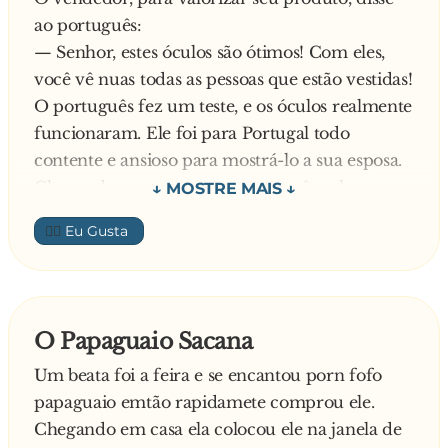
exame. Como ganhei uma pontuação de 150%?
ao português:
O professor respondeu:
— Senhor, estes óculos são ótimos! Com eles,
— Eu te dei 50% por desmontar perfeitamente
você vê nuas todas as pessoas que estão vestidas!
o motor do carro. Eu dei outros 50% para
O português fez um teste, e os óculos realmente
perfeitamente remontar o motor. No final te dei
funcionaram. Ele foi para Portugal todo
mais 50% por ter feito tudo através do cano de
contente e ansioso para mostrá-lo a sua esposa.
descarga.
Chegando em sua casa, o português colocou os
óculos e, lógico, viu sua esposa e seu vizinho
👍🏼
sentados no sofá pelados. Ele então retirou os
óculos, mas eles continuaram nus. Então ele
falou:
— Ora, pois! Acho que já quebrou essa porcaria!
O Papaguaio Sacana
Um beata foi a feira e se encantou porn fofo
papaguaio emtão rapidamete comprou ele.
Chegando em casa ela colocou ele na janela de