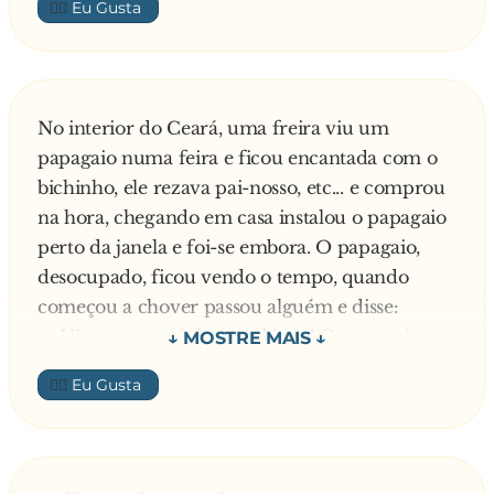
👍🏼
pegar Maria pelada. Abre a porta e vê Maria e
um homem no sofá pelados. Tira os óculos,
pelados. Põe os óculos, pelados. Tira, pelados.
Põe, pelados.
No interior do Ceará, uma freira viu um
E Manuel diz:
papagaio numa feira e ficou encantada com o
- p**... que pariu! Essa m**... já quebrou!
bichinho, ele rezava pai-nosso, etc... e comprou
na hora, chegando em casa instalou o papagaio
perto da janela e foi-se embora. O papagaio,
desocupado, ficou vendo o tempo, quando
começou a chover passou alguém e disse:
— Vixe, que aguinha pai-dégua! O papagaio,
muito esperto, decorou, passou a chuva e uma
👍🏼
mula empacou na frente da janela, se deitando
no meio da rua, desesperando o dono:
— Mete o dedo no c*u dessa égua que ela se
levanta num instante! O papagaio decorou.