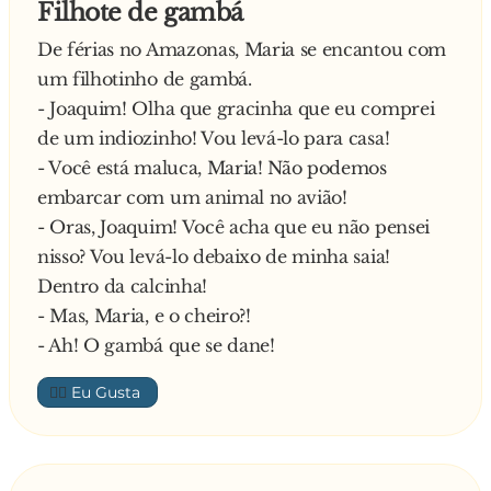
Filhote de gambá
Depois de uma semana a freira decidiu que
De férias no Amazonas, Maria se encantou com
queria batizar o papagaio e tanto perturbou o
um filhotinho de gambá.
padre que conseguiu a cerimônia, no instante
- Joaquim! Olha que gracinha que eu comprei
em que o padre despejou a água-benta sobre o
de um indiozinho! Vou levá-lo para casa!
papagaio, este gritou:
- Você está maluca, Maria! Não podemos
— Vixe, que aguinha pai-dégua! Então a freira
embarcar com um animal no avião!
desmaiou, e papagaio soltou:
- Oras, Joaquim! Você acha que eu não pensei
— Mete o dedo no c*u dessa égua que ela se
nisso? Vou levá-lo debaixo de minha saia!
levanta num instante...
Dentro da calcinha!
- Mas, Maria, e o cheiro?!
- Ah! O gambá que se dane!
👍🏼