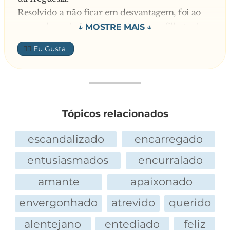
Resolvido a não ficar em desvantagem, foi ao
mercado onde Lhe impingiram um filhote de
coruja implume, como se fosse um papagaio
👍🏼
recém-nascido, receptivo a qualquer
ensinamento.
Três meses depois, o bichinho já estava todo
emplumado e adulto, quando um freguês
perguntou:
Tópicos relacionados
— Como é Joaquim, o papagaio já está falando?
— Não meu amigo, mas parece inteligente, pois
escandalizado
encarregado
presta uma atenção. . .
entusiasmados
encurralado
amante
apaixonado
envergonhado
atrevido
querido
alentejano
entediado
feliz