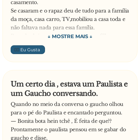
casamento.
Se casaram e o rapaz deu de tudo para a família
da moça, casa carro, TV,mobiliou a casa toda e
não faltava nada para essa família.
Passado dois meses de casamento, a filha
retorna a casa dos pais reclamando do marido e
👍🏼
que não iria voltar para ele.
O pai assustado perguntou o que aconteceu e a
filha explicou.
Olha pai, vou exemplificar, quando eu me casei
Um certo dia , estava um Paulista e
com ele o meu "cú" era igual a uma moeda de
um Gaucho conversando.
0.05 centavos, agora esta parecendo um moeda
de Hum real Ora minha filha pode voltar para
Quando no meio da conversa o gaucho olhou
ele disse o pai nervoso, não é por causa de 95
para o pé do Paulista e encantado perguntou.
centavos que você vai levar a família a miséria
— Bonita bota hein tchê , É feita de que??
de novo.
Prontamente o paulista pensou em se gabar do
gaucho e disse.