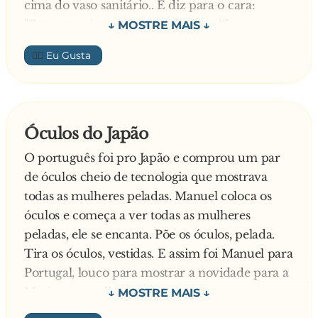
cima do vaso sanitário.. E diz para o cara:
A mulher ficou encantada. E logo viu um
"Bota essa pica aqui na minha boca!!"
menino:
O cara ja cheio de vontade não perde tempo e
👍🏼
bota a pica na boca do anão.. então o Anão dá
— Qual o seu nome?
uma mordida e trinca os dentes e diz:
"Passa todo seu dinheiro, celular e chave do
O garoto, todo torto, respondeu:
carro se não eu pulo do vaso!!!
Óculos do Japão
— Armário.
O português foi pro Japão e comprou um par
de óculos cheio de tecnologia que mostrava
todas as mulheres peladas. Manuel coloca os
óculos e começa a ver todas as mulheres
peladas, ele se encanta. Põe os óculos, pelada.
Tira os óculos, vestidas. E assim foi Manuel para
Portugal, louco para mostrar a novidade para a
Maria, sua mulher.
Quando chega em casa, já coloca os óculos para