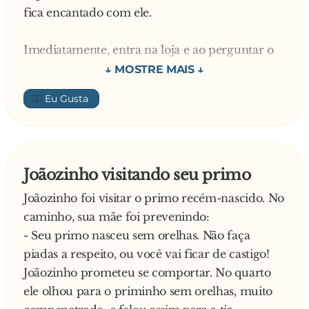
fica encantado com ele.
Mi passou a tomar ainda mais cuidado do que
já tinha antes e foi levando sua vida sem pisar
Imediatamente, entra na loja e ao perguntar o
em nenhum pato.
preço
para o Salim vê que nunca teria condições de
👍🏼
Até que certo dia ela vê São Pedro vindo em sua
compra-lo.
direção com um par de algemas e um homem...
Muito espertalhão, Salim faz uma proposta:
- Que gato! - gritou ela, olhando para o rapaz
Joãozinho visitando seu primo
másculo de olhos azuis e pinta de ator de
- "Se der metitinha com Salim e aguentar sem
Hollywood.
Joãozinho foi visitar o primo recém-nascido. No
p**...
caminho, sua mãe foi prevenindo:
ganha o tapete"
- Você vai passar a eternidade com esse
- Seu primo nasceu sem orelhas. Não faça
homem! - disse São Pedro, algemando o casal.
piadas a respeito, ou você vai ficar de castigo!
A moça, achando que seria fácil topa a aposta e
Joãozinho prometeu se comportar. No quarto
logo
Quando São Pedro se afastou ela murmurou ao
ele olhou para o priminho sem orelhas, muito
Salim a coloca como um f**... no chão e começa
seu príncipe encantado: