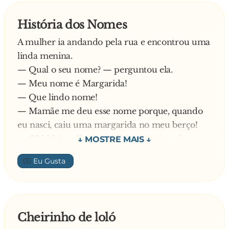
História dos Nomes
A mulher ia andando pela rua e encontrou uma
linda menina.
— Qual o seu nome? — perguntou ela.
— Meu nome é Margarida!
— Que lindo nome!
— Mamãe me deu esse nome porque, quando
eu nasci, caiu uma margarida no meu berço!
— Ohhhh! — disse a mulher, emocionada.
A mulher continua a andar e vê outra linda
👍🏼
garota:
— Qual o seu nome? — repete ela.
— Meu nome é Rosinha... Porque, quando eu
era um bebezinho, caiu uma rosa no meu
Cheirinho de loló
berço!