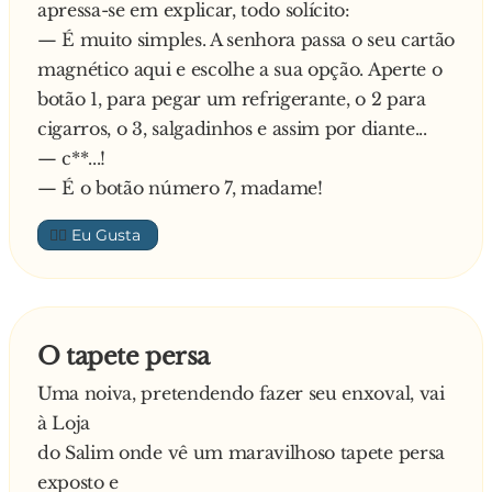
Minutos depois, São Pedro apareceu com um
nas emergências. O que será que ele vai ser?
apressa-se em explicar, todo solícito:
par de algemas e o homem mais feio que elas já
E o maridão responde:
— É muito simples. A senhora passa o seu cartão
tinham visto na vida ou na morte.
— Pelo cheiro dos dedos dele, vai ser
magnético aqui e escolhe a sua opção. Aperte o
ginecologista!
botão 1, para pegar um refrigerante, o 2 para
- Você não cumpriu a regra! - disse São Pedro -
cigarros, o 3, salgadinhos e assim por diante...
O seu castigo é viver a eternidade acorrentada a
— c**...!
este homem!
— É o botão número 7, madame!
👍🏼
Então Si seguiu o seu caminho, cabisbaixa, ao
lado do mocréio.
Dias depois, Fá cometeu o mesmo erro e
O tapete persa
começou a chorar.
Uma noiva, pretendendo fazer seu enxoval, vai
- Não adianta se lamentar! - disse São Pedro - ao
à Loja
lado de um homem ainda mais feio.E lá se foi
do Salim onde vê um maravilhoso tapete persa
Fá cumprir sua eterna pena.
exposto e