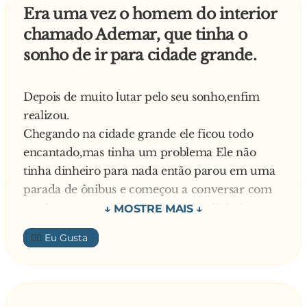
Era uma vez o homem do interior
chamado Ademar, que tinha o
sonho de ir para cidade grande.
Depois de muito lutar pelo seu sonho,enfim
realizou.
Chegando na cidade grande ele ficou todo
encantado,mas tinha um problema Ele não
tinha dinheiro para nada então parou em uma
parada de ônibus e começou a conversar com
um homem,contou que não tinha dinheiro e
não sabia como conseguir então o homem disse
👍🏼
para Ademar que sabia uma maneira de
conseguir muito dinheiro em pouco tempo
Ademar se interessou no assunto, então o
homem disse me encontra á noite na rua