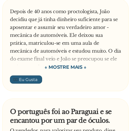
Depois de 40 anos como proctologista, João
decidiu que já tinha dinheiro suficiente para se
aposentar e assumir seu verdadeiro amor -
mecânica de automóveis. Ele deixou sua
prática, matriculou-se em uma aula de
mecânica de automóveis e estudou muito. O dia
do exame final veio e João se preocupou se ele
seria capaz de completar o teste com a mesma
proficiência que seus colegas mais jovens. A
👍🏼
maioria dos alunos completou o exame em
duas horas. João, por outro lado, levou as quatro
horas inteiras disponíveis. No dia seguinte, João
ficou encantado e surpreso ao ver uma
O português foi ao Paraguai e se
pontuação de 150% para o seu exame. João falou
encantou por um par de óculos.
com seu professor depois da aula.
— Eu nunca sonhei que poderia ir tão bem no
O vendedor, para valorizar seu produto, disse