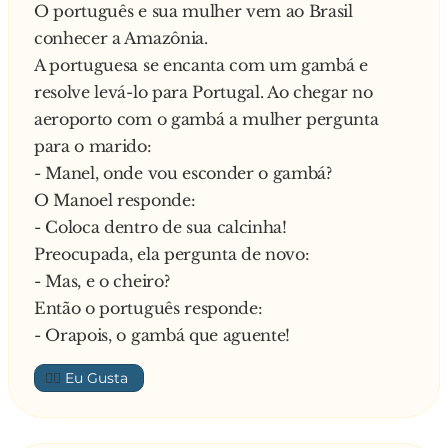
O português e sua mulher vem ao Brasil
A mulher ficou encantada. E logo viu um
conhecer a Amazônia.
menino:
A portuguesa se encanta com um gambá e
— Qual o seu nome?
resolve levá-lo para Portugal. Ao chegar no
O garoto, todo torto, respondeu:
aeroporto com o gambá a mulher pergunta
— Armário.
para o marido:
- Manel, onde vou esconder o gambá?
O Manoel responde:
- Coloca dentro de sua calcinha!
Preocupada, ela pergunta de novo:
- Mas, e o cheiro?
Então o português responde:
- Orapois, o gambá que aguente!
👍🏼