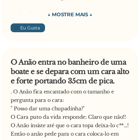
— Que lindo nome!
👍🏼
— Mamãe me deu esse nome porque, quando
eu nasci, caiu uma margarida no meu berço!
— Ohhhh! — disse a mulher, emocionada.
O Anão entra no banheiro de uma
boate e se depara com um cara alto
A mulher continua a andar e vê outra linda
e forte portando 35cm de pica.
garota:
. O Anão fica encantado com o tamanho e
— Qual o seu nome? — repete ela.
pergunta para o cara:
" Posso dar uma chupadinha?"
— Meu nome é Rosinha... Porque, quando eu
O Cara puto da vida responde: Claro que não!!
era um bebezinho, caiu uma rosa no meu
O Anão insiste até que o cara topa deixa-lo c**...!
berço!
Então o anão pede para o cara coloca-lo em