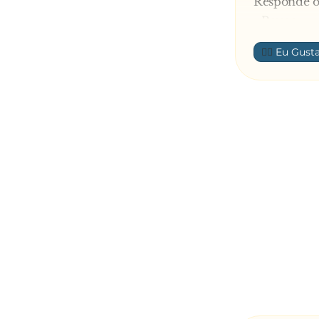
Responde 
- Pouco.
O médico c
👍🏼
- Ainda bem
E o homem
- Não posso
Lamentand
- Pois, é pe
- Muito po
O médico 
- Isso é qu
compensar f
Ele foi par
foi tomar u
melhor baby
Ele sai do 
a mulher, s