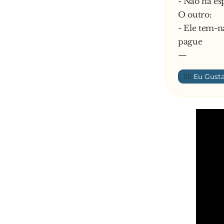
- Não há es
O outro:
- Ele tem-n
pague
—
👍🏼