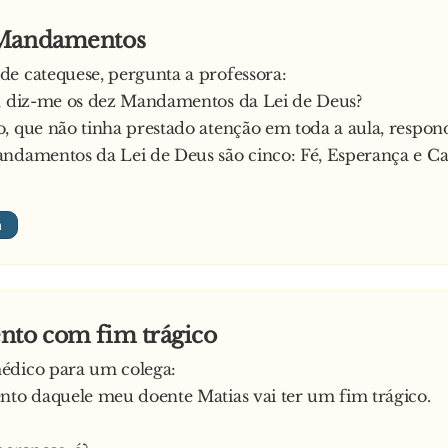
ue vais?
 Mandamentos
com ar de quem tem que explicar tudo:
te o que o médico me disse?
e catequese, pergunta a professora:
:
o, diz-me os dez Mandamentos da Lei de Deus?
isso mesmo estou aqui, já prontinha para… bom tu sabes!
, que não tinha prestado atenção em toda a aula, respon
esponde:
ndamentos da Lei de Deus são cinco: Fé, Esperança e Ca
 Maria, lá estás tu outra vez com a mania dos remédios ca
erida por Ana Pires.
nto com fim trágico
édico para um colega:
nto daquele meu doente Matias vai ter um fim trágico.