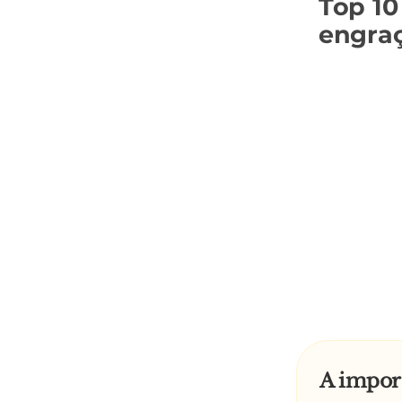
Top 10
engra
A import