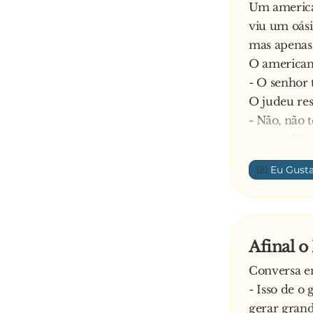
Um american
viu um oási
mas apenas
O american
- O senhor
O judeu re
- Não, não 
apenas 50 e
O americano
👍🏼
- i**...! N
gu-a! Eu de
- Está cert
gravata e q
Afinal o
você contin
Conversa en
encontrará 
- Isso de o
precisa.
gerar grand
Resmungand