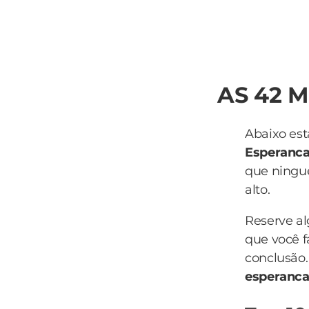
AS 42 
Abaixo est
Esperanc
que ningué
alto.
Reserve a
que você f
conclusão.
esperanc