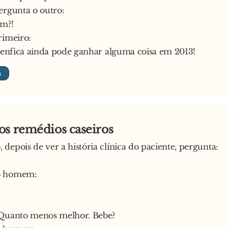
ergunta o outro:
rias horas depois regressou, quase morto, exclamando:
im?!
lá uma dessas! O sacana do seu irmão não me deixa ent
rimeiro:
 sem gravata
 Benfica ainda pode ganhar alguma coisa em 2013!
os remédios caseiros
depois de ver a história clínica do paciente, pergunta:
o homem:
 Quanto menos melhor. Bebe?