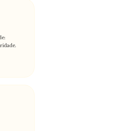
de:
ridade.
seiros…