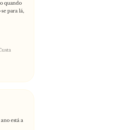
to quando
se para lá,
Custa
eciso de á-
omprar uma
uinho. Se
ilhas, você
 você
 ano está a
guiu