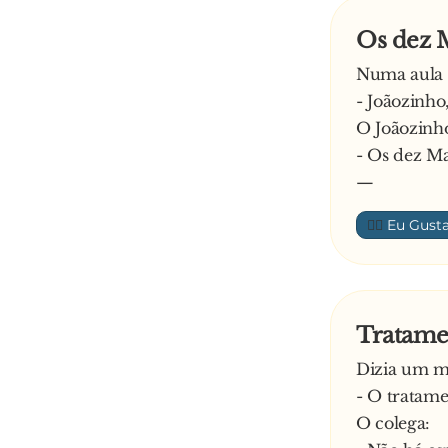
- Aonde é q
Os dez
E o homem 
- Não ouvis
Numa aula d
E a mulher
- Joãozinh
- Sim, por 
O Joãozinho
Então ele r
- Os dez Ma
- Ah Maria,
—
————–
👍🏼
Anedota sug
Tratame
Dizia um m
- O tratame
O colega: