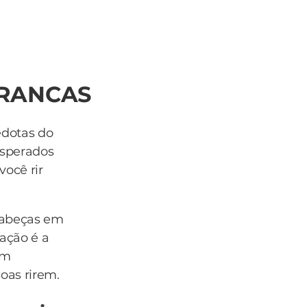
ERANCAS
edotas do
esperados
você rir
cabeças em
ação é a
om
oas rirem.