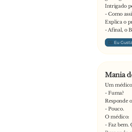
Intrigado p
caminho. Vá
- Como ass
- Venda-me 
Explica o p
restaurante
- Afinal, o
👍🏼
Mania d
Um médico, 
- Fuma?
Responde 
- Pouco.
O médico:
- Faz bem.