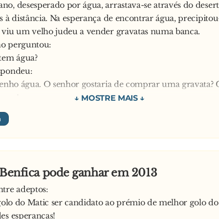
o, desesperado por água, arrastava-se através do deser
s à distância. Na esperança de encontrar água, precipitou-
 viu um velho judeu a vender gravatas numa banca.
o perguntou:
 tem água?
spondeu:
tenho água. O senhor gostaria de comprar uma gravata? 
uros!
 gritou-lhe:
ão preciso de uma gravata e ainda por cima caríssima. Eu pr
via era matar-te, mas quero é mesmo encontrar água!
o – disse o velho judeu – não importa que não queira c
ue o senhor me odeie. Vou mostrar-lhe que não sou mesq
 Benfica pode ganhar em 2013
uar ao longo daquele monte ali, a leste, a cerca de duas m
tre adeptos:
um lindo restaurante. Ele tem toda a água fresca de que
 golo do Matic ser candidato ao prémio de melhor golo do
es esperanças!
o, o americano subiu penosamente a montanha e lá se