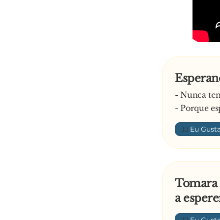
Esperan
- Nunca te
- Porque es
👍🏼
Tomara 
a espere