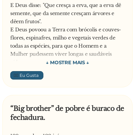
E Deus disse: "Que cresça a erva, que a erva dê
semente, que da semente cresçam árvores e
dêem frutos".
E Deus povoou a Terra com brócolis e couves-
flores, espinafres, milho e vegetais verdes de
todas as espécies, para que o Homem e a
Mulher pudessem viver longas e saudáveis
vidas.
E Satanás criou o McDonalds e a promoção de
👍🏼
dois BigMacs a cinco reais.
E Satanás disse ao homem: "Queres as batatas
fritas com quê?"
E o Homem disse: "Na promoção, com Coca-
“Big brother” de pobre é buraco de
cola, catchup e mostarda".
fechadura.
E o Homem engordou cinco quilos.
E Deus criou o iogurte saudável, para que a