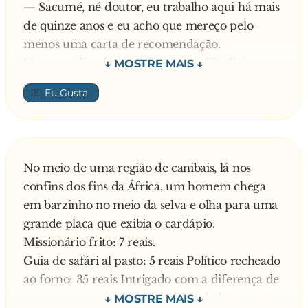
Daí, uma loira subiu no palco e encostou a boca
— Sacumé, né doutor, eu trabalho aqui há mais
bem pertinho do microfone, mas bem pertinho
de quinze anos e eu acho que mereço pelo
mesmo e disse:
menos uma carta de recomendação.
— Alôo! Mas nós vamos a noite!
No outro dia, ele recebeu a carta. Ela dizia:
"Prezados Senhores:
👍🏼
O senhor José da Silva trabalhou nesta empresa
durante 16 anos e estamos muito satisfeitos por
ele ir trabalhar aí com vocês.
Atenciosamente,"
No meio de uma região de canibais, lá nos
confins dos fins da África, um homem chega
em barzinho no meio da selva e olha para uma
grande placa que exibia o cardápio.
Missionário frito: 7 reais.
Guia de safári al pasto: 5 reais Político recheado
ao forno: 35 reais Intrigado com a diferença de
preços, o cara pergunta ao dono do bar por que