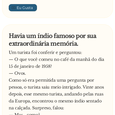
Ele achou estranha essa diferença de preços e
👍🏼
perguntou ao chefe de cozinha qual a razão de
o político custar tão caro.
— O senhor já viu o trabalho que dá pra limpar
um deles? — respondeu o chefe.
Havia um índio famoso por sua
extraordinária memória.
Um turista foi conferir e perguntou:
— O que você comeu no café da manhã do dia
15 de janeiro de 1958?
— Ovos.
Como só era permitida uma pergunta por
pessoa, o turista saiu meio intrigado. Vinte anos
depois, esse mesmo turista, andando pelas ruas
da Europa, encontrou o mesmo índio sentado
na calçada. Surpreso, falou:
— Mas... como?