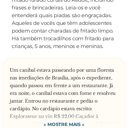
fritado furado curtas do Reddit, incluindo
meninos passando..........
frases e brincadeiras. Leia-os e você
entenderá quais piadas são engraçadas.
Aqueles de vocês que têm adolescentes
podem contar charadas de fritado limpo.
Há também trocadilhos com fritado para
crianças, 5 anos, meninos e meninas.
Um canibal estava passeando por uma floresta
nas imediações de Brasília, após o expediente,
quando passou em frente a um restaurante. Já
era noite, o canibal estava com fome e resolveu
jantar. Entrou no restaurante e pediu o
cardápio. No cardápio estava escrito:
Explorateur au vin R$ 22,00 Caçador à
caçadora R$ 22,00 Fritada de político R$ 182,00