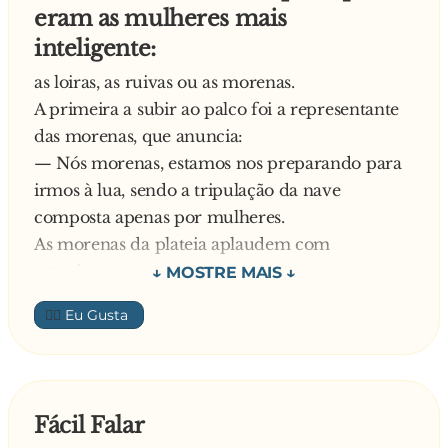
eram as mulheres mais
do meu lado. Ele é treinado.
inteligente:
O policial diz:
— Não acredito nessa sua história.
as loiras, as ruivas ou as morenas.
— Então solte ele pra você ver, - diz o
A primeira a subir ao palco foi a representante
advogado.
das morenas, que anuncia:
O policial pega o tatu, solta ele no chão e o tatu
— Nós morenas, estamos nos preparando para
corre pro mato. O policial então pede pro
irmos à lua, sendo a tripulação da nave
advogado:
composta apenas por mulheres.
— Agora chame o tatu de volta.
As morenas da plateia aplaudem com
E o advogado pergunta:
entusiasmo.
— Que tatu?
Uma ruiva sobe ao palco e diz:
👍🏼
— Nós, as ruivas, seremos as primeiras
mulheres a dar a volta ao redor de Marte, sendo
a tripulação composta apenas por mulheres.
Todas as ruivas ovacionaram a companheira.
Fácil Falar
Então, uma loira sobe ao palco esbanjando