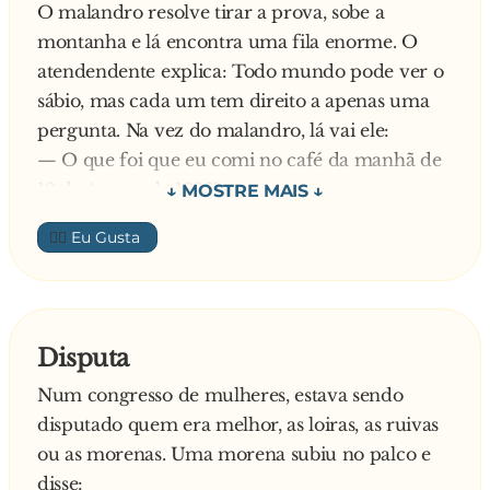
mulher se beijando com um amante! Aí fiquei
O malandro resolve tirar a prova, sobe a
nervoso, fui bater no cara mas quem acabou
montanha e lá encontra uma fila enorme. O
apanhando fui eu! Fui tomar um banho e tomei
atendendente explica: Todo mundo pode ver o
um choque que quase me fritou! Aí tô eu aqui,
sábio, mas cada um tem direito a apenas uma
pronto pra se suicidar, E VOCÊ TOMA MEU
pergunta. Na vez do malandro, lá vai ele:
COPO DE VENENO TODO!!!!!!!!!! Assim num
— O que foi que eu comi no café da manhã de
pode, assim num dá!!!
12 de Agosto de 1985?
O sábio abaixa a cabeça, pensa um pouco e
👍🏼
responde:
— Ovos!
Impressionado, o malandro vai embora.
20 anos depois, caminhando, o malandro
Disputa
reencontra o sábio. Mas, se naquela época o
Num congresso de mulheres, estava sendo
sábio já era bem velinho, como é que ele ainda
disputado quem era melhor, as loiras, as ruivas
estava ali? Incrédulo, ele grita:
ou as morenas. Uma morena subiu no palco e
— Mas como?
disse:
E o sábio abaixa a cabeça e diz: