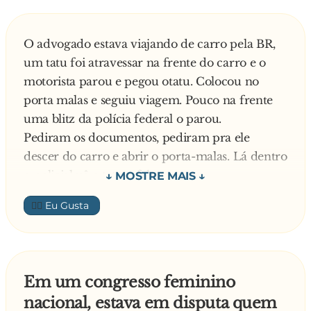
esquece o sal!
— E o que é que ele está fazendo com a sua
Então ela protesta:
mulher?
O advogado estava viajando de carro pela BR,
— Escuta aqui! Por acaso você acha que eu não
Resposta do Barman:
um tatu foi atravessar na frente do carro e o
sei fritar um ovo?
— O mesmo que eu estou fazendo com o
motorista parou e pegou otatu. Colocou no
— Eu sei que você sabe, querida — respondeu
restaurante dele...
porta malas e seguiu viagem. Pouco na frente
ele — Eu só quero que você saiba como eu me
uma blitz da polícia federal o parou.
sinto quando dirijo e você está do meu lado!
Pediram os documentos, pediram pra ele
descer do carro e abrir o porta-malas. Lá dentro
o policial vê o tatu e fala:
— Rapaz, você é louco. Esse animal é selvagem,
👍🏼
isso vai te dar cadeia. Se eu chamar a polícia
ambiental você está frito.
O advogado explica:
— Bem capaz, esse tatu é meu. De estimação.
Em um congresso feminino
Está comigo desde novinho. Se você soltar ele
nacional, estava em disputa quem
no chão eu dou dois assobios e ele volta e fica