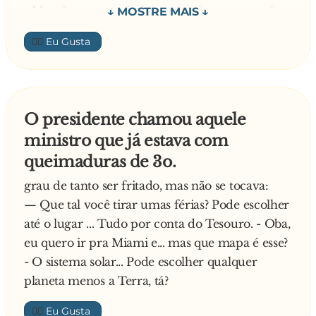
- Mamã, porque não há papagaio com arroz?
- Porque não há arroz. – responde a mãe.
👍🏼
- E papagaio no forno? – pergunta o menino.
- Não há gás. – responde a mãe.
- E papagaio no grelhador eléctrico? – pergunta
o menino.
O presidente chamou aquele
- Não há electricidade. – responde a mãe.
ministro que já estava com
- E papagaio frito? – pergunta o menino.
queimaduras de 3o.
- Não há azeite. – responde a mãe.
E o papagaio contentíssimo grita:
grau de tanto ser fritado, mas não se tocava:
-VIVA O SOCIALISMO!! VIVA O
— Que tal você tirar umas férias? Pode escolher
SOCIALISMO!!!
até o lugar ... Tudo por conta do Tesouro. - Oba,
eu quero ir pra Miami e... mas que mapa é esse?
- O sistema solar... Pode escolher qualquer
planeta menos a Terra, tá?
👍🏼