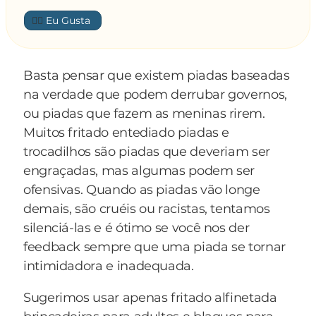
político era um prato tão caro:
👍🏼
O dono do restaurante deu uma risadinha e
disse:
— Poxa, além dele demorar um tempão
Basta pensar que existem piadas baseadas
cozinhando — respondeu o dono do
na verdade que podem derrubar governos,
restaurante — o senhor já tentou limpar um
ou piadas que fazem as meninas rirem.
deles
Muitos fritado entediado piadas e
trocadilhos são piadas que deveriam ser
engraçadas, mas algumas podem ser
ofensivas. Quando as piadas vão longe
demais, são cruéis ou racistas, tentamos
silenciá-las e é ótimo se você nos der
feedback sempre que uma piada se tornar
intimidadora e inadequada.
Sugerimos usar apenas fritado alfinetada