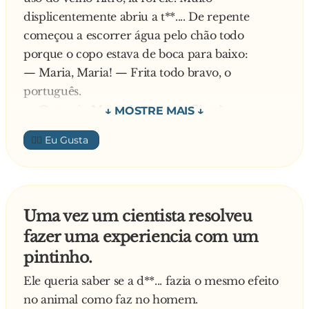
pergunta:
displicentemente abriu a t**.... De repente
— O senhor deseja um café?
começou a escorrer água pelo chão todo
— Forte e fervido.
porque o copo estava de boca para baixo:
Quando o sujeito termina o café, o garçom lhe
— Maria, Maria! — Frita todo bravo, o
faz algumas perguntas:
português.
— E então, como estava o cafezinho?
— Ora pois, Manuel, o que te afliges?
— Frio, fraco, fedorento, fervido num filtro
E o português mais bravo porque a mulher não
👍🏼
furado, formiguinhas flutuando no fundo e
percebe o que está acontecendo:
fazendo fofoca.
— Onde raios tu foste arrumar um copo que
O garçom então decide desafiá-lo a fim de
não tem boca?
testar até onde ele vai.
— Mas tu és b**... mesmo, hein Manuel! — Diz
Uma vez um cientista resolveu
— Qual é o seu nome?
Maria após examinar o copo.
fazer uma experiencia com um
— Fernando Fagundes Faria Filho.
Mesmo que este copo tivesse boca, ele não tem
pintinho.
— De onde o senhor vem?
fundo!
— Fortaleza.
Ele queria saber se a d**... fazia o mesmo efeito
— O senhor trabalha?
no animal como faz no homem.