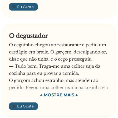
com a sua mulher?
👍🏼
Primeiro a francesa:
- Eu, quando cheguei em casa, fui logo dizendo
— O mesmo que eu estou fazendo com o
ao meu marido:
restaurante dele!
- A partir de hoje não faço mais nada aqui em
O degustador
casa.
O ceguinho chegou ao restaurante e pediu um
Não cozinho um grão de arroz sequer.
cardápio em braile. O garçom, desculpando-se,
No 1º dia não vi nada. No 2º dia não vi nada. No
disse que não tinha, e o cego prosseguiu:
3º
— Tudo bem. Traga-me uma colher suja da
dia ja o vi cozinhando seu arroz, fritando seu
cozinha para eu provar a comida.
ovo ...
O garçom achou estranho, mas atendeu ao
Vendo a francesa falar a outras se empolgaram
pedido. Pegou uma colher usada na cozinha e a
e a
levou para o cego, que a lambeu e comentou:
— Hummm, ótimo tempero! Camarão com
americana começou:
👍🏼
arroz à grega... Pode trazer esse prato mesmo.
- Quando cheguei em casa fui logo dizendo:
No dia seguinte, a história se repetiu:
- Eu, a partir de hoje, não lavo uma peça de