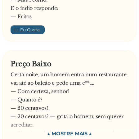
E o índio responde:
— Fritos.
👍🏼
Preço Baixo
Certa noite, um homem entra num restaurante,
vai até ao balcão e pede uma c**....
— Com certeza, senhor!
— Quanto é?
— 20 centavos!
— 20 centavos? — grita o homem, sem querer
acreditar.
— Sim, é verdade, 20 centavos — responde o