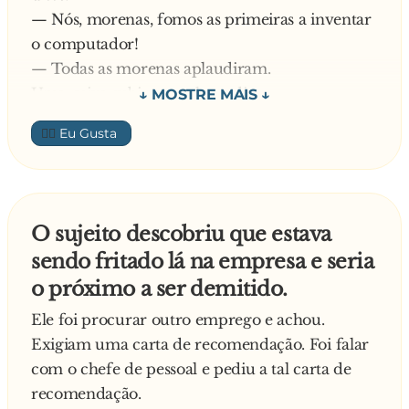
— Nós, morenas, fomos as primeiras a inventar
— Fritos!
o computador!
— Todas as morenas aplaudiram.
Uma ruiva subiu no palco e disse:
— Nós, ruivas, fomos as primeiras mulheres a ir
👍🏼
para a lua.
— Todas as ruivas aplaudiram.
Uma loira subiu no palco e também disse:
— Nós, loiras, ainda não fizemos grande coisa,
O sujeito descobriu que estava
mas estamos pretendendo a ser as primeiras
sendo fritado lá na empresa e seria
mulheres há ir para o sol.
o próximo a ser demitido.
— Todas as loiras aplaudiram.
Mas o resto das mulheres riram.
Ele foi procurar outro emprego e achou.
Então, uma morena subiu e disse:
Exigiam uma carta de recomendação. Foi falar
— Se vocês forem para o sol, vocês vão morrer
com o chefe de pessoal e pediu a tal carta de
fritas suas antas!
recomendação.