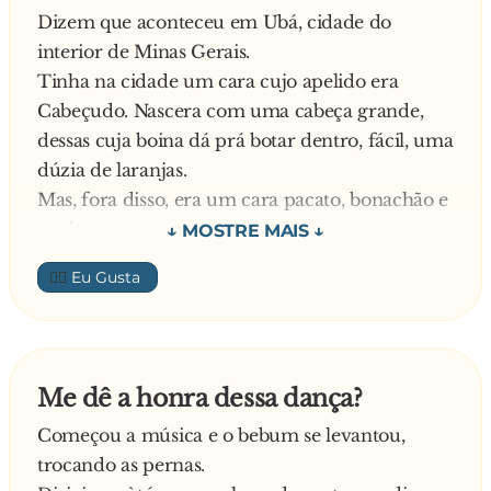
Dizem que aconteceu em Ubá, cidade do
balcão.
interior de Minas Gerais.
Tinha na cidade um cara cujo apelido era
De repente o bebum sai do banheiro e vê um
Cabeçudo. Nascera com uma cabeça grande,
monte de anões correndo. metade vestido de
dessas cuja boina dá prá botar dentro, fácil, uma
azul e metade de vermelho. No desespero ele
dúzia de laranjas.
grita :
Mas, fora disso, era um cara pacato, bonachão e
paciente.
- Zé. fecha a porta do bar rápido que seu
Não gostava, é claro, de ser chamado de
pebolim ta fugindo!
👍🏼
Cabeçudo, mas desde os tempos do grupo
escolar, tinha um chato que não perdoava.
Onde quer que o encontrasse, lhe dava
uma palmada na cabeça e perguntava: "tudo
Me dê a honra dessa dança?
bom, Cabeçudo"?
Começou a música e o bebum se levantou,
O Cabeçudo, já com seus quarenta e poucos
trocando as pernas.
anos, e o cara sempre zombando dele.