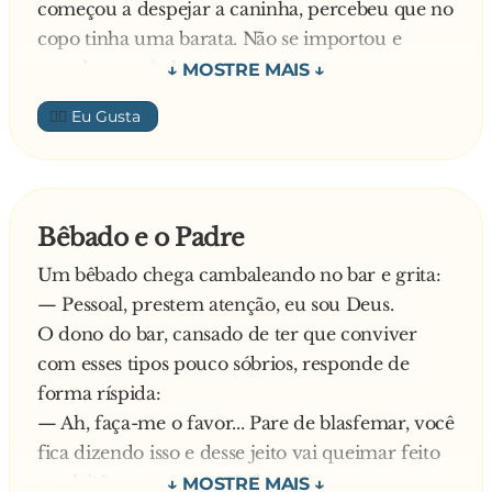
começou a despejar a caninha, percebeu que no
copo tinha uma barata. Não se importou e
mandou ver (talvez o tonto desse sossego pra
ele depois desta).
👍🏼
O sujeito pegou o copo e tomou a bebida de
uma vez. Quando ainda estava descendo pela
goela, percebeu alguma coisa diferente na boca.
Deu uma parada, uma mordida, sentiu o
Bêbado e o Padre
gostinho meio amargo e engoliu tudo de vez.
Um bêbado chega cambaleando no bar e grita:
Depois que fez a cara feia, virou pro português
— Pessoal, prestem atenção, eu sou Deus.
e gritou:
O dono do bar, cansado de ter que conviver
— Bota outra aí! E capricha na ameixa, viu!
com esses tipos pouco sóbrios, responde de
forma ríspida:
— Ah, faça-me o favor... Pare de blasfemar, você
fica dizendo isso e desse jeito vai queimar feito
um leitão a puruca no inferno...