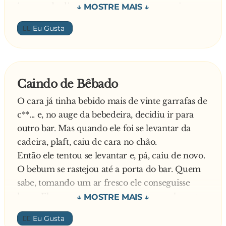
ja cançado disse: eu vo imitar e meu penis
dentro da b** da sua mulher por que ela ja e a
👍🏼
p**......
O bebum chega em casa e diz para a mulher
ganhei 6 caixas de cerveija e esse lindo jesso no
meu pescoço e esses lindos dentes quebrados...
Caindo de Bêbado
O cara já tinha bebido mais de vinte garrafas de
c**... e, no auge da bebedeira, decidiu ir para
outro bar. Mas quando ele foi se levantar da
cadeira, plaft, caiu de cara no chão.
Então ele tentou se levantar e, pá, caiu de novo.
O bebum se rastejou até a porta do bar. Quem
sabe, tomando um ar fresco ele conseguisse
levar. Ele esperou um pouco, tentou se levantar
e, bum, desmoronou outra vez. E começou a se
👍🏼
rastejar. Pelo menos isso ele conseguiu. Foi se