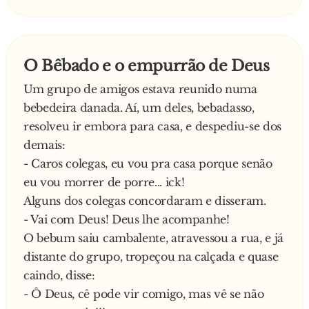
rastejando pela rua e teve pelo menos uma idéia
inteligente: resolveu desistir do outro bar e ir
pra casa, já que não conseguia nem andar.
O Bêbado e o empurrão de Deus
Depois de se rastejar alguns quarteirões ele
Um grupo de amigos estava reunido numa
chegou em casa. Agora ele conseguiria levantar.
bebedeira danada. Aí, um deles, bebadasso,
Que nada! Caiu de novo! E foi rastejando até a
resolveu ir embora para casa, e despediu-se dos
sua cama.
demais:
Acordou na manhã seguinte com a esposa
- Caros colegas, eu vou pra casa porque senão
dando uma tremenda bronca:
eu vou morrer de porre... ick!
— Bonito, hein! Bebendo novamente na rua até
Alguns dos colegas concordaram e disseram.
tarde!
- Vai com Deus! Deus lhe acompanhe!
— Quem disse isso? — perguntou ele, com
O bebum saiu cambalente, atravessou a rua, e já
olhar inocente.
distante do grupo, tropeçou na calçada e quase
— Ligaram do bar e disseram que você
caindo, disse:
esqueceu a cadeira de rodas lá de novo!
- Ô Deus, cê pode vir comigo, mas vê se não