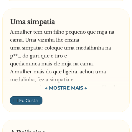
falaram para que ele fosse em frente e rendesse
as últimas homenagens a sua sogra. Foi quando
ele estufou o peito e disse:
Uma simpatia
- E agora uma salva de palmas pro ?Assador?.
A mulher tem um filho pequeno que mija na
cama. Uma vizinha lhe ensina
uma simpatia: coloque uma medalhinha na
p**... do guri que e tiro e
queda,nunca mais ele mija na cama.
A mulher mais do que ligeira, achou uma
medalinha, fez a simpatia e
pronto o guri nao mijou mais na cama. Um dia,
o marido chegou tarde,
👍🏼
podre de bebado e deu uma mijada na cama. A
esposa,p**... da vida, lembrou
da simpatia e procurou uma medalhinha para
usar no bebum, nao