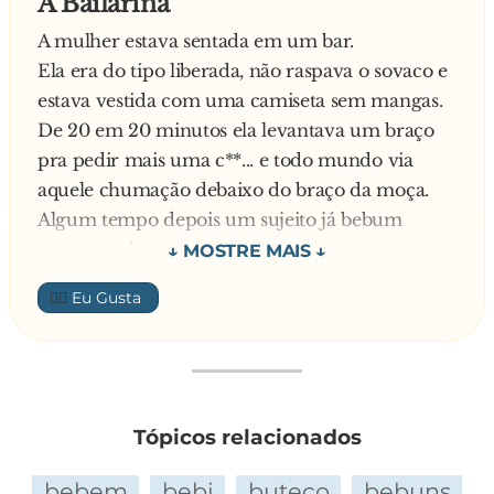
A Bailarina
encontrando, pegou uma medalha que ele
A mulher estava sentada em um bar.
havia ganho no futebol.
Ela era do tipo liberada, não raspava o sovaco e
Pela manha, o bebum acordou, e ficou olhando
estava vestida com uma camiseta sem mangas.
intrigado para o p**...,
De 20 em 20 minutos ela levantava um braço
quando sua mulher chegou muito p**... e
pra pedir mais uma c**... e todo mundo via
perguntou:
aquele chumação debaixo do braço da moça.
- Seu canalha, onde voce andou a noite toda? -
Algum tempo depois um sujeito já bebum
c**... safado!
entrou no bar.
E ele, olhando para o p**... com aquela medalha
Depois de algum tempo, ele chamou o garçom
pendurada, respondeu:
👍🏼
e falou:
- Olha mulher, aonde eu andei eu nao sei, so sei
- Eu queria oferecer um drinque àquela
que eu tirei o
bailarina.
primeiro lugar!
- Como é que você sabe que ela é bailarina? -
perguntou o garçom.
Tópicos relacionados
- Pra levantar a perna naquela altura, só pode
ser bailarina!
bebem
bebi
buteco
bebuns