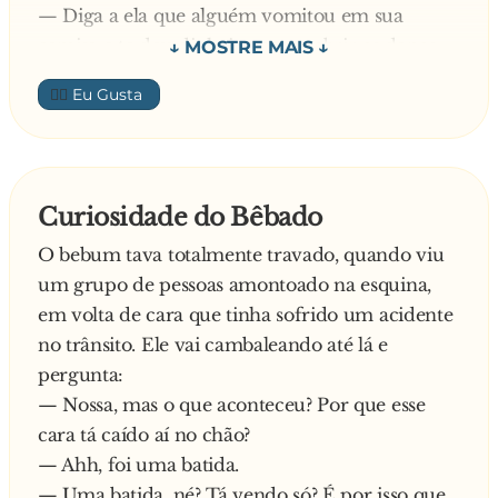
— Opa... Então a senhora poderia vir aqui
— Diga a ela que alguém vomitou em sua
embaixo ver se sou eu?
camisa e te deu dinheiro para cobrir os danos.
Então o bêbado chega em casa e conta à sua
👍🏼
esposa sobre o cara que havia vomitado nele. Ao
ver a camisa e ficando enjoada, ela encontra em
seu bolso duas notas de 20 reais.
— E para que são essas notas de 20 reais? —
Curiosidade do Bêbado
Pergunta a nauseada esposa.
O bebum tava totalmente travado, quando viu
O bêbado responde:
um grupo de pessoas amontoado na esquina,
— Ah! É que ele vomitou nas minhas calças
em volta de cara que tinha sofrido um acidente
também.
no trânsito. Ele vai cambaleando até lá e
pergunta:
— Nossa, mas o que aconteceu? Por que esse
cara tá caído aí no chão?
— Ahh, foi uma batida.
— Uma batida, né? Tá vendo só? É por isso que