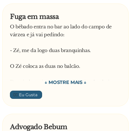
Fuga em massa
O bêbado entra no bar ao lado do campo de
várzea e já vai pedindo:
- Zé, me da logo duas branquinhas.
O Zé coloca as duas no balcão.
Depois de mais umas três, ele vai ao banheiro.
👍🏼
Nesse tempo chega um grupo de anões
pedindo para se trocar no bar para fazer o jogo
anual deles. O Zé diz:
Advogado Bebum
O banheiro ta ocupado. se troquem atrás do