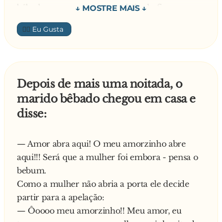
— Você deve estar enganado, a gente nunca
Cabeçudo?
bêbado e surpreso, ao ver o bêbado firme e
pescou junto!
forte, perguntou:
👍🏼
— Pescô, sim!
Cabeçudo foi absolvido e o Zé voltou a tomar
— E aí, gostou da cachaça de ontem?
suas cachaças em paz.
O cachaceiro respondeu:
— Até que ela é gostosa, mas não vou querer
Moral: mais vale um Bêbado Inteligente do que
tomar mais não.
Depois de mais uma noitada, o
um Alcoólatra Anônimo!
— Porque? — perguntou Luiz.
marido bêbado chegou em casa e
— Por que ontem, quando cheguei em casa, fui
disse:
m**... e a privada ficou cheia de furinhos!
— Amor abra aqui! O meu amorzinho abre
aqui!!! Será que a mulher foi embora - pensa o
bebum.
Como a mulher não abria a porta ele decide
partir para a apelação:
— Ôoooo meu amorzinho!! Meu amor, eu