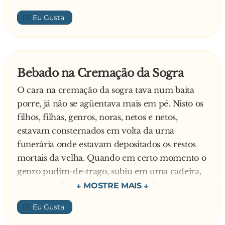
Mas o bêbado está decidido e desafia:
👍🏼
— É assim? Então vem comigo que eu vou
provar!
Os dois vão até a igreja, onde o bebum leva o
dono do boteco. O padre, ao ver o bêbado já
Bebado na Cremação da Sogra
franze a testa e diz de forma desesperada:
O cara na cremação da sogra tava num baita
— Ah, meu Deus! Você aqui de novo!
porre, já não se agüentava mais em pé. Nisto os
filhos, filhas, genros, noras, netos e netos,
estavam consternados em volta da urna
funerária onde estavam depositados os restos
mortais da velha. Quando em certo momento o
genro pudim-de-trago, subiu em uma cadeira,
quase caindo, pediu atenção de todos, pois
queria fazer uma homenagem. Todos ficaram
👍🏼
surpresos com a atitude do bebum, porém