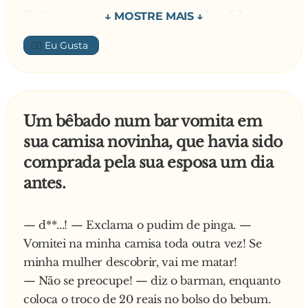
jóia nenhuma!!
Então saiu uma mulher na varanda e falou:
👍🏼
— Está dormindo!
— Então deixa! — disse o bêbado, continuando
a cambalear.
Um bêbado num bar vomita em
sua camisa novinha, que havia sido
Então ele fez isso mais uma vez, duas, três e, na
comprada pela sua esposa um dia
décima:
antes.
— Ô, mulher! O seu marido tá aí?
— d**...! — Exclama o pudim de pinga. —
— Tá nada! — disse a mulher, pela janela,
Vomitei na minha camisa toda outra vez! Se
nervosa — O filho de uma p**... saiu pra beber
minha mulher descobrir, vai me matar!
e até agora não voltou!
— Não se preocupe! — diz o barman, enquanto
coloca o troco de 20 reais no bolso do bebum.