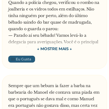
Quando a polícia chegou, verificou o rombo na
joalheria e os vidros todos em estilhaços. Não
tinha ninguém por perto, além do último
bêbado saindo do bar quase de madrugada,
quando o guarda o parou:
— Parado aí seu bêbado! Vamos levá-lo a
delegacia para averiguações. Você é o principal
suspeito do roubo da jóia.
Chegando lá, o delegado foi logo pegando o
👍🏼
bêbado a força, levando-o para um quartinho
para o bêbado confessar.
No local, havia uma bacia cheia d´água onde o
delegado foi logo abaixando a cabeça do bêbado
Sempre que um bebum ia fazer a barba na
a força dentro d´água, dizendo:
barbearia do Manoel ele contava uma piada em
— Confessa seu bêbado, safado !!! Confessa
que o português se dava mal e como Manuel
onde está a jóia!!!
era português não gostava disso, mas certa vez
— Não seeeeiii de jóia nenhuma, seu delegado -