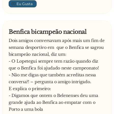
👍🏼
Mais tarde, o comandante volta e diz que
continua a perder altura e vai ter que se livrar
das bagagens. Depois, o comandante volta e
avisa que, com muita lástima, vidas humanas
Benfica bicampeão nacional
vão ter que ser sacrificadas.
Dois amigos conversavam após mais um fim de
O primeiro a tomar iniciativa é o Solano, do
semana desportivo em que o Benfica se sagrou
Peru:
bicampeão nacional, diz um:
- Por amor ao Peru! – E salta.
- O Lopetegui sempre tem razão quando diz
Logo a seguir vai o Salas, do Chile:
que o Benfica foi ajudado neste campeonato!
- Por amor ao Chile! – E salta.
- Não me digas que também acreditas nessa
Aí vai Chillaver, do Paraguai:
conversa?! – pergunta o amigo intrigado.
- Por amor ao Paraguai – E salta.
E explica o primeiro:
Chega a vez do Pelé e grita:
- Digamos que ontem o Belenenses deu uma
- Por amor ao Brasil! – Vai e empurra o
grande ajuda ao Benfica ao empatar com o
Maradona.
Porto a uma bola