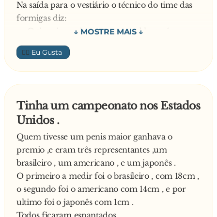
Na saída para o vestiário o técnico do time das
formigas diz:
— O time jogou bem, mas o problema é que
faltaram pernas pro nosso time...
👍🏼
No segundo tempo, entra a centopéia no time
das formigas, que reage e empata.
Tinha um campeonato nos Estados
— Por que ela não jogou logo no primeiro
Unidos .
tempo? - quis saber um repórter.
Quem tivesse um penis maior ganhava o
O técnico, feliz após o empate, responde:
premio ,e eram três representantes ,um
— Porque estava calçando as chuteiras!
brasileiro , um americano , e um japonês .
O primeiro a medir foi o brasileiro , com 18cm ,
o segundo foi o americano com 14cm , e por
ultimo foi o japonês com 1cm .
Todos ficaram espantados .