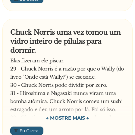
banheiro para se trocarem para o jogo,só que
nesse bar havia um bebado que estava lá a horas
bebendo várias,após alguns minutos os anões sai
correndo novamente do banheiro já trocados
Chuck Norris uma vez tomou um
prontos para jogar e vão direto para o
vidro inteiro de pílulas para
estádio,depois que eles passaram pelo o bebado
dormir.
o bebado olha para o dono do bar e dizz....
Oooooo garçommmmmm... Euuu achooo que
Elas fizeram ele piscar.
o seu time de Pimbolin esta fugindoo!!!
29 - Chuck Norris é a razão por que o Wally (do
livro "Onde está Wally?") se esconde.
30 - Chuck Norris pode dividir por zero.
31 - Hiroshima e Nagasaki nunca viram uma
bomba atômica. Chuck Norris comeu um sushi
estragado e deu um arroto por lá. Foi só isso.
32 - Cientistas estimaram que a explosão de
uma galáxia libera energia equivalente a 1
👍🏼
CNRhK (ou seja, um Chuck Norris's