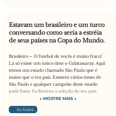
Roundhouse Kick).
33 - Chuck Norris pode tocar no MC Hammer
(autor da música "U Can´t Touch This").
Estavam um brasileiro e um turco
34 - Quando Chuck Norris faz flexões, ele não
conversando como seria a estréia
levanta o próprio peso. Ele empurra o planeta.
de seus países na Copa do Mundo.
35 - Chuck Norris venceu o Campeonato
Mundial de Poker com um dois de paus e uma
carta "Saída Livre da Prisão" do Banco
Brasileiro – O futebol de vocês é muito fraco!
Imobiliário.
Lá só existe um único time o Galatassaray. Aqui
36 - Deus precisava de 10 dias para construir o
temos um estado chamado São Paulo que é
mundo. Chuck Norris deu a ele 6 e olhe lá.
maior que o teu país. Existem vários times de
37 - Ozzy Osbourne morde cabeças de
São Paulo e qualquer campeão deste estado
morcegos. Chuck Norris morde cabeças de
pode bater facilmente a seleção do teu país.
Ozzy Osbournes.
Turco – Então me diga, qual o maior campeão
38 - O título original para Star Wars era
paulista?
👍🏼
"Skywalker: Texas Ranger", estrelando Chuck
Brasileiro – O Corinthians.