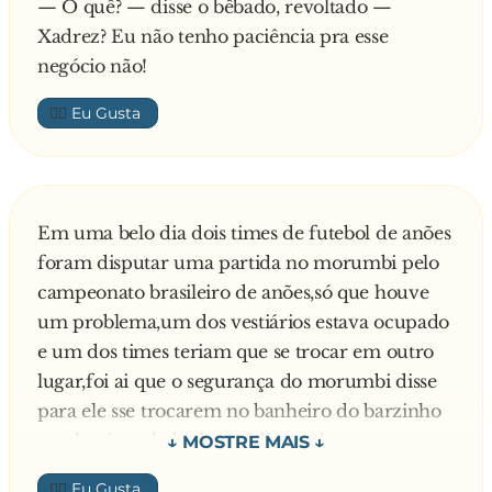
— O quê? — disse o bêbado, revoltado —
Xadrez? Eu não tenho paciência pra esse
negócio não!
👍🏼
Em uma belo dia dois times de futebol de anões
foram disputar uma partida no morumbi pelo
campeonato brasileiro de anões,só que houve
um problema,um dos vestiários estava ocupado
e um dos times teriam que se trocar em outro
lugar,foi ai que o segurança do morumbi disse
para ele sse trocarem no banheiro do barzinho
que havia ao lado do estádio,ao chegarem na
bar todos os 15 anões foram correndo para o
👍🏼