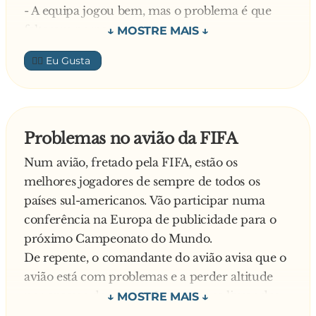
- A equipa jogou bem, mas o problema é que
faltaram pernas
No segundo tempo, entra a centopeia para a
👍🏼
equipa das formigas, que reage e o jogo acabou
empatado.
- Por que ela não jogou logo no primeiro
tempo? – perguntou um repórter.
Problemas no avião da FIFA
O técnico, feliz após o empate, responde:
Num avião, fretado pela FIFA, estão os
- Porque esta a calçar as chuteiras
melhores jogadores de sempre de todos os
países sul-americanos. Vão participar numa
conferência na Europa de publicidade para o
próximo Campeonato do Mundo.
De repente, o comandante do avião avisa que o
avião está com problemas e a perder altitude
por excesso de peso e vão ter que se livrar dos
equipamentos.