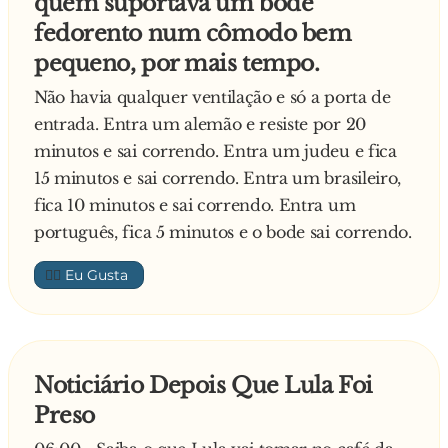
quem suportava um bode
quando foi ao banheiro, fez uma tartaruga
falante de 1,80m que sabia caratê.
fedorento num cômodo bem
? I'm Guilherme Tell!
52 - Chuck Norris inventou a cesariana quando
pequeno, por mais tempo.
deu um roundhouse kick para sair da barriga
Daí, o português colocou a maçã na cabeça do
Não havia qualquer ventilação e só a porta de
de sua mãe.
filho, a 30 metros, atirou, acertou bem no meio
entrada. Entra um alemão e resiste por 20
53 - Para algumas pessoas, o testíc**... esquerdo
da testa do filho e gritou:
minutos e sai correndo. Entra um judeu e fica
é maior que o direito. Para Chuck Norris, cada
15 minutos e sai correndo. Entra um brasileiro,
testíc**... é maior que o outro.
? I?m sorry!
fica 10 minutos e sai correndo. Entra um
54 - Ao responder as questãoes de uma prova,
português, fica 5 minutos e o bode sai correndo.
escreva sempre "Chuck Norris". Você vai
sempre tirar nota 10.
👍🏼
55 - Chuck Norris inventou o preto. Na verdade,
ele inventou todas as cores conhecidas. Exceto o
rosa. Tom Cruise inventou essa.
56 - Chuck Norris tem 12 luas. Uma deles se
Noticiário Depois Que Lula Foi
chama Terra.
Preso
57 - Chuck Norris não tem cafeteira. Ele mói