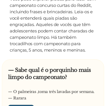
campeonato concurso curtas do Reddit,
Quando abriram a última cela, encontraram os
incluindo frases e brincadeiras. Leia-os e
maços de cigarro ainda fechados e o espanhol
você entenderá quais piadas são
com um cigarro na mão, desesperado:
engraçadas. Aqueles de vocês que têm
- Lume! Lume! Pelo amor de Deus, alguém tem
adolescentes podem contar charadas de
lume para acender os cigarros?
campeonato limpo. Há também
trocadilhos com campeonato para
crianças, 5 anos, meninos e meninas.
— Sabe qual é o porquinho mais
limpo do campeonato?
— O palmeiras ,toma três lavadas por semana.
— Rarara