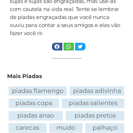
sujas e sujas são engraçadas, mas use-as
Asteróide Silverio,
com cautela na vida real. Tente se lembrar
de piadas engraçadas que você nunca
Bananéia Oliveira de Deus,
ouviu para contar a seus amigos e elas vão
Bandeirante do Brasil Paulistano,
fazer você rir.
Barrigudinha Seleida,
Benedito Autor da Purificação,
Benedito Camurça Aveludado,
Benedito Frôscolo Jovino de Almeida Aimbaré
Militão de Souza Baruel de Itaparica Boré Fomi
Mais Piadas
de Tucunduvá,
Benigna Jarra,
piadas flamengo
piadas adivinha
Benvindo Viola,
piadas copa
piadas salientes
Bispo de Paris,
Bizarro Assada,
piadas anao
piadas pretos
Boaventura Torrada,
Bom Filho Persegonha,
carecas
mudo
palhaço