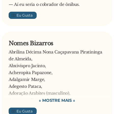
— Aí eu seria o cobrador de ônibus.
👍🏼
Nomes Bizarros
Abrilina Décima Nona Caçapavana Piratininga
de Almeida,
Abxivispro Jacinto,
Acheropita Papazone,
Adalgamir Marge,
Adegesto Pataca,
Adoração Arabites (masculino),
Aeronauta Barata,
Agrícola Beterraba Areia Leão,
👍🏼
Agrícola da Terra Fonseca,