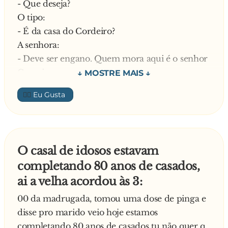
- Que deseja?
O tipo:
- É da casa do Cordeiro?
A senhora:
- Deve ser engano. Quem mora aqui é o senhor
Carneiro.
O tipo:
👍🏼
- Tchiii! Como o tem passa
—
O casal de idosos estavam
completando 80 anos de casados,
ai a velha acordou às 3:
00 da madrugada, tomou uma dose de pinga e
disse pro marido veio hoje estamos
completando 80 anos de casados tu não quer q