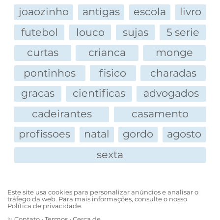
Brandamente Brasil,
joaozinho
antigas
escola
livro
Brasil Washington C. A. Júnior,
Brígida de Samora Mora Belderagas Piruégas,
futebol
louco
sujas
5 serie
curtas
crianca
monge
Cafiaspirina Cruz,
Capote Valente e Marimbondo da Trindade,
pontinhos
fisico
charadas
Caius Marcius Africanus,
gracas
cientificas
advogados
Carabino Tiro Certo,
Carlos Alberto Santíssimo Sacramento Cantinho
cadeirantes
casamento
da Vila Alencar da Corte Real Sampaio Carneiro
profissoes
natal
gordo
agosto
de Souza e Faro,
Caso Raro Yamada,
sexta
Céu Azul do Sol Poente,
Chananeco Vargas da Silva,
Chevrolet da Silva Ford,
Este site usa cookies para personalizar anúncios e analisar o
tráfego da web. Para mais informações, consulte o nosso
Cincero do Nascimento,
Política de privacidade.
Cinconegue Washington Matos,
✨
Contato
•
Termos
•
Cerca de