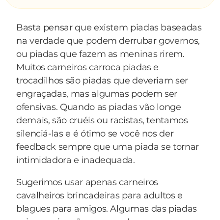
Antonio Manso Pacífico de Oliveira Sossegado,
v**...,carneiro,passarinho,cobra,cachorro e
Antonio Melhorança,
entrou na mata fechada,o fazendeiro correu
Basta pensar que existem piadas baseadas
Antônio Morrendo das Dores,
atrás dele e o achou deitado no chão,então
na verdade que podem derrubar governos,
Antonio Noites e Dias,
perguntou "Frederico tu ta vivo?"
ou piadas que fazem as meninas rirem.
Antônio P. Testa,
"SSSHHIII!Eu tô tentando pegar aquelas
Muitos carneiros carroca piadas e
Antonio Pechincha,
negonas lá em cima!"(os urubus)
trocadilhos são piadas que deveriam ser
Antônio Querido Fracasso,
engraçadas, mas algumas podem ser
Antonio Treze de Junho de Mil Novecentos e
ofensivas. Quando as piadas vão longe
Dezessete,
demais, são cruéis ou racistas, tentamos
Antônio v**... Prematuro,
silenciá-las e é ótimo se você nos der
Apurinã da Floresta Brasileira,
feedback sempre que uma piada se tornar
Araci do Precioso Sangue,
intimidadora e inadequada.
Argentino Argenta,
Aricléia Café Chá,
Sugerimos usar apenas carneiros
Armando Nascimento de Jesus,
cavalheiros brincadeiras para adultos e
Arquibaldo Nana do Mercado,
blagues para amigos. Algumas das piadas
Arquiteclínio Petrocoquínio de Andrade,