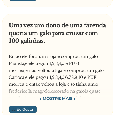
Alce Barbuda,
Aldegunda Carames More (masculino),
Aleluia Sarango,
Uma vez um dono de uma fazenda
Alfredo Prazeirozo Texugueiro,
queria um galo para cruzar com
Alma de Vera,
100 galinhas.
Amado Amoroso,
Amável p**...,
Amazonas Rio do Brasil Pimpão,
Então ele foi a uma loja e comprou um galo
América do Sul Brasil de Santana,
Paulista,e ele pegou 1,2,3,4,5 e PUF!
Amin Amou Amado,
morreu,então voltou a loja e comprou um galo
Amor de Deus Rosales Brasil (feminino),
Carioca,e ele pegou 1,2,3,4,5,6,7,8,9,10 e PUF!
Anatalino Reguete,
morreu e então voltou a loja e só tinha um,o
Antônio Americano do Brasil Mineiro,
frederico,lá magrelo,escorado na gaiola,quase
Antonio b** Agudim,
caindo,já que só tinha ele,o fazendeiro o
Antonio Camisão,
comprou,e ele pegou
👍🏼
Antonio Dodói,
10,20,30,40,50,60,70,85,pegou