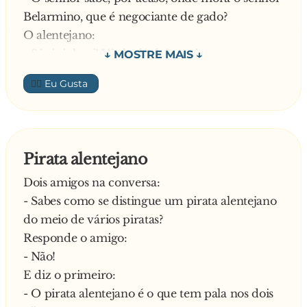
Belarmino, que é negociante de gado?
O alentejano:
- Sê si sinhori! Vênha lá daí comigo.
Chegados defronte a um grande prédio, diz o
👍🏼
alentejano:
- Éi aqui, amigo. Vamos lá subiri.
Quando chegaram ao quarto andar, diz
novamente o alentejano:
Pirata alentejano
- Ólhi, éi dêsti lado dirêto, que êli mora, mas êli
Dois amigos na conversa:
agora nã tá cá em casa.
- Sabes como se distingue um pirata alentejano
Pergunta o lisboeta:
do meio de vários piratas?
- Então, como é que o senhor sabe que ele não
Responde o amigo:
está em casa, se ainda eu nem toquei à
- Não!
campainha?!
E diz o primeiro:
O alentejano:
- O pirata alentejano é o que tem pala nos dois
- Ora, amigo, eu sê porquê o vi à porta da rua