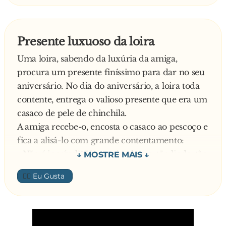
Presente luxuoso da loira
Uma loira, sabendo da luxúria da amiga,
procura um presente finíssimo para dar no seu
aniversário. No dia do aniversário, a loira toda
contente, entrega o valioso presente que era um
casaco de pele de chinchila.
A amiga recebe-o, encosta o casaco ao pescoço e
fica a alisá-lo com grande contentamento:
- Não é incrível?! Uma coisa destas, tão linda, tão
maravilhosa vir de um animal tão desajeitado,
👍🏼
pequeno e insignificante
E diz a loira furiosa:
- Ouve lá, ó mulher, se não gostas do presente
devolve-mo! Não fiques é para aí a insultar-me