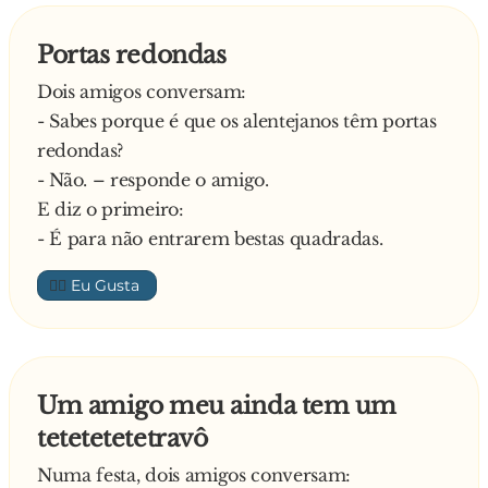
água benta Vou ter que lavar as mãos
E diz a amiga muito apressadamente: - Então
Portas redondas
espera só um bocadinho, não sujes a água
Dois amigos conversam:
- Então porquê? – pergunta a primeira.
- Sabes porque é que os alentejanos têm portas
Explica a segunda:
redondas?
- Ou muito me engano ou vou ter de fazer uns
- Não. – responde o amigo.
gargarejos
E diz o primeiro:
- É para não entrarem bestas quadradas.
👍🏼
Um amigo meu ainda tem um
tetetetetetravô
Numa festa, dois amigos conversam: