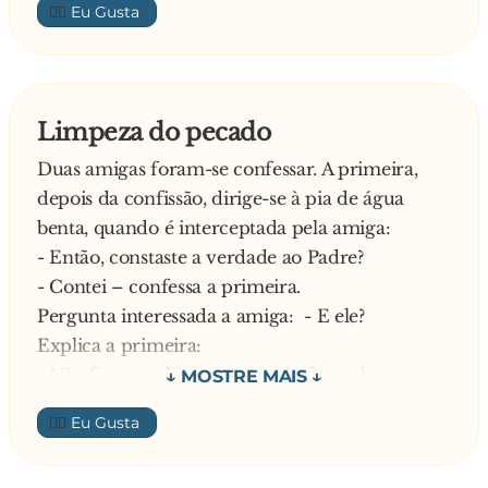
👍🏼
Limpeza do pecado
Duas amigas foram-se confessar. A primeira,
depois da confissão, dirige-se à pia de água
benta, quando é interceptada pela amiga:
- Então, constaste a verdade ao Padre?
- Contei – confessa a primeira.
Pergunta interessada a amiga: - E ele?
Explica a primeira:
- Não ficou nada contente pelo facto de eu ter
ido tão longe nas brincadeiras com o meu
👍🏼
namorado! Mandou-me passar todas as partes
que estiveram em contacto com o pecado por