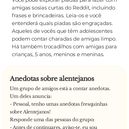
- Sou Benfiquista.
amigas sosias curtas do Reddit, incluindo
E o repórter volta a escrever em seu
frases e brincadeiras. Leia-os e você
caderninho:
entenderá quais piadas são engraçadas.
- “Delinquente benfiquista assassina
Aqueles de vocês que têm adolescentes
brutalmente animal doméstico indefeso”.
podem contar charadas de amigas limpo.
Há também trocadilhos com amigas para
crianças, 5 anos, meninos e meninas.
Anedotas sobre alentejanos
Um grupo de amigos está a contar anedotas.
Um deles anuncia:
- Pessoal, tenho umas anedotas fresquinhas
sobre Alentejanos!
Responde uma das pessoas do grupo:
- Antes de continuares, aviso-te, eu sou