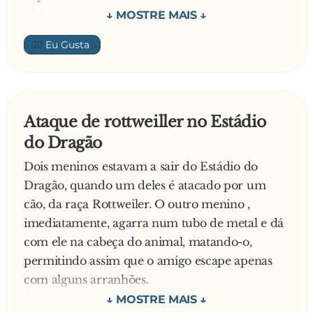
- Mas, com essa actividade toda, até me parece
que estás mais gordo!
👍🏼
O diz o segundo:
- Pois estou, pá! É que, no fim das caminhadas,
fico cá com um apetite
—
Ataque de rottweiller no Estádio
do Dragão
Dois meninos estavam a sair do Estádio do
Dragão, quando um deles é atacado por um
cão, da raça Rottweiler. O outro menino ,
imediatamente, agarra num tubo de metal e dá
com ele na cabeça do animal, matando-o,
permitindo assim que o amigo escape apenas
com alguns arranhões.
Ao ver a cena, um jornalista, pertencente a um