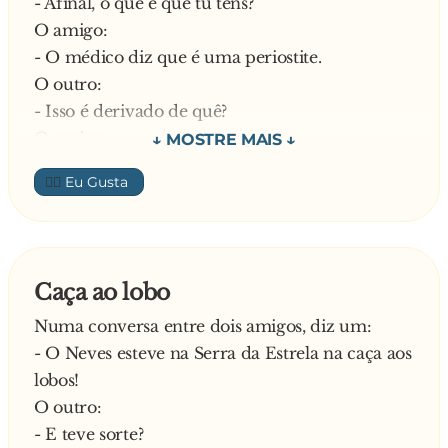
- Afinal, o que é que tu tens?
O amigo:
- O médico diz que é uma periostite.
O outro:
- Isso é derivado de quê?
O amigo:
- Parece que é do latim
👍🏼
—
Caça ao lobo
Numa conversa entre dois amigos, diz um:
- O Neves esteve na Serra da Estrela na caça aos
lobos!
O outro:
- E teve sorte?