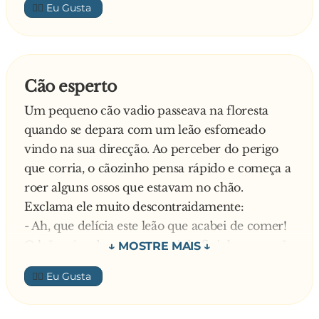
👍🏼
Cão esperto
Um pequeno cão vadio passeava na floresta
quando se depara com um leão esfomeado
vindo na sua direcção. Ao perceber do perigo
que corria, o cãozinho pensa rápido e começa a
roer alguns ossos que estavam no chão.
Exclama ele muito descontraidamente:
- Ah, que delícia este leão que acabei de comer!
O leão pára de repente e sai de fininho para não
ser alvo da fúria do pequeno cachorrinho. Claro
👍🏼
que o cão ficou feliz da vida por ter conseguido
enganar o leão. Contudo, ele não contava com