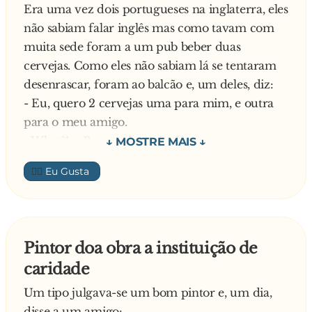
Era uma vez dois portugueses na inglaterra, eles
não sabiam falar inglês mas como tavam com
muita sede foram a um pub beber duas
cervejas. Como eles não sabiam lá se tentaram
desenrascar, foram ao balcão e, um deles, diz:
- Eu, quero 2 cervejas uma para mim, e outra
para o meu amigo.
- What?! – Respondeu o inglês.
Repete o português:
👍🏼
- Eu di-sse que que-ro 2 cer-ve-jas, uma pa-ra
mim e outra pa-ra o meeeu ami-go.
E o ingles nada! E estavam nesta conversa até
que o outro amigo decidi intervir:
Pintor doa obra a instituição de
- Rapaz senta-te lá que eu trato disto. – e
caridade
dirigindo-se para o barman diz – Como o meu
colega disse, nós queremos 2 c**..., uma para
Um tipo julgava-se um bom pintor e, um dia,
mim e outra para o meu amigo Tobias.
disse a um amigo: