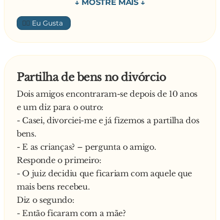
O outro:
- Não! A minha sogra morreu esta noite e, agora,
👍🏼
vou à funerária
—
Partilha de bens no divórcio
Dois amigos encontraram-se depois de 10 anos
e um diz para o outro:
- Casei, divorciei-me e já fizemos a partilha dos
bens.
- E as crianças? – pergunta o amigo.
Responde o primeiro:
- O juiz decidiu que ficariam com aquele que
mais bens recebeu.
Diz o segundo:
- Então ficaram com a mãe?