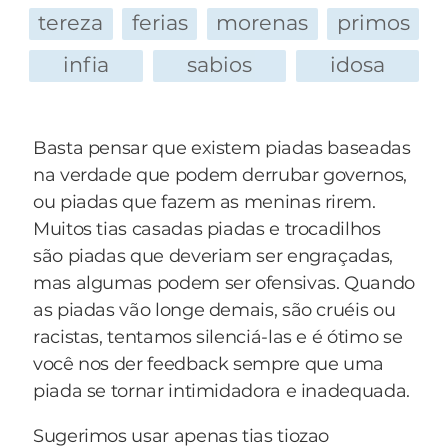
— E aí meu, cadê meu osso?
tereza
ferias
morenas
primos
E as perguntas não paravam, e Juquinha
ficando cada mais nervoso, e o bigode do sogro
infia
sabios
idosa
parecia que ia pular em cima dele.
— Ai meu Deus! - pensou Juquinha - não vou
aguentar...
Basta pensar que existem piadas baseadas
— Bam!
na verdade que podem derrubar governos,
E eis que vem o primeiro enviado , tão alto que
ou piadas que fazem as meninas rirem.
poderia ser ouvido em um Iglu na Sibéria.
Muitos tias casadas piadas e trocadilhos
Juquinha olha para todo mundo, olha para o
são piadas que deveriam ser engraçadas,
sogro e finalmente olha para a namorada, que
mas algumas podem ser ofensivas. Quando
olha para ele, olha para LULU e diz:
as piadas vão longe demais, são cruéis ou
— Passa LULU!!!
racistas, tentamos silenciá-las e é ótimo se
— Que beleza!! - pensa Juquinha - eles acharam
você nos der feedback sempre que uma
que foi o cachorro!
piada se tornar intimidadora e inadequada.
E agora as perguntas eram da mãe da
Sugerimos usar apenas tias tiozao
namorada: