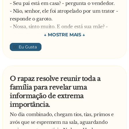
- Seu pai está em casa? - pergunta o vendedor.
- Não, senhor, ele foi atropelado por um trator -
responde o garoto.
- Nossa, sinto muito. E onde está sua mãe? -
pergunta o vendedor.
- Ela foi atropelada por um trator.
👍🏼
- Meu Deus, e onde estão seus irmãos e irmãs?
- Atropelados por um trator.
- E quem está tomando conta de você? Onde
estão seus tios e tias?
O rapaz resolve reunir toda a
- Atropelados por um trator.
família para revelar uma
- Meu Deus! Você está sozinho? E o que você
informação de extrema
ficou fazendo todo esse tempo?
importância.
- Dirigindo um trator.
No dia combinado, chegam tios, tias, primos e
avós que se espremem na sala, aguardando