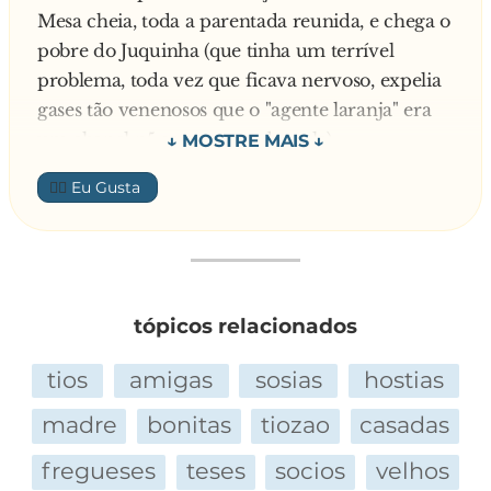
Mesa cheia, toda a parentada reunida, e chega o
pobre do Juquinha (que tinha um terrível
problema, toda vez que ficava nervoso, expelia
gases tão venenosos que o "agente laranja" era
um chanel n5 se comparado a ele).
E comeþa a comilança, e aquelas tias varizentas
👍🏼
fazendo todo tipo de pergunta ao coitado, desde
quais as intenções para com a menina até de
quanto era o seguro da sua família.
O pobre moço começou a ficar nervoso,
encabulado e até amedrontado com o tamanho
tópicos relacionados
do bigode do futuro sogro e todas aquelas
perguntas.
tios
amigas
sosias
hostias
Nisso chega o cachorro da família, LULU, senta
madre
bonitas
tiozao
casadas
bem embaixo do banco do namorado e faz
aquela cara de quem pede:
fregueses
teses
socios
velhos