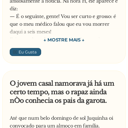
ansiosamente a notícia. Na hora H, ele aparece e
diz:
— É o seguinte, gente! Vou ser curto e grosso: é
que o meu médico falou que eu vou morrer
daqui a seis meses!
Foi uma choradeira terrível, todos queriam
abraçá-lo, beijá-lo e dizer o quanto o amavam,
👍🏼
até que alguns minutos depois, outra revelação:
— Gente, calma! Era brincadeira! Eu só queria
dizer que eu sou gay!
O jovem casal namorava já há um
certo tempo, mas o rapaz ainda
nÒo conhecia os pais da garota.
Até que num belo domingo de sol Juquinha oi
convocado para um almoço em família.