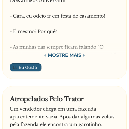
Dois amigos conversam:
- Cara, eu odeio ir em festa de casamento!
- É mesmo? Por quê?
- As minhas tias sempre ficam falando "O
próximo vai ser você! O próximo vai ser você!"
👍🏼
- Putz... é fogo! Mas eu conheço um jeito de
você fazer elas pararem...
- É mesmo? Como?
Atropelados Pelo Trator
Um vendedor chega em uma fazenda
- Começa a fazer a mesma coisa com elas nos
aparentemente vazia. Após dar algumas voltas
funerais!
pela fazenda ele encontra um garotinho.