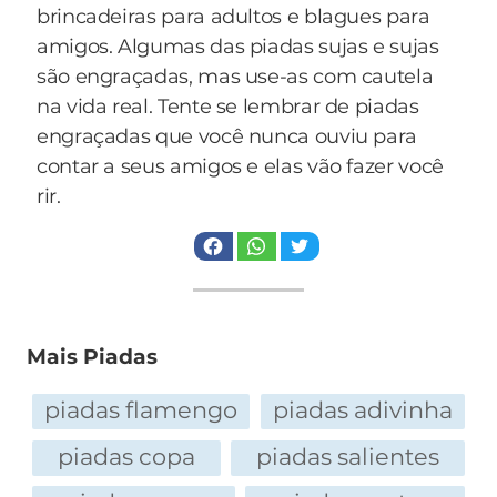
brincadeiras para adultos e blagues para
— O que você faz? Quem são seus tataravós?
amigos. Algumas das piadas sujas e sujas
Qual a cor do cabelo da sua mãe?
são engraçadas, mas use-as com cautela
Juquinha não aguenta a pressão e manda ver
na vida real. Tente se lembrar de piadas
mais um torpedo:
engraçadas que você nunca ouviu para
Blllllloooooshhhh!!!!!
contar a seus amigos e elas vão fazer você
Dessa vez meio molhado, de quem já está
rir.
pedindo redenção.
— Passa daí LULU, grita novamente a
namorada.
— Enquanto continuar assim, tudo bem,
aliviou-se Juquinha.
E finalmente o grande chefe, o todo poderoso
Mais Piadas
Pai da garota, coronel reformado do Exército,
decreta a lei marcial para Juquinha:
piadas flamengo
piadas adivinha
— E aí, meu jovem, vôcês estao usando c**...???
piadas copa
piadas salientes
Dessa vez Juquinha entrega os pontos:
TttttSIIIIIIIIIIUUUUUUUUU!!!!!