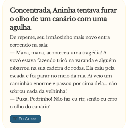
- Tudo bem, mas você não pode abrir a boca de
35. MUST GO: Conjugação do verbo
Concentrada, Aninha tentava furar
jeito nenhum.
MASTIGAR. Ex.: "Ele colocou o chiclete na
o olho de um canário com uma
- Tá bom!
boca e must go."
agulha.
No baile, a menina toda alegre, sozinha, estava
36. NEVER: Flocos de gelo que caem no
dançando quando chega um rapaz fanho e
inverno. Ex.: "É divertido fazer bonecos de
De repente, seu irmãozinho mais novo entra
pregunta:
never.
correndo na sala:
- Vamos dançar?
37. NEW: Sem roupa. Ex.: "Ele saiu new de casa."
— Mana, mana, aconteceu uma tragédia! A
Ela responde murmurando:
38. PACKER: Prefixo que indica bastante. Ex.:
vovó estava fazendo tricô na varanda e alguém
- Humhum.
"Eu gosto dela packer-amba."
esbarrou na sua cadeira de rodas. Ela caiu pela
- Vai, vamos sim?
39. PAINT: Artefato usado para pentear o
escada e foi parar no meio da rua. Aí veio um
Ela novamente murmurando:
cabelo. Ex.: "Me empresta o paint."
caminhão enorme e passou por cima dela... não
- Humhum.
40. TEN: Conjugação do verbo POSSUIR. Ex.:
sobrou nada da velhinha!
O rapaz fala:
"Ele não ten casa própria."
— Puxa, Pedrinho! Não faz eu rir, senão eu erro
- Já sei vovê não sabe dançar?
41. PART: Lugar para onde mandamos as
o olho do canário!
Ela se esbarra e grita:
pessoas indesejadas. Ex.: "Vá para o raio que o
👍🏼
- Sei sim.
part."