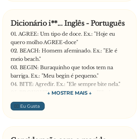
desconfiado.
— Muito machucada, ela se levantou e, logo em
seguida, escorregou de novo. Novamente em
Dicionário i**... Inglês - Português
cima da faca. E assim foi... Por 14 vezes!
01. AGREE: Um tipo de doce. Ex.: "Hoje eu
quero molho AGREE-doce"
02. BEACH: Homem afeminado. Ex.: "Ele é
meio beach."
03. BEGIN: Buraquinho que todos tem na
barriga. Ex.: "Meu begin é pequeno."
04. BITE: Agredir. Ex.: "Ele sempre bite nela."
05. BROUGHT: Pessoa jovem. Ex.: "Ela é um
brought."
👍🏼
06. CAN: Pergunta feita por quem tem amnésia.
Ex.: "Can sou eu?"
07. CAN'T: Antônimo de frio. Ex.: "O café está
can't."