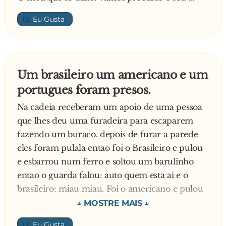
de cabeça!"
👍🏼
18. FAIL: Antônimo de bonito. Ex.: "Ele é fail."
19. FEEL: Barbante. Ex.: "Me dê este feel para
amarrar o pacote."
20. FOURTEEN: Homem baixo e forte: "Não
Um brasileiro um americano e um
mexe com ele, ele é bem fourteen"
portugues foram presos.
21. FRENCH: Dianteiro. Ex.: "Ele saiu na
french."
Na cadeia receberam um apoio de uma pessoa
22. GOOD: Bolinha de vidro, birosca. Ex.: "Ele
que lhes deu uma furadeira para escaparem
gosta de jogar bolinha de good."
fazendo um buraco. depois de furar a parede
23. HAIR: Uma das marchas de um veíc**...
eles foram pulala entao foi o Brasileiro e pulou
automotor. Ex.: "Ele engatou a hair."
e esbarrou num ferro e soltou um barulinho
24. HAND: Render. Ex.: "Voce se hand?"
entao o guarda falou: auto quem esta ai e o
25. HOST: Face. Ex: "Estou com uma espinha
brasileiro: miau miau. Foi o americano e pulou
no meu host."
e fez o mesmo baerulinho e o guarda falou:
26. HAT: Antônimo de TURTLE. Ex.: "Ele não
auto quem esta ai ele respondeu com um miau.
👍🏼