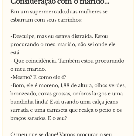
Consideração com o marido...
08. CHEESE: Antepenúltima letra do alfabeto.
Em um supermercado,duas mulheres se
Ex.: "Exemplo se escreve com cheese."
esbarram com seus carrinhos:
09. COFFEE: Onomatopéia que representa
tosse. Ex.: "Coffee, coffee."
-Desculpe, mas eu estava distraída. Estou
10. CREAM: Ato penal que pode levar à cadeia.
procurando o meu marido, não sei onde ele
Ex.: "Ele cometeu um cream."
está.
11. DARK: Palavra de famoso provérbio: "É
- Que coincidência. Também estou procurando
melhor dark receber."
o meu marido.
12. DATE: Deitar. Ex.: "Date-se ai'."
-Mesmo? E como ele é?
13. DAY: Dar. Ex.: "Day um presente para ele."
-Bom, ele é moreno, 1,88 de altura, olhos verdes,
14. DICK: Começo de uma música brega: "Dick
bronzeado, coxas grossas, ombros largos e uma
vale o céu azul e o sol sempre a brilhar..."
bundinha linda! Está usando uma calça jeans
15. EDUCATION: Parte do rosto. Ex.: "Este
surrada e uma camiseta que realça o peito e os
cravo eu tirei education."
braços sarados. E o seu?
16. ELEVEN: Erguer. Ex.: "Eleven até esta
altura."
O meu que se dane! Vamos procurar o seu ...
17. EYE: Interjeição de dor. Ex.:"Eye! Que dor