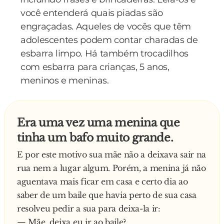
estoque. Ex.: "Preciso stock car óleo."
você entenderá quais piadas são
51. TALK: Pó branco para usar em crianças. Ex.:
engraçadas. Aqueles de vocês que têm
"O melhor talk é o Johnson's."
adolescentes podem contar charadas de
52. THE SMITHS: Mandar embora. Ex.: "O
esbarra limpo. Há também trocadilhos
patrão the smiths quem não trabalha."
com esbarra para crianças, 5 anos,
53. TO SEE: O mesmo que coffee. Ex.: "Eu
meninos e meninas.
nunca to see tanto na vida."
54. TOO MUCH: Fruto vermelho de fazer
salada ou molho. Ex.: "Eu quero molho de too
Era uma vez uma menina que
much
tinha um bafo muito grande.
55. TURTLE: Antônimo de HAT. Ex.: "Bêbado
E por este motivo sua mãe não a deixava sair na
só anda turtle."
rua nem a lugar algum. Porém, a menina já não
56. VAIN: Uma das flexões do verbo VIR. Ex.:
aguentava mais ficar em casa e certo dia ao
"Eles vain hoje?"
saber de um baile que havia perto de sua casa
57. VASE: Jogada. Ex.: "Agora é a minha vase!"
resolveu pedir a sua para deixa-la ir:
58. YEAR: Deixar, partir. Ex.: "Ela teve que
— Mãe, deixa eu ir ao baile?
year?"