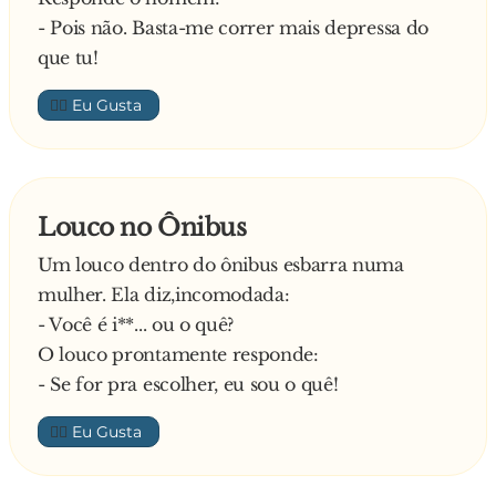
- Pois não. Basta-me correr mais depressa do
- Ela também não pode pagar, não tem
que tu!
dinheiro. É freira…
Corrigindo o menino, diz o Padre:
👍🏼
- Não se diz freira, diz-se esposa de Cristo.
E finaliza o menino:
- Ah! Então o meu cunhado que pague…
Louco no Ônibus
Um louco dentro do ônibus esbarra numa
mulher. Ela diz,incomodada:
- Você é i**... ou o quê?
O louco prontamente responde:
- Se for pra escolher, eu sou o quê!
👍🏼