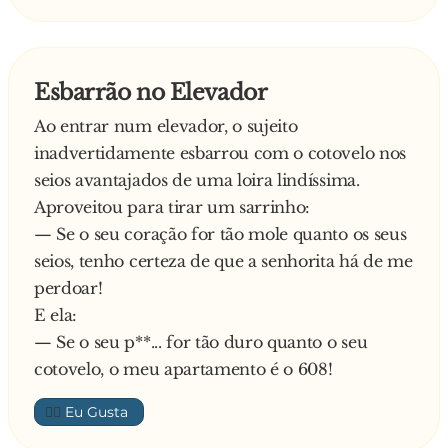
— Ué, mas eu pensei que vocês fossem da
esbarrou e gritou:
o abdômen, usando o mesmo argumento. De
equipe ginecológica...
— Não peidei!
repente, uma freira gritou:
— Nós? Não, nós somos da equipe de limpeza!
O fanho não aguentou e disse:
— Eu quero ir antes da Maria Antônia! Eu
Esbarrão no Elevador
— Nossa, agora você cagou!
quero ir antes da Maria Antônia!
Ao entrar num elevador, o sujeito
— Por que isso, irmã? - perguntou o anjo.
inadvertidamente esbarrou com o cotovelo nos
— É que eu quero fazer gargarejo antes que ela
seios avantajados de uma loira lindíssima.
enfie a bunda.
Aproveitou para tirar um sarrinho:
— Se o seu coração for tão mole quanto os seus
seios, tenho certeza de que a senhorita há de me
perdoar!
E ela:
— Se o seu p**... for tão duro quanto o seu
cotovelo, o meu apartamento é o 608!
👍🏼