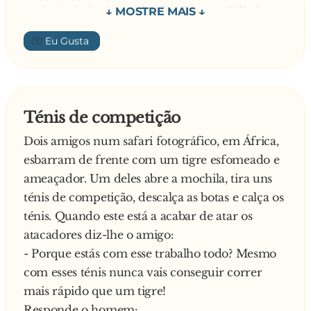
muita insistência o culpado se acusa. O Padre
imediatamente diz:
👍🏼
- Então tens de pagar o estrago.
E responde o menino:
- Eu não tenho dinheiro senhor padre.
E o Padre:
Ténis de competição
- Então pagam os teus pais.
Dois amigos num safari fotográfico, em África,
E o menino
esbarram de frente com um tigre esfomeado e
- Eu já não tenho pais.
ameaçador. Um deles abre a mochila, tira uns
E o Padre:
ténis de competição, descalça as botas e calça os
- Então não tens ninguém? És sozinho no
ténis. Quando este está a acabar de atar os
mundo?
atacadores diz-lhe o amigo:
Responde o miúdo:
- Porque estás com esse trabalho todo? Mesmo
- Não! Eu tenho uma irmã mais velha.
com esses ténis nunca vais conseguir correr
O Padre:
mais rápido que um tigre!
- Pronto paga ela.
Responde o homem:
E responde o miúdo: