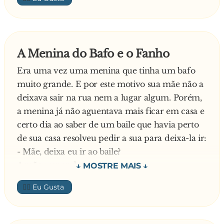
consegue traçar uma linha hat."
enfim chegou a vez do portugues e ele disse: a
27. HELLO: Esbarrar. Ex.: "Ele hello o braço na
agora ja sei o que eu vou falar, entao ele pulou
parede."
fez o barulinho entao o guarda falou : auto
28. ICE: Expressão de desejo. Ex.: "Ice ela me
quem esta ai e o portugues disse : é um gatinho!
A Menina do Bafo e o Fanho
desse bola..."
Era uma vez uma menina que tinha um bafo
29. LABEL: Parte de fora da boca. Ex.: "Ela
muito grande. E por este motivo sua mãe não a
passou batom no label."
deixava sair na rua nem a lugar algum. Porém,
30. LAY: Norma a ser seguida. Ex.: "Roubar é
a menina já não aguentava mais ficar em casa e
contra a lay."
certo dia ao saber de um baile que havia perto
31. MAY GO: Pessoa dócil, afável. Ex.: "Ele é
de sua casa resolveu pedir a sua para deixa-la ir:
muito may go."
- Mãe, deixa eu ir ao baile?
32. MISTER: Sanduíche de queijo e presunto.
A mãe responde:
Ex.: "Eu gosto de mister can't."
- Não minha filha, você tem um bafo muito
33. MONDAY: Ordenar. Ex.: "Ontem monday
👍🏼
grande!
lavar o carro."
- Por favor, vai, deixa eu ir. Eu prometo ficar de
34. MORNING: Nem quente nem frio. Ex.:
boca fechada.
"Meu café está morning."