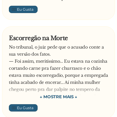
👍🏼
Escorregão na Morte
No tribunal, o juiz pede que o acusado conte a
sua versão dos fatos.
— Foi assim, meritíssimo... Eu estava na cozinha
cortando carne pra fazer churrasco e o chão
estava muito escorregadio, porque a empregada
tinha acabado de encerar... Aí minha mulher
chegou perto pra dar palpite no tempero da
carne, escorregou, esbarrou em mim e caiu
com o peito em cima da faca...
👍🏼
— Pode continuar! — disse o juiz, muito