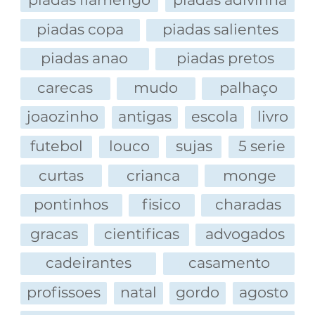
piadas copa
piadas salientes
piadas anao
piadas pretos
carecas
mudo
palhaço
joaozinho
antigas
escola
livro
futebol
louco
sujas
5 serie
curtas
crianca
monge
pontinhos
fisico
charadas
gracas
cientificas
advogados
cadeirantes
casamento
profissoes
natal
gordo
agosto