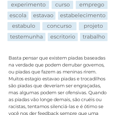
- Eu liguei para lhe dar duas notícias, uma boa e
quinze.
experimento
curso
emprego
Não se dorme até que os filhos façam cinco
outra ruim, como todas as piadas do Portal do
O orçamento necessário é sempre o dobro do
anos. Não se dorme depois que eles fazem
Humor!
previsto. O tempo necessário é o triplo.
escola
estavao
estabelecimento
quinze.
- Fala logo! Qual é a boa?
estabulo
concurso
projeto
- A boa é que eu vou me entregar... Estou indo
O orçamento necessário é sempre o dobro do
pros Estados Unidos amanhã...
testemunha
escritorio
trabalho
previsto. O tempo necessário é o triplo.
- Sério? E a ruim?
- A ruim é que eu vou de avião!
Basta pensar que existem piadas baseadas
na verdade que podem derrubar governos,
ou piadas que fazem as meninas rirem.
Muitos estagio estavao piadas e trocadilhos
são piadas que deveriam ser engraçadas,
mas algumas podem ser ofensivas. Quando
as piadas vão longe demais, são cruéis ou
racistas, tentamos silenciá-las e é ótimo se
você nos der feedback sempre que uma