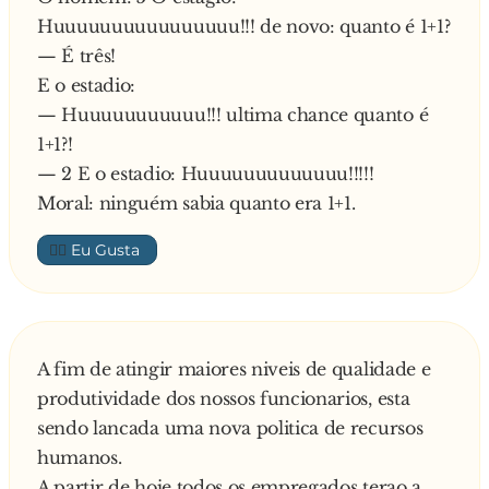
Huuuuuuuuuuuuuuuu!!! de novo: quanto é 1+1?
— É três!
E o estadio:
— Huuuuuuuuuuu!!! ultima chance quanto é
1+1?!
— 2 E o estadio: Huuuuuuuuuuuuu!!!!!
Moral: ninguém sabia quanto era 1+1.
👍🏼
A fim de atingir maiores niveis de qualidade e
produtividade dos nossos funcionarios, esta
sendo lancada uma nova politica de recursos
humanos.
A partir de hoje todos os empregados terao a