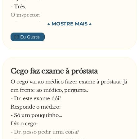
- Três.
O inspector:
- Que cores?
O Joãozinho:
👍🏼
- Amarelo, verde e vermelho.
O inspector:
- Para que serve o verde?
O Joãzinho:
Cego faz exame à próstata
- É para circular livremente.
O cego vai ao médico fazer exame à próstata. Já
O inspector:
em frente ao médico, pergunta:
- E o vermelho?
- Dr. este exame dói?
O Joãozinho:
Responde o médico:
- É para parar.
- Só um pouquinho…
O inspector:
Diz o cego:
- E a amarela?
- Dr. posso pedir uma coisa?
E o Joãzinho::