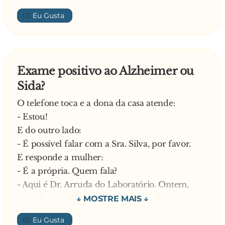
👍🏼
Exame positivo ao Alzheimer ou
Sida?
O telefone toca e a dona da casa atende:
- Estou!
E do outro lado:
- É possível falar com a Sra. Silva, por favor.
E responde a mulher:
- É a própria. Quem fala?
- Aqui é Dr. Arruda do Laboratório. Ontem,
quando o médico enviou a biopsia do seu
marido para o laboratório, uma biopsia de um
👍🏼
outro sr. Silva chegou também e agora não