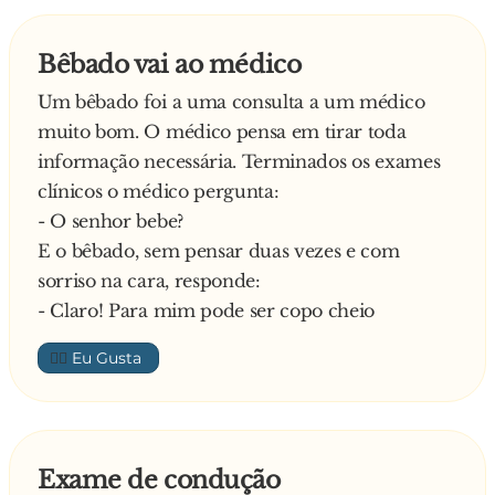
E o médico:
- A Segurança Social aconselha que a senhora
Bêbado vai ao médico
leve seu marido para um lugar bem longe de
casa e deixe-o por lá. Se ele achar o caminho de
Um bêbado foi a uma consulta a um médico
volta, não faça mais s**... com ele!
muito bom. O médico pensa em tirar toda
informação necessária. Terminados os exames
clínicos o médico pergunta:
- O senhor bebe?
E o bêbado, sem pensar duas vezes e com
sorriso na cara, responde:
- Claro! Para mim pode ser copo cheio
👍🏼
Exame de condução