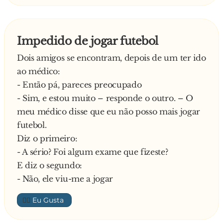
caminho.
Ao cabo de dez dias, quando regressou ao
Covento, foi, então, sujeita ao tal exame de
Impedido de jogar futebol
virgindade, que nada revelou! Diz a Madre
Dois amigos se encontram, depois de um ter ido
Superior:
ao médico:
- Estou muito contente, minha filha. Eu sempre
- Então pá, pareces preocupado
temi as tentações do Demónio! Mas, diz-me
- Sim, e estou muito – responde o outro. – O
uma coisa, nenhum desses homens que te
meu médico disse que eu não posso mais jogar
deram as boleias tentou abusar de ti?
futebol.
Responde a noviça:
Diz o primeiro:
- Quase todos, Madre! Mas lá diz o ditado:
- A sério? Foi algum exame que fizeste?
”Quem tem boca vai a Roma”
E diz o segundo:
—
- Não, ele viu-me a jogar
👍🏼