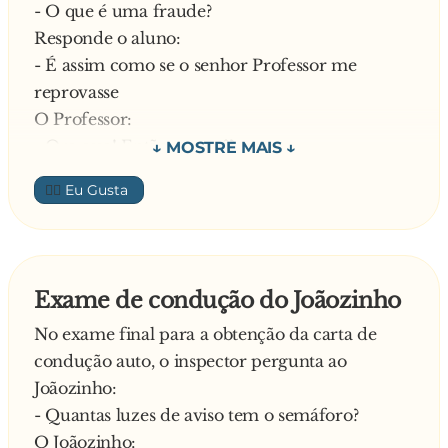
- O que é uma fraude?
Responde o aluno:
- É assim como se o senhor Professor me
reprovasse
O Professor:
- Ora essa! Então porquê?
Diz o Joãozinho:
👍🏼
- Porque, segundo o Código, torna-se réu de
fraude aquele que se aproveita da ignorância de
outrém para lhe causar prejuízo!
—
Exame de condução do Joãozinho
No exame final para a obtenção da carta de
condução auto, o inspector pergunta ao
Joãozinho:
- Quantas luzes de aviso tem o semáforo?
O Joãozinho: