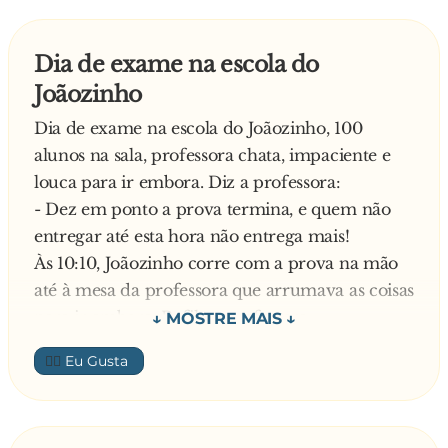
Dia de exame na escola do
Joãozinho
Dia de exame na escola do Joãozinho, 100
alunos na sala, professora chata, impaciente e
louca para ir embora. Diz a professora:
- Dez em ponto a prova termina, e quem não
entregar até esta hora não entrega mais!
Às 10:10, Joãozinho corre com a prova na mão
até à mesa da professora que arrumava as coisas
para ir embora. Refila a professora:
- Eu avisei que não aceitaria provas fora do
👍🏼
horário. Esqueça!
Joãozinho, com ar de autoritarismo, perguntou:
- Você sabe com quem está a falar?