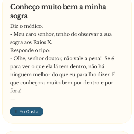
A resposta da professora tinha um certo
Conheço muito bem a minha
sarcasmo:
sogra
- Não, não faço a menor ideia…
Empinando mais o nariz, Joãozinho voltou a
Diz o médico:
repetir:
- Meu caro senhor, tenho de observar a sua
- Tem certeza disso?
sogra aos Raios X.
- Absolutíssima! – respondeu a professora.
Responde o tipo:
Joãozinho levanta então a imensa pilha de
- Olhe, senhor doutor, não vale a pena! Se é
provas, enfia a dele no meio, dá uma
para ver o que ela lá tem dentro, não há
embaralhadinha e diz:
ninguém melhor do que eu para lho dizer. É
- Então descobra…
que conheço-a muito bem por dentro e por
fora!
—
👍🏼