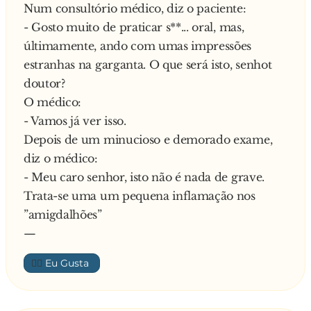
Num consultório médico, diz o paciente:
- Está tudo ótpimo com a senhora. Existe
- Gosto muito de praticar s**... oral, mas,
alguma coisa que a preocupa?
últimamente, ando com umas impressões
A senhora diz que não tem nenhuma pergunta
estranhas na garganta. O que será isto, senhot
ou preocupação. O medico, aproveita e
doutor?
pergunta:
O médico:
- O seu marido diz ter um problema um pouco
- Vamos já ver isso.
estranho. Ele disse-me que sente muito frio
Depois de um minucioso e demorado exame,
depois de fazer s**... a primeira vez e que sente
diz o médico:
muito calor depois da segunda. A senhora tem
- Meu caro senhor, isto não é nada de grave.
ideia do porquê?
Trata-se uma um pequena inflamação nos
Responde a velhinha:
”amigdalhões”
- Oh, aquele velho maluco! É porque a primeira
—
é em Janeiro e a segunda em Julho
👍🏼