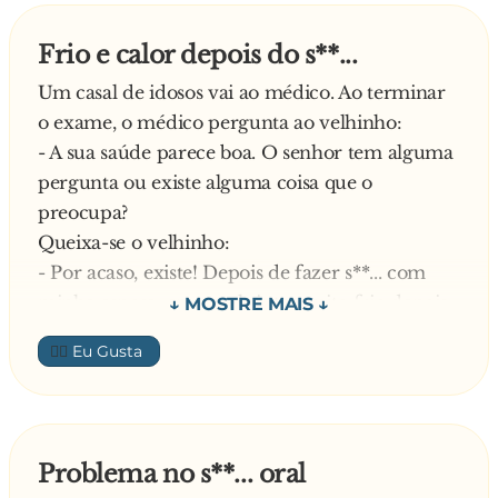
Frio e calor depois do s**...
Um casal de idosos vai ao médico. Ao terminar
o exame, o médico pergunta ao velhinho:
- A sua saúde parece boa. O senhor tem alguma
pergunta ou existe alguma coisa que o
preocupa?
Queixa-se o velhinho:
- Por acaso, existe! Depois de fazer s**... com
minha esposa, em geral sinto muito frio depois
da primeira, e, depois da segunda, sinto muito
👍🏼
calor.
O médico estranha e diz que nunca ouviu falar
disso, mas vai pequisar
Em seguida, o médico examina a velhinha, e
Problema no s**... oral
diz: