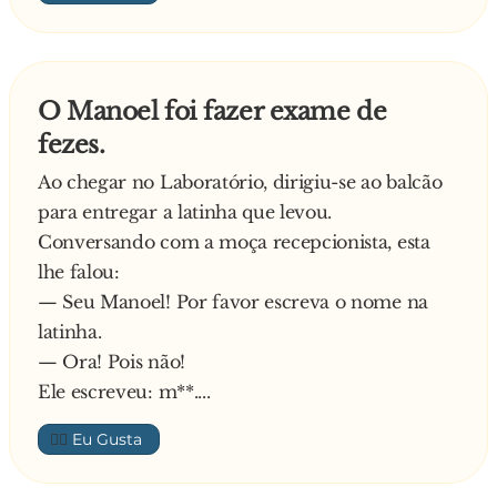
sabemos qual é do seu marido. Infelizmente, os
resultados são ambos maus…
Preocupada, a mulher:
O Manoel foi fazer exame de
- O que o senhor quer dizer?
fezes.
E o médico explica:
- Um dos exames deu positivo para Alzheimer e
Ao chegar no Laboratório, dirigiu-se ao balcão
o outro deu positivo para HIV. Nós não
para entregar a latinha que levou.
sabemos qual é o do seu marido.
Conversando com a moça recepcionista, esta
- Que horror! Vocês não podem repetir os
lhe falou:
exames? – Pergunta a mulher.
— Seu Manoel! Por favor escreva o nome na
- Não, a Segurança Social só paga estes exames
latinha.
caros uma única vez por paciente. – Lamenta o
— Ora! Pois não!
médico.
Ele escreveu: m**....
Desesperada a mulher:
👍🏼
- Bem, o que é que o senhor me aconselha a
fazer?