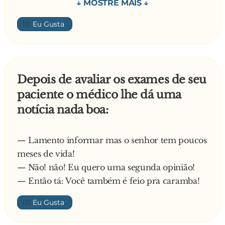
- Sim. – responde o médico.
- Ah, essa é para o automobilista acelerar a
Pede o cego:
fundo e passar já com o vermelho ligado!
👍🏼
- Eu posso pegar no seu p**... enquanto o sr. faz
—
o exame?
O médico meio desconfiado aceita, mas
intrigado pergunta:
Depois de avaliar os exames de seu
- Mas porque você quer segurar o meu p**...?
paciente o médico lhe dá uma
Explica o cego:
notícia nada boa:
- É para ter certeza que o Dr. vai colocar o
dedo…
—
— Lamento informar mas o senhor tem poucos
meses de vida!
— Não! não! Eu quero uma segunda opinião!
— Então tá: Você também é feio pra caramba!
👍🏼