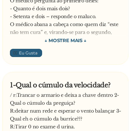
O médico pergunta ao primeiro deles:
- Quanto é dois mais dois?
- Setenta e dois – responde o maluco.
O médico abana a cabeça como quem diz “este
não tem cura” e, virando-se para o segundo,
repete a pergunta:
- Quanto é dois mais dois?
👍🏼
- Terça-feira! – responde o Segundo maluco.
Desanimado e já sem muita esperança, o
médico vira-se para o terceiro:
- Quanto é dois mais dois?
1-Qual o cúmulo da velocidade?
- Quatro, doutor! – responde o maluco com
/ r:Trancar o armario e deixa a chave dentro 2-
firmeza.
Qual o cúmulo da preguiça?
- Parabéns, acertou! – felicitou o médico e
R:deitar num rede e esperar o vento balançar 3-
curioso pergunta – E como chegou a essa
Qual eh o cúmulo da burrice???
conclusão?
R:Tirar 0 no exame d urina.
Explica o maluco: