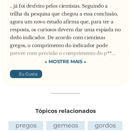
.. já foi desfeito pelos cientistas. Seguindo a
trilha da pesquisa que chegou a essa conclusão,
agora um novo estudo afirma que, para ter a
resposta, os curiosos devem dar uma espiada no
dedo indicador. De acordo com cientistas
gregos, o comprimento do indicador pode
prever com precisão o comprimento do p**....
Os resultados foram publicados na edição de
setembro da revista científica Urology.
👍🏼
Evangelos Spyropoulos e colaboradores do
Hospital Naval e de Veteranos em Atenas, na
Grécia, afirmaram ter realizado o atual estudo
para reunir mais informações sobre a relação
entre as medidas do corpo e o tamanho da
Tópicos relacionados
genitália masculina. Os cientistas argumentam
que esse tipo de informação - bem como uma
pregos
gemeos
gordos