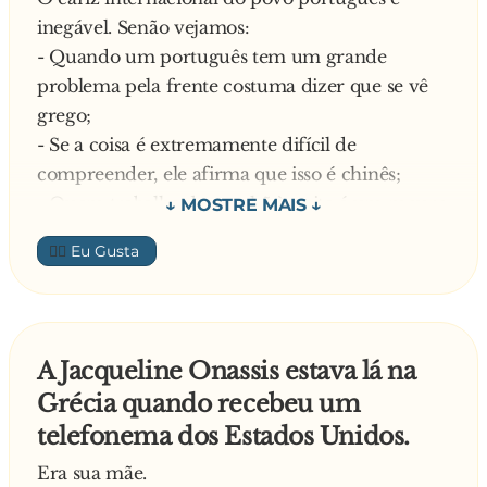
inegável. Senão vejamos:
- Quando um português tem um grande
problema pela frente costuma dizer que se vê
grego;
- Se a coisa é extremamente difícil de
compreender, ele afirma que isso é chinês;
- Quem trabalha de manhã à noite é um mouro
de trabalho;
👍🏼
- Uma invenção moderna e maios ou menos
inútil é uma americanice.
- Quem se gaba em excesso é amigo de
espanholadas;
A Jacqueline Onassis estava lá na
- Quem vive com luxo e ostentação vive à
Grécia quando recebeu um
grande e à francesa;
telefonema dos Estados Unidos.
- Se faz algo para causar boa impressão aos
outros é só para inglês ver
Era sua mãe.