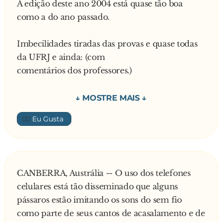
A edição deste ano 2004 está quase tão boa
— Um arroz a grega, por favor!
como a do ano passado.
O garçom, incrédulo do que acabara de ouvir,
pergunta:
Imbecilidades tiradas das provas e quase todas
— Desculpe, o que mesmo o senhor disse?
da UFRJ e ainda: (com
— Um arroz a grega, seu glego escloto!
comentários dos professores.)
1) Lavoisier foi guilhotinado por ter inventado o
👍🏼
oxigênio. (Já imaginou?)
2) O nervo ótico transmite idéias luminosas ao
cérebro.(Se o cara é obtuso, o nervo dele deve
CANBERRA, Austrália -- O uso dos telefones
transmitir idéias sombreadas, não é mesmo?)
celulares está tão disseminado que alguns
pássaros estão imitando os sons do sem fio
3) O vento é uma imensa quantidade de ar.
como parte de seus cantos de acasalamento e de
(Que coisa! Não tinha pensado nisso.)