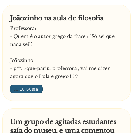
13. Sem dinheiro para pagar os salários, Zeus
libera as ninfas para trabalharem na Eurozona.
Joãozinho na aula de filosofia
14. Ilha de Lesbos abre resort hétero.
Professora:
15. Para economizar energia, Diógenes apaga a
- Quem é o autor grego da frase : "Só sei que
lanterna.
nada sei"?
16. Orác**... de Delfos vaza números do
orçamento e provoca pânico nas Bolsas.
Joãozinho:
17. Áries, deus da guerra, é pego em flagrante
- p**...-que-pariu, professora , vai me dizer
desviando armamento para a guerrilha síria.
agora que o Lula é grego!!!???
18. A caverna de Platão abriga milhares de sem-
teto.
👍🏼
19. Descoberto o porquê da crise: todos os
economistas estão falando grego!!!
—
Um grupo de agitadas estudantes
saía do museu, e uma comentou