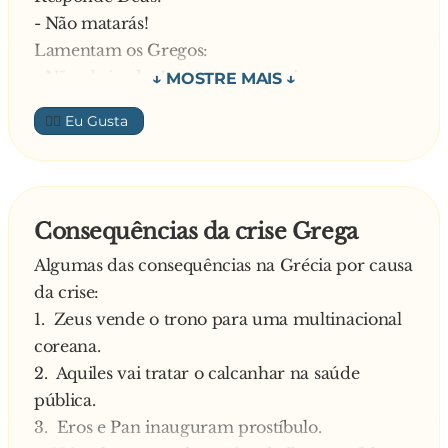
- Não matarás!
Lamentam os Gregos:
- Não obrigado. Isso interromperia as nossas
conquistas.
👍🏼
Então, Deus perguntou aos Egípcios:
- Vocês querem um mandamento?
- Qual seria o mandamento, Senhor? –
Perguntam os Egípcios.
Consequências da crise Grega
Informa Deus:
Algumas das consequências na Grécia por causa
- Não cometerás adultério!
da crise:
Respondem os Egípcios:
1. Zeus vende o trono para uma multinacional
- Não obrigado . Isso arruinaria os nossos fins-
coreana.
de-semana.
2. Aquiles vai tratar o calcanhar na saúde
Chateado, mas não derrotado, Deus perguntou
pública.
aos Assírios:
3. Eros e Pan inauguram prostíbulo.
- Vocês querem um mandamento?