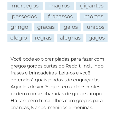
definição mais clara do que seja 'o tamanho
morcegos
magros
gigantes
normal do p**...' - ajudará os médicos a
aconselhar e tratar o grande número de
pessegos
fracassos
mortos
homens preocupados com as suposta
gringo
gracas
galos
unicos
inadequação de seus genitais. 'A falta de
padronização de dados métricos e a ausência de
elogio
regras
alegrias
gagos
critérios amplamente aceitos a respeito do
tamanho adequado da genitália externa cria
grandes dificuldades no aconselhamento e/ou
Você pode explorar piadas para fazer com
tratamento de jovens com preocupações
gregos gordos curtas do Reddit, incluindo
relativas à inadequação se*xual', escrevem os
frases e brincadeiras. Leia-os e você
autores. No atual estudo, Spyropoulos e seus
entenderá quais piadas são engraçadas.
colaboradores mediram o comprimento do
Aqueles de vocês que têm adolescentes
p**... e o volume dos testículos de 52 homens
podem contar charadas de gregos limpo.
jovens e saudáveis com idades entre 19 e 38
Há também trocadilhos com gregos para
anos e compararam os dados com outras
crianças, 5 anos, meninos e meninas.
medidas corporais, incluindo altura, peso,