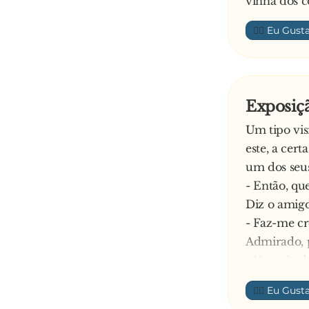
vinha dos c
👍🏼
Exposiçã
Um tipo vis
este, a cer
um dos seu
- Então, qu
Diz o amigo
- Faz-me cr
Admirado, p
- Um pôr do
Responde o
👍🏼
- Olha, jul