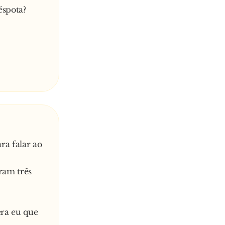
éspota?
ra falar ao
ram três
era eu que