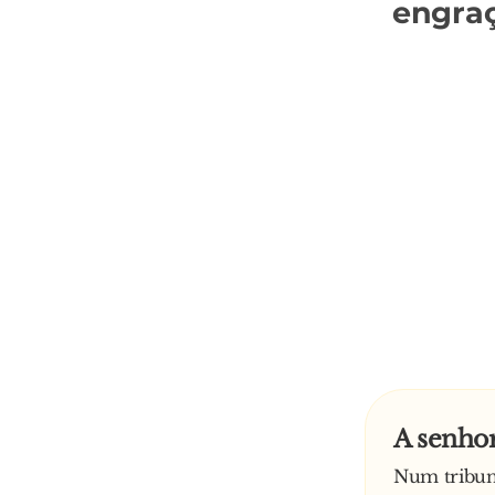
engra
A senho
Num tribun