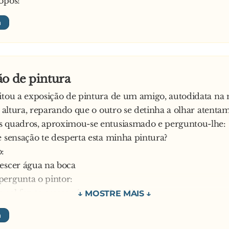
opos!
o de pintura
itou a exposição de pintura de um amigo, autodidata na 
ta altura, reparando que o outro se detinha a olhar atenta
s quadros, aproximou-se entusiasmado e perguntou-lhe:
e sensação te desperta esta minha pintura?
:
escer água na boca
ergunta o pintor:
 sol faz-te crescer água na boca?!
 amigo:
gava que era um ovo estrelado!