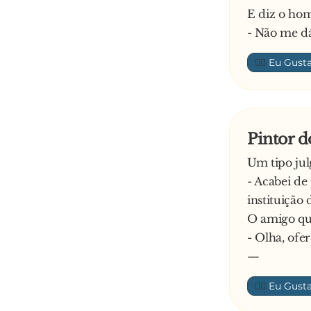
E diz o ho
sabe, tem 
- Não me dá
ninguém e n
conheço. N
👍🏼
mulheres di
também o c
O defensor,
advogados 
Pintor d
lhes:
Um tipo jul
- Se algum 
- Acabei de
todos preso
instituição 
O amigo que
- Olha, ofer
—
👍🏼