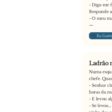
- Diga-me 
Responde a 
- O meu mar
—
👍🏼
Ladrão n
Numa esquad
chefe. Quan
- Senhor c
horas da 
- E levou a
- Se levou…