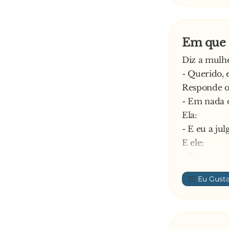
—
Em que e
Diz a mulh
- Querido, 
Responde o
- Em nada 
Ela:
- E eu a ju
E ele:
- Por acaso,
—
👍🏼