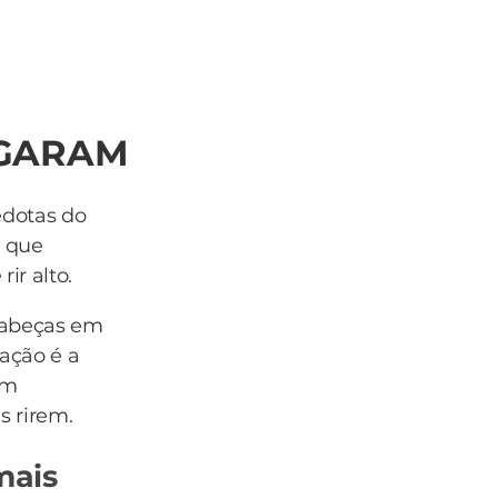
LGARAM
edotas do
m que
ir alto.
cabeças em
ação é a
om
s rirem.
mais