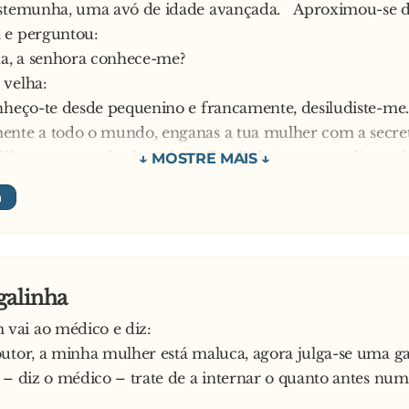
estemunha, uma avó de idade avançada. Aproximou-se 
 e perguntou:
na, a senhora conhece-me?
 velha:
nheço-te desde pequenino e francamente, desiludiste-me
nte a todo o mundo, enganas a tua mulher com a secret
ilho na tua cunhada, e deste-lhe dinheiro para se livrar d
s pessoas e falas mal delas pelas costas. Julgas que és um
de quando não tens sequer inteligência suficiente para se
 te conheço. Se conheço…
ficou branco, sem saber que fazer. Depois de pensar u
a o outro extremo da sala e perguntou:
galinha
na, conhece o defensor oficioso?
ai ao médico e diz:
 velha:
utor, a minha mulher está maluca, agora julga-se uma ga
 sim. Também o conheço desde a infância. É frouxo, não
 – diz o médico – trate de a internar o quanto antes num
a manter a mulher na linha, ela anda a fornicar com os
motorista, o jardineiro e até o carteiro dorme com ela, t