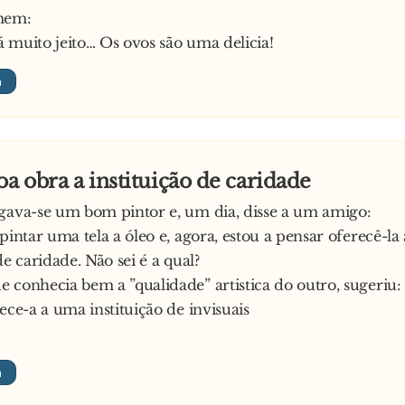
mem:
problemas com a bebida, não consegue ter uma relação 
 muito jeito… Os ovos são uma delicia!
a qualidade de advogado, bem… é um dos piores profiss
ão me esqueço também de referir que engana a mulher 
ferentes, uma das quais, curiosamente, é a tua própria m
onheço. E muito bem.!
 ficou em estado de choque. Então, o Juiz pediu a ambo
que se aproximassem do estrado e com uma voz muito ba
oa obra a instituição de caridade
gava-se um bom pintor e, um dia, disse a um amigo:
dos dois perguntar ao raio da velha se me conhece, juro-
 pintar uma tela a óleo e, agora, estou a pensar oferecê-l
s!
de caridade. Não sei é a qual?
 conhecia bem a ”qualidade” artistica do outro, sugeriu:
ece-a a uma instituição de invisuais