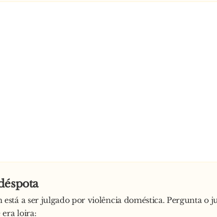
déspota
tá a ser julgado por violência doméstica. Pergunta o ju
era loira: