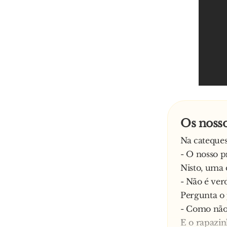
Os nosso
Na cateques
- O nosso p
Nisto, uma 
- Não é ver
Pergunta o
- Como não
E o rapazin