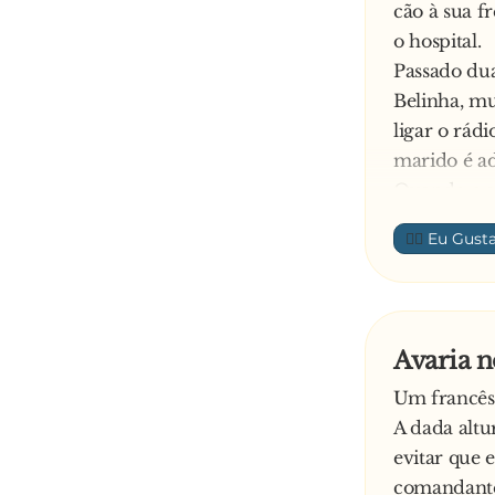
cão à sua f
o hospital.
Passado dua
Belinha, mu
ligar o rádi
marido é ad
Quando o sp
- Desliga e
👍🏼
Grita de co
- Milagre S
—
Avaria n
Um francês
A dada altu
evitar que 
comandante 