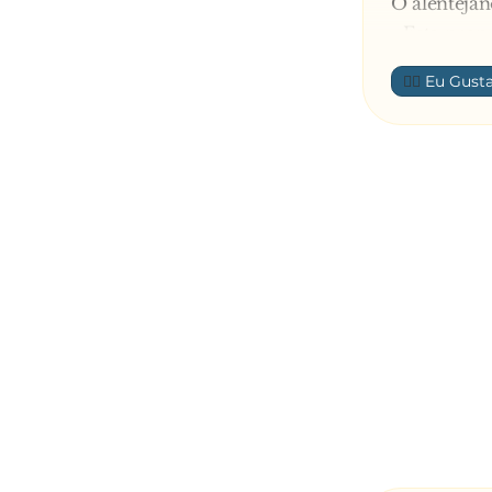
O alentejan
- Esta prop
O advogado
👍🏼
- Eu sou um
pato eu pro
O alentejano
- O senhor 
temos o Cód
com a Regra
depois você
desistir!
O advogado 
pensou que 
coisas segu
O alentejan
advogado. 
directament