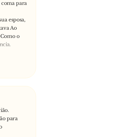
m coma para
sua esposa,
itava Ao
g. Como o
ncia.
ião.
ião para
o