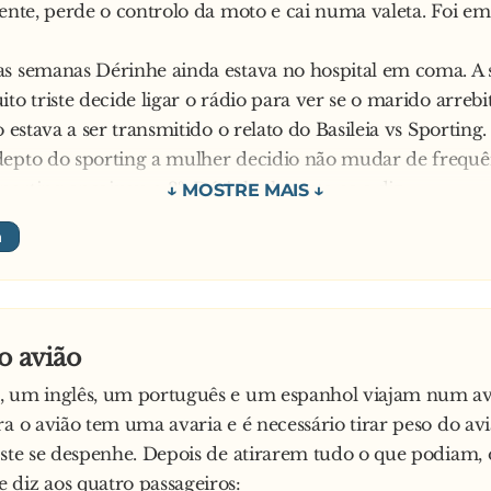
rente, perde o controlo da moto e cai numa valeta. Foi e
s semanas Dérinhe ainda estava no hospital em coma. A 
ito triste decide ligar o rádio para ver se o marido arreb
o estava a ser transmitido o relato do Basileia vs Sportin
epto do sporting a mulher decidio não mudar de frequê
orting encaixou o 3º, Dérinho levanta-se e diz:
ssa m*rda que eu já não posso com esses camelos.
ntente a mulher:
enhor!
o avião
, um inglês, um português e um espanhol viajam num av
ra o avião tem uma avaria e é necessário tirar peso do av
este se despenhe. Depois de atirarem tudo o que podiam, 
diz aos quatro passageiros: