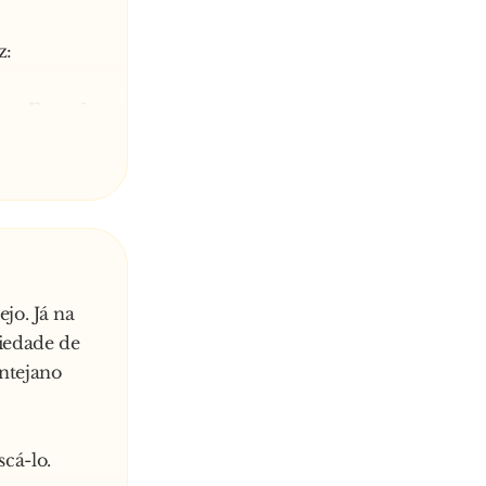
z:
oso Francês,
 Português
jo. Já na
riedade de
ntejano
scá-lo.