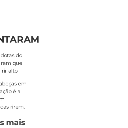
ANTARAM
edotas do
raram que
ir alto.
cabeças em
ação é a
om
oas rirem.
s mais