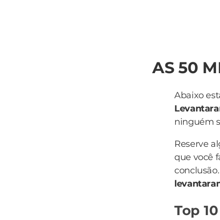
AS 50 
Abaixo est
Levantar
ninguém sa
Reserve a
que você f
conclusão.
levantar
Top 10