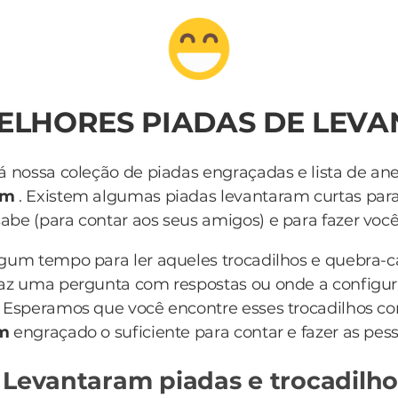
MELHORES PIADAS DE LEV
á nossa coleção de piadas engraçadas e lista de an
am
. Existem algumas piadas levantaram curtas pa
be (para contar aos seus amigos) e para fazer você r
lgum tempo para ler aqueles trocadilhos e quebra-
az uma pergunta com respostas ou onde a configur
 Esperamos que você encontre esses trocadilhos c
am
engraçado o suficiente para contar e fazer as pess
 Levantaram piadas e trocadilho