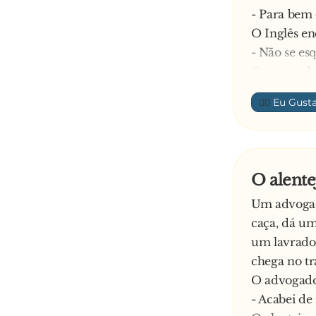
- Para bem 
O Inglês en
- Não se es
O comandant
para não fic
👍🏼
- Não se es
Dali a nada
levanta-se e
- Não se es
O alente
Um advogado
caça, dá um
um lavrador
chega no tr
O advogado
- Acabei de