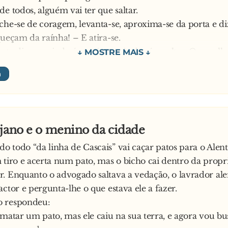
de todos, alguém vai ter que saltar.
che-se de coragem, levanta-se, aproxima-se da porta e di
queçam da raínha! – E atira-se.
e diz que ainda é preciso mais alguém saltar. O orgulh
ar atrás do Inglês, aproxima-se da porta e grita:
queçam de Joana D’Arc! – E salta.
 o comandante torna a dizer que falta saltar mais um. O
 grita:
queçam de Aljubarrota! – E atira o Espanhol
jano e o menino da cidade
 todo “da linha de Cascais” vai caçar patos para o Alente
 tiro e acerta num pato, mas o bicho cai dentro da prop
. Enquanto o advogado saltava a vedação, o lavrador ale
actor e pergunta-lhe o que estava ele a fazer.
 respondeu:
 matar um pato, mas ele caiu na sua terra, e agora vou bu