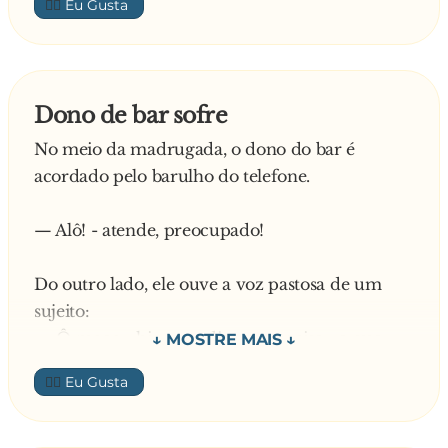
👍🏼
Dono de bar sofre
No meio da madrugada, o dono do bar é
acordado pelo barulho do telefone.
— Alô! - atende, preocupado!
Do outro lado, ele ouve a voz pastosa de um
sujeito:
— Ô moço... hic... me diga uma coisa... a que
horas que abre o bar.
👍🏼
— As oito horas - respondeu ele rispidamente e
desligou. - Mas que ousadia, me acordar para