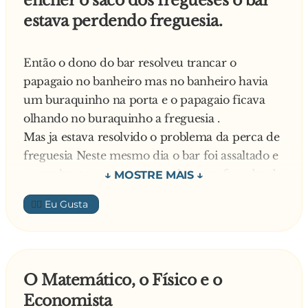
encher o saco dos fregueses o bar
dizer... a boca é um apontador!
estava perdendo freguesia.
Então o dono do bar resolveu trancar o
papagaio no banheiro mas no banheiro havia
um buraquinho na porta e o papagaio ficava
olhando no buraquinho a freguesia .
Mas ja estava resolvido o problema da perca de
freguesia Neste mesmo dia o bar foi assaltado e
os assaltantes estavam armados com faca dando
facada para la facada para cá sangue rolando
👍🏼
para la para ca e o papagaio só olhando no
buraquinho.
Final de briga e todos mortos e só o papagaio
vivo, quando passa uma mulher na rua super
O Matemático, o Físico e o
apertada para ir no banheiro e da aquela mijada
Economista
ela entrou no bar rapidamente abriu aporta do