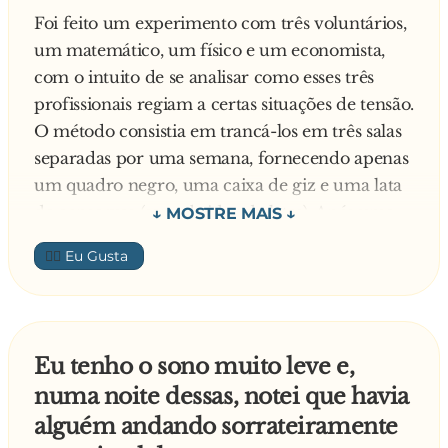
banheiro naquele aperto desceu a saia e foi logo
Foi feito um experimento com três voluntários,
mijando depois que acabou de m**... o
um matemático, um físico e um economista,
papagaiou lhe disse:
com o intuito de se analisar como esses três
— A briga foi feia hem olha só o tamanho do
profissionais regiam a certas situações de tensão.
rachadão
O método consistia em trancá-los em três salas
separadas por uma semana, fornecendo apenas
um quadro negro, uma caixa de giz e uma lata
de conservas (sem abridor de latas). Após uma
semana, as salas foram abertas:
👍🏼
Na primeira sala, encontraram o matemático
quase morto, com o quadro negro cheio de
cálculos e a lata de conservas amassada e vazia,
aberta com várias pancadas.
Eu tenho o sono muito leve e,
Na segunda sala, encontraram o físico bastante
numa noite dessas, notei que havia
abatido, com o quadro negro ainda mais cheio
alguém andando sorrateiramente
de cálculos e a lata de conservas aberta e vazia