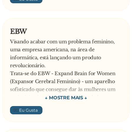
— Bem... hic... conseguir eu consigo, mas eu
estou trancado dentro aqui desde ontem... hic...
e tô louco pra ir embora!
EBW
Visando acabar com um problema feminino,
uma empresa americana, na área de
informática, está lançando um produto
revolucionário.
Trata-se do EBW - Expand Brain for Women
(Expansor Cerebral Feminino) - um aparelho
sofisticado que consegue dar às mulheres um
raciocínio virtualmente similar ao do homem.
Apesar de ter sido concebido para proporcionar
👍🏼
raciocínio igual ao do homem, até agora ainda
não foi encontrada nenhuma mulher que
conseguisse tal nível.