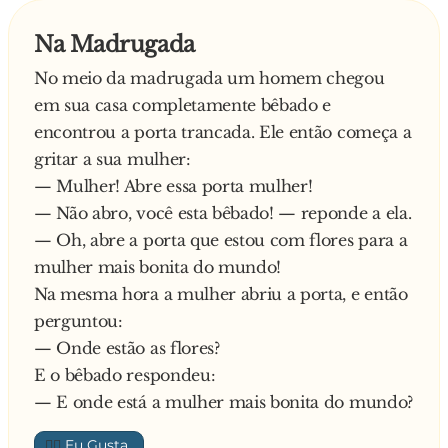
perguntar que horas que o bar vai abrir.
Na Madrugada
No meio da madrugada um homem chegou
Dez minutos depois o telefone toca novamente:
em sua casa completamente bêbado e
— Ô moço... hic... eu entedi direito? O bar só
encontrou a porta trancada. Ele então começa a
vai... hic... abrir às oito horas?
gritar a sua mulher:
— Mulher! Abre essa porta mulher!
— Sim, senhor, às oito horas. - e bate o telefone,
— Não abro, você esta bêbado! — reponde a ela.
novamente.
— Oh, abre a porta que estou com flores para a
mulher mais bonita do mundo!
Cinco minutos depois, o telefone toca
Na mesma hora a mulher abriu a porta, e então
novamente:
perguntou:
— Ô moço... hic... mas não dá pra senhor abrir...
— Onde estão as flores?
hic... um pouco antes?
E o bêbado respondeu:
— E onde está a mulher mais bonita do mundo?
— Não, não dá! O senhor não consegue esperar
até as oito?
👍🏼