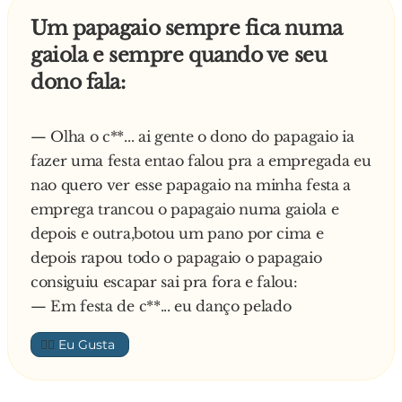
a loja.
espremeram dentro de um banheiro e os
Um papagaio sempre fica numa
gaúchos em outro banheiro ao lado.
gaiola e sempre quando ve seu
Depois de uma hora, ela volta com o tapete
O trem partiu. Logo depois, um dos gaúchos
dono fala:
enrolado no ombro. A mãe e a filha fizeram a
saiu, foi até a porta do banheiro dos argentinos.
maior festa, abraçaram a velha, pularam e
Bateu e disse:
perguntaram como ela tinha conseguido se
— A passagem, por favor.
— Olha o c**... ai gente o dono do papagaio ia
segurar diante daquele fenômeno.
fazer uma festa entao falou pra a empregada eu
nao quero ver esse papagaio na minha festa a
— Mas quem foi que disse que eu consegui —
emprega trancou o papagaio numa gaiola e
disse a vovó — Eu caguei o tapete inteiro! Só
depois e outra,botou um pano por cima e
estou trazendo ele pra lavar...
depois rapou todo o papagaio o papagaio
consiguiu escapar sai pra fora e falou:
— Em festa de c**... eu danço pelado
👍🏼