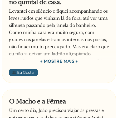
no quintal de casa.
com um só golpe.
Na terceira sala, encontraram o economista
Levantei em silêncio e fiquei acompanhando os
morto, a lata de conservas fechada e intacta e o
leves ruídos que vinham lá de fora, até ver uma
quadro negro repleto de parágrafos, citações,
silhueta passando pela janela do banheiro.
frases, gráficos, matrizes, modelos
Como minha casa era muito segura, com
econométricos, etc. Curiosos para saberem o
grades nas janelas e trancas internas nas portas,
que ocorreu, os cientistas foram até o quadro
não fiquei muito preocupado. Mas era claro que
negro, onde lia-se: "...partindo-se do pressuposto
eu não ia deixar um ladrão ali,espiando
teórico da posse de um abridor de latas
tranquilamente. Liguei baixinho para a polícia,
padrão..."
informei a situação e o meu endereço.
👍🏼
Perguntaram- me se o ladrão estava armado ou
se já estava no interior da casa. Esclareci que
não sabia e disseram-me que não havia
nenhuma viatura por perto para ajudar, mas
O Macho e a Fêmea
que iriam mandar alguém assim que fosse
Um certo dia, João precisou viajar às pressas e
possível. 5 minutos depois liguei de novo e disse
entregou seu casal de papagaios(Zezé e Anita)
com a voz calma: