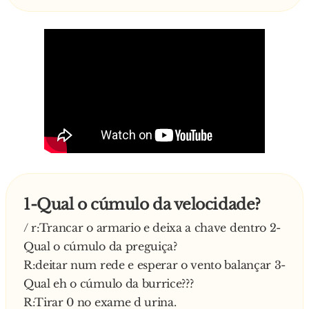
Lá estava ele todo relaxado, deitado no chão, a
assistir a um jogo de futebol.
Quando abriram a última cela, encontraram os
maços de cigarro ainda fechados e o espanhol
com um cigarro na mão, desesperado:
- Lume! Lume! Pelo amor de Deus, alguém tem
lume para acender os cigarros?
1-Qual o cúmulo da velocidade?
/ r:Trancar o armario e deixa a chave dentro 2-
Qual o cúmulo da preguiça?
R:deitar num rede e esperar o vento balançar 3-
Qual eh o cúmulo da burrice???
R:Tirar 0 no exame d urina.