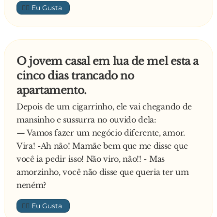
👍🏼
este tempo
Pede o português:
- Eu quero uma televisão para acompanhar o
campeonato de futebol! Não vou conseguir
O jovem casal em lua de mel esta a
viver sem ver os jogos do meu clube
cinco dias trancado no
E, por fim pede o espanhol:
apartamento.
- Eu cá quero um camião cheio de maços de
tabaco! Não vou conseguir viver sem ter um
Depois de um cigarrinho, ele vai chegando de
cigarrinho para me satisfazer
mansinho e sussurra no ouvido dela:
Os pedidos foram atendidos e as celas foram
— Vamos fazer um negócio diferente, amor.
trancadas e, trinta anos depois, por bom
Vira! -Ah não! Mamãe bem que me disse que
comportamento, os policias decidiram soltar os
você ia pedir isso! Não viro, não!! - Mas
presos. Ao abrir a cela do inglês, eles viram-no
amorzinho, você não disse que queria ter um
entretido nos seus livros, cercado de centenas
neném?
de formulações e teses científicas.
👍🏼
A segunda cela a ser aberta foi a do português.