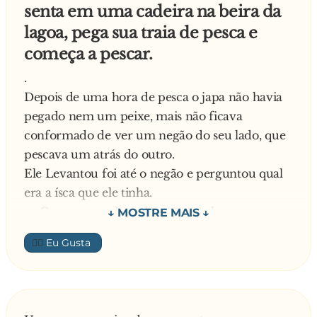
senta em uma cadeira na beira da
lagoa, pega sua traia de pesca e
começa a pescar.
.
Depois de uma hora de pesca o japa não havia
pegado nem um peixe, mais não ficava
conformado de ver um negão do seu lado, que
pescava um atrás do outro.
Ele Levantou foi até o negão e perguntou qual
era a ísca que ele tinha.
— Corte um pedaço do p**... e coloque no
anzol.. Disse o negão.
👍🏼
O japa voltou pro seu lugar e fez o teste. Não é
que deu certo...
Pegou um, dois, tres, foi pegando, um maior
que o outro.