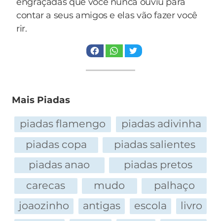
engraçadas que você nunca ouviu para
a.. Gelada e em grandes quantidades MACHO
contar a seus amigos e elas vão fazer você
b.. Só cervejas extra, premium e importadas
rir.
HOMEM FINO DEMAIS
c.. Só uma às vezes para matar a sede BICHICE
SOB CONTROLE
d.. Com limão e guardanapo em volta do copo
b**...
Mais Piadas
e.. Sem álcool GAZELA SALTITANTE
6 - Presentes que gosta de ganhar
piadas flamengo
piadas adivinha
a.. Ferramentas OGRO
piadas copa
piadas salientes
b.. Garrafa de whisky MACHO
c.. Eletrônicos, informática,roupas de homem
piadas anao
piadas pretos
HOMEM MODERNO
carecas
mudo
palhaço
d.. Flores VIADO
e.. Velas aromáticas, perfumes,doces
joaozinho
antigas
escola
livro
caramelados, bombons DONZELA VIRGEM