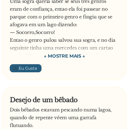
Uma sogra queria saber se seus tres genros
Derrepente o japa pega seus peixes, e começa a
eram de confiança, entao ela foi passear no
ir embora..
parque com o primeiro genro e fingiu que se
Aí o negão perguntou..
afogava em um lago dizendo:
— Uai , japa ja vai embora?
— Socorro,Socorro!
O japa virou pra ele, e disse .
Entao o genro pulou salvou sua sogra, e no dia
— Ísca de Japa acabou.
seguinte tinha uma mercedes com um cartao
escrito "Com amor, da sua sogra". No dia
seguinte a sogra foi passear no parque com o
👍🏼
segundo genro, e, de novo, fingiu que se
afogava no lago dizendo:
— Socorro,Socorro!
E o genro pulou e salvou sua sogra, no dia
Desejo de um bêbado
seguinte tinha uma mercedes com um cartao
Dois bêbados estavam pescando numa lagoa,
no qual estava escrito "Com amor, da sua sogra".
quando de repente vêem uma garrafa
No dia seguinte foi a vez do terceiro genro, ele e
flutuando.
a sogra foram passear no parque quando a