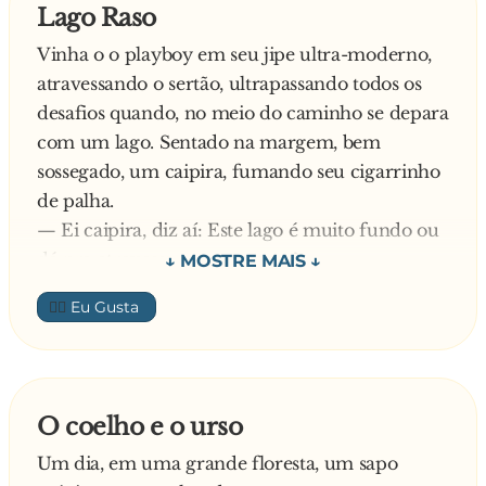
Lago Raso
Vinha o o playboy em seu jipe ultra-moderno,
atravessando o sertão, ultrapassando todos os
desafios quando, no meio do caminho se depara
com um lago. Sentado na margem, bem
sossegado, um caipira, fumando seu cigarrinho
de palha.
— Ei caipira, diz aí: Este lago é muito fundo ou
dá pra atravessar com o carro?
— Dá pra passá sim senhor. O lago é rasinho,
👍🏼
rasinho, seu moço...
E foi o playboy. Engatou a primeira e tibum!
Afundou na hora. Saindo do carro o garotão foi
nadando até margem, puto da vida e foi tirar
O coelho e o urso
satisfação com o matuto:
Um dia, em uma grande floresta, um sapo
— Pô cara, você não disse que o lago era raso?