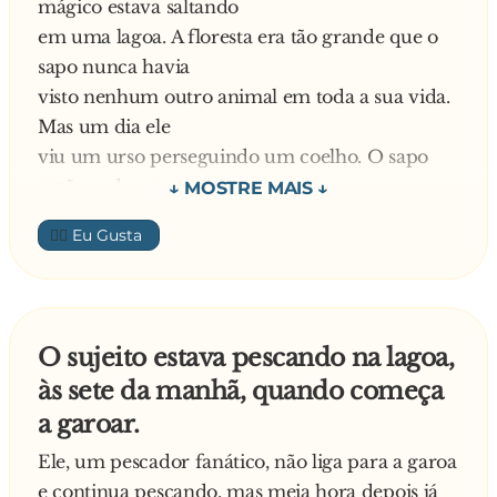
mágico estava saltando
— Pois é, sô... tamém num tô entendendo.
em uma lagoa. A floresta era tão grande que o
Quando os pato tão na lagoa, a água só chega
sapo nunca havia
até cintura deles.
visto nenhum outro animal em toda a sua vida.
Mas um dia ele
viu um urso perseguindo um coelho. O sapo
então ordenou que os
dois parassem. E disse:
👍🏼
- Por vocês serem os dois únicos animais que eu
já vi, concederei
a ambos três desejos. Urso, você começa.
O sujeito estava pescando na lagoa,
O urso pensou por um minuto e, sendo macho,
às sete da manhã, quando começa
disse:
a garoar.
- Desejo que todos os ursos desta floresta, com
Ele, um pescador fanático, não liga para a garoa
exceção de mim,
e continua pescando, mas meia hora depois já