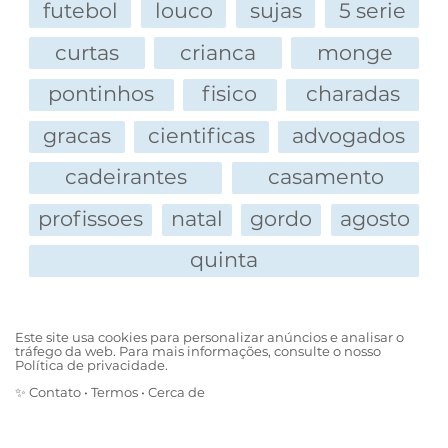
futebol
louco
sujas
5 serie
7 - Cremes
a.. Só pasta de dentes MACHO
curtas
crianca
monge
b.. Protetor solar só na praia e piscina HOMEM
MODERNO
pontinhos
fisico
charadas
c.. Usa cremes no verão b**... FRESCA
gracas
cientificas
advogados
d.. Usa cremes o ano todo BICHONA TOTAL
e.. Não vive sem hidratante FILA DE ESPERA
cadeirantes
casamento
DA OPERAÇÃO PRA TROCA DE s**...
profissoes
natal
gordo
agosto
8 - Animais de estimação
a.. Animal de quê? MACHO
quinta
b.. Tem um vira-lata que come restos da comida
HOMEM
C.. Tem cão de raça que vive dentro de casa e
Este site usa cookies para personalizar anúncios e analisar o
tráfego da web. Para mais informações, consulte o nosso
come ração especial b**...
Política de privacidade.
c.. O cão de raça dorme na sua própria cama
✨
Contato
•
Termos
•
Cerca de
BICHONA TOTAL
e.. Prefere gatos TOTALMENTE PASSIVA