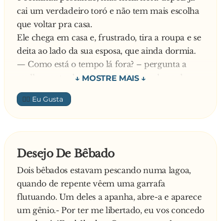
tornem-se fêmeas.
cai um verdadeiro toró e não tem mais escolha
que voltar pra casa.
E o desejo foi atendido.
Ele chega em casa e, frustrado, tira a roupa e se
O coelho, como seu primeiro desejo, pediu um
deita ao lado da sua esposa, que ainda dormia.
capacete. Foi atendido
— Como está o tempo lá fora? – pergunta a
e imediatamente o vestiu. O urso ficou
mulher, entre bocejos, sem tirar a cabeça de
admirado com a estupidez do
baixo do travesseiro.
👍🏼
coelho, desperdiçando um desejo assim. Era a
— Uma d**...! Tá caindo um toró que parece
vez do urso fazer
que vai acabar o mundo!
outro desejo:
— Há! Há! Há! Há! – ri alto a mulher – E o
bundão do meu marido foi pescar!
Desejo De Bêbado
- Bem, eu desejo que todos os ursos da floresta
vizinha se tornem
Dois bêbados estavam pescando numa lagoa,
fêmeas também.
quando de repente vêem uma garrafa
flutuando. Um deles a apanha, abre-a e aparece
O desejo foi atendido e o coelho rapidamente
um gênio.- Por ter me libertado, eu vos concedo