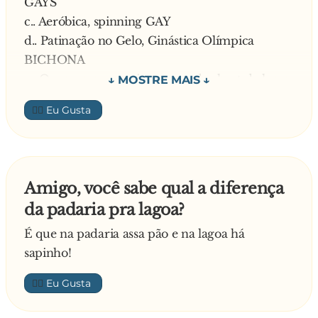
GAYS
— Mas que m**... de desejo! Agora vamos ter
c.. Aeróbica, spinning GAY
que m**... dentro do bote.
d.. Patinação no Gelo, Ginástica Olímpica
BICHONA
e.. Os mesmos anteriores, usando short de lycra
LOUCA
👍🏼
2 - Comidas
a.. Capivara, javali, comida muito apimentada
CONAN
b.. Churrasco, Massas, Frituras MACHO
Amigo, você sabe qual a diferença
c.. Peixe e salada FRESCO
da padaria pra lagoa?
d.. Sanduíches integrais GAY
e.. Aves acompanhadas de vegetais cozidos no
É que na padaria assa pão e na lagoa há
vapor b**... ASSUMIDA
sapinho!
3 - Bebidas
👍🏼
a.. Cachaça, c**..., whisky MACHO
b.. Vinho, vodka HOMEM