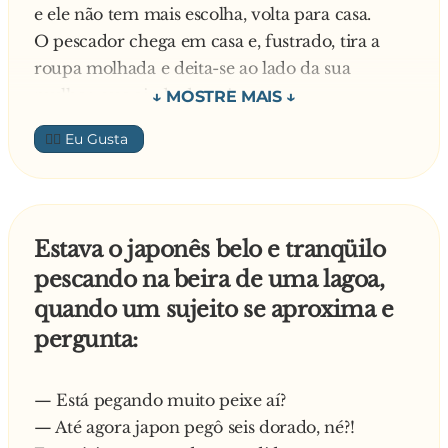
gritou:
e ele não tem mais escolha, volta para casa.
O pescador chega em casa e, fustrado, tira a
- Eu desejo que esse urso seja gay!!!
roupa molhada e deita-se ao lado da sua
mulher, que ainda dormia.
- Como esta o tempo lá fora? - pergunta a
👍🏼
mulher, entre bocejos, sem tirar a cabeça
debaixo do travesseiro.
- Uma d**...! Está caindo um toró que parece
que vai acabar o mundo!
Estava o japonês belo e tranqüilo
-Ah, ah, ah, ah! - gargalha a mulher-e o trouxa
pescando na beira de uma lagoa,
do meu marido foi pescar!
quando um sujeito se aproxima e
pergunta:
— Está pegando muito peixe aí?
— Até agora japon pegô seis dorado, né?!