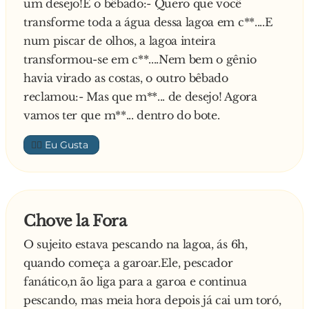
pediu uma motocicleta.
um desejo!E o bêbado:- Quero que você
Prontamente ela apareceu, o coelho subiu nela e
transforme toda a água dessa lagoa em c**....E
ligou o motor.
num piscar de olhos, a lagoa inteira
O urso estava chocado com o coelho pedindo
transformou-se em c**....Nem bem o gênio
aquelas coisas
havia virado as costas, o outro bêbado
estúpidas... Afinal, o coelho poderia ter pedido
reclamou:- Mas que m**... de desejo! Agora
dinheiro e comprado
vamos ter que m**... dentro do bote.
uma moto mais tarde... Para seu último desejo,
👍🏼
o urso pensou um
pouco e disse:
- Desejo que todos os ursos do mundo, com
Chove la Fora
exceção de mim, tornem-se
fêmeas.
O sujeito estava pescando na lagoa, ás 6h,
quando começa a garoar.Ele, pescador
O coelho engatou a primeira marcha, acelerou
fanático,n ão liga para a garoa e continua
e, enquanto saía,
pescando, mas meia hora depois já cai um toró,