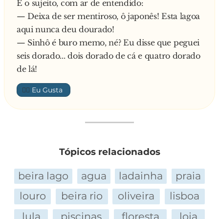
E o sujeito, com ar de entendido:
— Deixa de ser mentiroso, ô japonês! Esta lagoa
aqui nunca deu dourado!
— Sinhô é buro memo, né? Eu disse que peguei
seis dorado... dois dorado de cá e quatro dorado
de lá!
👍🏼
Tópicos relacionados
beira lago
agua
ladainha
praia
louro
beira rio
oliveira
lisboa
lula
piscinas
floresta
loja