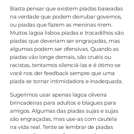
c.. Caipifruta GAY
Basta pensar que existem piadas baseadas
d.. Suco de frutas normais e licores doces
na verdade que podem derrubar governos,
MUITO GAY
ou piadas que fazem as meninas rirem.
e.. Suco de açaí, carambola, cupuaçu, com
Muitos lagoa lisboa piadas e trocadilhos são
adoçante PERDIDAMENTE GAY
piadas que deveriam ser engraçadas, mas
4 - Higiene
algumas podem ser ofensivas. Quando as
a.. Toma banho rápido, usa sabão em barra
piadas vão longe demais, são cruéis ou
LEGIONÁRIO
racistas, tentamos silenciá-las e é ótimo se
b.. Toma banho rápido, usa xampu e esquece
você nos der feedback sempre que uma
das orelhas ou do pescoço MACHO
piada se tornar intimidadora e inadequada.
c.. Toma banho sem pressa, curte a água e soca
umazinha HOMEM
Sugerimos usar apenas lagoa oliveira
d.. Demora mais de meia hora e usa sabonete
brincadeiras para adultos e blagues para
líquido TENDÊNCIAS GAYS SÉRIAS
amigos. Algumas das piadas sujas e sujas
e.. Toma banho com sais e espuma na banheira
são engraçadas, mas use-as com cautela
VIADAÇO ASSUMIDO
na vida real. Tente se lembrar de piadas
5 - c**...