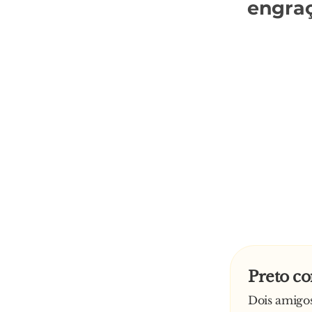
engra
Preto c
Dois amigos