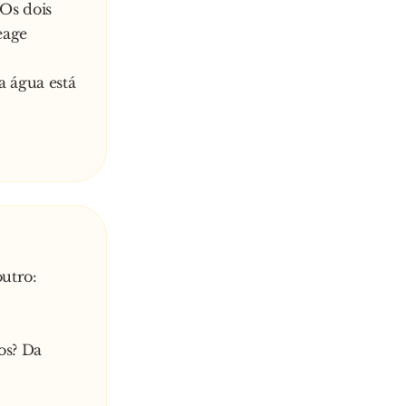
 Os dois
eage
a água está
outro:
os? Da