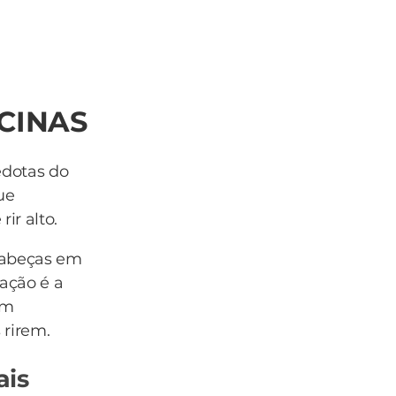
SCINAS
edotas do
ue
ir alto.
cabeças em
ação é a
om
 rirem.
ais