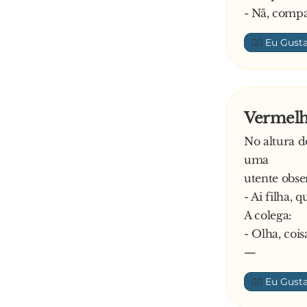
- Nã, compa
👍🏼
Vermelh
No altura d
uma
utente obse
- Ai filha, 
A colega:
- Olha, coi
—
👍🏼