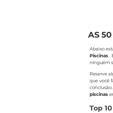
AS 50
Abaixo est
Piscinas
. 
ninguém sa
Reserve a
que você f
conclusão.
piscinas
e
Top 10