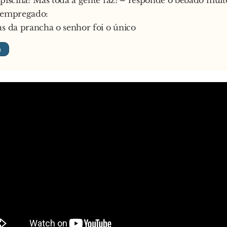
 piscina? Mas toda a gente faz! – responde o bêbado muit
o empregado:
as da prancha o senhor foi o único