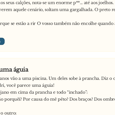
os seus calções, nota-se um enorme p**... até aos joelhos.
verem aquele cenário, soltam uma gargalhada. O preto r
orque se estão a rir O vosso também não encolhe quando 
 uma águia
janos vão a uma piscina. Um deles sobe à prancha. Diz o 
ri, você parece uma águia!
ejano em cima da prancha e todo “inchado”:
tão porquêi? Por causa do mê pêto? Dos braços? Dos ombr
o outro: