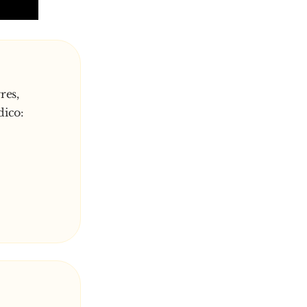
res,
dico: