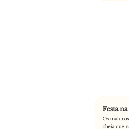
Festa n
Os malucos 
cheia que n