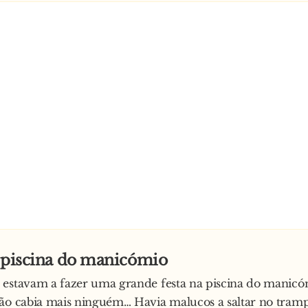
a piscina do manicómio
estavam a fazer uma grande festa na piscina do manicóm
ão cabia mais ninguém… Havia malucos a saltar no tramp