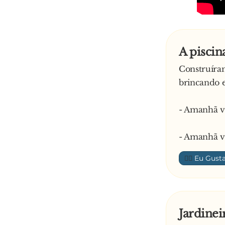
A piscin
Construíram
brincando 
- Amanhã va
- Amanhã va
👍🏼
Jardine