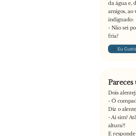
da água e, d
amigos, ao 
indignado:
- Não sei p
fria?
👍🏼
Pareces
Dois alente
- Ó compad
Diz o alent
- Ai sim? A
altura?!
E responde 