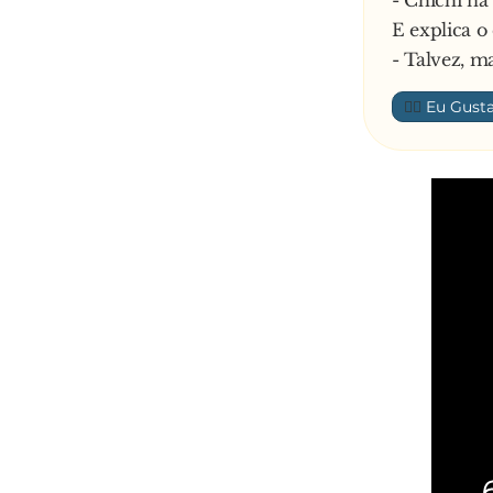
- Chichi na
E explica 
- Talvez, m
👍🏼