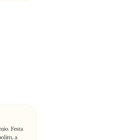
io. Festa
olim, a