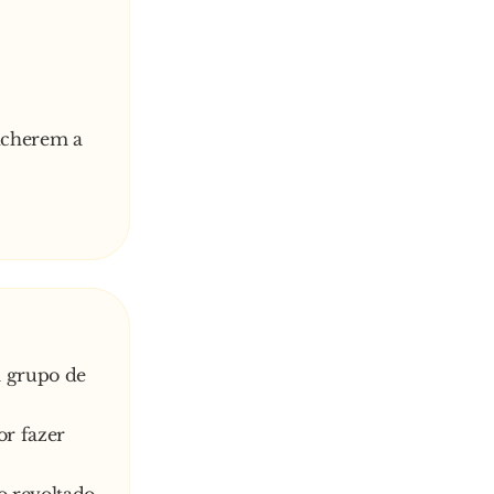
ncherem a
 grupo de
or fazer