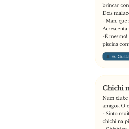
brincar com
Dois maluco
- Man, que f
Acrescenta 
-É mesmo! 
piscina co
👍🏼
Chichi n
Num clube 
amigos. O 
- Sinto mui
chichi na pi