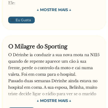
Chocado o policia fala para a mulher:
Ele:
- Minha senhora, o seu marido fala-lhe sempre
- Amor, eu quero amá-la.
desta maneira?!
Ela responde:
👍🏼
E responde ela:
- Está em cima do guarda-roupa.
- Não! Só quando vai bêbado…
Numa última tentativa:
- Não entendes-te, eu vou amar-te!
A mulher:
O Milagre do Sporting
- Vá a Marte, a Jupiter, ou onde quiseres Mas,
O Dérinhe ia conduzir a sua nova mota na N125
por favor, deixa-me dormir!!!
quando de repente aparece um cão à sua
frente, perde o controlo da moto e cai numa
valeta. Foi em coma para o hospital.
Passado duas semanas Dérinhe ainda estava no
hospital em coma. A sua esposa, Belinha, muito
triste decide ligar o rádio para ver se o marido
arrebitava Ao ligar o rádio estava a ser
transmitido o relato do Basileia vs Sporting.