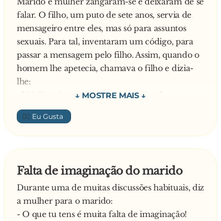
Marido e mulher zangaram-se e deixaram de se
falar. O filho, um puto de sete anos, servia de
mensageiro entre eles, mas só para assuntos
sexuais. Para tal, inventaram um código, para
passar a mensagem pelo filho. Assim, quando o
homem lhe apetecia, chamava o filho e dizia-
lhe:
- Vai dizer à tua mãe que eu preciso de
“escrever à máquina”
👍🏼
Um dia a senhora não estava para ali virada e
disse ao filho para informar o pai que a
“máquina” estava avariada.O puto foi dar o
recado,mas, entretanto, a mãe reconsiderou,
Falta de imaginação do marido
chamou o filho e disse-lhe que, afinal, a
Durante uma de muitas discussões habituais, diz
máquina já estava em condições.
a mulher para o marido:
O miúdo voltou ao pai com a nova mensagem
- O que tu tens é muita falta de imaginação!
e, de regresso, levou a resposta à mãe.