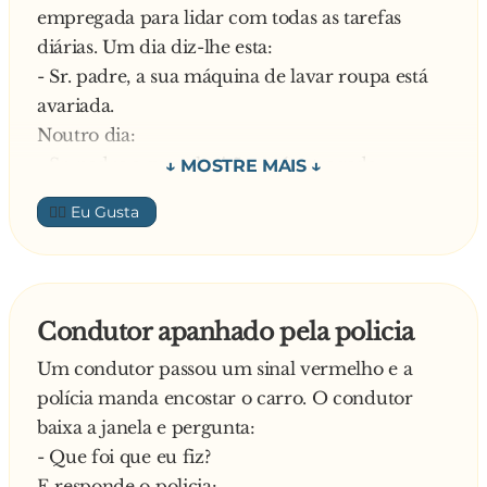
empregada para lidar com todas as tarefas
diárias. Um dia diz-lhe esta:
- Sr. padre, a sua máquina de lavar roupa está
avariada.
Noutro dia:
- Sr. padre a sua televisão está estragada.
Farto de ouvir aquela conversa, um dia, o padre
👍🏼
diz:
- D. Maria, como não sou casado e moro
consigo pode dizer que as coisas são nossas.
E assim foi, a empregada começou a utilizar
Condutor apanhado pela policia
esse tipo de linguagem. Um dia o Bispo foi a
Um condutor passou um sinal vermelho e a
casa do padre e, no meio da visita, aparece a
polícia manda encostar o carro. O condutor
empregada entra na sala muito aflita aos gritos:
baixa a janela e pergunta:
- Sr. padre está um rato no nosso quarto
- Que foi que eu fiz?
debaixo da nossa cama!
E responde o policia: