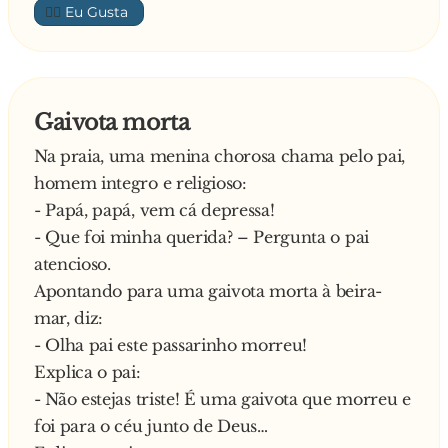
👍🏼
Como o marido é adepto do sporting a mulher
decidio não mudar de frequência.
Quando o sporting encaixou o 3º, Dérinho
levanta-se e diz:
Gaivota morta
- Desliga essa m*rda que eu já não posso com
Na praia, uma menina chorosa chama pelo pai,
esses camelos.
homem integro e religioso:
Grita de contente a mulher:
- Papá, papá, vem cá depressa!
- Milagre Senhor!
- Que foi minha querida? – Pergunta o pai
—
atencioso.
Apontando para uma gaivota morta à beira-
mar, diz:
- Olha pai este passarinho morreu!
Explica o pai:
- Não estejas triste! É uma gaivota que morreu e
foi para o céu junto de Deus…