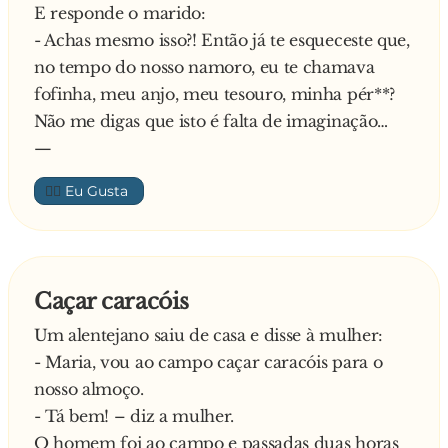
E responde o marido:
- Mãe, o pai disse que, entretanto já escreveu “à
- Achas mesmo isso?! Então já te esqueceste que,
mão”
no tempo do nosso namoro, eu te chamava
—
fofinha, meu anjo, meu tesouro, minha pér**?
Não me digas que isto é falta de imaginação…
—
👍🏼
Caçar caracóis
Um alentejano saiu de casa e disse à mulher:
- Maria, vou ao campo caçar caracóis para o
nosso almoço.
- Tá bem! – diz a mulher.
O homem foi ao campo e passadas duas horas