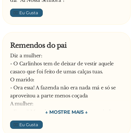
👍🏼
Remendos do pai
Diz a mulher:
- O Carlinhos tem de deixar de vestir aquele
casaco que foi feito de umas calças tuas.
O marido:
- Ora essa! A fazenda não era nada má e só se
aproveitou a parte menos coçada
A mulher:
- Eu sei! Mas, ele queixa-se cada vez mais de
uma dor no pescoço!
👍🏼
O marido: