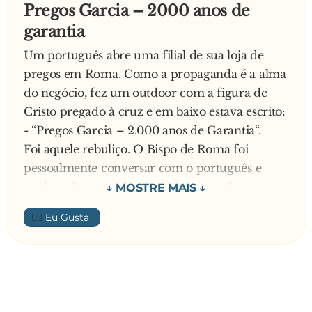
Pregos Garcia – 2000 anos de
garantia
Um português abre uma filial de sua loja de
pregos em Roma. Como a propaganda é a alma
do negócio, fez um outdoor com a figura de
Cristo pregado à cruz e em baixo estava escrito:
- “Pregos Garcia – 2.000 anos de Garantia“.
Foi aquele rebuliço. O Bispo de Roma foi
pessoalmente conversar com o português e
explicar-lhe que não podia fazer aquilo, que era
pecado mortal… Então o português resolveu
👍🏼
fazer um novo outdoor.
Colocou Cristo com uma das mãos pregadas na
cruz e a outra solta, a acenar. Em baixo estava
escrito:
- “Adivinhe em qual mão foi usado o Prego