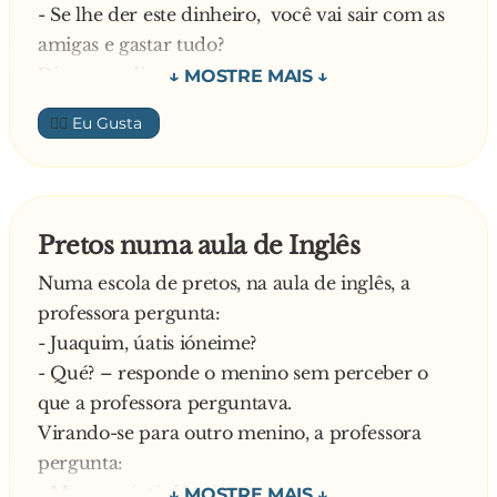
- Se lhe der este dinheiro, você vai sair com as
amigas e gastar tudo?
Diz a mendiga:
- Que é isso, minha senhora, não tenho amigas,
👍🏼
moro na rua…
Continua a mulher:
- Não vai andar pelas lojas e gastar tudo?
Responde a mendiga:
Pretos numa aula de Inglês
- Não entro nas lojas, porque não me deixam.
Numa escola de pretos, na aula de inglês, a
Gasto só com a comida!
professora pergunta:
Ainda não satisfeita, continua a mulher:
- Juaquim, úatis ióneime?
- Não vai ao salão fazer cabelo e unhas?
- Qué? – responde o menino sem perceber o
Diz a mendiga:
que a professora perguntava.
- A senhora tá maluca?!?!… Nem sei o que é um
Virando-se para outro menino, a professora
salão…
pergunta:
Já satisfeita, diz a mulher:
- Manere, úatis ióneime?
- Bom, não vou te dar dinheiro, mas entre no