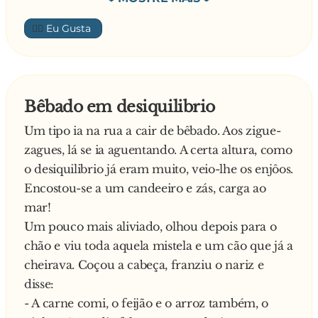
- Qué? – diz o menino também sem perceber
carro que vai jantar comigo e com o meu
👍🏼
nada de inglês
marido.
Continuando pela turma a professora pergunta
A mendiga pasma:
a outro menino:
- Mas o seu marido vai ficar furioso! Não tomo
- Miguelito, úatis ióneime?
banho há que tempos, estou imunda e
Bêbado em desiquilibrio
- My name is Miguel, my father’s name is João
fedorenta…
Um tipo ia na rua a cair de bêbado. Aos zigue-
my mother’s is Maria, and I have no brothers
Responde a mulher:
zagues, lá se ia aguentando. A certa altura, como
nor sisters! – Diz o Miguelito todo contente.
- Não faz mal, quero que ele veja como fica
o desiquilibrio já eram muito, veio-lhe os enjôos.
Ao que a professora responde:
uma mulher quando não sai com amigas, não
Encostou-se a um candeeiro e zás, carga ao
- Qué?
faz compras, nem vai ao salão tratar do cabelo
mar!
e unhas…
Um pouco mais aliviado, olhou depois para o
chão e viu toda aquela mistela e um cão que já a
cheirava. Coçou a cabeça, franziu o nariz e
disse:
- A carne comi, o feijão e o arroz também, o