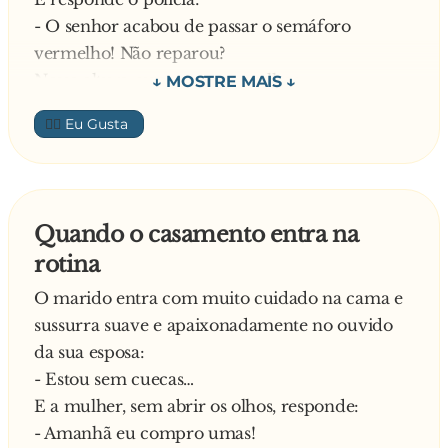
- O senhor acabou de passar o semáforo
vermelho! Não reparou?
Nessa altura ouve-se uma mulher:
- Estou sempre a dizer-lhe que não passe com o
👍🏼
sinal vermelho, mas ele não me liga nenhuma!
- Cala-te, estúpida! – Grita-lhe o marido.
O polícia finge que não ouve e diz:
- Além disso, foi apanhado por um radar a
Quando o casamento entra na
conduzir a 110 à hora, quando não devia andar
rotina
a mais de 90!
Diz a mulher:
O marido entra com muito cuidado na cama e
- Nunca entro no carro que não lhe diga que vá
sussurra suave e apaixonadamente no ouvido
devagar, mas ele tem a mania de que ele é que
da sua esposa:
sabe!
- Estou sem cuecas…
- Cala-te, parva! — Grita-lhe novamente o
E a mulher, sem abrir os olhos, responde:
marido.
- Amanhã eu compro umas!