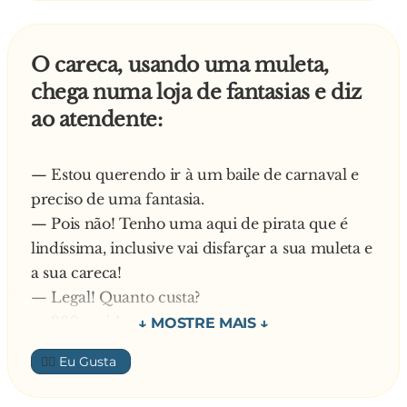
— Bastante, hein, cara. Bem, boa sorte e, uh,
Deus abençoe?
O careca, usando uma muleta,
Ela responde:
chega numa loja de fantasias e diz
— Obrigado, meu filho - , e elas continuam no
ao atendente:
seu caminho.
Quando eles estão fora do alcance da voz, o
primeiro hippie pergunta ao outro:
— Estou querendo ir à um baile de carnaval e
— O que é uma banheira?
preciso de uma fantasia.
— Como eu poderia saber, cara? Eu não sou
— Pois não! Tenho uma aqui de pirata que é
católico.
lindíssima, inclusive vai disfarçar a sua muleta e
a sua careca!
— Legal! Quanto custa?
— 380 reais!
— Caramba! Não tem uma mais baratinha?
👍🏼
— O senhor pode ir fantasiado de monge. Esse
hábito franciscano lhe cairá perfeitamente.