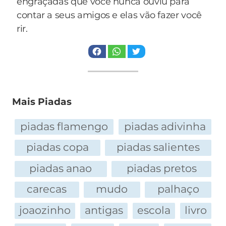
engraçadas que você nunca ouviu para
contar a seus amigos e elas vão fazer você
rir.
Mais Piadas
piadas flamengo
piadas adivinha
piadas copa
piadas salientes
piadas anao
piadas pretos
carecas
mudo
palhaço
joaozinho
antigas
escola
livro