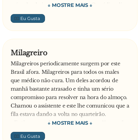
caí na banheira e quebrei a tíbia. O médico disse
que eu vou ter que ficar com o gesso por mais
👍🏼
duas semanas.
Diz o bêbado:
- Deve ter sido forte Deus a abençoe!
Responde a freira:
Milagreiro
- Obrigado, meu filho
Milagreiros periodicamente surgem por este
E lá continuam no seu caminho. Quando elas
Brasil afora. Milagreiros para todos os males
estão fora do alcance da voz, o primeiro bêbado
que médico não cura. Um deles acordou de
pergunta ao outro:
manhã bastante atrasado e tinha um sério
- O que é uma banheira?
compromisso para resolver na hora do almoço.
Responde o segundo:
Chamou o assistente e este lhe comunicou que a
- Como eu posso saber? Eu não sou católico
fila estava dando a volta no quarteirão.
- Então, vamos logo, manda entrar o 1º que não
tenho tempo.
👍🏼
Entrou um homem com duas muletas e ele