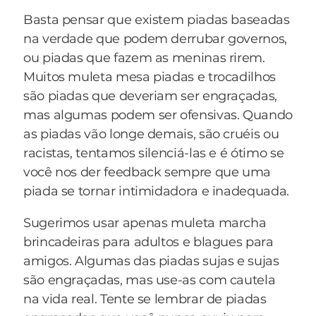
— Quanto custa?
Basta pensar que existem piadas baseadas
— 120 reais!
na verdade que podem derrubar governos,
— Caramba! Não tem uma mais baratinha?
ou piadas que fazem as meninas rirem.
— Que tal essa fantasia de surfista? Um
Muitos muleta mesa piadas e trocadilhos
bermudão, uma camiseta, óculos escuros...
são piadas que deveriam ser engraçadas,
— Quanto custa?
mas algumas podem ser ofensivas. Quando
— 40 reais!
as piadas vão longe demais, são cruéis ou
— Caramba! Não tem uma mais baratinha?
racistas, tentamos silenciá-las e é ótimo se
Aí o atendente se encheu, foi lá pra dentro e
você nos der feedback sempre que uma
voltou com um pote na mão.
piada se tornar intimidadora e inadequada.
— Toma, são três reais!
— O que é isso?
Sugerimos usar apenas muleta marcha
— É calda de caramelo. Você despeja na cabeça,
brincadeiras para adultos e blagues para
enfia a muleta no cu e sai fantasiado de maçã
amigos. Algumas das piadas sujas e sujas
do amor!
são engraçadas, mas use-as com cautela
na vida real. Tente se lembrar de piadas