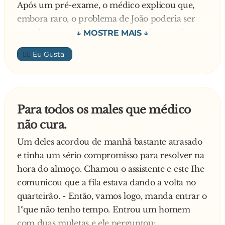
Após um pré-exame, o médico explicou que,
embora raro, o problema de João poderia ser
curado com uma pequena cirurgia corretiva.
— Por quanto tempo meu amor ficar de
👍🏼
muletas, doutor? — perguntou a mulher
ansiosamente.
— Muletas? Por que ele iria precisar de muletas?
— perguntou surpreso o médico.
Para todos os males que médico
— Ora, disse a mulher, o senhor vai aumentar
não cura.
as pernas dele, não vai?
Um deles acordou de manhã bastante atrasado
e tinha um sério compromisso para resolver na
hora do almoço. Chamou o assistente e este Ihe
comunicou que a fila estava dando a volta no
quarteirão. - Então, vamos logo, manda entrar o
1ºque não tenho tempo. Entrou um homem
com duas muletas e ele perguntou: