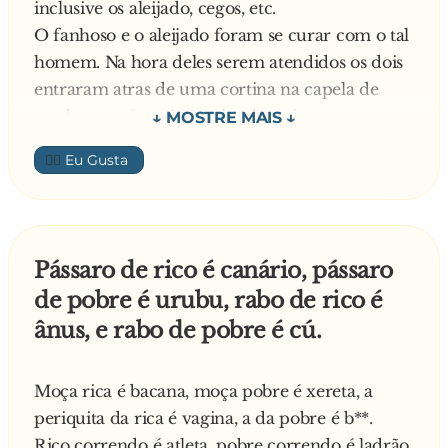
inclusive os aleijado, cegos, etc.
a do pobre já se foi,
O fanhoso e o aleijado foram se curar com o tal
a filha do rico menstrua,
homem. Na hora deles serem atendidos os dois
a do pobre fica de boi.
entraram atras de uma cortina na capela de
modo que ninguém no local os visse.
O rico usa bengala,
O curandeiro fez uma oração e a seguir pediu
o pobre usa muleta,
👍🏼
para que o aleijado jogasse a muleta por cima
o rico se masturba,
da cortina. O aleijado jogou a primeira muleta e
o pobre bate p**....
a capela começou a gritar o nome de Deus. Ele
jogou a segunda e a capela gritou mais forte
Mas a vida é assim mesmo,
Pássaro de rico é canário, pássaro
ainda o nome de Deus.
seja no norte ou no sul,
de pobre é urubu, rabo de rico é
Nisso o curandeiro pediu para o fanhoso falar
o rico toma champanhe,
ânus, e rabo de pobre é cú.
alguma coisa e ele disse:
e o pobre toma no cú.
— O aeadinho aiu!!!!!
Moça rica é bacana, moça pobre é xereta, a
periquita da rica é vagina, a da pobre é b**.
Rico correndo é atleta, pobre correndo é ladrão,