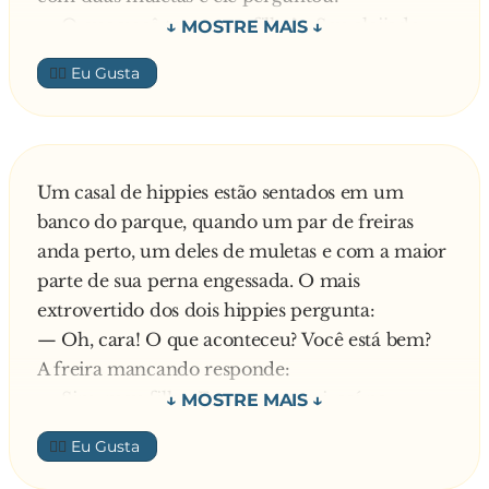
— O que você tem, meu filho? - Sou aleijado
desde menino e soube que o senhor faz
👍🏼
milagres . - Tens fé? Então reza 5 Padre Nossos e
5 Ave Marias. Pode ir meu filho, entregame
essas muletas que você já está curado. . . Venha
o 2ºda fila, rápido. O que você tem? - Eu sou
Um casal de hippies estão sentados em um
fanho ha 20 anos. . . - E tens fé? Aquela fé que
banco do parque, quando um par de freiras
remove montanhas? -Tenho sim, senhor. -
anda perto, um deles de muletas e com a maior
Então reza 10 Padre-Nossos e acenda 10 velas a
parte de sua perna engessada. O mais
Virgem Maria. Pode ir embora que você já esta
extrovertido dos dois hippies pergunta:
curado. Diga alguma coisa para eu ouvir. - PU*A
— Oh, cara! O que aconteceu? Você está bem?
MER*DA, O ALEJADINHO CAIU!!!
A freira mancando responde:
— Sim, meu filho. Eu escorreguei, caí na
banheira e quebrei a tíbia. O médico disse que
👍🏼
eu vou ter que ficar com o gesso por mais duas
semanas.