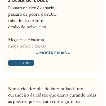
Pássaro de rico é canário,
pássaro de pobre é urubu,
rabo de rico é ânus,
e rabo de pobre é cú.
Moça rica é bacana,
moça pobre é xereta,
a periquita da rica é vagina,
a da pobre é b**.
👍🏼
Rico correndo é atleta,
pobre correndo é ladrão,
ovo do rico é testíc**...,
Numa cidadezinha do interior havia um
e do pobre é culhão.
curandeiro da cidade que estava curando todas
as pessoas que estavam com algum mal,
A esperança do rico vem,