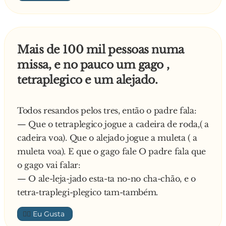
perguntou:
- O que você tem, meu filho?
- Sou aleijado desde menino e soube que o
Mais de 100 mil pessoas numa
senhor faz milagres.
missa, e no pauco um gago ,
- Tens fé? Então reza 5 Padre Nossos e 5 Ave
tetraplegico e um alejado.
Marias. Pode ir meu filho, entrega-me essas
muletas que você já esta curado. . . Venha o 2º
da fila, rápido. O que você tem?
Todos resandos pelos tres, então o padre fala:
- Eu sou fanho há 20 anos. . .
— Que o tetraplegico jogue a cadeira de roda,( a
- E tens fé? Aquela fé que remove montanhas?
cadeira voa). Que o alejado jogue a muleta ( a
- Tenho sim, senhor.
muleta voa). E que o gago fale O padre fala que
- Então reza 10 Padre-Nossos e acenda 10 velas
o gago vai falar:
a Virgem Maria. Pode ir embora que você já
— O ale-leja-jado esta-ta no-no cha-chão, e o
esta curado. Diga alguma coisa para eu ouvir.
tetra-traplegi-plegico tam-também.
- p**... m**..., QUI TOMBU LEVOU ALI NA
👍🏼
FRENTE UM ALEJADINHO...