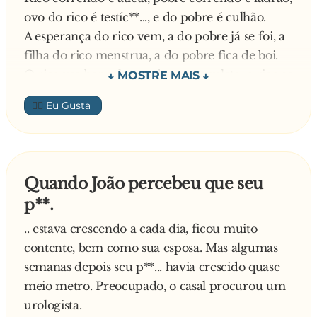
ovo do rico é testíc**..., e do pobre é culhão.
A esperança do rico vem, a do pobre já se foi, a
filha do rico menstrua, a do pobre fica de boi.
O rico usa bengala, o pobre usa muleta, o rico se
masturba, o pobre bate p**....
👍🏼
Mas a vida é assim mesmo, seja no norte ou no
sul, o rico toma champanhe, e o pobre toma no
cú.
Quando João percebeu que seu
p**.
.. estava crescendo a cada dia, ficou muito
contente, bem como sua esposa. Mas algumas
semanas depois seu p**... havia crescido quase
meio metro. Preocupado, o casal procurou um
urologista.