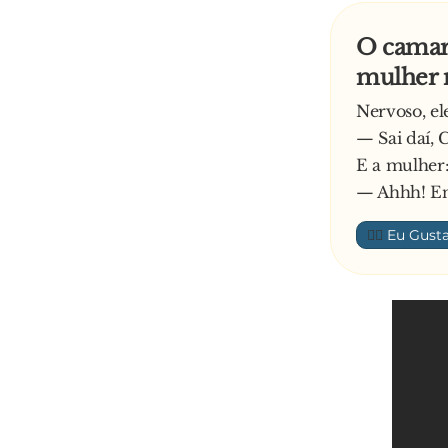
O camara
mulher 
Nervoso, ele
— Sai daí, 
E a mulher
— Ahhh! Ent
👍🏼