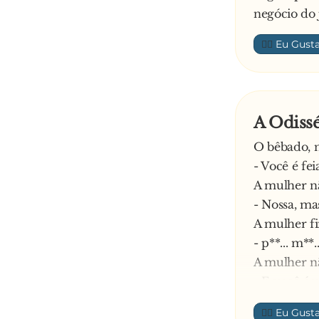
negócio do 
👍🏼
A Odiss
O bêbado, n
- Você é fei
A mulher nã
- Nossa, ma
A mulher fi
- p**... m**.
A mulher nã
- E você é
- É, mas am
👍🏼