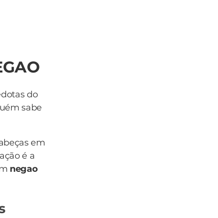
NEGAO
edotas do
nguém sabe
cabeças em
ação é a
com
negao
s