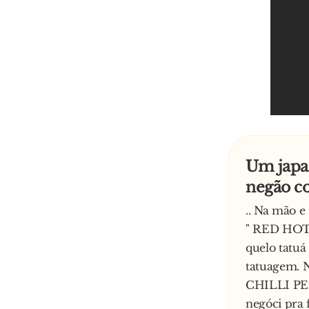
Um japa
negão c
.. Na mão e 
" RED HOT 
quelo tatuá
tatuagem. 
CHILLI PEPP
negóci pra 