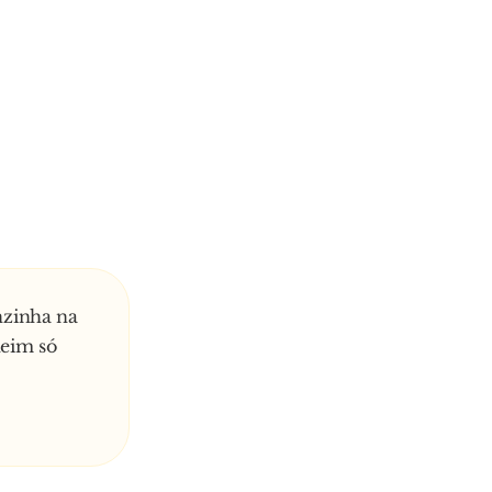
nzinha na
heim só