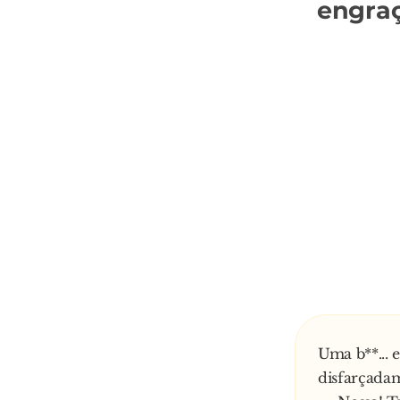
engra
Uma b**... 
disfarçadam