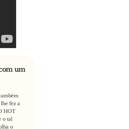
a com um
o:também
lhe fez a
RED HOT
 o tal
olha o