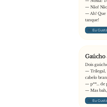
— Nossa! T
— Não! Não
— Ah! Que m
tanque!
👍🏼
Gaúcho 
Dois gaúch
— Trilegal,
cabelo bran
— p**... de 
— Mas bah, 
👍🏼