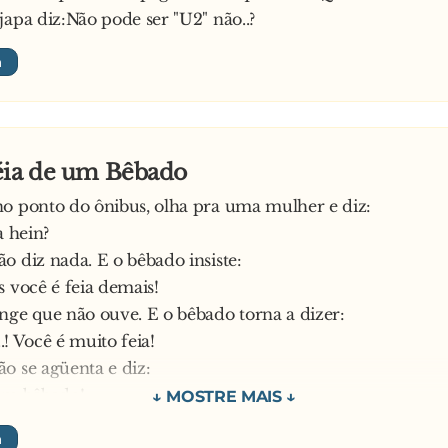
japa diz:Não pode ser "U2" não..?
éia de um Bêbado
o ponto do ônibus, olha pra uma mulher e diz:
a hein?
o diz nada. E o bêbado insiste:
s você é feia demais!
nge que não ouve. E o bêbado torna a dizer:
..! Você é muito feia!
o se agüenta e diz:
 um bêbado!
anhã eu melhoro...