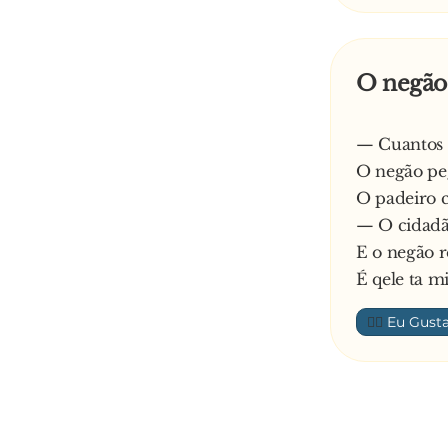
O negão 
— Cuantos p
O negão peg
O padeiro c
— O cidadão
E o negão r
É qele ta m
👍🏼