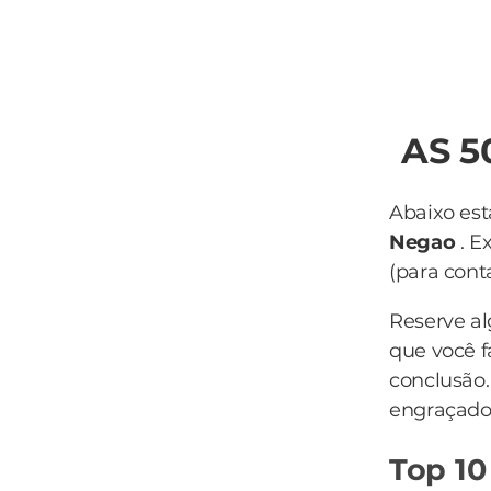
AS 5
Abaixo est
Negao
. E
(para conta
Reserve a
que você f
conclusão
engraçado 
Top 10