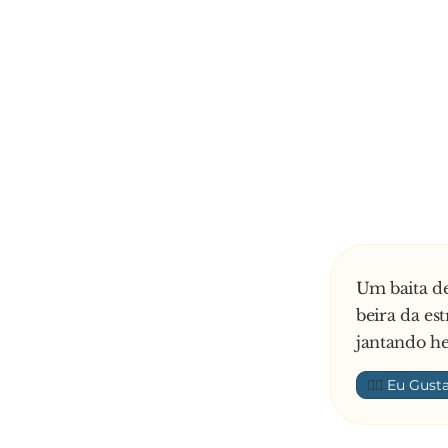
Um baita d
beira da es
jantando he
👍🏼