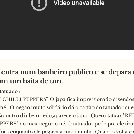
 entra num banheiro publico e se depar
om um baita de um.
tatuado :
CHILLI PEPPERS". O japa fica impressionado dizend
 né . O negão muito solidário dá o cartão do tatuador que 
No outro dia bem cedo,aparece o japa . Quero tatuar "
ERS" no meu negócio né. O tatuador pede pra ele tirar
fora enquanto ele pegava a maquininha. Quando volta e 