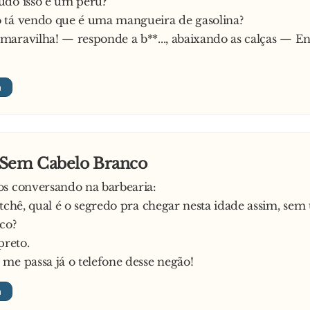
udo isso é um peru?
 tá vendo que é uma mangueira de gasolina?
aravilha! — responde a b**..., abaixando as calças — E
Sem Cabelo Branco
os conversando na barbearia:
 tchê, qual é o segredo pra chegar nesta idade assim, sem
co?
preto.
me passa já o telefone desse negão!