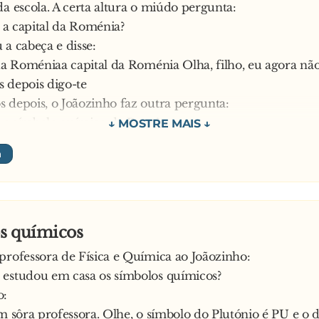
da escola. A certa altura o miúdo pergunta:
é a capital da Roménia?
 a cabeça e disse:
 da Roméniaa capital da Roménia Olha, filho, eu agora n
 depois digo-te
 depois, o Joãozinho faz outra pergunta:
 é o símbolo químico da Prata?
a a coçar a cabeça e diz:
o químico da Pratada PrataBem, eu depois também te dig
ntinuou o Joãozinho com mais uma pergunta – Quem foi o
?
vem e diz:
s químicos
deixa o teu pai ler o jornal descansado!
professora de Física e Química ao Joãozinho:
berra:
 estudou em casa os símbolos químicos?
, mas qual é o problema?! Deixa o miúdo instruir-se
o:
im sôra professora. Olhe, o símbolo do Plutónio é PU e o 