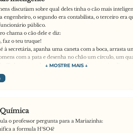
ns discutiam sobre qual deles tinha o cão mais inteligen
a engenheiro, o segundo era contabilista, o terceiro era q
funcionário público.
o chama o cão dele e diz:
 faz o teu truque!
té à secretária, apanha uma caneta com a boca, arrasta u
homens com a pata e desenha no chão um círculo, um qu
o. Todos concordaram que o cão era bastante inteligente
o contabilista chama o seu cão e diz:
 teu truque!
té à cozinha, arrasta um frasco com 12 bolachas até junto
a o frasco e separa as bolachas em 4 pilhas com 3 bolach
rdaram que o cão era bastante inteligente.
 Química
químico chama o seu cão:
aula o professor pergunta para a Mariazinha:
az o teu truque!
nifica a formula H²SO4?
 frigorífico, traz um litro de leite, arrasta uma caneca at