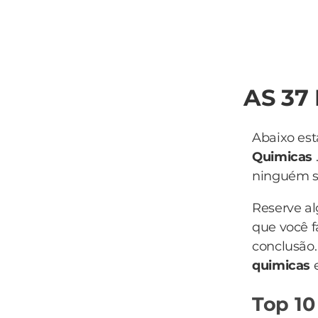
AS 37
Abaixo est
Quimicas
ninguém sa
Reserve a
que você f
conclusão.
quimicas
Top 10