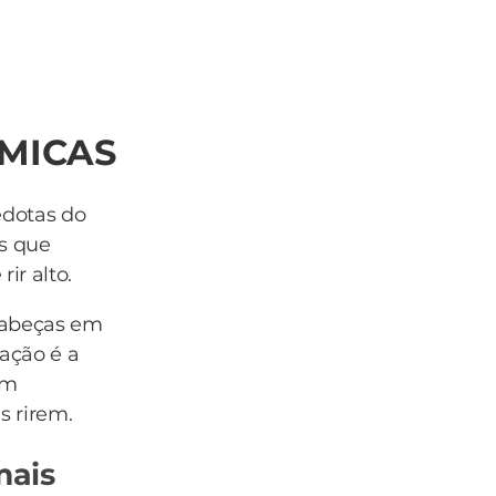
IMICAS
edotas do
as que
ir alto.
cabeças em
ação é a
om
s rirem.
mais