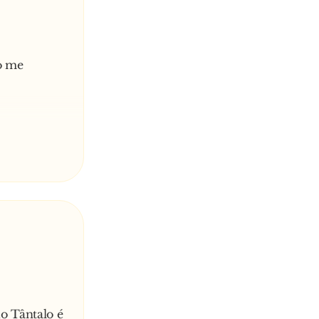
ão me
o
 último rei
do Tântalo é