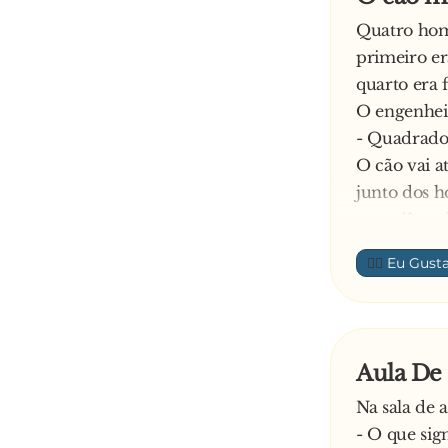
Quatro home
primeiro er
quarto era 
O engenheir
- Quadrado,
O cão vai a
junto dos 
um triângul
De seguida 
👍🏼
- Poc, faz o
O cão vai a
homens, vir
Todos conco
Aula De
A seguir o 
Na sala de 
- Medida, f
- O que sig
O cão vai ao