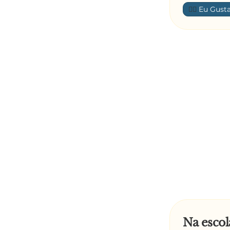
👍🏼
Na escol