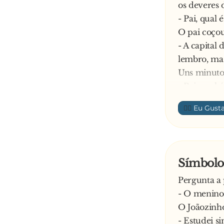
os deveres 
- Pai, qual 
O pai coçou
- A capital
lembro, mas
Uns minutos
- Pai, qual
E o pai volt
👍🏼
- O símbol
- Pai – co
de Portugal
A mãe inter
Símbolo
- Oh filho, 
Pergunta a 
E o homem 
- O menino
- Oh mulher
O Joãozinh
—
- Estudei s