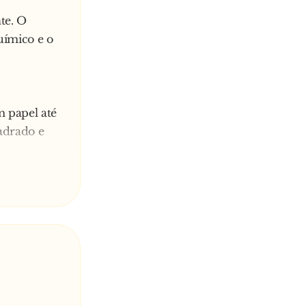
te. O
uímico e o
m papel até
adrado e
.
 dos
as cada.
é aos