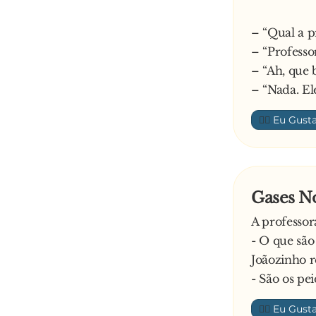
– “Qual a p
– “Professo
– “Ah, que 
– “Nada. El
👍🏼
Gases N
A professor
- O que são
Joãozinho 
- São os pei
👍🏼