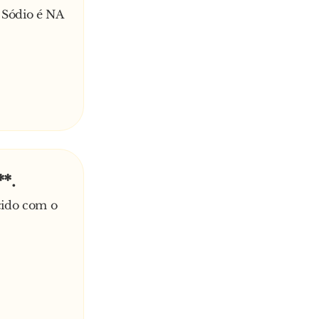
 Sódio é NA
*.
cido com o