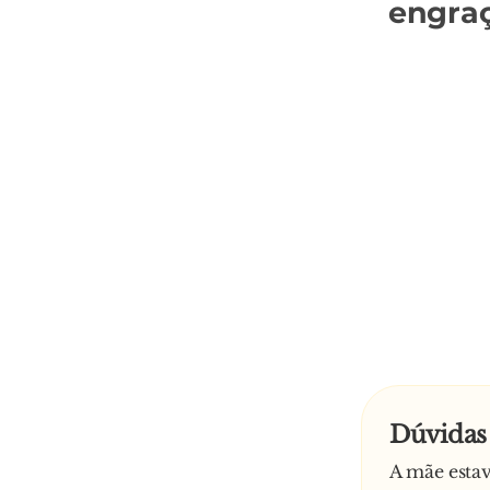
engra
Dúvidas 
A mãe estava