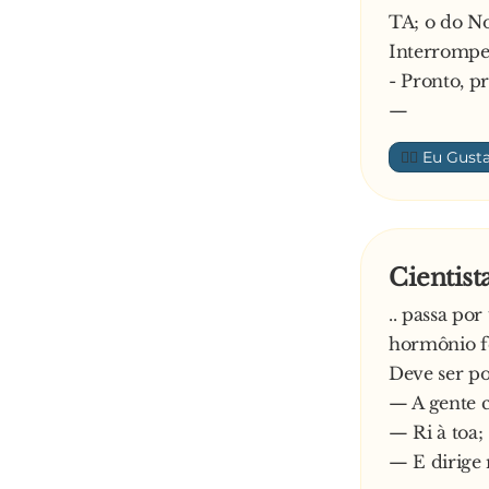
TA; o do No
Interrompe 
- Pronto, p
—
👍🏼
Cientist
.. passa p
hormônio f
Deve ser po
— A gente c
— Ri à toa;
— E dirige 