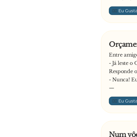
👍🏼
Orçamen
Entre amigo
- Já leste 
Responde o
- Nunca! Eu
—
👍🏼
Num vôo 