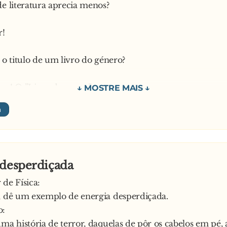
de literatura aprecia menos?
r!
r o titulo de um livro do género?
za! O ”Livro de ponto”
 desperdiçada
 de Física:
, dê um exemplo de energia desperdiçada.
o:
uma história de terror, daquelas de pôr os cabelos em pé,