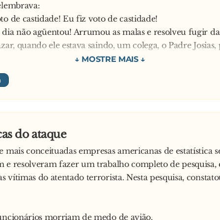
elembrava:
to de castidade! Eu fiz voto de castidade!
dia não agüentou! Arrumou as malas e resolveu fugir da 
azar, quando ele estava saindo, um colega, o Padre Josias,
sso, Arlindo? — perguntou ele — Para onde você está ind
indo pros Estados Unidos! — respondeu ele, convicto.
nidos? Mas por que esta decisão? Lá é um país perigoso,
rroristas!
lo menos lá o voto não é obrigatório!
icas do ataque
e mais conceituadas empresas americanas de estatística s
m e resolveram fazer um trabalho completo de pesquisa,
 vítimas do atentado terrorista. Nesta pesquisa, constato
funcionários morriam de medo de avião.