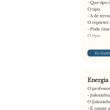
- Que tipo 
O tipo:
- A de terro
O repórter:
- Pode cita
O tipo:
- Com certe
—
👍🏼
Energia
O professor
- Joãozinho
O Joãozinh
- É contar 