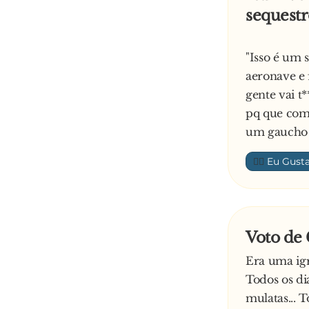
sequestr
"Isso é um 
aeronave e 
gente vai t
pq que com 
um gaucho e
👍🏼
Voto de 
Era uma igr
Todos os di
mulatas... 