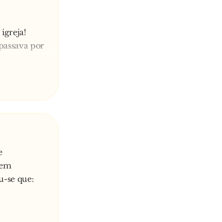
igreja!
 passava por
o?
 que tem
e
 em
u-se que: