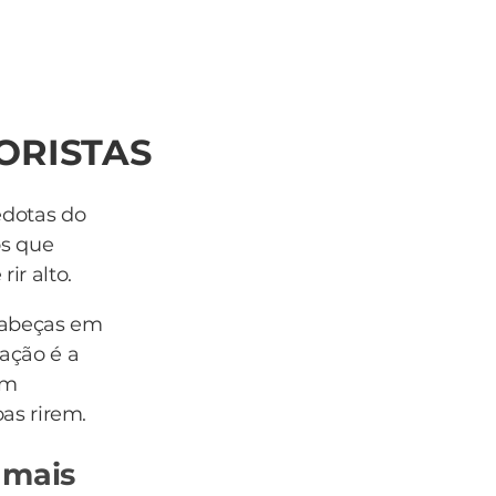
ORISTAS
edotas do
os que
ir alto.
cabeças em
ação é a
om
oas rirem.
 mais