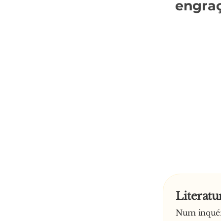
engra
Literatu
Num inquéri