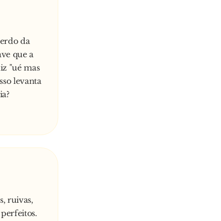
uerdo da
ave que a
diz "ué mas
sso levanta
ia?
, ruivas,
perfeitos.