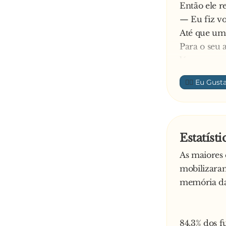
Então ele r
— Eu fiz vo
Até que um 
Para o seu 
lá.
— O que é i
👍🏼
— Eu estou 
— Estados U
atentados te
— É, mas pe
Estatíst
As maiores 
mobilizara
memória das
84,3% dos 