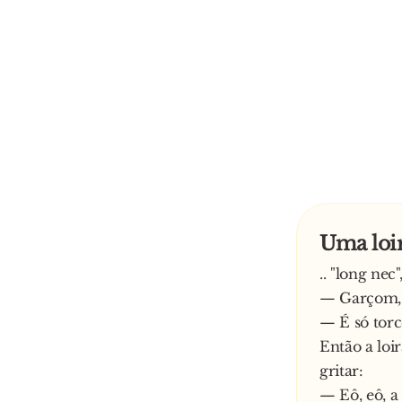
Uma loir
.. "long nec
— Garçom, p
— É só torc
Então a loi
gritar:
— Eô, eô, a c