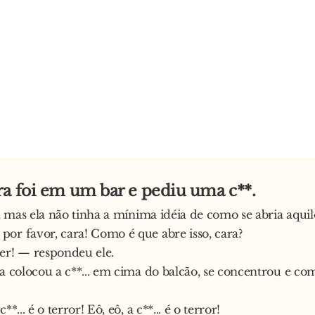
a foi em um bar e pediu uma c**.
", mas ela não tinha a mínima idéia de como se abria aquil
or favor, cara! Como é que abre isso, cara?
er! — respondeu ele.
ra colocou a c**... em cima do balcão, se concentrou e c
**... é o terror! Eô, eô, a c**... é o terror!