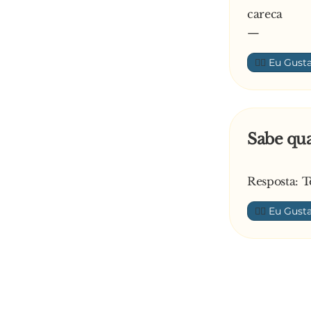
careca
—
👍🏼
Sabe qua
Resposta: T
👍🏼