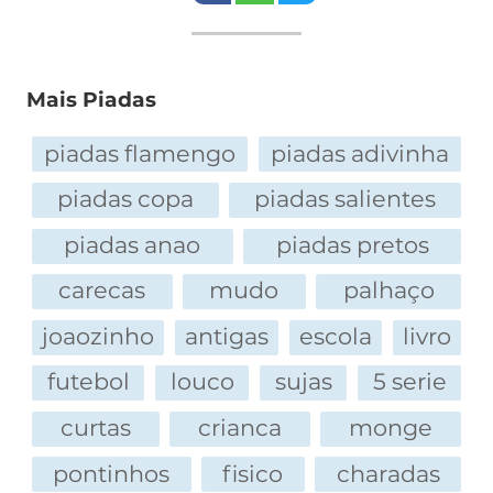
Mais Piadas
piadas flamengo
piadas adivinha
piadas copa
piadas salientes
piadas anao
piadas pretos
carecas
mudo
palhaço
joaozinho
antigas
escola
livro
futebol
louco
sujas
5 serie
curtas
crianca
monge
pontinhos
fisico
charadas