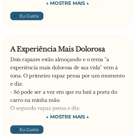
Ao entrar na sala de espera, uma lembrança
veio à tona: o nome do dentista era o de um
👍🏼
antigo colega de turma, um dos mais bonitões
da classe. Mas quando ele apareceu à porta do
gabinete para chamá-la à consulta, ela ficou em
dúvida: o dentista era gordo, careca e mais
A Experiência Mais Dolorosa
baixo do que o tal colega.
Dois rapazes estão almoçando e o tema "a
Enquanto se instalava na cadeira, ela
experiência mais dolorosa de sua vida" vem à
perguntou:
tona. O primeiro rapaz pensa por um momento
— Acho que eu lhe conheço, você não é o
e diz:
fulano, que no ano tal se formou na turma tal
- Só pode ser a vez em que eu bati a porta do
do colégio tal?
carro na minha mão.
— Sim, sim, respondeu ele animado... A senhora
O segundo rapaz pensa e diz:
dava aula de quê?
- Eu sei que a segunda experiência mais
dolorosa da minha vida foi quando eu fui c**...
👍🏼
na floresta e agachei-me em uma armadilha de