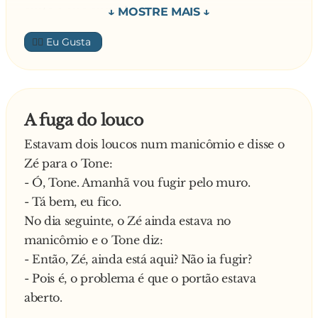
custe o que custar!
E a amiga continuo:
👍🏼
- Então, vais ter com o meu amigo Toni que é
mecânico. Ele vai colocar o teu contador de
quilometragem em 50.000 Km.
A loira vai ter com o Toni, e o mecânico coloca
A fuga do louco
de novo o contador de quilometragem em
Estavam dois loucos num manicômio e disse o
50.000 Km. Alguns dias mais tarde, a amiga
Zé para o Tone:
encontra a loira e pergunta-lhe:
- Ó, Tone. Amanhã vou fugir pelo muro.
-Então conseguiste vender o carro?
- Tá bem, eu fico.
E a loira:
No dia seguinte, o Zé ainda estava no
- Estás doida? Agora que ele só tem 50.000 Km,
manicômio e o Tone diz:
eu fico com ele!
- Então, Zé, ainda está aqui? Não ia fugir?
- Pois é, o problema é que o portão estava
aberto.