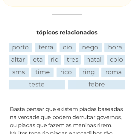
urso que estava escondida, a maldita prendeu
meu p**... e bolas e eu corri como nunca antes
na vida.
O primeiro rapaz exclama:
tópicos relacionados
- Meu Deus, se essa foi a segunda experiência
mais dolorosa de sua vida, qual foi a primeira?
porto
terra
cio
nego
hora
E seu amigo responde:
altar
eta
rio
tres
natal
colo
- Ah, a primeira veio uns 5 segundos mais tarde,
quando a corrente da armadilha se esticou toda.
sms
time
rico
ring
roma
teste
febre
Basta pensar que existem piadas baseadas
na verdade que podem derrubar governos,
ou piadas que fazem as meninas rirem.
Muitos tone rio piadas e trocadilhos são