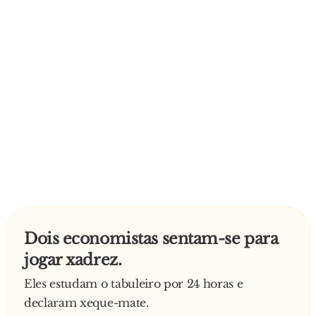
- Claro! Temos sempre cartas, xadrez, bilhar,
setas, etc!
E aproximando-se mais do homem, pergunta:
- E olha lá uma coisa Tu és homossexual?
- Que isso diabo, estás-me a estranhar? –
responde o homem um pouco exaltado.
E diz o Diabo:
- Humm Então não vais gostar muito dos fim-
de-semanas
Dois economistas sentam-se para
jogar xadrez.
Eles estudam o tabuleiro por 24 horas e
declaram xeque-mate.