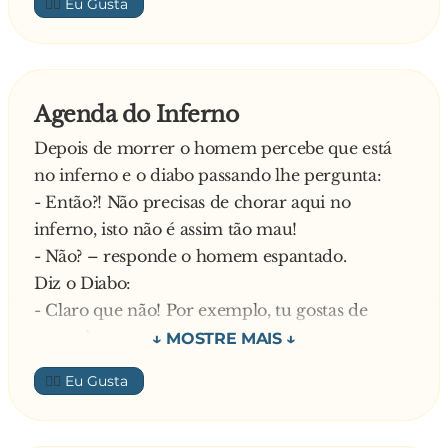
👍🏼
Agenda do Inferno
Depois de morrer o homem percebe que está
no inferno e o diabo passando lhe pergunta:
- Então?! Não precisas de chorar aqui no
inferno, isto não é assim tão mau!
- Não? – responde o homem espantado.
Diz o Diabo:
- Claro que não! Por exemplo, tu gostas de
comer?
- Sim.. – responde o homem.
👍🏼
E diz o Diabo:
- Então, nas segundas temos lasanha, peixe
fresquinho, grelhados, etc – E, de seguida,