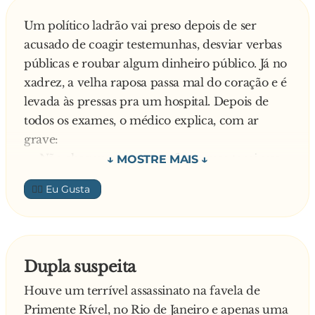
Um político ladrão vai preso depois de ser
— Que televisão que nada. Faz cinco anos que
acusado de coagir testemunhas, desviar verbas
eu ensino esse cachorro a jogar xadrez. Você
públicas e roubar algum dinheiro público. Já no
pensa que ele aprendeu?
xadrez, a velha raposa passa mal do coração e é
levada às pressas pra um hospital. Depois de
— Sim, mas eu vi que ele ganhou essa partida
todos os exames, o médico explica, com ar
contra o senhor.
grave:
— Não chegou a ser um enfarte, mas terei que
— Bah! Grande coisa. Das cinco partidas que eu
fazer uma ponte de safena no senhor.
e ele jogamos hoje essa foi a primeira que ele
👍🏼
O político olha pra um lado, olha pro outro,
ganhou.
puxa o médico pelo colarinho e diz baixinho no
ouvido dele:
— Uma ponte não, doutor... Faça logo três,
Dupla suspeita
superfaturadas: uma pra mim, uma pra minha
Houve um terrível assassinato na favela de
família e a terceira o senhor divide com sua
Primente Rível, no Rio de Janeiro e apenas uma
equipe.