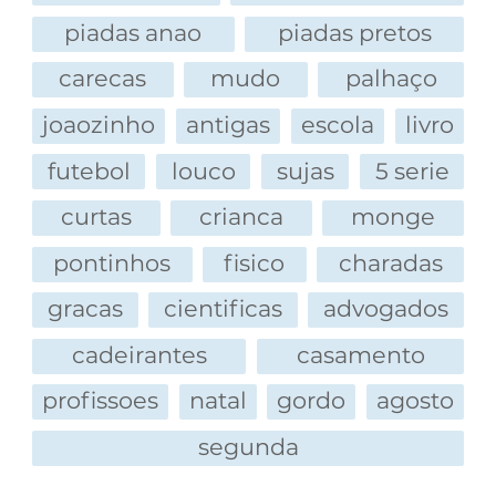
piadas anao
piadas pretos
carecas
mudo
palhaço
joaozinho
antigas
escola
livro
futebol
louco
sujas
5 serie
curtas
crianca
monge
pontinhos
fisico
charadas
gracas
cientificas
advogados
cadeirantes
casamento
profissoes
natal
gordo
agosto
segunda