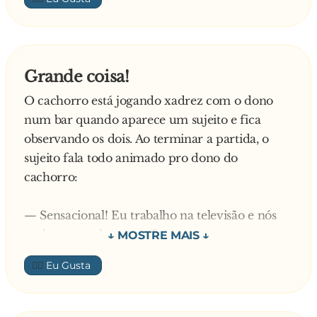
Grande coisa!
O cachorro está jogando xadrez com o dono
num bar quando aparece um sujeito e fica
observando os dois. Ao terminar a partida, o
sujeito fala todo animado pro dono do
cachorro:
— Sensacional! Eu trabalho na televisão e nós
podemos ganhar uma fortuna com esse seu
cachorro. Podemos fazer um contrato para
👍🏼
apresentação semanal e...
O dono do cachorro interrompe: