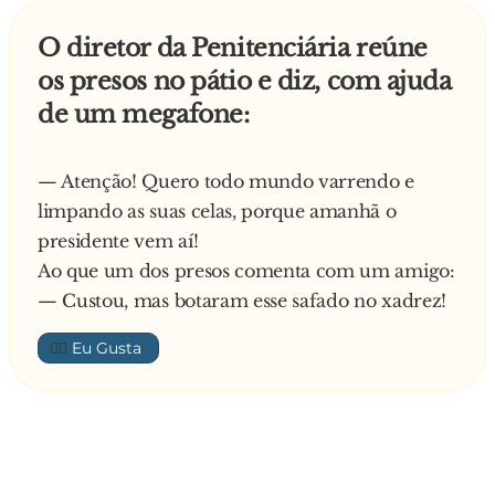
pergunta – Tu não gostas de beber?
O diretor da Penitenciária reúne
Responde o homem de imediato:
os presos no pátio e diz, com ajuda
- Muito! Até foi por isso que morri
de um megafone:
Diz o Diabo:
- Ahhh então vais gostar das terças. Temos
pinga da boa, whisky, tequila, vodka, etc E de
— Atenção! Quero todo mundo varrendo e
fumar, gostas de cigarros?
limpando as suas celas, porque amanhã o
Responde o homem:
presidente vem aí!
- Sim e de vez em quando também vai um bom
Ao que um dos presos comenta com um amigo:
charutinho!
— Custou, mas botaram esse safado no xadrez!
Diz o Diabo:
👍🏼
- Elahh! Às quartas temos charutos, cigarros e
cachimbos E de jogos, gostas de jogar?
- Gosto, vai me dizer que também tem? –
responde o homem um pouco mais contente.
Diz o Diabo: