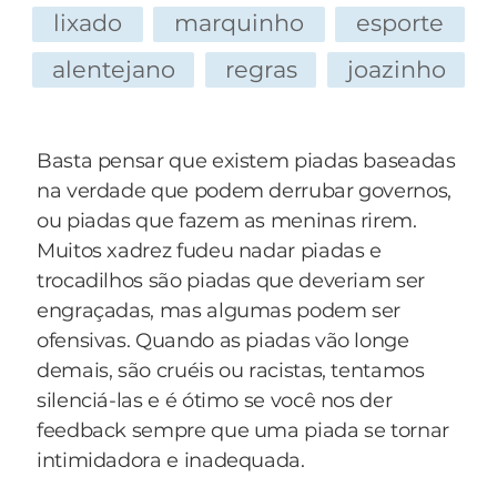
— Uma ponte não, doutor... Faça logo três,
lixado
marquinho
esporte
superfaturadas: uma pra mim, uma pro meu
alentejano
regras
joazinho
filho e a terceira o senhor divide com sua
equipe.
Basta pensar que existem piadas baseadas
na verdade que podem derrubar governos,
ou piadas que fazem as meninas rirem.
Muitos xadrez fudeu nadar piadas e
trocadilhos são piadas que deveriam ser
engraçadas, mas algumas podem ser
ofensivas. Quando as piadas vão longe
demais, são cruéis ou racistas, tentamos
silenciá-las e é ótimo se você nos der
feedback sempre que uma piada se tornar
intimidadora e inadequada.