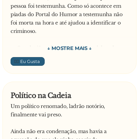
pessoa foi testemunha. Como só acontece em
piadas do Portal do Humor a testemunha não
foi morta na hora e até ajudou a identificar o
criminoso.
— Seu dotô! — disse o escrivão ao delegado —
Esse sujeito tem um irmão gêmeo, "indêntico!"
👍🏼
E agora, dotô?
Diante desse dilema o delegado mandou
prender os dois irmãos até que fosse provado
Político na Cadeia
qual deles era o culpado.
Um político renomado, ladrão notório,
finalmente vai preso.
E depois de dois meses de prisão, um dos
irmãos engordou 20 quilos e o outro
Ainda não era condenação, mas havia a
permaneceu com o mesmo peso. Então o