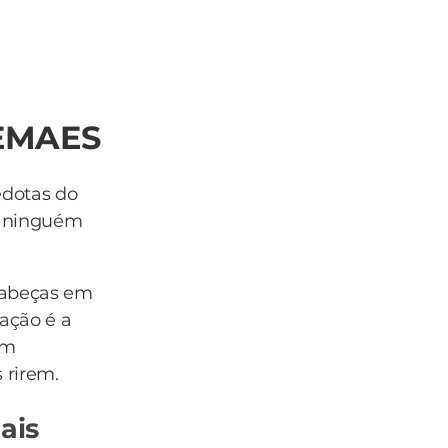
EMAES
edotas do
e ninguém
cabeças em
ação é a
om
 rirem.
ais