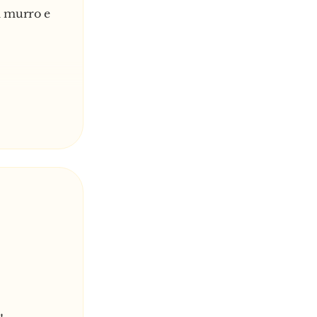
m murro e
Com eu