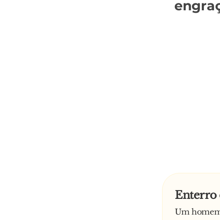
engra
Enterro 
Um homem, 