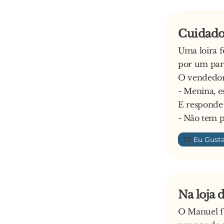
Cuidado
Uma loira f
por um par
O vendedor 
- Menina, e
E responde 
- Não tem 
👍🏼
Na loja 
O Manuel fo