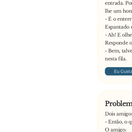
entrada. Po
lhe um hom
- É o enter
Espantado 
- Ah! E olh
Responde o
- Bem, talv
nesta fila.
👍🏼
Problem
Dois amigo
- Então, o q
O amigo: