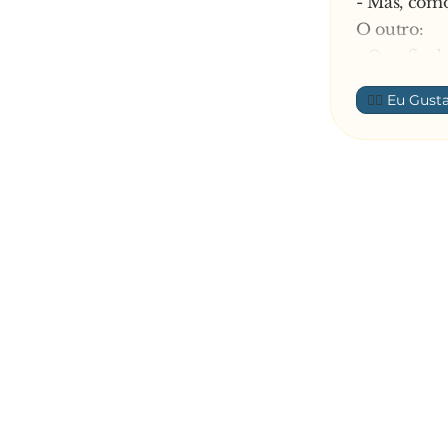
- Mas, como
O outro:
- Ora, fiz 
—
👍🏼