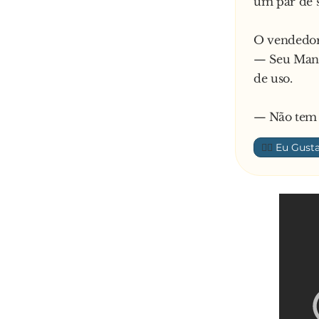
um par de 
O vendedor 
— Seu Manue
de uso.
— Não tem 
👍🏼