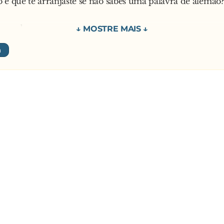
 é que te arranjaste se não sabes uma palavra de alemão?
de mudo