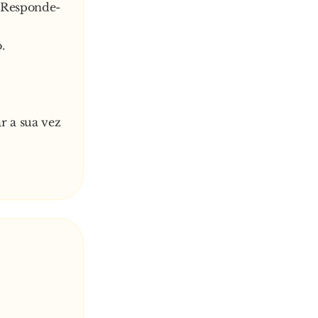
. Responde-
.
r a sua vez