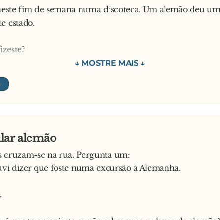
i neste fim de semana numa discoteca. Um alemão deu u
e estado.
fizeste?
-lhe se ele falava português, e o tipo disse-me que não. 
falo alemão, virei-lhe as costas e vim-me embora
lar alemão
s cruzam-se na rua. Pergunta um:
ouvi dizer que foste numa excursão à Alemanha.
.