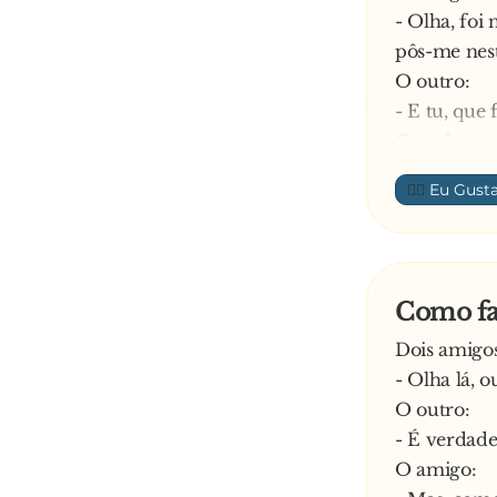
- Olha, fo
pôs-me nest
O outro:
- E tu, que 
O amigo:
- Perguntei
👍🏼
também não 
—
Como fa
Dois amigo
- Olha lá, 
O outro:
- É verdade
O amigo: