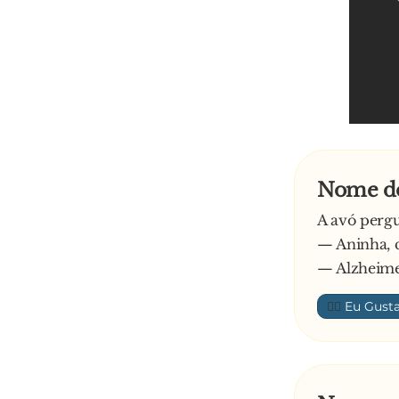
Nome d
A avó pergu
— Aninha, 
— Alzheimer
👍🏼