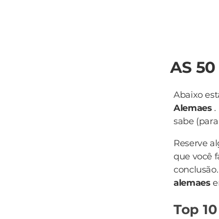
AS 5
Abaixo est
Alemaes
.
sabe (para 
Reserve a
que você f
conclusão.
alemaes
e
Top 10