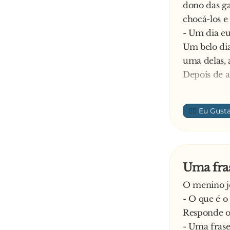
dono das ga
chocá-los e
- Um dia eu
Um belo dia
uma delas, 
Depois de a
ver como est
cima, parec
👍🏼
O homem, a
- Papagaio, 
Responde o
- Sai prá l
Uma fras
cima?
O menino j
- O que é o
Responde o
- Uma frase