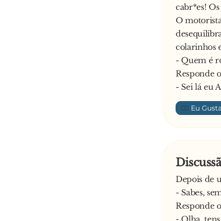
cabr*es! Os
O motorista
desequilibr
colarinhos 
- Quem é ro
Responde o
- Sei lá eu
👍🏼
Discuss
Depois de 
- Sabes, se
Responde o
- Olha, ten