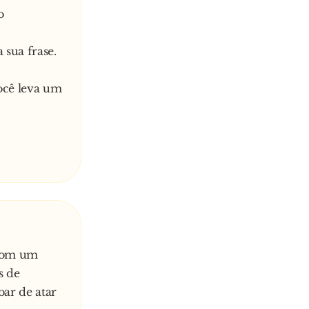
o
 sua frase.
ocê leva um
 com um
s de
bar de atar