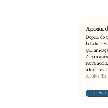
Aposta d
Depois do 
bebida e es
que ameaça 
A loira apo
ruiva aceit
a loira teve
A ruiva diz
notícia no n
A loira res
👍🏼
noticiário.