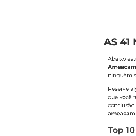
AS 41
Abaixo est
Ameaca
ninguém sa
Reserve a
que você f
conclusão.
ameaca
Top 10