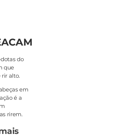
MEACAM
edotas do
m que
ir alto.
cabeças em
ação é a
om
as rirem.
 mais