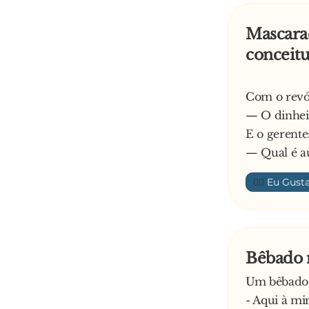
Mascarad
conceitu
Com o revól
— O dinheir
E o gerente
— Qual é a
👍🏼
Bêbado 
Um bêbado e
- Aqui à mi