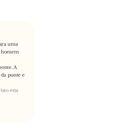
para uma
um homem
ponte. A
 da ponte e
isto esta
isto esse