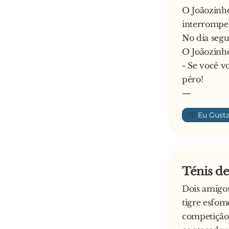
O Joãozinho
interrompe 
No dia segui
O Joãozinh
- Se você 
pêro!
—
👍🏼
Ténis d
Dois amigos
tigre esfom
competição,