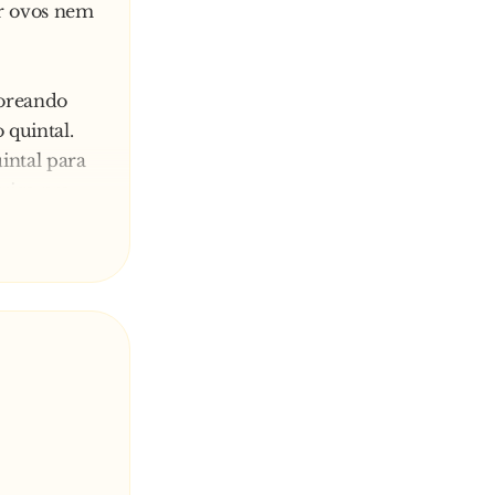
ar ovos nem
boreando
 quintal.
intal para
rriga pra
ali em