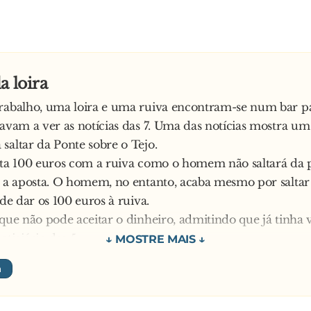
a loira
trabalho, uma loira e uma ruiva encontram-se num bar 
tavam a ver as notícias das 7. Uma das notícias mostra 
saltar da Ponte sobre o Tejo.
sta 100 euros com a ruiva como o homem não saltará da 
a a aposta. O homem, no entanto, acaba mesmo por saltar
 de dar os 100 euros à ruiva.
 que não pode aceitar o dinheiro, admitindo que já tinha v
oticiário das 5.
ponde que uma aposta é uma aposta, e que também tinha v
 Só que nunca esperou que o homem saltasse outra vez…