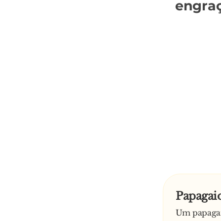
engra
Papagaio
Um papagaio