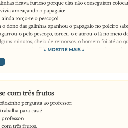
linhas ficava furioso porque elas não conseguiam coloc
 vivia ameaçando o papagaio:
 ainda torço-te o pescoço!
 o dono das galinhas apanhou o papagaio no poleiro sa
agarrou-o pelo pescoço, torceu-o e atirou-o lá no meio do
lguns minutos, cheio de remorsos, o homem foi até ao qu
ava o papagaio. E lá estava ele, caído de asas abertas, ba
endo estar morto e já com vários abutres sobrevoando-o.
o ver aquele cenário, aproximou-se e perguntou:
estás vivo?
 papagaio:
á pá! Não estás a ver que eu estou mirando as moreninhas 
e com três frutos
oãozinho pergunta ao professor:
 trabalha para casa?
 professor:
 com três frutos.