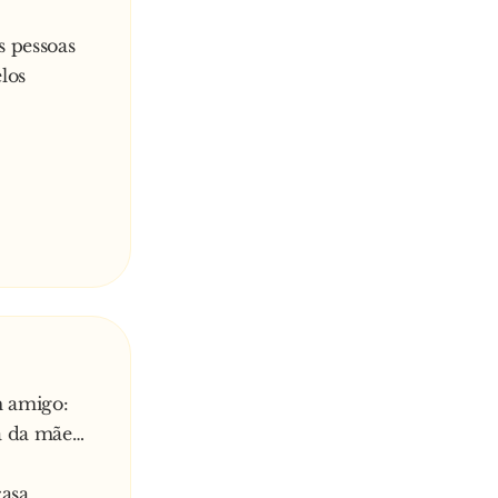
s pessoas
los
 amigo:
sa da mãe…
casa