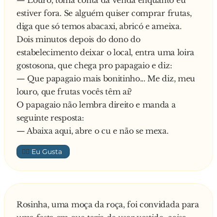
— Louro, toma conta da venda enquanto eu
No almoço, o mineiro comeu aquela feijoada,
estiver fora. Se alguém quiser comprar frutas,
de noite foi ao banheiro e prrrrrrrruhhhh. Fez
diga que só temos abacaxi, abricó e ameixa.
aquele "trem" enorme e fedorento. Pegou o
Dois minutos depois do dono do
troço com uma pazinha e botou no forno por
estabelecimento deixar o local, entra uma loira
umas 3 horas ate que virasse uma pedra bem
gostosona, que chega pro papagaio e diz:
dura. Dai, colocou tudo no moedor, embalou e
— Que papagaio mais bonitinho... Me diz, meu
deixou em cima do balcão com a devida
louro, que frutas vocês têm aí?
identificação. No outro dia chega o carioca todo
O papagaio não lembra direito e manda a
imponente com um sorriso no rosto, e, já
seguinte resposta:
esboçando um ar de vitória, perguntou:
— Abaixa aqui, abre o cu e não se mexa.
— Conseguiu encontrar minha encomenda?
👍🏼
— Claro está aqui — disse o mineiro, mostrando
o saquinho no balcão. 100 gramas sai por 10,00
reais.
O carioca então pediu:
Rosinha, uma moça da roça, foi convidada para
— Me veja 200 gramas.