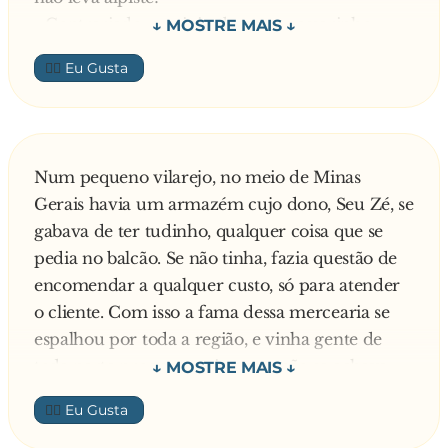
- Contrariado, o caipira busca o passarinho,
desconfiado que o portuga tá querendo tirar
👍🏼
uma da cara dele. Volta dias depois para
comprar milho.
- Tens que me mostrar as galinhas! - avisa o
portuga.
Num pequeno vilarejo, no meio de Minas
- Mas isso é um absurdo! Nunca vi uma coisa
Gerais havia um armazém cujo dono, Seu Zé, se
dessa! - esbraveja o caipira.
gabava de ter tudinho, qualquer coisa que se
Mas o portuga é irredutível:
pedia no balcão. Se não tinha, fazia questão de
- Sem galhinha, não leva milho!
encomendar a qualquer custo, só para atender
O caipira busca as galinhas e leva o milho!
o cliente. Com isso a fama dessa mercearia se
Dias depois, volta puto da vida, trazendo duas
espalhou por toda a região, e vinha gente de
latas, que bota em cima do balcão. Chama o
toda parte procurar coisas que não se achava
português e pede pra ele enfiar as duas mãos
nem na capital Belzonte. Sabendo disso, um
dentro das latas. O dono do armazém obedece.
👍🏼
carioca — daqueles bem folgados — estava de
E o caipira diz:
ferias passando por Minas e decidiu conhecer