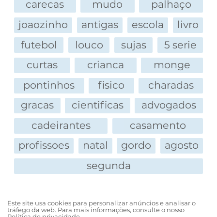
carecas
mudo
palhaço
joaozinho
antigas
escola
livro
futebol
louco
sujas
5 serie
curtas
crianca
monge
pontinhos
fisico
charadas
gracas
cientificas
advogados
cadeirantes
casamento
profissoes
natal
gordo
agosto
segunda
Este site usa cookies para personalizar anúncios e analisar o
tráfego da web. Para mais informações, consulte o nosso
Política de privacidade.