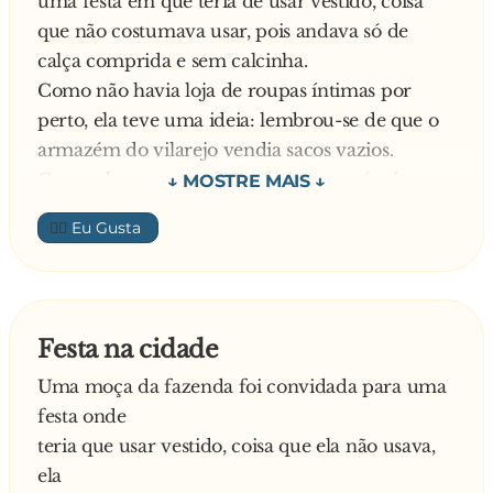
uma festa em que teria de usar vestido, coisa
— Está aqui, são 20 reais.
que não costumava usar, pois andava só de
Entã, o carioca, curioso, pegou um bocado do
calça comprida e sem calcinha.
pó, experimentou uma pitada, pediu uma
Como não havia loja de roupas íntimas por
colher encheu e mandou ver, tentando
perto, ela teve uma ideia: lembrou-se de que o
descobrir o que era aquilo...
armazém do vilarejo vendia sacos vazios.
— Isso aqui e bosssssssstaaaaaaaa!
Como ela costurava bem, faria sua própria
O mineiro então riu e disse:
calcinha!
— Não, isso é o PÓ DELA...
👍🏼
Rosinha foi até lá, comprou um saco de pano,
correu para a máquina de costura e
confeccionou uma linda calcinha.
No dia da festa, vestiu a peça feita em casa,
Festa na cidade
colocou o vestido e pegou um ônibus.
Uma moça da fazenda foi convidada para uma
Como estava acostumada a usar calças
festa onde
compridas sentou-se num dos bancos como
teria que usar vestido, coisa que ela não usava,
costumava, à vontade, de pernas bem abertas.
ela
Em sua frente estava um caipira que não tirava