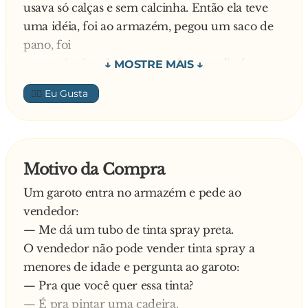
usava só calças e sem calcinha. Então ela teve
os olhos de cima da moça. Passado algum
uma idéia, foi ao armazém, pegou um saco de
tempo, Rosinha, irritada, perguntou ao sujeito:
pano, foi
— Qué que foi, seu caipira, nunca viu uma
para máquina de costurar e fez uma linda
carcinha?
calcinha.
O matuto toma fôlego e responde:
👍🏼
Vestiu a calcinha, colocou o vestido e pegou um
— Óia moça, vê carcinha eu já vi, mas escrito
ônibus para ir a festa. Como estava acostumada
"ração pra p**..." é a primeira veiz.
com
calças, sentou-se no banco de pernas bem
Motivo da Compra
abertas. Em
Um garoto entra no armazém e pede ao
sua frente estava um caipira que não tirava os
vendedor:
olhos.
— Me dá um tubo de tinta spray preta.
O vendedor não pode vender tinta spray a
Passado duas horas a menina se irritou e
menores de idade e pergunta ao garoto:
perguntou:
— Pra que você quer essa tinta?
— É pra pintar uma cadeira.
- Que foi caipira, nunca viu uma calcinha ?